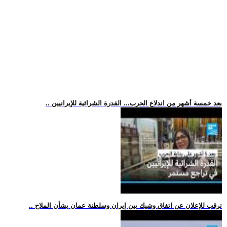
.. بعد خمسة أشهر من اندلاع الحرب... القدرة الشرائية للإيرانيين
.. ترقب للإعلان عن اتفاق وشيك بين إيران وسلطنة عمان بشأن الملاح