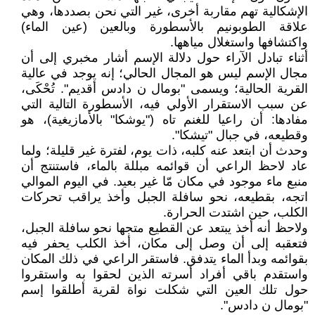
الإشكالية تهم مقاربة أخرى، غير التي نحن بصددها، وهي
علاقة الطوبونيم بالأسطورة وبالعين (عين الماء)
واكتشافها واستغلال مياهها.
أثناء تبادل الآراء حول دلالة الإسم أشار مخبري إلى أن
مجال الإسم ليس هو المجال الحالي؛ إنه يوجد في عالية
القرية الحالية؛ ويسمى "بومال ن دادس أقديم". تُحْكَى،
عن سبب الاستقرار الأولي فيه، الأسطورة التالية التي
مفادها: أن راعيا للغنم تاه ("يوشكا" بالأمازيغية)، هو
وقطيعه، في جبال "تيشكا".
وحدث أن ابتعد عنه كلبه، ذات يوم، لفترة غير قليلة؛ ولما
عاد لاحظ الراعي أن قوائمه مبللة بالماء، فاستنتج أن
منبع ماء موجود في مكان مّا غير بعيد. في اليوم الموالي
اتجه، بقطيعه، نحو سافلة الجبل وأخذ يراقب تحركات
الكلب، حين اشتدت الحرارة.
ولاحظ أنه أخذ يبتعد عن القطيع متجها نحو سافلة الجبل،
فتعقبه إلى أن وصل إلى مكان، أخذ الكلب يحفر فيه
بقوائمه وبدأ الماء يتدفق. فاستقر الراعي في ذلك المكان
واستقدم باقي أفراد أسرته الذين لحقوا به واستقروا
حول تلك العين التي شكلت نواة لقرية أطلقوا إسم
"بومال ن دادس".