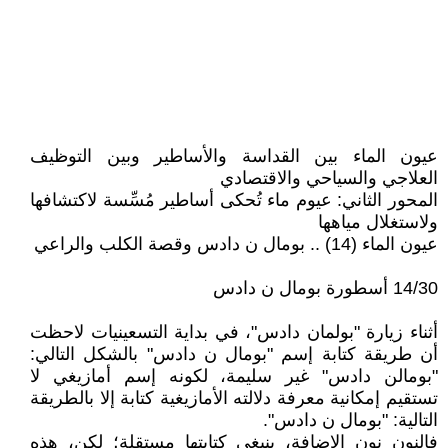
عيون الماء بين القداسة والأساطير وبين التوظيف
العلاجي والسياحي والاقتصادي
المحور الثاني: عيوم ماء تُحكى أساطير مُسِّسة لاكتشافها
ولاستغلال مياهها
عيون الماء (14) .. بومال ن دادس وقصة الكلب والراعي
14/30 أسطورة بومال ن دادس
أثناء زيارة "بولمان دادس"، في بداية التسعينيات لاحظت
أن طريقة كتابة إسم "بومال ن دادس" بالشكل التالي:
"بومالن دادس" غير سليمة، لكونه إسم أمازيغي لا
تستقيم إمكانية معرفة دلالته الأمازيغية كتابة إلا بالطريقة
التالية: "بومال ن دادس".
فالنون نون الإضافة، ينبغي كتابتها مستقلة؛ لكن، هذه