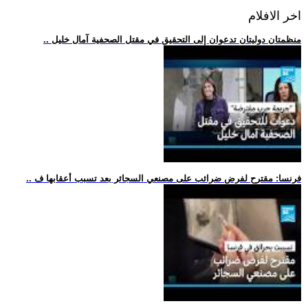
اخر الافلام
.. منظمتان دوليتان تدعوان إلى التحقيق في مقتل الصحفية آمال خليل
.. فرنسا: مقترح لفرض ضرائب على مصنعي السجائر بعد تسبب أعقابها ف