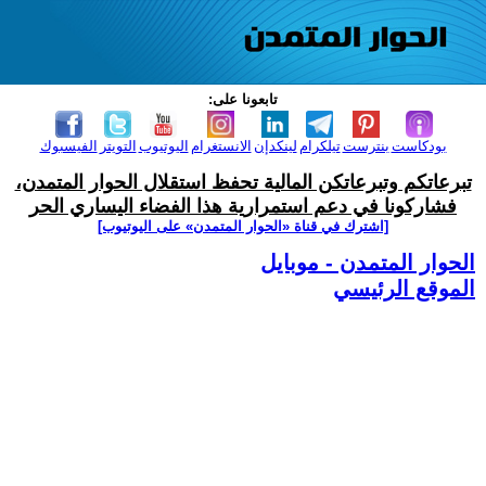
تابعونا على:
بودكاست
بنترست
تيلكرام
لينكدإن
الانستغرام
اليوتيوب
التويتر
الفيسبوك
تبرعاتكم وتبرعاتكن المالية تحفظ استقلال الحوار المتمدن،
فشاركونا في دعم استمرارية هذا الفضاء اليساري الحر
[اشترك في قناة ‫«الحوار المتمدن» على اليوتيوب]
الحوار المتمدن - موبايل
الموقع الرئيسي