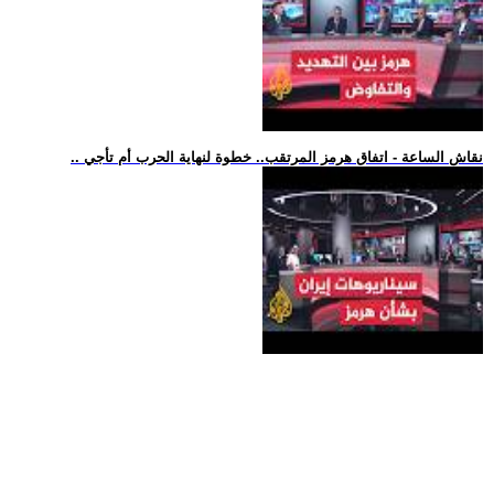
.. نقاش الساعة - اتفاق هرمز المرتقب.. خطوة لنهاية الحرب أم تأجي