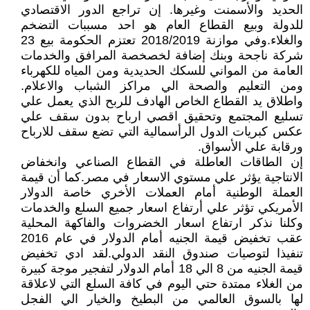
الحديد والأسمنت وغيرها. إن تراجع الدور الاقتصادي
للدولة وبيع القطاع العام هو احد مسببات التضخم
والغلاء.وفي موازنة 2018/2019 تعتزم الحكومة بيع 23
شركة ناجحة وبنك إضافة لخصخصة المرافق والخدمات
العامة من المواني للسكك الحديدية ومن المياه للكهرباء
ومن التعليم والصحة الي مراكز الشباب والاعلام.
واطلاق يد القطاع الخاص الهادف للربح الذي يعمل علي
تسليع المجتمع وتحقيق اقصي ارباح بدون سقف علي
عكس كبريات الدول الرأسمالية التي تضع سقف للارباح
ورقابة علي الأسواق.
إن الطاقات العاطلة في القطاع الصناعي وانخفاض
الانتاجية يؤثر علي مستوي الاسعار في مصر.كما أن قيمة
العملة الوطنية أمام العملات الأخري خاصة الدولار
الأمريكي تؤثر علي أرتفاع اسعار جميع السلع والخدمات
وكلنا نذكر ارتفاع اسعار الخضروات والفاكهة المحلية
عقب تخفيض قيمة الجنيه أمام الدولار في عام 2016
تنفيذا لتوصيات صندوق النقد الدولي.لقد ادي تخفيض
قيمة الجنيه من 8 الي 18 أمام الدولار لتفجير موجة كبيرة
من الغلاء ممتدة حتي اليوم في كافة السلع التي لاعلاقة
لها بالسوق العالمي من البطيخ والخيار الي الفجل