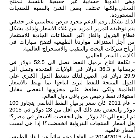
وهي أكذوبة حسابية غير حقيقية بالنسبة للمنتج
المحلي.ولكنها تختلف بعض الشئ بالنسبة للمنتجات
المستوردة.
لذلك يشكل رقم الدعم مجرد فرض محاسبي غير حقيقي
يتم توظيفه لتمرير المزيد من غلاء الاسعار.ولذلك يشكل
قطاع البترول والغاز اكبر القطاعات الجاذبة للاستثمار
من أجل استنزاف مواردنا الطبيعية لتضخ مليارات في
أرباح شركات البحث والتنقيب والاستخراج العالمية.
أكاذيب السعر العالمي
- تكلفة انتاج برميل النفط تصل الي 52.5 دولار في
بريطانيا و 36.3 دولار في الولايات المتحدة وتصل الي
29.9 دولار في الصين.لذلك تضغط الدول الكبري علي
الدول المنتجة للنفط لتزيد انتاجها بما يهبط بالاسعار
العالمية ولكي تحافظ علي مخزونها النفطي مقابل
استهلاك نفط رخيص من باقي دول العالم.
- عام 2011 كان سعر برميل النفط العالمي يتجاوز 100
دولار وانخفض بعد ذلك الي أقل من 28 دولار في 2015
ثم ارتفع الي 70 دولار . هل انخفضت الاسعار في مصر؟!
هل اسعار المنتجات البترولية انخفضت؟! إذا هي ليست
أسعار عالمية.
- عام 2014/2015 تم إلغاء الدعم نهائياً عن الغاز الطبيعي