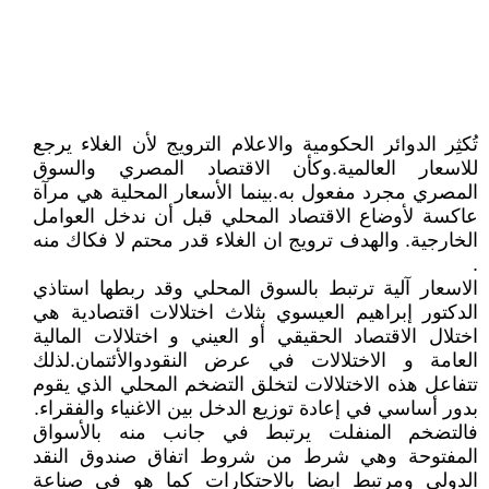
تُكثِر الدوائر الحكومية والاعلام الترويج لأن الغلاء يرجع
للاسعار العالمية.وكأن الاقتصاد المصري والسوق
المصري مجرد مفعول به.بينما الأسعار المحلية هي مرآة
عاكسة لأوضاع الاقتصاد المحلي قبل أن ندخل العوامل
الخارجية. والهدف ترويج ان الغلاء قدر محتم لا فكاك منه
.
الاسعار آلية ترتبط بالسوق المحلي وقد ربطها استاذي
الدكتور إبراهيم العيسوي بثلاث اختلالات اقتصادية هي
اختلال الاقتصاد الحقيقي أو العيني و اختلالات المالية
العامة و الاختلالات في عرض النقودوالأئتمان.لذلك
تتفاعل هذه الاختلالات لتخلق التضخم المحلي الذي يقوم
بدور أساسي في إعادة توزيع الدخل بين الاغنياء والفقراء.
فالتضخم المنفلت يرتبط في جانب منه بالأسواق
المفتوحة وهي شرط من شروط اتفاق صندوق النقد
الدولي ومرتبط ايضا بالاحتكارات كما هو في صناعة