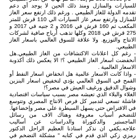
للسيارات والمنازل ومنذ ذلك الحين لا يوجد أي دعم
تقدمه الدولة للغاز الطبيعي . ورغم ذلك ارتفع سعر الغاز
للمنازل وارتفع سعر غاز السيارات الي 110 قرش للمتر
المكعب ثم 160 قرش في 2016 و 2 جنيه في 2017 و
275 قرش في 2018 وكلها تذهب أرباح صافية لشركات
الانتاج والتوزيع. ولا علاقة للسوق العالمي باسعار الغاز
الطبيعي.
- رغم كل اعلانات الاكتشافات من الغاز الطبيعي.هل
أنخفضت اسعار الغاز الطبيعي ؟! الا يعكس ذلك أكذوبة
الاسعار العالمية .
- واذا كانت الاسعار عالمية هل انخفاض اسعار النفط أو
القمح في السوق العالمي يؤدي لتخفيض اسعار البنزين
وشوال الدقيق ورغيف العيش في مصر؟!
الغلاء والبلاء الذي تعيشه مصر بسبب سياسات اقتصادية
فاشلة تسعي لتدمير كل فرص الانتاج المصري وتتوسع
في الاقتراض حتي يسهل السيطرة علي مصر وإخضاعها.
للتضخم أسباب معروفة وهناك الاف من رسائل
الماجستير والدكتوراة والدراسات عن أساليب
علاجه.يكفي ان نذكر استاذنا العظيم الراحل الدكتور
رمزي زكي الذي قدم في كتابه " مشكلة التضخم في