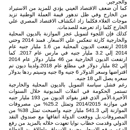
والجرجير.
كما أن ضعف الاقتصاد العيني يؤدي للمزيد من الاستيراد
من الخارج وفي ظل تدهور قيمة العملة الوطنية تزيد
موجات الغلاء.فكلما زاد انكشاف الاقتصاد المصري علي
الخارج كلما زاد تعرضه للصدمات.
كذلك فإن اللجوء لتمويل عجز الموازنة بالديون المحلية
والخارجية كارثة تنعكس علي الاسعار. فمنذ 2014 وحتي
2018 ارتفعت الديون المحلية من 1.6 مليار جنيه عام
2014 إلي 3.2 مليار جنيه في مارس عام 2017. كما
ارتفعت الديون الخارجية من 46 مليار دولار عام 2014
إلي 82 مليار دولار في مطلع عام 2018.ولدينا ديون تم
اقتراضها وسعر الدولار 6 جنيه و8 جنيه وسيتم ردها بدولار
سعره يصل الي 18 جنيه.
رغم فشل سياسة التمويل بالديون المحلية والخارجية
تستمر الحكومة في انفلات المديونية خلال السنوات
الأخيرة.الأمر الذي قفز بفوائد الديون من 193 مليار جنيه
في موازنة 2014/2015 وتمثل 25.2% من مصروفات
الموازنة إلي 541.3 مليار جنيه واصبحت تمثل 38% من
المصروفات.بل ووقعت الدولة اتفاقها مع صندوق النقد
الدولي وقدمت خطاب نوايا تعهدت خلاله بالمزيد من رفع
الدعم ورفع الاسعار وحرية الاسواق وإطلاق يد القطاع