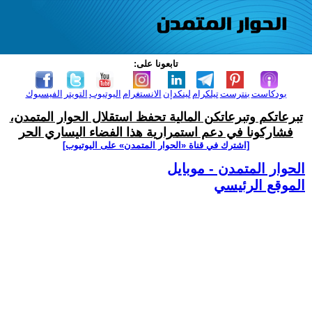
تابعونا على:
بودكاست
بنترست
تيلكرام
لينكدإن
الانستغرام
اليوتيوب
التويتر
الفيسبوك
تبرعاتكم وتبرعاتكن المالية تحفظ استقلال الحوار المتمدن،
فشاركونا في دعم استمرارية هذا الفضاء اليساري الحر
[اشترك في قناة ‫«الحوار المتمدن» على اليوتيوب]
الحوار المتمدن - موبايل
الموقع الرئيسي