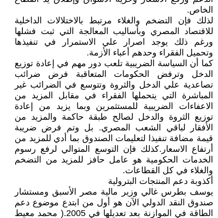
الخاص.
لذلك فإن التضخم والغلاء مرتبط بالاختلالات الداخلية
للاقتصاد المصري وبأساليب المعالجة التي ثبت فشلها
ورغم ذلك يوجد اصرار علي الاستمرار في تنفيذها
وتحميل الفقراء وحدهم أعباء الأزمة.
كما أن السياسة الضريبية تلعب دور مهم في إعادة توزيع
الدخل وترفض الحكومات المتعاقبة فرض ضرائب
تصاعدية علي الدخل والثروة وتتوسع في الضرائب غير
المباشرة التي يتحملها الفقراء في مقابل المزيد من
الاعفاءات الضريبية للمستثمرين وبما يزيد من إعادة
توزيع الثروة والدخل لصالح طبقة حاكمة والمزيد من
الأفقار لباقي الشعب المصري. بل وتم فرض ضريبة
قيمة مضافة تنفيذا لتعليمات الصندوق بما أدي للمزيد من
أرتفاع الاسعار.كذلك فإن التوسع المتوالي لرفع رسوم
الخدمات الحكومية هو عامل حافز للمزيد من التضخم
والغلاء في كل القطاعات.
أكذوبة دعم المنتجات البترولية
يوسف بطرس غالي وزير مالية مصر الأسبق ومستشار
صندوق النقد الدولي الآن هو أول من ابتدع موضوع دعم
الطاقة في الموازنة بعد تعديلها في 2005.( محمد معيط