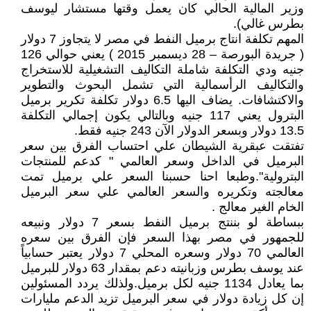
وزير المالية الحالي كان يعمل وقتها مستشار ليوسف
بطرس غالي).
المهم تكلفة انتاج برميل النفط في مصر لا يتجاوز 7 دولار
( جريدة البورصة – 28 ديسمبر 2015 ) يعني حوالي 126
جنيه ودي التكلفة شاملة التكاليف التشغيلية للاستخراج
والتكاليف الرأسمالية التي تشمل البحوث والتطوير
والاكتشافات. يضاف اليها 6.5 دولار تكلفة تكرير برميل
البترول يعني 117 جنيه وبالتالي يكون إجمالي التكلفة
13.5 دولار وبسعر الدولار الآن 243 جنيه فقط.
تفتقت عبقرية الشيطان علي احتساب الفرق بين سعر
البرميل في الداخل وسعر العالمي " كدعم للمنتجات
البترولية".وطبعا احنا حسبنا السعر علي برميل تمت
معالجته وتكريره والسعر العالمي علي سعر البرميل
الخام الغير معالج .
ببساطة لو بننتج برميل النفط بسعر 7 دولار ونبيعه
للجمهور في مصر بهذا السعر فإن الفرق بين سعره
العالمي 70 دولار وسعره المحلي 7 دولار يعتبر حسابياً
عند يوسف بطرس وزبانيته دعم بمقدار 63 دولار للبرميل
بما يعادل 1134 جنيه لكل برميل.ولذلك يردد المسئولين
إن كل زيادة دولار في سعر البرميل تزيد الدعم مليارات