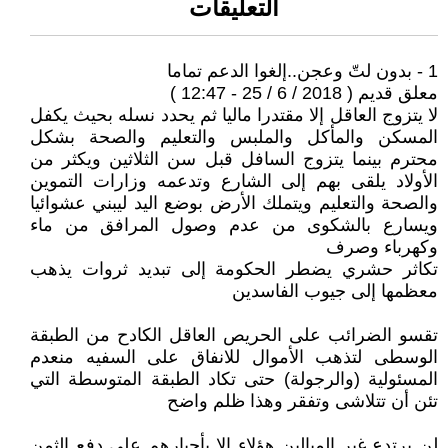
التعليقات
1 - بدون لتّ وعجن..إلغوا الدعم تماما
معلق قديم ( 2018 / 6 / 25 - 12:47 )
لا يتزوج العاقل إلا مقتدرا ماليا ثم يحدد نسله بحيث يكفل
المسكن والمأكل والملبس والتعليم والصحة بشكل
محترم بينما يتزوج السافل قبل سن الثلاثين ويكثر من
الأولاد يلقى بهم إلى الشارع وتدعمه وزارات التموين
والصحة والتعليم ويتملك الأرض بوضع اليد ليبني عشوائيا
ويسارع بالشكوى من عدم وصول المرافق من ماء
وكهرباء وصرف
تكاثر حشري يضطر الحكومة إلى تبديد ثروات يذهب
معظمها إلى جيوب الفاسدين
تقسو الضرائب على الحريص العاقل الكادح من الطبقة
الوسطى لتذهب الأموال للانفاق على السفيه منعدم
المسئولية (والرجولة) حتى تكاد الطبقة المتوسطة التي
تئن أن تتلاشى وتفقر وهذا ظلم واضح
لن يرتدع غير المبالين هؤلاء إلا بأجبارهم على دفع الثمن