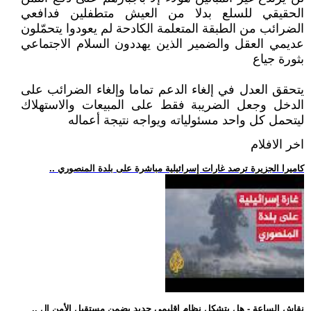
الحقيقي للسلع بدلا من العيش متطفلين فدافعي
الضرائب من الطبقة المتعلمة الكادحة لم يعودوا يتحمّلون
عديمي العقل والضمير الذين يهددون السلام الاجتماعي
بثورة جياع
يتحقق العدل في إلغاء الدعم تماما وإلغاء الضرائب على
الدخل وجعل الضريبة فقط على المبيعات والاستهلاك
ليتحمل كل واحد مسئولياته ويواجه نتيجة أعماله
اخر الافلام
.. كاميرا الجزيرة ترصد غارات إسرائيلية مباشرة على بلدة المنصوري
.. نقاش الساعة - هل يتشكل نظام إقليمي جديد يضمن مستقبل الأمن ال