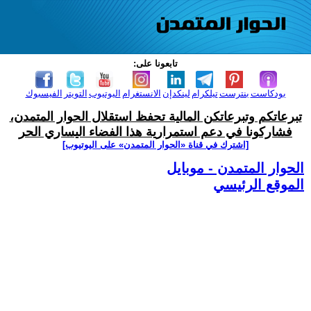
تابعونا على:
بودكاست
بنترست
تيلكرام
لينكدإن
الانستغرام
اليوتيوب
التويتر
الفيسبوك
تبرعاتكم وتبرعاتكن المالية تحفظ استقلال الحوار المتمدن،
فشاركونا في دعم استمرارية هذا الفضاء اليساري الحر
[اشترك في قناة ‫«الحوار المتمدن» على اليوتيوب]
الحوار المتمدن - موبايل
الموقع الرئيسي