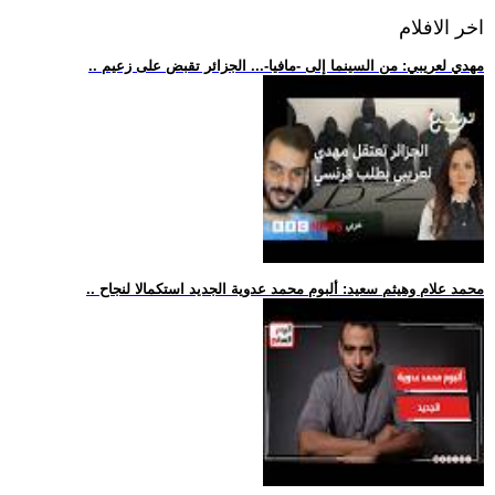
اخر الافلام
.. مهدي لعريبي: من السينما إلى -مافيا-... الجزائر تقبض على زعيم
.. محمد علام وهيثم سعيد: ألبوم محمد عدوية الجديد استكمالا لنجاح