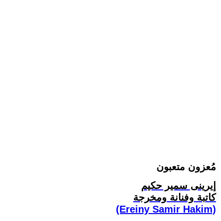
مُعزون متعبون
إيرينى سمير حكيم
كاتبة وفنانة ومخرجة
(Ereiny Samir Hakim)