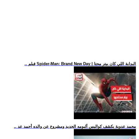
.. فيلم Spider-Man: Brand New Day | البداية اللي كان بيتر محتا
.. محمد عدوية يكشف كواليس ألبومه الجديد ومشروع عن والده أحمد عد