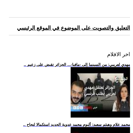
التعليق والتصويت على الموضوع في الموقع الرئيسي
اخر الافلام
.. مهدي لعريبي: من السينما إلى -مافيا-... الجزائر تقبض على زعيم
.. محمد علام وهيثم سعيد: ألبوم محمد عدوية الجديد استكمالا لنجاح