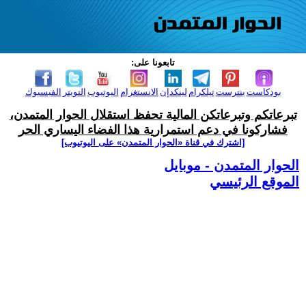
تابعونا على:
بودكاست
بنترست
تيلكرام
لينكدإن
الانستغرام
اليوتيوب
التويتر
الفيسبوك
تبرعاتكم وتبرعاتكن المالية تحفظ استقلال الحوار المتمدن،
فشاركونا في دعم استمرارية هذا الفضاء اليساري الحر
[اشترك في قناة ‫«الحوار المتمدن» على اليوتيوب]
الحوار المتمدن - موبايل
الموقع الرئيسي