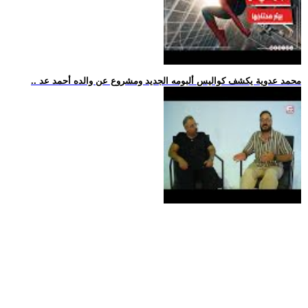
.. محمد عدوية يكشف كواليس ألبومه الجديد ومشروع عن والده أحمد عد