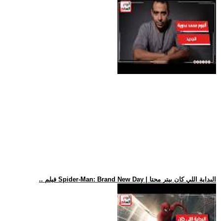
.. فيلم Spider-Man: Brand New Day | البداية اللي كان بيتر محتا