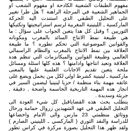
مفهوم الطبقات الشعبية الكادحة او مفهوم الشعب او
الجماهير الشعبية في المرحلة الراهنة ؟ هل طرا تغيير
على التحليل الطبقي الذي استندت اليه الحركة
الماركسية ـ اللينينية المغربية لرسم استراتيجيتها وتكتيكها
الثوريين ؟ وقبل كل هذا يتعين الجواب على سؤال : ما
هي طبيعة نمط الانتاج السائد بالمغرب ومكوناته
والقوانين الموضوعية التي تحكم تطوره ؟ ما طبيعة
العلاقة بين نمط الانتاج بالمغرب والنظام الراسمالي
العالمي وطبيعة القوانين والميكانزمات التي تنظم هده
العلاقة وتعيد انتاجها وادامتها ؟ هذه كلها اسئلة ومسائل
ملحة يتعين تقديم الاجابات العلمية عليها بالمعنى
ماركسية ـ لينينية كشرط اولي لكل من يحمل ويضع على
عاتقه مهمة بناء منظمة / حزبا لينينيا ليضمن السير في
انجاز هده المهمة التاريخية الحاسمة واضحة , دقيقة ,
جريئة وسديدة .
يتطلب بحث هذه القضاياقبل كل شيء العودة الى
التحليل الطبقي في عهد الشهيدين زروال حمامة ورحال
ووثائق منظمتي 23 مارس والى الامام واخضاعها
للدراسة والنقد الثوري ( الماركسي ـ اللينيني الصارم )
ولقد ظهر هذا التحليل بصورة مركزة في كراس تطور