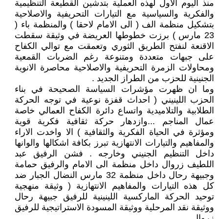
منذ اليوم الاول لهذه العملية بتدشين القطيعة التنظيمية
والفكرية والسياسية مع التيارات التحريفية والاصلاحية
بتشكيل منظمة الف ( الى الامام لاحقا ) والمنظمة باء (
23 مارس ) برزت خطوطها العريضة في وثيقة سقطت
الاقنعة لنفتح الطريق الثوري وتعمقت مع توالي الكفاح
على جبهات متعددة ومتنوعة رغم الضربات القمعية
ومحاولات الزمرة التحريفية والاصلاحية محاصرة الانوية
الجنينية للحزب من الطراز الجديد .
وما ان ظهرت مؤشرات السياسة الصحيحة في بناء
الحزب اللينيني ( احداث قفزة نوعية في توجه الحركة
الطلابية والتلاميدية واتساع دائرة الكفاح العمالي خاصة
عمال المناجم ...وازدهار حركة ثقافية فكرية قوية
ومؤثرة في الحياة الفكرية والثقافية ) الا واخدت الاراء
والمفاهيم والتيارات الانتهازية تبرز بكافة اشكالها والوانها
داخل التنظيم الجنيني وخارجه . فشن الرفيق عبد
اللطيف زروال داخل منظمة الى الامام والرفيق حمامة
وجبيهة رحال داخل منظمة 32 مارس النضال الجبار ضد
كل هذه التيارات والمفاهيم الانتهازية ( وثيقة منهجية
توحيد الحركة الماركسية اللينينية للرفيق جبيهة رحال
ووثيقة نقد المرحلية ووثيقة المسودة الاستراتيجية للرفيق
زروال .