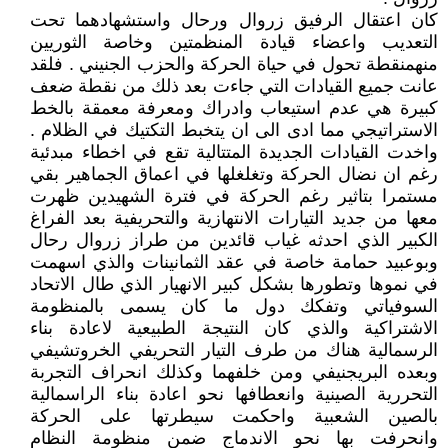
كان اعتقال الرفيق زروال ورحال واستشهادهما تحت
التعديب واعضاء قيادة المنظمتين وخاصة الثوريين
منهمنقطة تحول في حياة الحركة والحزب الجنيني . فلقد
عانت جميع القيادات التي جاءت بعد ذلك من نقطة ضعف
كبيرة هي عدم استيعاب وادراك ومعرفة معمقة بالخط
الاستراتيجي مما ادى الى ان يتخبط التكتيك في الظلام .
واخدت القيادات الجديدة المتتالية تقع في اخطاء مبدئية
رغم ان نضال الحركة وتغلغلها في اعماق الجماهير بقي
مستمرا بتاثير رغم الحركة في فترة الشهيدين ظهرت
معها من جديد التيارات الانتهازية والتحريفية بعد الفراغ
الكبير الذي احدثه غياب قائدين من طراز زروال رحال
وبوعبيد حمامة خاصة في عقد الثمانينات والذي اسهمت
في نموها وتطورها بشكل كبير الانهيار الذي طال الاتحاد
السوفياتي وتفكك دول ما كان يسمى بالمنظومة
الاشتراكية والذي كان النتيجة الطبيعية لاعادة بناء
الرسمالية هناك من طرف التيار التحريفي الخروتشيفي
وبعده البريجنيفي ومن خلفهما وكذلك انحراف التجربة
التحررية الصينية وانعطافها نحو اعادة بناء الراسمالية
بالصين الشعبية واحكمت سيطرتها على الحركة
وانحرفت بها نحو الاندماج ضمن منظومة النظام