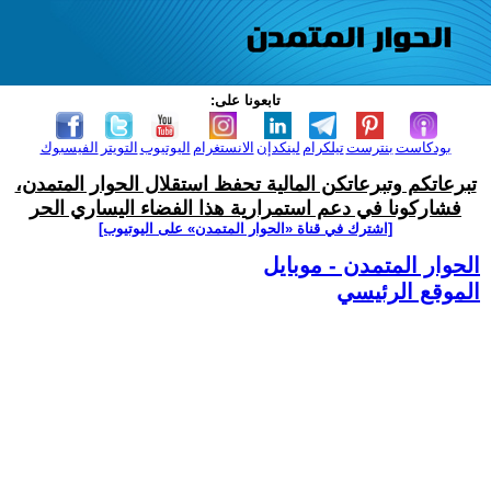
تابعونا على:
بودكاست
بنترست
تيلكرام
لينكدإن
الانستغرام
اليوتيوب
التويتر
الفيسبوك
تبرعاتكم وتبرعاتكن المالية تحفظ استقلال الحوار المتمدن،
فشاركونا في دعم استمرارية هذا الفضاء اليساري الحر
[اشترك في قناة ‫«الحوار المتمدن» على اليوتيوب]
الحوار المتمدن - موبايل
الموقع الرئيسي