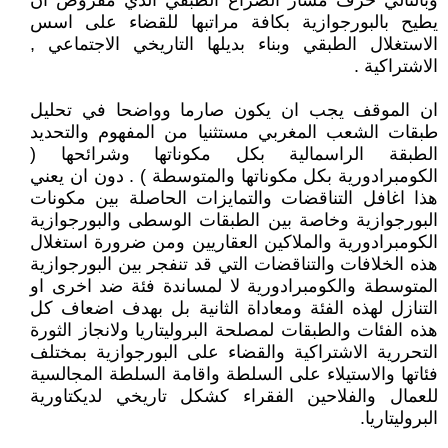
وبالتالي حرف مسار الصراع الطبقي الذي مفروض ان
يطيح بالبورجوازية بكافة مراتبها للقضاء على اسس
الاستغلال الطبقي وبناء بديلها التاريخي الاجتماعي ,
الاشتراكية .
ان الموقف يجب ان يكون صارما وواضحا في تحليل
طبقات الشعب المغربي مستثنيا من المفهوم والتحديد
الطبقة الراسمالية بكل مكوناتها وشرائحها (
الكومبرادورية بكل مكوناتها والمتوسطة ) . دون ان يعني
هذا اغافل التناقضات والتمايزات الحاصلة بين مكونات
البورجوازية وخاصة بين الطبقات الوسطى والبورجوازية
الكومبرادورية والملاكين العقاريين ومن ضرورة استغلال
هذه الخلافات والتناقضات التي قد تنفجر بين البورجوازية
المتوسطة والكومبرادورية لا لمساندة فئة ضد اخرى او
التنازل لهذه الفئة ومعاداة الثانية بل بهدف اضعاف كل
هذه الفئات والطبقات لمصلحة البروليتاريا ولانجاز الثورة
التحررية الاشتراكية والقضاء على البورجوازية بمختلف
فئاتها والاستيلاء على السلطة واقامة السلطة المجالسية
للعمال والفلاحين الفقراء كشكل تاريخي لديكتاورية
البروليتاريا.