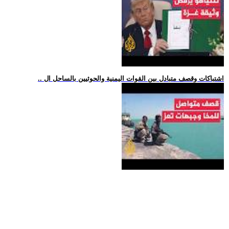
.. اشتباكات وقصف متبادل بين القوات اليمنية والحوثيين بالساحل ال