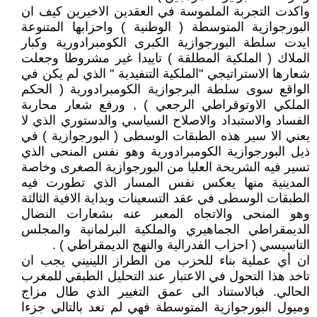
واكدت التجربة الملموسة في العقدين الاخيرين كيف ان
البورجوازية المتوسطة ( الوطنية ) واحزابها المتنوعة
ايدت سلطة البورجوازية الكبرى الكومبرادورية وكبار
الملاك ( الملكية المطلقة ) تاييدا غير مشروطا وجعلت
شعارها الاستراتيجي "الملكية التنفيدية " الذي لم يكن في
الواقع سوى سلطة البرجوازية الكومبرادورية ( الحكم
الملكي الاوتوقراطي الرجعي ) , ورفع شعار محاربة
الفساد والاستبداد والاصلاح السياسي والدستوري الذي لا
يعني الا سير هذه الطبقات الوسطى ( البورجوازية ) في
ذيل البورجوازية الكومبرادورية وهو نفس المنحى الذي
تسير فيه الشريحة العليا من البورجوازية الصغرى وخاصة
المدينية منها يعكس نفس المسار الذي تطورت فيه
الطبقات الوسطى في عقد التسعينات وبداية الافية الثالثة
وهو المنحى والاتجاه المعبر عنه بشعارات النضال
الديمقراطي الجماهيري والملكية البرلمانية والمجلس
التاسيسي ( احزاب الفدرالية والنهج الديمقراطي ) .
ان أي عملية بناء للحزب من الطراز اللينيني يجب ان
تاخد هذا التحول في الاعتبار عند التحليل الطبقي للمغرب
الحالي. فبالاستناد الى عمق التغيير الذي طال مزاج
وميول البورجوازية المتوسطة فهي لم تعد بالتالي جزءا