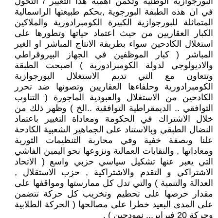
البورجوازية الوطنية وتكمن اهمية هذا التغيير / التحول
في ان هذه الطبقة البورجوية ,بحكم طبيعتها الراسمالية
المتماثلة للبورجوازية الكبيرة الكومبرادورية والملاكين
الكبار العقاريين من حيث اعتماد حياتها وتطورها على
استغلال الكادحين سواء بطريقة الانتاج المباشر او الغير
المباشر ( كبار الموظفين في الجهاز البيروقراطي
والاديولوجي لدولة الكومبرادورية ) اصبحت الطبقة
وتتعاون مع التي تديم الاستغلال البورجوازية
الكومبرادورية وحلفاءها العقاريين وتصونها ضد تحرر
الكادحين من الاستغلال والعبودية الماجورة ( التناوب
التوافقي .. الديمقراطية التوافقية ..الخ ) وظهر ذلك من
خلال الاشتراك في الحكومة ومعاداة التغيير باعتماد
النضال الطبقي وبالاستناد على الجماهير الشعبية الكادحة
علنا وبصفة خفية وفي محاربة التنظيمات الثورية
ومعاداتها , والنقابات العمالية ونزوعها نحو اليمين الفاشي
التي يعبر عنها تشكيل سياسي حزبي واسع ( الاتحاد
الاشتراكي و التقدم والاشتراكية , حزب الاستقلال ,
العدالة والتنمية ) والتي تدل كل ممارستها ومواقفها على
مقدار حرصها على تحطيم وتخريب كل حركة تتضمن
على المدى البعيد خطرا على مصالحها ( الحركة الطلابية
وحركة 20 فبراير... نمودجين ) .