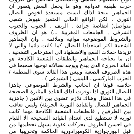
حرب طبقية عدوانية وهو ما يجعل البعض يتصور ان
الجماهير نتيجة لذلك ليست مستعدة لخوض النضال
الثوري . لكن الواقع الحالي المتميز بنهوض شعبي
متواصل( انتفاضة جرادة , الريف , الجنوب والجنوب
الشرقي , الجامعات المغربية ...) هو ان الظروف
والشروط الموضوعية مواتية وملائمة , وان الجماهير
الشعبية اكثر استعدادا للنضال كما كانت دائما والتي لا
تزيدها حملات القمع والاضطهاد الى استرخاص التضحية .
ان ما تحتاجه الجماهير والطبقات الشعبية الكادحة هو
القائد الجريء الذي يبدع ويوجه نضالاته توجيها صحيحا في
هذه الظروف الصعبة وليس هذا القائد سوى المنظمة /
الحزب الماركسي ـ اللينيني ( الشيوعي ) .
خلاصة قولنا ان الجانب والشرط الموضوعي جاهزا
للنضال الثوري اذا توفرت لذلك القيادة المثابرة الصحيحة
في هذا النضال وهناك تلازم عضوي بين الاثنين ( جاهزية
الجماهير للنضال والقيادة الثورية الجريئة) وليس تعاقب
بين الطرفين , فالطبقات الشعبية الكادحة مهما كانت
ثورية لا تستطيع لدى انعدام القيادة الصحيحة الا القيام
في احسن الظروف بحركات عفوية يسهل تحطيمها من
قبل البورجوازية الكومبرادورية الحاكمة وتخريبها من