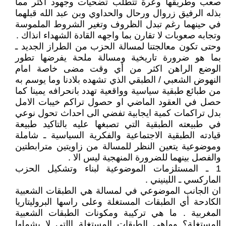
صعب وطريقها وعرة تتطلب تضحيات وجهود اكثر مما
بذله الرفيق زروال ورحال والحداوي وبن عبد الله قبلهما
في حينهما رغم تبدل الظروف وتغير الشروط الملموسة
وتجابه صعوبات لا تقارن بما واجهه القادة الشهداء انذاك .
وحتى تكون معالجتنا لمسالة الحزب من الطراز الجديد ـ
بما هو ضرورة تاريخية ومسالة ملحة يفرضها تطور
الوضع الراهن اكثر من أي وقت مضى خاصة امام
النهوض الشعبي / الطبقي الذي تشهده بلادنا وما يوسم به
من طبائع طبقية سياسية وواقعية تهدد بانحرافه يمينا كما
حصل في العقود الماضي او حصول تراكم خيبات الامل
بدل تراكمات كمية ايجابية تفضي الى احداث تحول نوعي
في طبيعته الطبقية التي تصبغها عليه بالتاكيد طبيعة
قيادته الطبقية الاجتماعية والفكرية السياسية ـ شاملة
وموضوعية يتعين النظر للمسالة من زاويتين مترابطتين
والفصل بينهما للضرورة المنهجية ليس الا .
1 ـ المستلزمات الموضوعية لبناء وتشكيل الحزب
الماركسي ـ اللينيني .
ان الجانب الموضوعي في لمسالة هي الطبقات الشعبية
الكادحة أي الطبقات المستغلة وعلى راسها البروليتاريا
المغربية . ما هي تركيبة ومكونات الطبقات الشعبية
المستغلة؟ وماهي الطبقات المستغلة االتي لا يشملها