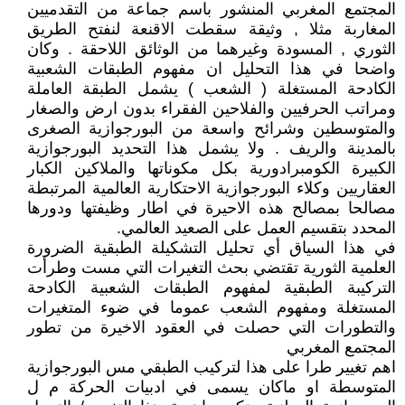
المجتمع المغربي المنشور باسم جماعة من التقدميين
المغاربة مثلا , وثيقة سقطت الاقنعة لنفتح الطريق
الثوري , المسودة وغيرهما من الوثائق اللاحقة . وكان
واضحا في هذا التحليل ان مفهوم الطبقات الشعبية
الكادحة المستغلة ( الشعب ) يشمل الطبقة العاملة
ومراتب الحرفيين والفلاحين الفقراء بدون ارض والصغار
والمتوسطين وشرائح واسعة من البورجوازية الصغرى
بالمدينة والريف . ولا يشمل هذا التحديد البورجوازية
الكبيرة الكومبرادورية بكل مكوناتها والملاكين الكبار
العقاريين وكلاء البورجوازية الاحتكارية العالمية المرتبطة
مصالحا بمصالح هذه الاحيرة في اطار وظيفتها ودورها
المحدد بتقسيم العمل على الصعيد العالمي.
في هذا السياق أي تحليل التشكيلة الطبقية الضرورة
العلمية الثورية تقتضي بحث التغيرات التي مست وطرأت
التركيبة الطبقية لمفهوم الطبقات الشعبية الكادحة
المستغلة ومفهوم الشعب عموما في ضوء المتغيرات
والتطورات التي حصلت في العقود الاخيرة من تطور
المجتمع المغربي
اهم تغيير طرا على هذا لتركيب الطبقي مس البورجوازية
المتوسطة او ماكان يسمى في ادبيات الحركة م ل