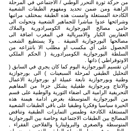
من حركة ثورة التحرر الوطني / الاجتماعي في المرحلة
الراهنة ومن ضمن تحديد ومفهوم الطبقات الشعبية
الكادحة المستغلة وامست هذه الطبقة بمختلف مراتبها
وشرائحها عدوا مباشرا للجماهير الشعبية وتحولت الى
حامي مصالح البورجوازية الكومبرادورية والملاك
العقاريين الكبار والامبريالية في المغرب اضافة الى
مصالحها البورجوازية الضيقة . ولا يستطيع الشعب
الحصول على أي مكسب او مطلب الا بانتزاعه من
السلطة البورجوازية الكومبرادورية ( الحكم الملكي
الاوتوقراطي ) ذاتها .
ان تقسيم البورجوازية اليوم كما كان يجري في السابق (
التحليل الطبقي لمرحلة السبعينات ) الى بورجوازية
وطنية وبورجوازية تابعة عميلة او بورجوازية الاعمال
والانتاج وبرجوازية طفيلية يشكل جزءا من المفاهيم
التحريفية الرامية الى اضفاء الثورية والوطنية على قسم
من البورجوازية المتوسطة بغرض ادامة هيمنة هذه
الحيرة سياسيا وفكريا وطبقيا على باقي الطبقات الشعبية
المستغلة الكادحة وطمس التمايزات الطبقية وتناقض
المصالح بين الطبقات الاجتماعية وخاصة بين البورجوازية
المتوسطة والصغرى والبروليتاريا والفلاحين الفقراء ,