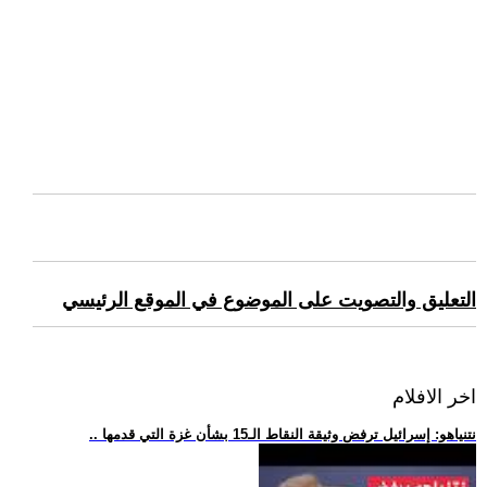
التعليق والتصويت على الموضوع في الموقع الرئيسي
اخر الافلام
.. نتنياهو: إسرائيل ترفض وثيقة النقاط الـ15 بشأن غزة التي قدمها