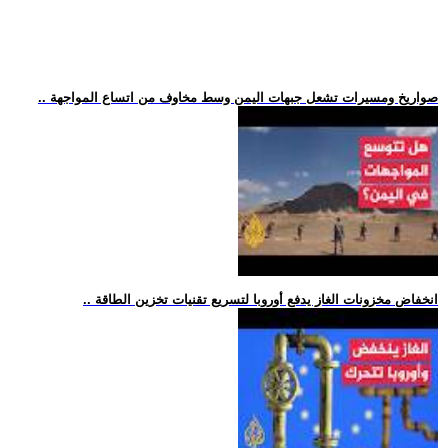
.. صواريخ ومسيرات تشعل جبهات اليمن وسط مخاوف من اتساع المواجهة
.. انخفاض مخزونات الغاز يدفع أوروبا لتسريع تقنيات تخزين الطاقة