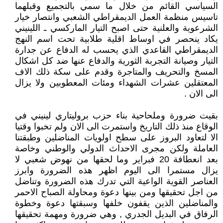
السياسي القائم من خلال ما سمي بالتجميع وقبلهما
تاسيس منظمة العمل الديمقراطي الشعبي وانتصار خيار
الشرعوية والعلنية حتى اصبح التيار الماركسي ـ اللينيني
يكاد ينحصر في اوساط اقلية طلابية تحت اسم النهج
الديمقراطي القاعدي الذي يحسب له الدفاع عن جدارة
التيار وصيانة التجربة الثورية والدفاع عنها ضد كل اشكال
المسخ والتحريف والمتاجرة وقدم على سكة ذلك الاف
المعتقلين عشرات الشهداء ومئات المعطوبين ولا يزال
الى الان .
بقيت ضرورة وملحاحية بناء حزب بروليتاري لينيني في
الوقاع منذ ذلك التاريخ واستمرت الى الان ولم تخبوا وقتيا
الا لتعاود البروز على سطح اولويات المناضلين وطبقتنا
العاملة ولكن مجرى الاحداث الدولي والوطني وخاصة
بعد انعطافة 20 فبراير وما لحقها من نهوض شعبي لا
يزال مستمرا الى اليوم اظهر هذه الضرورة وابرز
العناصر القوية الواعية التي تدرك هذه الضرورة وتناضل
من اجل تحقيقها ومن بينها دعوة ومحاولة الصباح الاحمر
والمناضلين الذين يقفون خلفها وسبقتها دعوة وخطوة
الرفاق في البديل الجدري , وهي ضرورة ومهمة تحقيقها