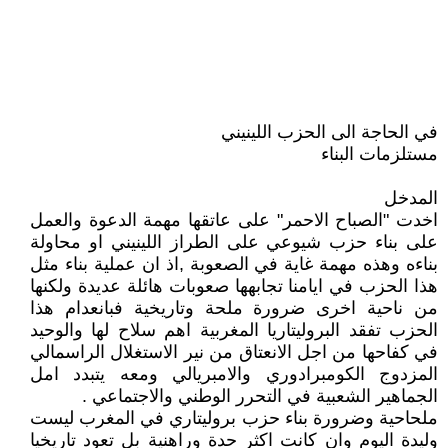
في الحاجة الى الحزب اللينيني
مستلزمات البناء
المدخل
اخدت "الصباح الاحمر" على عاتقها مهمة الدعوة والعمل
على بناء حزب شيوعي على الطراز اللينيني او محاولة
بناءه وهذه مهمة غاية في الصعوبة ,اذ ان عملية بناء مثل
هذا الحزب في ايامنا تجابهها صعوبات هائلة عديدة ولكنها
من ناحية اخرى ضرورة ملحة وتاريخية فبانعدام هذا
الحزب تفقد البروليتاريا المغربية اهم سلاح لها والوحيد
في كفاحها من اجل الانعتاق من نير الاستغلال الراسمالي
المزدوج الكومبرادوري والامبريالي ومعه يتبدد امل
الجماهير الشعبية في التحرر الوطني والاجتماعي .
ملحاحية وضرورة بناء حزب بروليتاري في المغرب ليست
وليدة اليوم وان كانت اكثر حدة وراهنية بل تعود تاريخيا