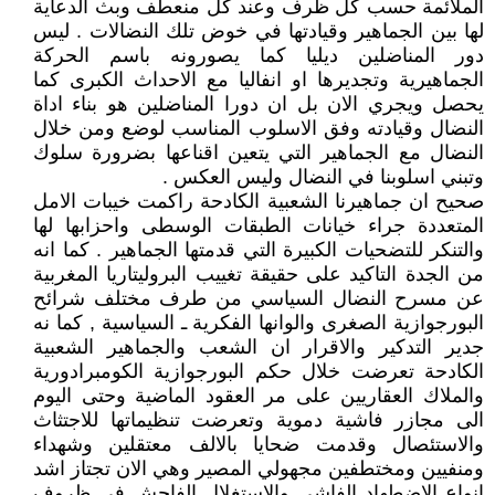
الملائمة حسب كل ظرف وعند كل منعطف وبث الدعاية
لها بين الجماهير وقيادتها في خوض تلك النضالات . ليس
دور المناضلين ديليا كما يصورونه باسم الحركة
الجماهيرية وتجديرها او انفاليا مع الاحداث الكبرى كما
يحصل ويجري الان بل ان دورا المناضلين هو بناء اداة
النضال وقيادته وفق الاسلوب المناسب لوضع ومن خلال
النضال مع الجماهير التي يتعين اقناعها بضرورة سلوك
وتبني اسلوبنا في النضال وليس العكس .
صحيح ان جماهيرنا الشعبية الكادحة راكمت خيبات الامل
المتعددة جراء خيانات الطبقات الوسطى واحزابها لها
والتنكر للتضحيات الكبيرة التي قدمتها الجماهير . كما انه
من الجدة التاكيد على حقيقة تغييب البروليتاريا المغربية
عن مسرح النضال السياسي من طرف مختلف شرائح
البورجوازية الصغرى والوانها الفكرية ـ السياسية , كما نه
جدير التدكير والاقرار ان الشعب والجماهير الشعبية
الكادحة تعرضت خلال حكم البورجوازية الكومبرادورية
والملاك العقاريين على مر العقود الماضية وحتى اليوم
الى مجازر فاشية دموية وتعرضت تنظيماتها للاجتثاث
والاستئصال وقدمت ضحايا بالالف معتقلين وشهداء
ومنفيين ومختطفين مجهولي المصير وهي الان تجتاز اشد
انواع الاضطهاد الفاشي والاستغلال الفاحش في ظروف