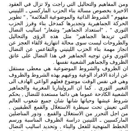
ومن المفاهيم والتحاليل التي راجت ولا تزال في العقود
الاخيرة بخصوص مسالة بناء الحزب الماركسي ـ اللينيني
مفهوم " الشروط الذاتية والموضوعية الملائمة" , " تطوير
الحركة الجماهيرية وتجديرها كمدخل بناء وفرز الحزب
الثوري " , "استعداد الجماهير" وشعار" اساليب النضال
التي تريدها الجماهير" مثل هذه الرؤى والتحاليل
والطروحات ليست سوى محالة انتهازية لالقاء العجز عن
انجاز مهمة بناء الحزب اللينيني والتقاعس عن النضال
الثوري وعن توجيه الجماهير في هذا النضال على عاتق
الظروف والجماهير الشعبية نفسها .
ان الظروف والشروط الموضوعية هي معطى مستقل
عن ارادة الافراد الوعية ووعيهم بهذه الشروط والظروف
وهي في نفس الوقت موضوع فعلهم الواعي الهادف الى
التغيير الثوري . كما ان البروليتاريا المغربية والجماهير
الشعبية الكادحة عموما هي دائما مستعدة للنضال , بحكم
شروط عيشها وحياتها شانها شان جميع شعوب العالم
التي تعيش تحت سيطرة الاستغلال والقمع الطبقيين ,
من اجل التحرر من الاستغلال والقمع . ودور المناضلين
الماركسيين ـ اللنينين دراسة الظروف المناسبة ورسم
الخطط المنهجية للفعل والبناء , وتحديد اساليب النضال