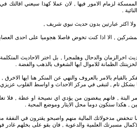
والممسكة لزمام الامور فيها , لان عملا كهذا سيعني اقالتك 
ائية .
 , ولا اكثر عبارتين بدون حديث نبوي شريف ,
لمشركين , الا اذا كنت تخوض فاصلا هجوميا على احدى العصابات
ث اخرالزمان والدحال وهلمجرا , بل اختر الاحاديث المتكلمة 
زينتك الظمانة للاموال ايها الشغوف بالذهب والفضة .
فكر بالقيام بالامر بالعروف والنهي عن المنكر هنا ايها الاخرق 
ديا بشكل تام , لتبقى في مركز الاحداث و اواسط القلوب عزيزي 
الامر البتة , فانهم يبغضون من يؤدي اي نصيحة او عظة , فلا 
عين , هكذا ستكون دوما محل الايثار وموضع المحبة .
ينما تنخفض مدخولاتك المالية منهم واصبحو يقترون في النفقة
ال مسبرتك العلمية والدعوية , فان بقو على بخلهم غادر فورا 