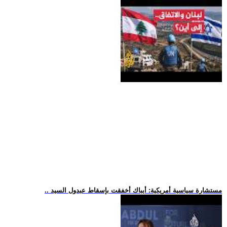
.. مستشارة سياسية أمريكية: أيباك أخفقت بإسقاط عبدول السيد