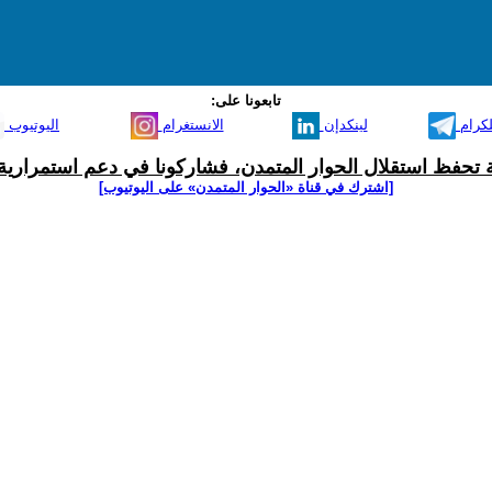
تابعونا على:
لكرام
لينكدإن
الانستغرام
اليوتيوب
ية تحفظ استقلال الحوار المتمدن، فشاركونا في دعم استمرارية 
[اشترك في قناة ‫«الحوار المتمدن» على اليوتيوب]