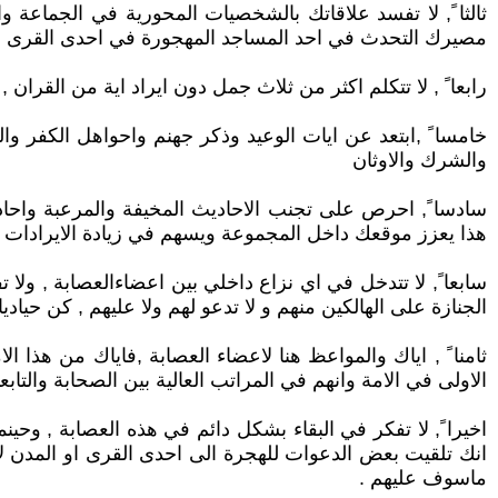
ثالثا ً, لا تفسد علاقاتك بالشخصيات المحورية في الجماعة 
مصيرك التحدث في احد المساجد المهجورة في احدى القرى الن
رابعا ً , لا تتكلم اكثر من ثلاث جمل دون ايراد اية من القران
خامسا ً ,ابتعد عن ايات الوعيد وذكر جهنم واحواهل الكفر وا
والشرك والاوثان
سادسا ً, احرص على تجنب الاحاديث المخيفة والمرعبة واحادي
هذا يعزز موقعك داخل المجموعة ويسهم في زيادة الايرادات لخ
سابعا ً, لا تتدخل في اي نزاع داخلي بين اعضاءالعصابة , ولا ت
الجنازة على الهالكين منهم و لا تدعو لهم ولا عليهم , كن حيا
ثامنا ً , اياك والمواعظ هنا لاعضاء العصابة ,فاياك من هذا 
الاولى في الامة وانهم في المراتب العالية بين الصحابة والتاب
اخيرا ً, لا تفكر في البقاء بشكل دائم في هذه العصابة , وح
انك تلقيت بعض الدعوات للهجرة الى احدى القرى او المدن لاكم
ماسوف عليهم .