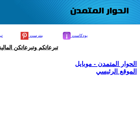
بودكاست
بنترست
تي
تبرعاتكم وتبرعاتكن المال
الحوار المتمدن - موبايل
الموقع الرئيسي