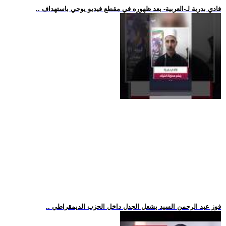
.. فادي بدرية لـ-العربية- بعد ظهوره في مقطع فيديو يوحي باستهداف
.. فوز عبد الرحمن السيد يشعل الجدل داخل الحزب الديمقراطي