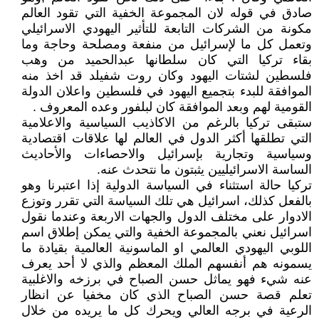
صادق في قوله لان المجموعة الخفية التي تقود العالم
مكونة من الشركات التابعة للتأثير اليهودي الاسرائيلي
وتعمل كل ما لإسرائيل من منفعة ومصلحة وحاجة وما
بقاء تركيا التي كان سلطانها عبدالحميد من وهب
فلسطين لشتات اليهود وكان روت شفيلد قد اخذ منه
الموافقة للبدء بتجميع اليهود في فلسطين واعلان الدولة
القومية لهم وبعد الموافقة كان لبلفور وعده المعروف .
ستبقى تركيا بالرغم من الاكاذيب السياسية والاعلامية
التي تطلقها أكثر الدول في العالم لها علاقات اقتصادية
وسياسية وتجارية بإسرائيل والاحصاءات والأحاديث
الساسة الاسرائيليين يثبتون ما نتحدث عنه.
تركيا حالة استثناء في السياسة الدولية إذا اعتبرنا وهو
بالفعل كذلك، اسرائيل هي تلك السياسة التي تقرر وتوزع
الادوار على مختلف الدول والجهات الاربعة وعندما نقول
اسرائيل نعني بالمجموعة الخفية والتي يمكن إطلاق اسم
اللوبي اليهودي العالمي او الماسونية العالمية بقيادة ما
يسمونه هم أنفسهم الملك المعظم والذي لا أحد يعرف
عنه شيء فهو يماثل حسن الصباح في برزخه والاغلبية
تعلم قصة حسن الصباح الذي كان مخفيا عن انظار
الرعية في برجه العالي ويحرك كل ما يريده من خلال