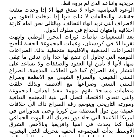
مريديه واتباعه الذي لم يروه قط.
الوعود السياسية خواء لا صدق فيها الا إذا وجدت منفعة
حقيقية، والتحالفات لا ثبات فيها إذا تدخلت العقود من
الاطراف التي تريد انهاء التحالف. وبالتالي نحن امام كارثة
اخلاقية وامتهان للخداع في سلوك الدول.
بعد التسعينيات تباطأت ثورات التحرر الوطني وانتهت
تقريبا الا في كردستان، وعملت المجموعة الخفية لتأجيج
الصراعات المذهبية والاقليمية متخطية بذلك الصراعات
القومية التي تحاول ان تضع لها حدا وان تدفن ما تبقى
منها، لأنها لا تأمن لها العقود والصفقات ولا تساعد على
انتشار رقة الصراع كما في الحالات المذهبية. الصراع
السني الشيعي، والصراع الشيعي مع الانظمة وصراع
السني السني وصراعها مع الانظمة وبذلك خلقت
منظمات مسلحة تقوم بمهمة تنفيذ اهداف المجموعة
والتي تتعدى الاقتصاد لتصل الى بنية المجتمع الثقافية
ومورثه التاريخي ويتوسع رقة الصراع ذاك الى خلافات
عميقة بين دول المنطقة من كوريا وحتى هندوراس في
امريكا اللاتينية التي جاء دور تحريك آلة الموت الجماعي
فيها كما يحدث في اسيا وافريقيا وبالأخص الشرق
الاوسط. بدأت المجموعة الخفية بتحريك الكتل البشرية