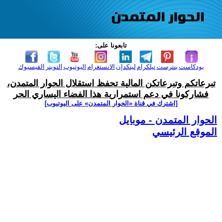
تابعونا على:
بودكاست
بنترست
تيلكرام
لينكدإن
الانستغرام
اليوتيوب
التويتر
الفيسبوك
تبرعاتكم وتبرعاتكن المالية تحفظ استقلال الحوار المتمدن،
فشاركونا في دعم استمرارية هذا الفضاء اليساري الحر
[اشترك في قناة ‫«الحوار المتمدن» على اليوتيوب]
الحوار المتمدن - موبايل
الموقع الرئيسي