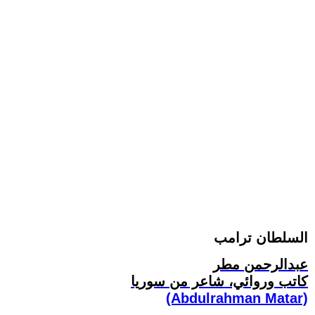
السلطان ترامب
عبدالرحمن مطر
كاتب وروائي، شاعر من سوريا
(Abdulrahman Matar)