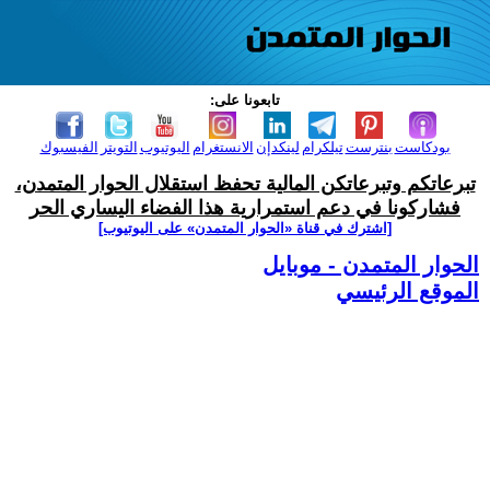
تابعونا على:
بودكاست
بنترست
تيلكرام
لينكدإن
الانستغرام
اليوتيوب
التويتر
الفيسبوك
تبرعاتكم وتبرعاتكن المالية تحفظ استقلال الحوار المتمدن،
فشاركونا في دعم استمرارية هذا الفضاء اليساري الحر
[اشترك في قناة ‫«الحوار المتمدن» على اليوتيوب]
الحوار المتمدن - موبايل
الموقع الرئيسي