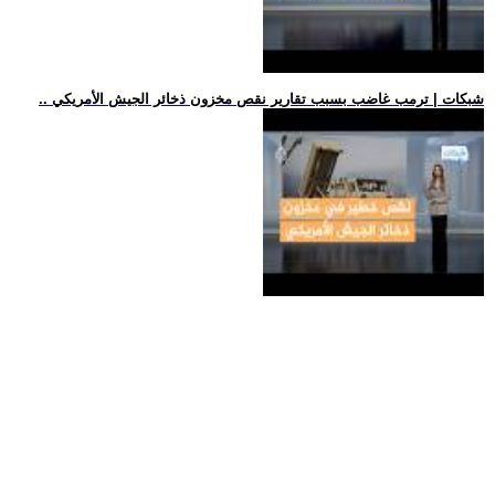
.. شبكات | ترمب غاضب بسبب تقارير نقص مخزون ذخائر الجيش الأمريكي