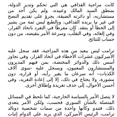
كانت مزاجية القذافي هي التي تحكم وتدير الدولة،
بمنطق السيد المالك وعبيده، ولم يكن أحد من
مستشاريه، أو دائرته الضيقة، يجرؤ على تقديم النصح
في غير ما يريده القذافي، وبالطبع ليس ثمة من يشير
إلى الخطأ أو ينتقد. كان مفرطًا في التفرد باتخاذ القرار،
وفي إلغائه، وفي التقلّب، وسرعة الأمر بنقيضه، من دون
حساب للنتائج.
ترامب ليس ببعيد من هذه المزاجية، فقد سجل عليه
الأميركيون عشرات الأخطاء في اتخاذ القرار، وفي تجاوز
أسس ذلك والدوائر المختصة، بمن فيهم المديرون
والمستشارون المعنيون، ويسجل عليه -سوى آلاف
الكذبات– أنه سرعان ما يغير رأيه، أو قراره، دون
مشورة، ولا يحتاج في ذلك، إلا إلى إعادة التغريد، وفي
أحسن الأحوال، إلى حذف تغريدة وإطلاق أخرى.
لا يتصل الأمر بالسياسة الخارجية، كما نلحظ في المسائل
المتصلة بالشأن السوري فحسب، ولكن الأمر يتعدى
ذلك، فتبدو وكأنها واحدة من سمات شخصية دونالد
ترامب، الرئيس الأميركي، الذي يريد على الدوام إثبات