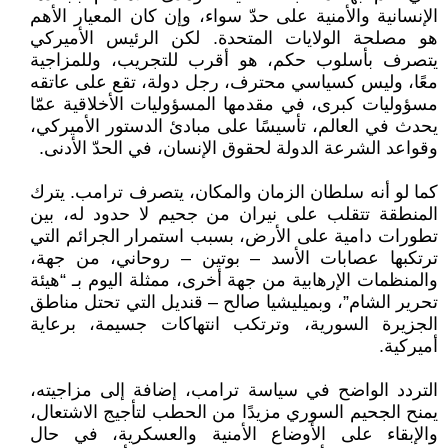
الإنسانية والأمنية على حدّ سواء، وإن كان المعيار الأهم
هو مصلحة الولايات المتحدة. لكن الرئيس الأميركي
يتصرف بأسلوب حكم، هو أقرب للتجريب، وللمزاجية
معًا، وليس كسياسي محترف، رجل دولة، تقع على عاتقه
مسؤوليات كبرى، في مقدمها المسؤوليات الأخلاقية عمّا
يحدث في العالم، تأسيسًا على مبادئ الدستور الأميركي،
وقواعد الشرعة الدولة لحقوق الإنسان، في الحدّ الأدنى.
كما لو أنه سلطان الزمان والمكان، يتصرف ترامب. يترك
المنطقة تتقلب على نيران من جحيم لا حدود له، بين
تطورات دامية على الأرض، بسبب استمرار الجرائم التي
ترتكبها عصابات الأسد – بوتين – روحاني، من جهة،
والمنظمات الإرهابية من جهة أخرى، ممثلة اليوم بـ “هيئة
تحرير الشام”، وبميليشيا صالح – قنديل التي تحتل مناطق
الجزيرة السورية، وترتكب انتهاكات جسيمة، برعاية
أميركية.
التردد الواضح في سياسة ترامب، إضافة إلى مزاجيته،
يمنح الجحيم السوري مزيدًا من الحطب لتأجيج الاشتعال،
والإبقاء على الأوضاع الأمنية والعسكرية، في حال