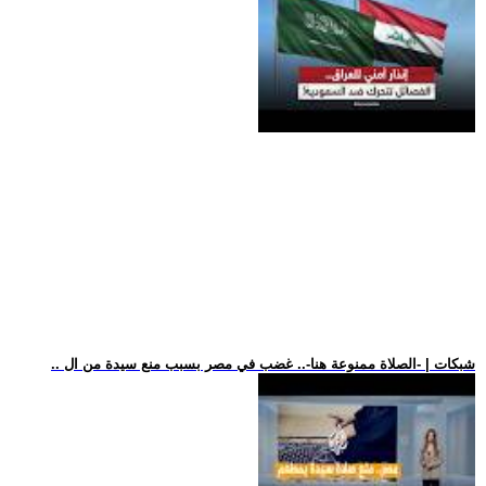
.. شبكات | -الصلاة ممنوعة هنا-.. غضب في مصر بسبب منع سيدة من ال