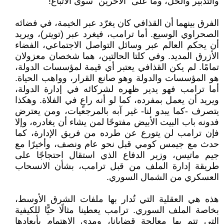
والتدبير والحل، وما على “الآخرين” سوى الاتباع!
الفرق بينهما أن القذافي كان يغرّد عبر الخيمة، في فضائه
الصحراوي الوسيع. أما ترامب، فيغرد عبر (تويتر)، ويريد
أن يحكم العالم عبر وسائل التواصل الاجتماعي، الفضاء
الأزرق المديد. وفي كلتا الحالتين، هما شخصان معزولان
تمامًا. لم يكن القذافي يعتبر أي قيمة لمؤسسات الدولة،
هو المؤسسات والدولة وهو صانع القرار، وواهب الحياة.
أما ترامب فهو يدير ظهره لشركائه في إدارة الدولة،
ويريد أن يعمل بمفرده، كما لو أنه راعٍ في الفلاة. وهكذا
يتصرف -كما يبدو لنا- غير آبه بالمرجعيات، ومن يعترض
فدونه باب البيت الأبيض مفتوحًا لمن يشاء أن يغادره، وإلا
فإن ترامب لن يتورع عن طرده من فريق الإدارة، كما
حدث مع جيمس كومي قبل نحو عام ونصف، وأخيرًا مع
جيم ماتيس، وزير الدفاع الذي استقال احتجاجًا على
طريقة إدارة الملف من قبل ترامب، بشأن الانسحاب
العسكري من الشمال السوري.
هذه هي العقلية التي تُدار بها ملفات الشرق الأوسط،
بخاصة الملف السوري. ترامب يعطينا مثالًا حيًّا للكيفية
التي تتم بها معالجة قضايانا، ومدى الاهتمام بأبعادها