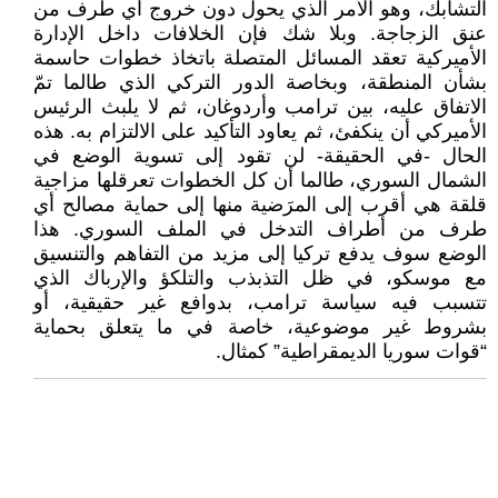
التشابك، وهو الأمر الذي يحول دون خروج أي طرف من
عنق الزجاجة. وبلا شك فإن الخلافات داخل الإدارة
الأميركية تعقد المسائل المتصلة باتخاذ خطوات حاسمة
بشأن المنطقة، وبخاصة الدور التركي الذي طالما تمّ
الاتفاق عليه، بين ترامب وأردوغان، ثم لا يلبث الرئيس
الأميركي أن ينكفئ، ثم يعاود التأكيد على الالتزام به. هذه
الحال -في الحقيقة- لن تقود إلى تسوية الوضع في
الشمال السوري، طالما أن كل الخطوات تعرقلها مزاجية
قلقة هي أقرب إلى المرَضية منها إلى حماية مصالح أي
طرف من أطراف التدخل في الملف السوري. هذا
الوضع سوف يدفع تركيا إلى مزيد من التفاهم والتنسيق
مع موسكو، في ظل التذبذب والتلكؤ والإرباك الذي
تتسبب فيه سياسة ترامب، بدوافع غير حقيقية، أو
بشروط غير موضوعية، خاصة في ما يتعلق بحماية
“قوات سوريا الديمقراطية” كمثال.