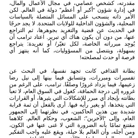
مقدرته، كشخص عصامي، في مجال الأعمال والمال،
في إدارة شؤون “أكبر أو أعظم” دولة في العالم. لكن
الأمر ذاته ينسحب على المسائل المتصلة بالسياسات
المحلية، والشؤون الداخلية للولايات المتحدة. لا يجد حرجًا
في الحديث عن قضية والتغريد بجوهرها، ثم التراجع
عنها، من دون أن يكون هناك أي تبرير. اعتاد ترامب أن
يُوجِد مبرراته الخاصة، لكل تغيّر/ أو تغريدة: يتراجع
بسهولة، ويتنصل من المسؤوليات، كما أنه ينتهز أي
فرصة أو حدث لمصلحته!
بطانة القذافي كانت تجهد نفسها، في البحث عن
تفسيرات ومبررات، وتتسابق فيما بينها إلى نيل رضا
زعيمها، فيما يزداد غرورًا وصلفًا. ترامب، على الرغم من
غروره إلى درجة الحماقة، كغول في السوق العام، لا تعبأ
بطانته بإيجاد أي مبرر للإشكالات التي يثيرها، أو القرارات
التي يتخذها، أو يغير رأيه فيها. أرى بالفعل أن ثمة قرابة
شديدة بين هذين الحاكمين، في نظرتهما إلى الجمهور
العام، وإلى “الآخرين”: الشعوب، وحكام العالم. كلاهما
مقتنع تمامًا بأنه الضرورة التي لا غنى عنها في الكون،
ومن أجله، وأن العالم بلا حيلة، ويقع عليه واجب التفكير