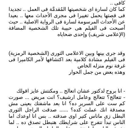
كافى ..
كما كان لسارة اى شخصيتها المُقدمَّة فى العمل .. تجديدا
فى قصتها يحمل تغييرا فى مجرى الأحداث معها .. بعيدا
عن الأحداث المرسومة لسارة فى الرواية الاصلية .. حيث
أصبحت فى الفيلم هى حبيبة تلك الشخصية المضافة
(الإعلامى شريف) وإحدى ضحاياه
وقد جرى بينها وبين الاعلامى الثورى (الشخصية الرمزية)
فى الفيلم مشادة كلامية بعد اكتشافها لأمر الكاميرا فى
غرفة نوم منزله الخاص
وهذه بعض من جمل الحوار
- انا بروح لدكتور عشان اتعالج .. ومكنتش عايز اقولك
- تتعالج؟ تتعالج وعامل ارشيف؟ انت مريض ... صورت
كم ست على السرير ده؟ انا بعد ماشفتك بعينى مش
مصدقة انك عملت كده؟ ...... صدقت الراجل الثورى
البطل زى ماناس كتير اوى صدقته .. بس انا اوعدك اما
الناس تبدأ تتفرج على شرايطك هتبطل تصدق ده .. لما