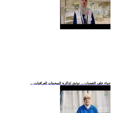
.. -حواء خلف القضبان-... توثيق لذاكرة السجينات العراقيات