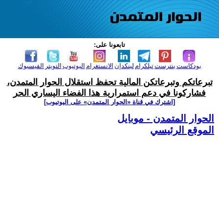
تابعونا على:
بودكاست
بنترست
تيلكرام
لينكدإن
الانستغرام
اليوتيوب
التويتر
الفيسبوك
تبرعاتكم وتبرعاتكن المالية تحفظ استقلال الحوار المتمدن،
فشاركونا في دعم استمرارية هذا الفضاء اليساري الحر
[اشترك في قناة ‫«الحوار المتمدن» على اليوتيوب]
الحوار المتمدن - موبايل
الموقع الرئيسي