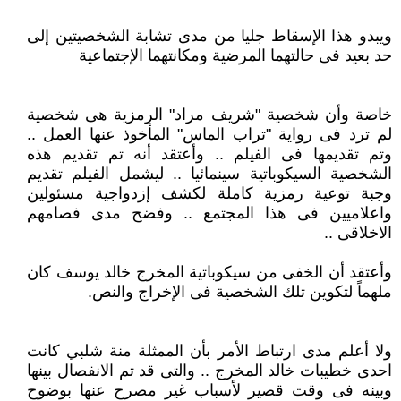
ويبدو هذا الإسقاط جليا من مدى تشابة الشخصيتين إلى
حد بعيد فى حالتهما المرضية ومكانتهما الإجتماعية
خاصة وأن شخصية "شريف مراد" الرمزية هى شخصية
لم ترد فى رواية "تراب الماس" المأخوذ عنها العمل ..
وتم تقديمها فى الفيلم .. وأعتقد أنه تم تقديم هذه
الشخصية السيكوباتية سينمائيا .. ليشمل الفيلم تقديم
وجبة توعية رمزية كاملة لكشف إزدواجية مسئولين
واعلاميين فى هذا المجتمع .. وفضح مدى فصامهم
الاخلاقى ..
وأعتقد أن الخفى من سيكوباتية المخرج خالد يوسف كان
ملهماً لتكوين تلك الشخصية فى الإخراج والنص.
ولا أعلم مدى ارتباط الأمر بأن الممثلة منة شلبي كانت
احدى خطيبات خالد المخرج .. والتى قد تم الانفصال بينها
وبينه فى وقت قصير لأسباب غير مصرح عنها بوضوح