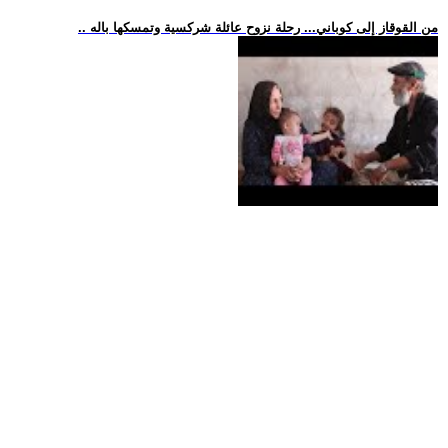
.. من القوقاز إلى كوباني... رحلة نزوح عائلة شركسية وتمسكها باله