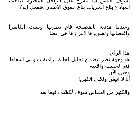
نشوف الناس لما تتفرج على الراجل المحترم صاحب
المبادئ بتاع الحريات بتاع حقوق الانسان هتعمل ايه؟
وعندما هددته بالفضيحة قام بضربها وتثبيت الكاميرا
واغتصابها وتصويرها لابتزازها هى أيضا
هذا الرأى
هو وجهة نظر تتضمن تحليل لحالة درامية تبدو لى اسقاط
فنى لحقيقة واقعية
وحتى الآن
أنا لا اتيقن ولكنى اتكهن!
والكثير من الحقائق سوف تُكشَف فيما بعد