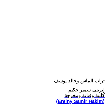
تراب الماس وخالد يوسف
إيرينى سمير حكيم
كاتبة وفنانة ومخرجة
(Ereiny Samir Hakim)