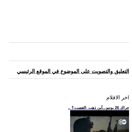
التعليق والتصويت على الموضوع في الموقع الرئيسي
اخر الافلام
.. حراك 26 يونيو...أين ذهب -الغضب-؟