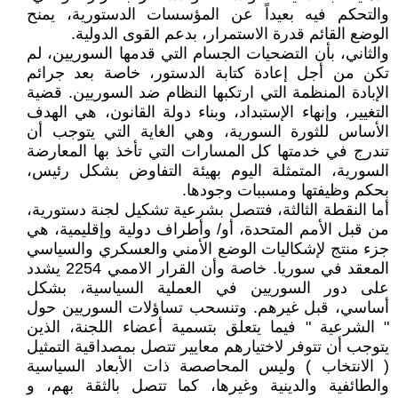
والتحكم فيه بعيداً عن المؤسسات الدستورية، يمنح
الوضع القائم قدرة الاستمرار، بدعم القوى الدولية.
والثاني، بأن التضحيات الجسام التي قدمها السوريين، لم
تكن من أجل إعادة كتابة الدستور، خاصة بعد جرائم
الإبادة المنظمة التي ارتكبها النظام ضد السوريين. قضية
التغيير، وإنهاء الإستبداد، وبناء دولة القانون، هي الهدف
الأساس للثورة السورية، وهي الغاية التي يتوجب أن
تندرج في خدمتها كل المسارات التي تأخذ بها المعارضة
السورية، المتمثلة اليوم بهيئة التفاوض بشكل رئيس،
بحكم وظيفتها ومسببات وجودها.
أما النقطة الثالثة، فتتصل بشرعية تشكيل لجنة دستورية،
من قبل الأمم المتحدة، أو/ وأطراف دولية وإقليمية، هي
جزء منتج لإشكاليات الوضع الأمني والعسكري والسياسي
المعقد في سوريا. خاصة وأن القرار الاممي 2254 يشدد
على دور السوريين في العملية السياسية، بشكل
أساسي، قبل غيرهم. وتنسحب تساؤلات السوريين حول
" الشرعية " فيما يتعلق بتسمية أعضاء اللجنة، الذين
يتوجب أن تتوفر لاختيارهم معايير تتصل بمصداقية التمثيل
( الانتخاب ) وليس المحاصصة ذات الأبعاد السياسية
والطائفية والدينية وغيرها، كما تتصل بالثقة بهم، و