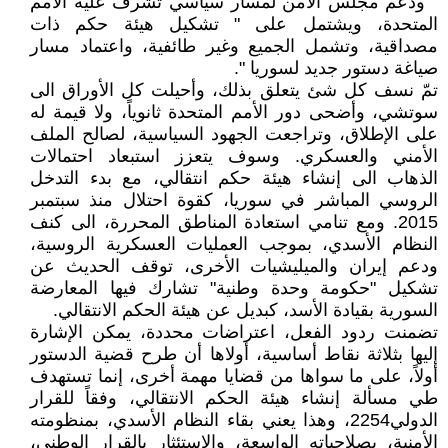
" ودعم مجلس الأمن لمسار سياسي تّشرف عليه الأمم
المتحدة، ويشتمل على " تشكيل هيئة حكم ذات
مصداقية، وتشمل الجميع وغير طائفية، واعتماد مسار
صياغة دستور جديد لسوريا ".
تمّ نسف كل شئ يتعلق بذلك، وأحيلت كل الأوراق الى
سوتشي، وأضحى دور الأمم المتحدة ثانوياً، ولا قيمة له
على الإطلاق، وتراجعت الجهود السياسية، لصالح الملف
الأمني والعسكري. وسوف يتعزز استبعاد احتمالات
الذهاب الى إنشاء هيئة حكم انتقالي، مع بدء التدخل
الروسي المباشر في سوريا، كقوة احتلال منذ سبتمبر
2015. ومع تنامي استعادة المناطق المحررة، الى كنف
النظام الأسدي، بموجب العمليات العسكرية الروسية،
ودعم إيران والميليشيات الأخرى، توقف الحديث عن
تشكيل "حكومة وحدة وطنية" تشارك فيها المعارضة
السورية بقيادة الأسد، كبديل عن هيئة الحكم الانتقالي.
تضمنت ردود الفعل، اعتراضات محددة، يمكن الإشارة
إليها بثلاثة نقاط أساسية، أولاها أن طرح قضية الدستور
أولاً، على ما سواها من قضايا مهمة أخرى، إنما تستهدف
طي مسألة إنشاء هيئة الحكم الانتقالي، وفقاً للقرار
الدولي2254، وهذا يعني بقاء النظام الأسدي، بمنظومته
الأمنية، بصلاحياته الواسعة، والاستئثار بالقرار الوطني،