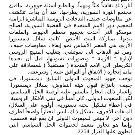
أثار ذلك نقاشاً غنيّاً ومهماً، وبالطبع أسئلة جوهرية، مافتئ
مجتمع الثورة السورية، يطرحها، منذ أن بدأت تتكشف
عن مفاوضات جنيف، التدخلات الروسية المباشرة الرامية
لتحجيم دور الامم المتحدة في القضية السورية، لصالح
موسكو التي أخذت بتجميع معظم الخيوط والملفات
بيديها، بمباركة البيت الأبيض. كانت سلال ديمستورا
الأربع، هي المعبر الأساس نحو إيقاف مفاوضات جنيف،
ومن ثم الذهاب الى سوتشي، بتغليب المنهج الروسي
لإدارة " الأزمة " وتصورات تسويتها، قبل أن يعيدها
الكريملن الى الامم المتحدة ( مستقبلاً ) للمصادقة على
ماتم إنجازه ( الاتفاق أو التوافق عليه ) وشرعنته.
توجت جهود المبعوث الدولي السابق ديمستورا، في
جنيف، بانتزاع قبول هيئة التفاوض، بسلال ديمستورا،
واعتبار ذلك، انجازاً تتأسس عليه أرضية الحل السياسي.
لكن المبعوث الدولي، كان أميناً في تبني الأفكار الروسية،
في إعطاء تشكيل لجنة دستورية، أولوية على السلال/
الملفات الأخرى، ليشكل ذلك، ليس انحيازاً واضحاً لطرف
دون آخر، لا ينبغي للمبعوث الدولي ان يقع فيه فحسب،
وإنما هو تجاوز متعمد لخطوات الحل السياسي التي
انطوى عليها القرار 2254.