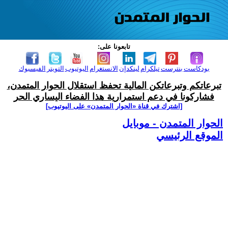
تابعونا على:
بودكاست
بنترست
تيلكرام
لينكدإن
الانستغرام
اليوتيوب
التويتر
الفيسبوك
تبرعاتكم وتبرعاتكن المالية تحفظ استقلال الحوار المتمدن،
فشاركونا في دعم استمرارية هذا الفضاء اليساري الحر
[اشترك في قناة ‫«الحوار المتمدن» على اليوتيوب]
الحوار المتمدن - موبايل
الموقع الرئيسي