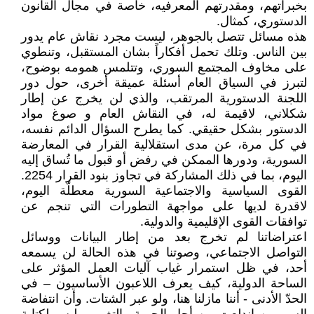
بخبراتهم، ومقدرتهم المعرفيه، خاصة في مجال القانون
الدستوري، كمثال.
هذه مسائل تتصل بالجوهر، ليست مجرد نقاش عام يدور
بين الناس. وتلك تحمل أفكاراً بشان المستقبل، وتنطوي
على مخاوف المجتمع السوري، وتتلمس همومه بوضوح،
لتبرز في السياق العام أسئلة عميقة أخرى، حول دور
اللجنة الدستورية المرتقب، والذي لن يخرج عن إطار
شكلاني، لاقيمة له، في النقاش العام و صوغ مواد
الدستور بشكل حقيقي. كما يطرح السؤال الدائم نفسه،
في كل مرة، عن مدى استقلالية القرار في المعارضة
السورية، ودورها الممكن في رفض أو قبول ما تُساق إليه
اليوم، بما في ذلك المشاركة في تجاوز بنود القرار 2254.
القوى السياسية والاجتماعية السورية معطلّة اليوم،
لاقدرة لديها على مواجهة التطورات التي تنجم عن
توافقات القوى الإقليمية والدولية.
اعتراضاتنا لم تخرج بعد من إطار البيانات ووسائل
التواصل الاجتماعي، وصوتنا في هذه الحالة لن يسمعه
أحد، في ظل استمرار غياب آليات العمل المؤثر على
الساحة الدولية، كيف يعرف اللاعبون الأساسيون – في
الحدّ الأدنى - أننا مازلنا هنا، ولو عبر الشتات. وأن انتفاضة