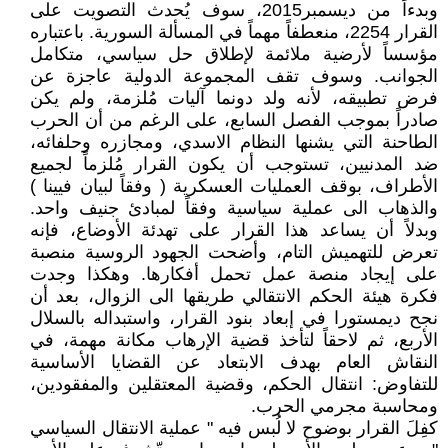
وبدءاً من ديسمبر2015، سوف يُحدث التصويت على
القرار 2254، منعطفاً مهماً في المسألة السورية. باعتباره
مؤسساً لأرضية ملائمة لإطلاق حل سياسي، متكامل
الجوانب. وسوف تقف المجموعة الدولية عاجزة عن
فرض تطبيقه، لأنه ولد دونما آليات مُلزمة، ولم يكن
صادراً بموجب الفصل السابع، على الرغم من أن الحرب
الطاحنة التي يشنها النظام الاسدي، ومجازره وحلفائه،
ضد المدنيين، تستوجب أن يكون القرار مُلزماً لجميع
الأطراف، بوقف العمليات العسكرية ( وفقاً لبيان فيينا )
والذهاب الى عملية سياسية وفقاً لمبادئ جنيف واحد.
وبدلاً أن يساعد هذا القرار على تهدئة الأوضاع، فإنه
تعرض للتهميش التام، وأضحت الجهود الروسية منصبة
على إيجاد منصة عمل تحمل أفكارها. وهكذا وجدت
فكرة هيئة الحكم الانتقالي طريقها الى الزوال، بعد أن
نجح ديمستورا في إبعاد بنود القرار، واستبداله بالسلال
الأربع، ثم لاحقاً لتأخذ قضية الإرهاب مكانة مهمة، في
النقاش العام بهدف الابتعاد عن القضايا الأساسية
للتفاوض: انتقال الحكم، وقضية المعتقلين والمفقودين،
ومحاسبة مجرمي الحرب.
كفِلَ القرار بوضوح لا لُبس فيه " عملية الانتقال السياسي