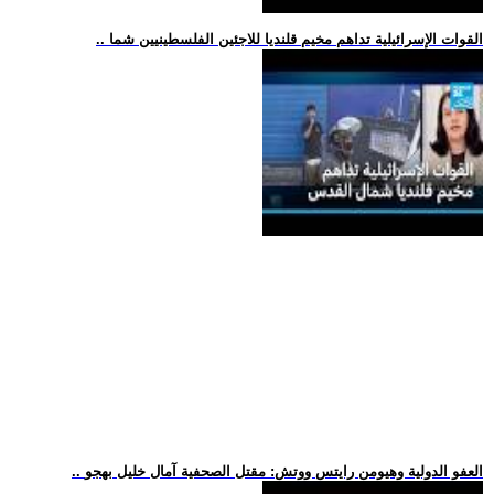
.. القوات الإسرائيلية تداهم مخيم قلنديا للاجئين الفلسطينيين شما
.. العفو الدولية وهيومن رايتس ووتش: مقتل الصحفية آمال خليل بهجو