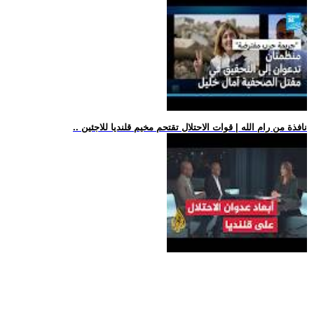
.. نافذة من رام الله | قوات الاحتلال تقتحم مخيم قلنديا للاجئين