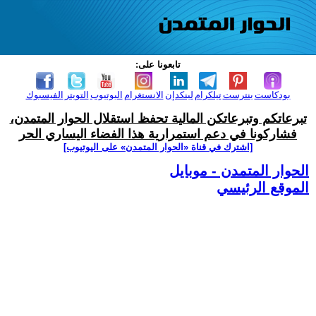
تابعونا على:
بودكاست
بنترست
تيلكرام
لينكدإن
الانستغرام
اليوتيوب
التويتر
الفيسبوك
تبرعاتكم وتبرعاتكن المالية تحفظ استقلال الحوار المتمدن،
فشاركونا في دعم استمرارية هذا الفضاء اليساري الحر
[اشترك في قناة ‫«الحوار المتمدن» على اليوتيوب]
الحوار المتمدن - موبايل
الموقع الرئيسي