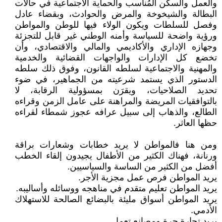
والعمل والسكن المُناسب والحماية الاجتماعية في حالات
البطالة والشيخوخة والمرض والحوادث، وبقضاء عادل
وفصل للسلطات ويكون الولاء فيها للوطن والمواطن
ورؤية واضحة للسياسة وأمنه الوطني غير قابل للتجزئة
وجهازه الإداري والأكاديمي والمالي والاقتصادي، وأن
تخضع كل الإدارات والواجهات القضائية والخدمية
والمهنية والاجتماعية لسلطه القانون، وفوق ذلك سلطه
الدستور الذي يستمد شرعيته من الجماهير، في ضوء
تحديد الصلاحيات، ويقرَن بمسؤولية الرقابة، لا
بالتوافقيات المريضة والمراهنة على عامل الزمن وقراءه
الطالع، والذهاب إلى سبيل عرافه عجوز شمطاء لقراءه
حظها العاثر.
ومن هنا فالمواطن لا يريد خطابات وشعارات براقة
ورنانة، فهناك الكثير من الأطفال يجيدون إلقاء الخطب
أفضل من الكثير من الساسة والسياسيين.
يريد المواطن فرص عمل مجزية الأجر.
يريد المواطن تعليم متقدم في مناهجه ووسائله وأساليبه.
يريد المواطن أسواق مليئة بالبضائع الصالحة للاستهلاك
الأدمي.
يريد تجارة حرة ومصانع تعمل.