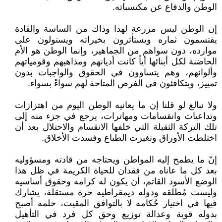
الوطن والدفاع عن مكتسباته.
إن الوطن ليس مزرعة لهذا وذاك من الساسة والقادة
يقتسمون ثماره ويستأثرون بخيراته ويستولون على
موارده، دون سواهم من الجماهير، وإنما الوطن هو الأم
الحاضنة لكل أبنائها أياً كانت أديانهم ومذاهبهم وقومياتهم
وألوانهم، وهم يتساوون في الحقوق والواجبات بدون
تمييز، ويتكافئون في الفرص المتاحة لهم سواءً بسواء.
ولا نبالغ لو قلنا إن ما يعانيه الوطن اليوم من اهتزازات
وتداعيات وانقسامات ومهاترات، يرجع في جزء منه إلى
تلك التركة الثقيلة التي خلفها الانقسام والاحتلال بعد أن
اختلطت الأوراق وتغيرت الطباع وفسدت الأخلاق.
إنّ ما يطمح إليه المواطن ويحتاجه من قادته ومسؤوليه
بعد كل ما عاناه من فقدان للحياة الكريمة في ظل هذا
الوضع الأسود القاتم، أن يكون له كرامه وحقوق أساسيه
وليست مُطلقه ودوله ديمقراطيه حرة مستقلة، يشارك
فيها في اختيار حُكامه لا بالتوافق المقيت، حلمه أصبح
بدوله قوية وعدالة توزيع وحق كل فرد في التأهيل