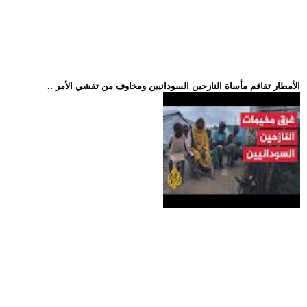
.. الأمطار تفاقم مأساة النازحين السودانيين ومخاوف من تفشي الأمر