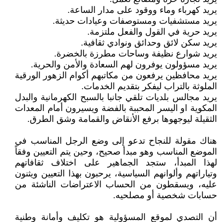
يريد كهرباء وماء ووقود على مدار الساعة.
يريد مستشفيات ومستوصفات وعيادات حديثة.
يريد حرية في القول والفعل ملتزمة.
يريد سكن لائق وحدائق ونوادي ثقافية.
يريد شوارع نظيفة وساحات مطرزة بالخضرة.
يريد مسؤولون يوفرون لهم السعادة والأمن والحرية.
يريد محافظين يرفعون من مكاتبهم أكوام الزهور الورقية
الملوثة بالتراب ليفكر بتقديم الخدمات.
يريد مجالس بلديات تلقي جانبا بالسبح الكهرمانية والبدل
المكوية او اليسر المحببة بالفضة ويسيرون أمام المعدات
الثقيلة ليوجهوها برفع الأنقاض والقمامة وشق الطرق.
هناك مقولة للنجاح تدعو إلى وضع الرجل المناسب في
الموضع المناسب وهو مبدأ صحيح، وحين يتم التعيين وفقاً
لهذا المبدأ، ستجد الجماهير على اختلاف ثقافاتهم
وتياراتهم وألوانهم السياسية، يرحبون بهذا التعيين ويثنون
عليه، ويسقطون من الحساب الاعتراضات الناشئة من
حسابات شخصية أو مصلحيه.
أن التصدي لموقع المسؤولية هو تكليف وأمانة وطنية