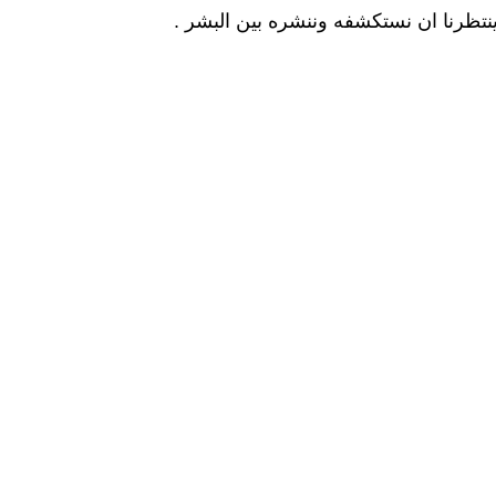
ر ينتظرنا ان نستكشفه وننشره بين البشر .