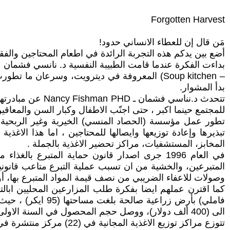
Forgotten Harvest
مَن قال إن للعطاء الانساني حدود!
أضع بين يدكم هذه التجربة الرائدة في اطعام المحتاجين والفق
– Soup kitchen) المعروفة في ديترويت، وسرعان م
بدأ المشوار.
تتحدث د.نناسي ف
للمجتمع حينما اكبر ، حتى اجنّب الاطفال وكبار السن والمعاق
تطور عمل مؤسسة (الحصاد المنسي) الخيرية وغير الربحية عب
تبذيرها وإعادة توزيعها وايصالها للمحتاجين ، اما هذا الاغ
المخابز، المستشفيات، مراكز تحضير الاغذية بالجملة .
في العام 1996 جرى اصدار قانون حماية المتبرع 
المتبرعين، والخشية من ان تسبب عملية التبرع متاعب قانونية
وصولات للاعفاء الضريبي من نصف قيمة المواد المتبرع بها، أو 
فاملي) بأرض زراع
الى (400 ألف دولار)، ووصل حجم المحصول في السنة الاولى الى (850 ألف باوند) اما مجموع ما جرى حصاده في السنوات الثلاث التالية فقد بلغ (3،1 مليون باوند) من الخضار.
تتوزع مراكز توزيع الاغ