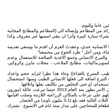
ن عاما ولليوم.
 الشخصية لجمع الاطعمة والغذاء الزائد من المطاعم وإيصاله الى (المطاعم والمطابخ المجانية
لها بشراء سيارة كبيرة وآثرا ان يبقى اسميها غير معروف وكذا
بيرة، وتركت آثارها الانسانية عندي، وعقدتُ العزم أن اقدم ما بوسعي تقديمه
عشاء، ومن أجل " طرد الجوع من مجتمعنا".
لتبرع الانساني وجمع الاغذية الصالحة للاستعمال وعدم
، السوبرماكيتات، مطابخ الملاعب ، محلات مايرز وكروكير،
 الطيب المتبرع بالغذاء)) وجاء هذا نظرا لتزايد حجم واعداد
 التبرع اضافة الى فعلها الانساني الطيب ومنها: استحصال
ستخدام، او حتى التخلص من تكاليف نقلها واتلافها.
كما اقترن عملهم ايضا بفكرة طلب المزارعين المحليين ابالتبرع بالمحصول الزائد بدلا من تعرضه للتلف والخسارة، لابل إن الامر تطور منذ العام 2013 حينما تبرعت عائلة (مورون
، وترافق ذلك بحصولهم على تبرعات بالمكائن الزراعية اللازمة وصلت اقيامها
ين كاونتي وتوفر الطعام للمحتاجين على مدار ستة ايام في الاسبوع . تشترك