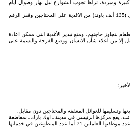
ئية من المصادر المذكورة وايصالها الى مراكز التوزيع قافلة مكونة من 33 سيارة حمل كبيرة ومبردة، تراها تجوب الشوارع ليل نهار وطوال ايام
في العام 2011 جرى افتتاح اول مركز في مدينة (وندسور الكندية ـ المجاورة لمدينة ديترويت) حيث وزعت في سنتها الاولى (135 ألف باوند) من الاغذية على المحتاجين وقفز الرقم
ام لتجاوز حاجتهم، ومنع تبذير الأغذية التي ممكن اعادة
قابل إلا من اعلاء شأن الانسان ووضع الفرحة والبسمة على
أخير:
ب، يقع مركزها الرئيسي في مدينة ـ اوك بارك ـ بمقاطعة
اوكلاند في ضواحي مدينة ديترويت، ويرأسها الآن السيد ـ كرك مايس ـ وتبلغ ميزانيتها 77،220،713 مليون دولار، بينما يبلغ عدد موظفيها العاملين 71 أما عدد المتطوعين في خدماتها