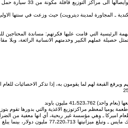
اليوم في عملية جمع المواد الغذا
ة الرئيسية التي قامت عليها فكرتهم: مساندة المحتاجين للطع
تمثل حصيلة عملهم الكبير وخدمتهم الانسانية الرائعة، وبلا م
 ويرفع القبعة لهم لما يقومون به، إذا تذكر الاحصائيات للعام ال
41،523، مليون باوند
م اميركا ـ وهي مؤسسة غير ربحية، أي انها معفية من الضرائ