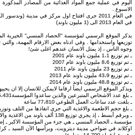
الاسبوع .
في العام 2013 الى (1 مليون باوند)
يذكر الموقع الرسمي لمؤسسة "الحصاد المنسي" الخيرية المهم
توزيعها واستخدامها . وفي ادناه بعض الارقام المهمة، والتي 
وجوه الناس ، إذ يمثل الانسان عندهم اغلى شئ!
ـ تم توزيع 1،1 مليون باوند عام 2001
ـ تم توزيع 8،6 مليون باوند عام 2007
ـ تم توزيع 23 مليون باوند عام 2011
ـ تم توزيع 43،9 مليون باوند عام 2013
ـ تم توزيع 48،8 مليون باوند عام 2014
ويذكر الموقع الرسمي ايضاً ارقاما لايمكن للانسان إلا ان يحييهم
ـ بلغ عدد الاشخاص المتبرعين والذين ساعدوا المؤسسة25،431
ـ بلغت عدد ساعات العمل الطوعي 77،810 ساعة
ـ بلغ حجم الاطعمة والاغذية التي جرى انقاذها من التلف وتوزيعها (بعام واحد) 762
ـ وبرقم أبسط ، إذ يجري توزيع 138 ألف باوند من الاغذية والاطعمة يوميا لمعظم مراكزتوزيع الاغذية والتي بدورها تقوم بتوزيعها وتسليمها للعوائل المعففة والمحتاجين دون مقابل.
مؤسسة ـ الحصاد المنسي ـ هي جزء من المؤسسة الاكبر ـ إطعا