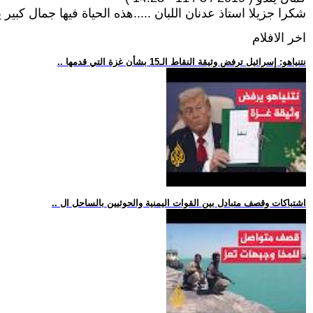
شكرا جزيلا استاذ عدنان اللبان .....هذه الحياة فيها جمال كبي
اخر الافلام
.. نتنياهو: إسرائيل ترفض وثيقة النقاط الـ15 بشأن غزة التي قدمها
.. اشتباكات وقصف متبادل بين القوات اليمنية والحوثيين بالساحل ال