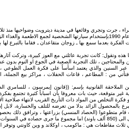
راء ، جرت وتجري وقائعها في مدينة ديترويت وضواحيها منذ ثلاثي
بداءت الفكرة عندما قامت الطبيبة النفسية د. نانسي فشمان عام 1990بإستخدام سيارتها
ا تطورت الفكرة بعدما سمع بها ـ زوجان متقاعدان ـ فقاما بالتبرع 
شمان ـ Nancy Fishman PHD عن مبادرتها هذه وتقول: كانت تجربة عائلتي مع العوز ك
ين والمحتاجين ، تلك التجربة الصعبة في الجوع او النوم بدون 
ر السنين والذي يعتمد اسأساً على فكرة العمل الطوعي ، وا
ذية فتأتي من : المطاعم ، قاعات الحفلات ، مراكز بيع الجملة
بالغذاء من الملاحقة القانونية بإسم: ((قانون إيمرسون ، للسامري
 غير متوقعة، حيث بات معروفا بأن اسباباً كثيرة تجتمع بفكرة
فكرة التخلص من المواد ذات التأريخ القريب لانتهاء صلاحية الا
ية صالحة بلغت مساحتها (95 ايكر) ، حيث قام متطوعوا (الحصاد المنسي) بزراعتها 
ذية المجانية في (22) مركز منتشرة في ثلاث مقاطعات هي : ماكومب ، اوكلاند و و