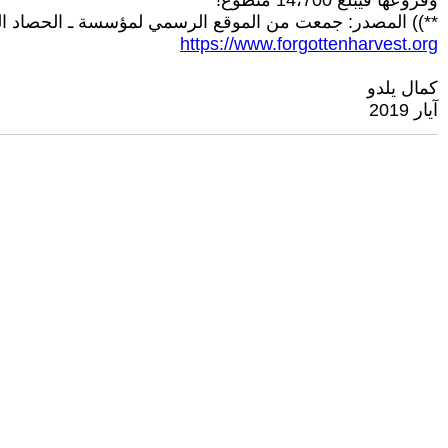
وفروعها فيبلغ 14،700 متطوع!
**)) المصدر: جمعت من الموقع الرسمي لمؤسسة ـ الحصاد ا
https://www.forgottenharvest.org
كمال يلدو
آيار 2019