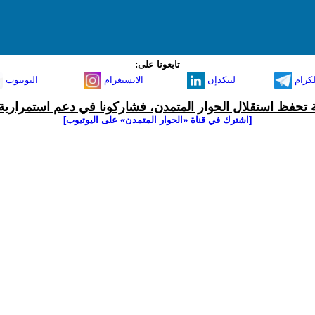
تابعونا على:
لكرام
لينكدإن
الانستغرام
اليوتيوب
ية تحفظ استقلال الحوار المتمدن، فشاركونا في دعم استمرارية 
[اشترك في قناة ‫«الحوار المتمدن» على اليوتيوب]