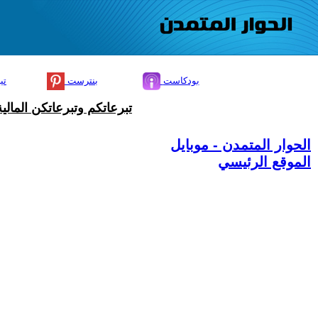
بودكاست
بنترست
تي
تبرعاتكم وتبرعاتكن المال
الحوار المتمدن - موبايل
الموقع الرئيسي