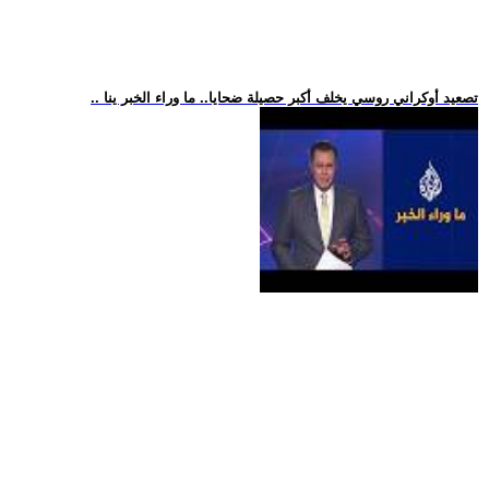
.. تصعيد أوكراني روسي يخلف أكبر حصيلة ضحايا.. ما وراء الخبر ينا