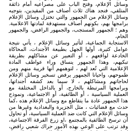
وسائل الإعلام، وفتح الباب على مصراعيه أمام ذائقة
المتلقي، فنجد هناك ثلاث أصناف من المقيدين، بتوجيه
وسائل الإعلام من الجمهور والتي تختزل وسائل الإعلام
برامجها بهم، بكونهم أصناف مستهدفة لمادتها الاعلامية.
وهم ؛ الجمهور المستجب، والجمهور الرافض، والجمهور
الخام،
الاستجابة الجماعية، لتأثير وسائل الإعلام ، يأتي نتيجة
عوامل كثيرة، أولها الجهل بطبيعة الأجندات، المحاكاة
الخادعة لواقعهم ، أو التعبير عن مشاكلهم بطريقة
تبكيهم، وهذا الجمهور ينساق وراء عواطف المادة
الإعلامية التي تُعد لهم ، لتوهمهم أنها قريبة منهم ومن
طموحهم، واحيانا الجمهور يرفض تسخير وسائل الإعلام
لحاجاتهم ومشاكلهم ، لا سيما بعد كشفه أجنداتها،
وبرامجها المرتبطة بالخارج، أو بالداخل المختلفة مع
العملية السياسية ، أو الطائفية، أو الاجتماعية، ونموذج
هذا الجمهور عادة ما يتقاطع مع وسائل الإعلام هذه ،كما
حدث مع فضائيات ، مثل الجزيرة والبغدادية وغيرها من
وسائل الإعلام التي كانت ضد العملية السياسية، أو تحاول
أن ترسخ الطائفية بالمجتمع ،او زرع الفرقة الاجتماعية،
وقد ترتب على الوعي بهذه الأمور حراك شعبي رافض،