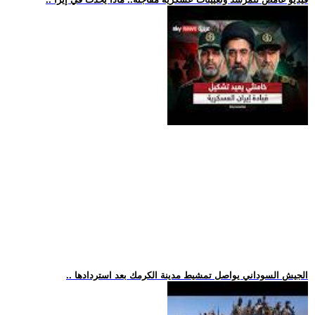
.. الجيش السوداني يواصل تمشيط مدينة الكرمك بعد استردادها