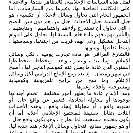
لمثل هذه السياسات الإعلامية، كالتظاهر ضدها، والاعتداء
على المكاتب الخاصة بها، وغيرها من الممارسات، أما
الجمهور الخام التي تحاول وسائل الاعلام أن تكسبه ، هو
جيل الشبيبة ،جيل الأحداث ،جيل من هم دون سن النضج
، التي تحاول أن تستدرج ولاءهم واهتمامهم ، ومتابعتهم ،
والتأثير بهم، فهم مادة خام بالنسبة لها، تحاول على الدوام
التدخل لتشكيل وعي لهم، قريب من اجندتها، وسياستها ،
ونمط ثقافتها، وميولها.
فالشارع العراقي هو مادة تجارب يوميه ، لكل وسائل
الإعلام ، وما تبث ، وتنشر ، وتعد ، وتخطط، فتخطيطها
السنوي الذي عادة ما يعلن عنه كموسم انتاجي لها ، أصبح
في شهر رمضان ، إذ يعد ربيع الإنتاج الدرامي لكل وسائل
الإعلام، وما تنتج من برامج تلفزيونية وكوميدية
ومسرحية، وافلام وغيرها.
وهذا الإنتاج عادة ما يظهر أمور مختلفة ، تخدم أجنداتها
بوجودها أو محاولة ايجادها، كتعبير عن واقع حال، أو
تشويه واقع ، أو محاولة إيجاد واقع ، وهذه الأجندات
الثلاث ،تقابل تصنيفنا للمجتمع الإعلامي أعلاه، أما أن
يكون مجتمع مستجيب لما يطرح ، وهو يكون واقع حال ،
أو هو جمهور ممانع، فتحاول وسائل الإعلام هذه جذبه لها،
وتشويهه، بما يخدم اجندتها الموجهة، أو محاولة صناعة