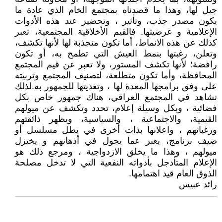
جيل لها، وهذا ما قصدناه بمجتمع الخام الذي عادة ما
يكون مصدر جذب، وتأثير ، وتحضير عند هذه الأدوات
الإعلامية و غرضيتها. فالقيم الأخلاقية المجتمعية، تعبر
كذلك عن هذه الانماط، أما تكون منجذبة لها لأنها تكشف،
وتعلن، رغبتها بنمط العيش التي تطمح به، أو تكون
رافضة؛ لأنها تكشف المستور، ولا تعبر عن قيم المجتمع
المحافظة، وأما تكون متطلعة، لتصنيف المجتمع وتربيته
على وفق برامجها المعدة لها ، وتغذيتها للجمهور به.لذلك
نشاهد في المجتمع العراقي، هناك جمهور خاص بكل
فضائية ، وبكل وسيلة إعلام، تحدد وتكشف عن ميولهم
القيمية، والاجتماعية ، والسياسية، ويظهر ذائقتهم
ورغباتهم ، واعلانها بذات أخرى في بطل مسلسل أو
ضيف برنامج، يعبر عما يجول في أذهانهم و يختزل
ميولهم ، وهذا ما يخلق الازدواجية ، ومرجع ذلك هو
الإعلام المتأدجل بأدواته النفعية التي لا تدخل مصلحة
الذوق العام قيد اهتمامها.
رائد عبيس