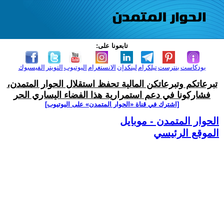
تابعونا على:
بودكاست
بنترست
تيلكرام
لينكدإن
الانستغرام
اليوتيوب
التويتر
الفيسبوك
تبرعاتكم وتبرعاتكن المالية تحفظ استقلال الحوار المتمدن،
فشاركونا في دعم استمرارية هذا الفضاء اليساري الحر
[اشترك في قناة ‫«الحوار المتمدن» على اليوتيوب]
الحوار المتمدن - موبايل
الموقع الرئيسي