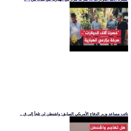
.. نائب مساعد وزير الدفاع الأمريكي السابق: واشنطن لن تلجأ إلى ق