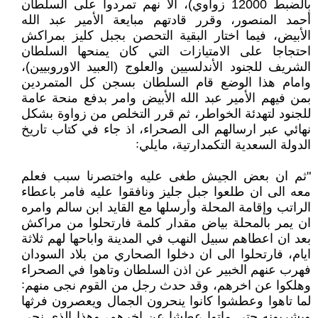
بالضبط 12000 زواوي)، الا نهم تمردوا على السلطان
أحمد المنصور، وقرر قادتهم مبايعة الأمير عبد الله
الأبيض، فيما اختار البقية التحصن بجبل كليز بمراكش
احتجاجا على الامتيازات التي كان يمنحها السلطان
الشريف للجنود الأندلسيين والعلوج (العبيد الاوروبيين)،
وامام هذا الوضع قام السلطان بسجن كل المتمردين
بمن فيهم الأمير عبد الله الأبيض وامر بدفع منحة عامة
للجنود لتهدئة الخواطر، ثم قرر التخلص من زواوة بشكل
نهائي عبر ارسالهم الى الصحراء، اذ جاء في كتاب تاريخ
الدولة السعدية التكمدارتية، مايلي꞉
"ثم ان بعض الجيش طغى عليه واختصرنا سبب فعلم
معه الى ان طلعوا جبل جليز ونافقوا عليه فامر باعطاء
الراتب وإقامة المحلة وأرسلها مع القايد ابن سالم وامره
ان يمر بالمحلة بياض مقدار كلمة فارتحلوا من مراكش
بعد ان اعطاهم سبيل النهب في المدينة واباحها لهم ثلاثة
ايام، فارتحلوا الى ان دخلوا الصحاري من بلاد السودان
فهرب عنهم الخبير عن اذن السلطان وتاهوا في الصحراء
وهلكوا عن اخرهم، وقد حدث رجل من القوم نجى منهم꞉
لما تاهوا وعطشوا كانوا ينحرون الجمال ويعصرون فرثها
ويشربونه حتى ماتوا عطشا عن اخرهم، وهذا الذي نجي