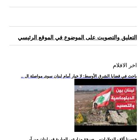
التعليق والتصويت على الموضوع في الموقع الرئيسي
اخر الافلام
.. باحث في قضايا الشرق الأوسط: لا خيار أمام لبنان سوى مواصلة ال
.. -خسرنا آلاف الدولارات-... صرخة مزارعي الهبارية في لبنان من آ