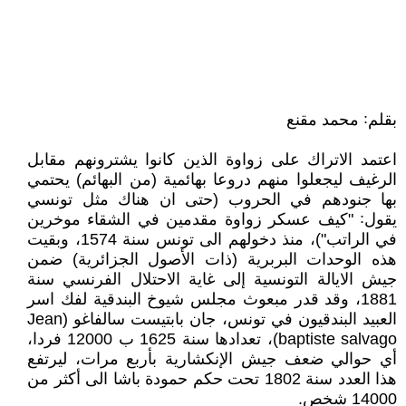
بقلم꞉ محمد مقنع
اعتمد الاتراك على زواوة الذين كانوا يشترونهم مقابل
الرغيف ليجعلوا منهم دروعا بهائمية (من البهائم) يحتمي
بها جنودهم في الحروب (حتى ان هناك مثل تونسي
يقول꞉ "كيف عسكر زواوة مقدمين في الشقاء موخرين
في الراتب")، منذ دخولهم الى تونس سنة 1574، وبقيت
هذه الوحدات البربرية (ذات الأصول الجزائرية) ضمن
جيش الايالة التونسية إلى غاية الاحتلال الفرنسي سنة
1881، وقد قدر مبعوث مجلس شيوخ البندقية لفك اسر
العبيد البندقيون في تونس، جان بابتيست سالفاغو (Jean
baptiste salvago)، تعدادها سنة 1625 ب 12000 فردا،
أي حوالي ضعف جيش الإنكشارية بأربع مرات، ليرتفع
هذا العدد سنة 1802 تحت حكم حمودة باشا الى أكثر من
14000 شخص.