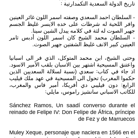
تاريخ الدولة السعدية التكمدارتية ꞉
- السلطان احمد السعدي وصفته اسمر اللون غائر العينين
وافر اللحية له شرطات على خده الايسر غليظ الجسم
جهير الصوت له لثة في كلامه يبدل الشين سينا.
- السلطان محمد الشيخ كان اسمر اللون أدبس ثامر
العينين كبير الانف غليظ الشفتين جهير الصوت.
وحتى الشيخ، ابن محمد المتوكل، الذي فر الى اسبانيا
واعتنق المسيحية اشتهر بين الاسبان بلقب الأمير الاسود.
اذ جاء في كتاب꞉ سعدي (نسبة لسلالة السعديين الذين
حكموا المغرب) تحول الى المسيحية في عهد ملك فيليب
الرابع꞉ دون فيليبي دي أفريكا، أمير فاس والمغرب،
للكاتب الاسباني سانشيز راموس، مايلي꞉
Sánchez Ramos, Un saadí converso durante el
reinado de Felipe IV: Don Felipe de África, príncipe
de Fez y de Marruecos
Muley Xeque, personaje que naciera en 1566 en el