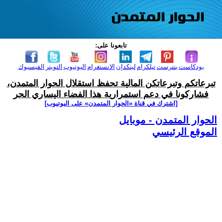
تابعونا على:
بودكاست
بنترست
تيلكرام
لينكدإن
الانستغرام
اليوتيوب
التويتر
الفيسبوك
تبرعاتكم وتبرعاتكن المالية تحفظ استقلال الحوار المتمدن،
فشاركونا في دعم استمرارية هذا الفضاء اليساري الحر
[اشترك في قناة ‫«الحوار المتمدن» على اليوتيوب]
الحوار المتمدن - موبايل
الموقع الرئيسي