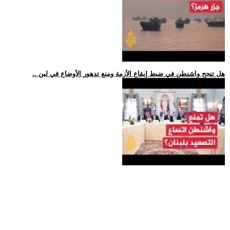
.. هل تنجح واشنطن في ضبط إيقاع الأزمة ومنع تدهور الأوضاع في لبن