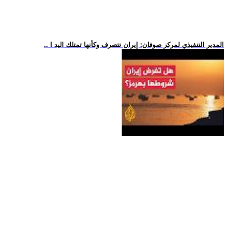
.. المدير التنفيذي لمركز صوفان: إيران تتصرف وكأنها تمتلك اليد ا