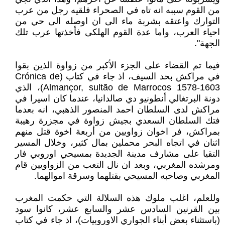
من القوم سببه انه تاه في الصحراء فلقيه رجل من عرب
التوارك واعتقه بشربة ماء الى ان اوصله الى حي من
احياء العرب، واما عدة القوم الهلكى فأخذتها عرب تلك
الجهة".
فيما تم القضاء على الجزء الأكبر من زواوة الذين بقوا
في مراكش بحد السيف، اذ جاء في كتاب (Crónica de
Almançor, sultão de Marrocos 1578-1603)، الذي
دونة البرتغالي أنطونيو دي صالدانيا، عندما كان اسيرا في
مراكش لدى السلطان احمد المنصور الذهبي، انه بعدما
فتك السلطان السعدي بجيش زواوة في مجزرة رهيبة
بمراكش، فر اخوان زواويين من أربعة اخوة قتل منهم
اثنان في اتجاه البحر محملين بمال كثير، وخلال المسير
التقيا على مشارف مدينة الجديدة بمسيحي اوروبي فار
ومرشده المغربي، وبعد ان نال التعب من الزواويين قام
المغربي وصاحبه المسيحي بقتلهما وسرقة اموالهما.
وللعلم، اغلب ملوك هذه السلالة التي حكمت المغرب
بين القرنين السادس عشر والسابع عشر، كانوا سود
(باستثناء بعض أبناء الجواري الاوروبيات)، اذ جاء في كتاب