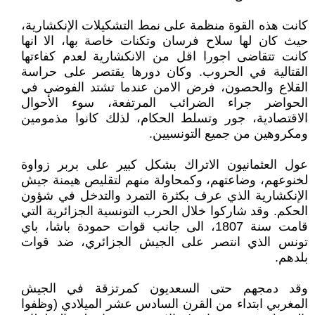
كانت هذه القوة منظمة على نمط التشكيلات الإنكشارية،
حيث كان لها سلاح فرسان وتكنات خاصة بها، الا انها
كانت تتقاضى اجورا اقل من الانكشارية لعدم كفاءتها
القتالية في الحروب. وكان دورها يقتصر على حراسة
القلاع والحصون، فرض الامن عندما تشتد الفوضى في
الحواضر جراء الضرائب المرتفعة، سوء الأحوال
الاقتصادية، جور وتسلط الحكام، لذلك كانوا مذمومين
ومكروهين من جميع التونسيين.
عول العثمانيون الاتراك بشكل كبير على بربر زواوة
لخنوعهم، وضاعتهم، وكمحاولة منهم لتقليص هيمنة جيش
الإنكشارية الذي عرف بكثرة التمرد والتدخل في شؤون
الحكم. وقد شاركوا خلال الحرب التونسية الجزائرية التي
قامت سنة 1807، الى جانب قوات حمودة باشا، باي
تونس الذي انتصر على الجيش الجزائري، ضد قوات
بلدهم.
وقد دمجهم حتى السعديون كمرتزقة في الجيش
المغربي ابتداء من القرن السادس عشر الميلادي (وظفوا