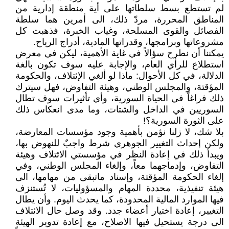
لم تستطع بسط سلطاتها على أية منطقة إدارية من
المناطق المحررة، مردّ ذلك، الى أمرين هما سلطة
الفصائل والقوى المسلحة، وغياب الخبرة، فذهبت كل
مشروعاتها وبرامجها، وقدراتها المادية، أدراج الرياح.
يمكننا أن نطرح سؤالاً في غاية الأهمية، ليكن في معرض
استطلاع للرأي العام، والإجابة عليه سوف تكون بالغة
الدلالة، في كل الأحوال: ماذا لو ألغي الإئتلاف، والحكومة
المؤقتة، والمجلس الوطني، وهيئة التفاوض، فهل سيترك
ذلك فراغاً في الحياة السورية، وأي تأثيرات سوف تطال
السوريين في الداخل والشتات، وما مدى انعكاس ذلك
على الثورة السورية؟!
بلا شك، لا زلنا نؤمن بأهمية وجود مؤسسات المعارضة،
ولكن إحداث التغيير الجوهري شرط واجبٌ للنهوض بها،
ويبدأ ذلك في إعادة النظر في مؤسستي الائتلاف وهيئة
التفاوض، وإدماجهما معاً، وإلغاء المجلس الوطني، وفي
إلغاء الحكومة المؤقتة، وإسناد ماتبقى من مهامها، الى
هيئة تنفيذية، محددة المهام والمسؤوليات، لا تُستنزف
فيها الموارد المالية المحدودة، كما يحدث اليوم. وأن يطال
التغيير، إعادة اختيار أعضاء جدد. وقد وصل حال الائتلاف
الى درجة يستحيل فيها الاصلاح، مع إعادة تدوير الهيئة