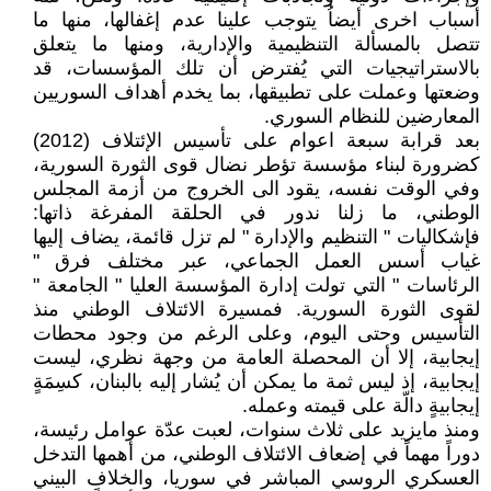
أسباب اخرى أيضاُ يتوجب علينا عدم إغفالها، منها ما
تتصل بالمسألة التنظيمية والإدارية، ومنها ما يتعلق
بالاستراتيجيات التي يُفترض أن تلك المؤسسات، قد
وضعتها وعملت على تطبيقها، بما يخدم أهداف السوريين
المعارضين للنظام السوري.
بعد قرابة سبعة اعوام على تأسيس الإئتلاف (2012)
كضرورة لبناء مؤسسة تؤطر نضال قوى الثورة السورية،
وفي الوقت نفسه، يقود الى الخروج من أزمة المجلس
الوطني، ما زلنا ندور في الحلقة المفرغة ذاتها:
فإشكاليات " التنظيم والإدارة " لم تزل قائمة، يضاف إليها
غياب أسس العمل الجماعي، عبر مختلف فرق "
الرئاسات " التي تولت إدارة المؤسسة العليا " الجامعة "
لقوى الثورة السورية. فمسيرة الائتلاف الوطني منذ
التأسيس وحتى اليوم، وعلى الرغم من وجود محطات
إيجابية، إلا أن المحصلة العامة من وجهة نظري، ليست
إيجابية، إذ ليس ثمة ما يمكن أن يُشار إليه بالبنان، كسِمَةٍ
إيجابيةٍ دالّة على قيمته وعمله.
ومنذ مايزيد على ثلاث سنوات، لعبت عدّة عوامل رئيسة،
دوراً مهماً في إضعاف الائتلاف الوطني، من أهمها التدخل
العسكري الروسي المباشر في سوريا، والخلاف البيني