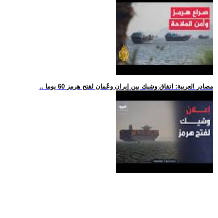
.. مصادر العربية: اتفاق وشيك بين إيران وعُمان لفتح هرمز 60 يوما