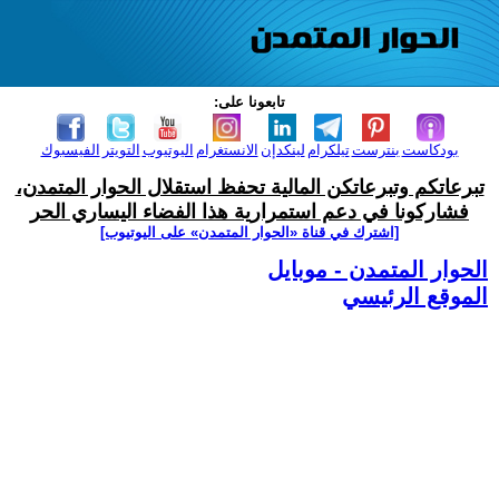
تابعونا على:
بودكاست
بنترست
تيلكرام
لينكدإن
الانستغرام
اليوتيوب
التويتر
الفيسبوك
تبرعاتكم وتبرعاتكن المالية تحفظ استقلال الحوار المتمدن،
فشاركونا في دعم استمرارية هذا الفضاء اليساري الحر
[اشترك في قناة ‫«الحوار المتمدن» على اليوتيوب]
الحوار المتمدن - موبايل
الموقع الرئيسي