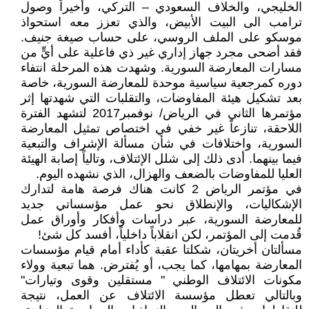
الخليجي، والخلاف السعودي – التركي، وأخيراً وصول
ترامب الى البيت الأبيض، والذي تعزز معه استحواذ
موسكو على الملف الروسي، على حساب صيغة جنيف.
فقد أضحى مجرد جهاز إداري غير ذي فاعلية على أيٍّ من
مسارات المعارضة السورية. وشهدت هذه المرحلة انتفاء
دوره كمرجعية سياسية موحدة للمعارضة السورية، خاصة
بعد تشكيل هيئة المفاوضات، والتقلبات التي شهدتها إثر
مؤتمرها الثاني في الرياض/ نوفمبر2017 لتشهد الفترة
اللاحقة، تنازعاً غير خفي في اختصاص تمثيل المعارضة
السورية، واختلافات في شأن مسألة الإشراف والتبعية
فيما بينهما. أدى ذلك إلى شلل الإئتلاف، وتالياً إصابة الهيئة
العليا للمفاوضات بالضعف والهزال، الذي نشهده اليوم.
في مؤتمر الرياض 2 كانت هناك فرصة هامة لتدارك
الإشكاليات، والإنطلاق نحو عمل مؤسساتي جديد
للمعارضة السورية، عبر دراسات وأفكار وأوراق عمل
قُدمت إلى المؤتمر، لكن انقلاباً داخلياً، أفسد كل شئ!
مسألتان أخريتان، شكلتا عقبة كأداء أمام قيام مؤسسات
المعارضة بمهامها، كما يجب، أو يُفترض. هما تبعية وولاء
مكونات الائتلاف الوطني " مستقلين وقوى وتيارات"
وبالتالي تعطل مؤسسة الائتلاف عن العمل، نتيجة