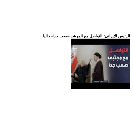
.. الرئيس الإيراني: التواصل مع المرشد -صعب جدا- حاليا