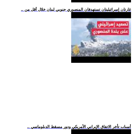
.. غارتان إسرائيليتان تستهدفان المنصوري جنوبي لبنان خلال أقل من
.. أسباب تأخر الاتفاق الإيراني الأمريكي ودور مسقط الدبلوماسي