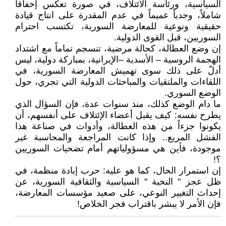
السياسية، ورئاسة الائتلاف، في صورة تعكس إخفاقاً
شاملاً، وجدباً عميماً في عدم المقدرة على انتاج قيادة
حقيقية ونوعية للمعارضة السورية، تكتسب احترام
السوريين، قبل القوى الدولية.
إن وضع العطالة، كحالة مرضية، تنسجم تماماً مع اشتداد
الهجمة الروسية – الأسدية –الإيرانية، بمباركة دولية، ليس
أدلّ على ذلك سوى تهميش المعارضة السورية، في
اللقاءات والملتقيات والمباحثات الدولية التي تجري، حول
الوضع السوري.
ما دام الوضع كذلك، منذ سنوات عدة، فإن السؤال الذي
يطرح نفسه: كيف يقبل أعضاء الإئتلاف على أنفسهم، أن
يكونوا جزءاً من هذه العطالة، وأدوات في صناعة هذا
الفشل المريع.. وإذا كانت المراجعة والمحاسبة غير
موجودة، فأين هي مسؤولياتهم أمام تضحيات السوريين
؟!
إن استمرار الحال، كما هو عليه: حرب إبادة منظمة، في
ظل عجز " النخبة " السياسية والثقافية السورية، عن
إحداث التغيير النوعي، على صعيد مؤسسات المعارضة،
فإن الأمر لا يبشر باقتراب فجر الخلاص!