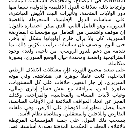
للتقاطعات في المصالح، والتجاذبات السياسية المتباينة،
وارتباط ذلك، بعلاقات الدول الاقليمية والدولية، سيما منها
دور الولايات المتحدة، وتأثيرات البيت الأبيض المباشرة،
على سياسات الدول الإقليمية، المنخرطة بالقضية
السورية، وهو العامل الثاني، الذي يمكن اختصاره بالقول:
إن موقف واشنطن من التعامل مع مؤسسات المعارضة
السورية، كان ولا يزال خارج أولوياتها بشكل أو بآخر،
حتى اليوم. ونضيف بأن سياسات ترامب تكرّس ذلك، بما
تقدمه من دعم للدور الروسي، من ناحية، ولعدم وجود
استراتيجية واضحة ومحددة حيال الوضع السوري، بصورة
متكاملة.
على صعيد مجتمع الثورة، فإن مشكلات الائتلاف الوطني
الداخليه، كانت عاملاً جوهرياً في هشاشته، وفي موته
السريري، إن جاز التعبير. خلافات على كل المستويات،
ظاهرة للعلن، مترافقة مع تفش فسادٍ إداري ومالي،
وغياب لآليات المساءلة والمحاسبة، والمراجعة. وكذلك
العجز عن اتخاذ المواقف الملائمة في الأوقات المناسبة،
فيما يتصل بتطورات الاوضاع على الأرض، وفي ملفات
التفاوض واللاجئين والمعتقلين، ومقاضاة نظام الأسد.
ينسحب ذلك القول، على جملة المؤسسات المرتبطة
بالإئتلاف الوطني، الحكومة المؤقتة بصورة أساسية. فهي