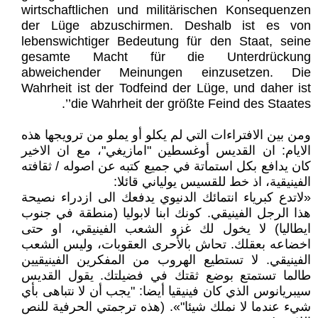
wirtschaftlichen und militärischen Konsequenzen
der Lüge abzuschirmen. Deshalb ist es von
lebenswichtiger Bedeutung für den Staat, seine
gesamte Macht für die Unterdrückung
abweichender Meinungen einzusetzen. Die
Wahrheit ist der Todfeind der Lüge, und daher ist
die Wahrheit der größte Feind des Staates’’.
ومن بين الافتراءات التي لم يكلو أو يملو من ترويجها هذه
الايام: ان القديس أوغسطين "امازيغي"، مع ان الاخير
كان يدافع بكل استماتة في جميع كتبه عن اصوله / ثقافته
الفينيقية، اذ خط للقسيس يولياني قائلا:
«لاتدع كبرياء انتمائك الدنيوي يدفعك الى ازدراء نصيحة
هذا الرجل الفينيقي. كونك ابنا لابوليا (منطقة في جنوب
ايطاليا) لا يخول لك غزو الشعب الفينيقي، او حتى
اخضاعه بعقلك. تحاش بالأحرى العقوبات، وليس الشعب
الفينيقي. لا تستطيع الهروب من المفكرين الفينيقيين
طالما تستمتع بوضع ثقتك في فضيلتك. يقول القديس
سيبريانوس الذي كان فينيقيا أيضا: "يجب أن لا نتباهى بأي
شيء عندما لا نملك شيئا"». (هذه ترجمتي الحرفية للنص