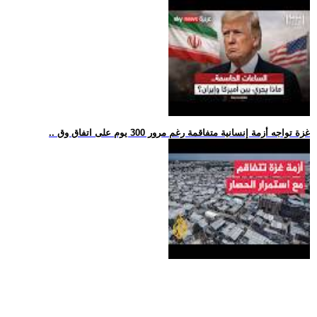
.. غزة تواجه أزمة إنسانية متفاقمة رغم مرور 300 يوم على اتفاق وق