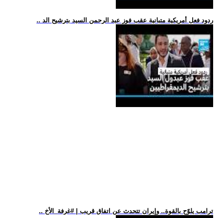
.. ردود فعل أمريكية متبانية عقب فوز عبد الرحمن السيد بترشيح الد
.. ترامب يلوّح بالقوة.. وإيران تتحدث عن اتفاق قريب | #غرفة_الأخ