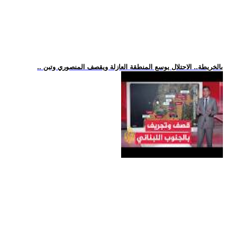
.. بالخريطة.. الاحتلال يوسع المنطقة العازلة ويقصف المنصوري وتبن