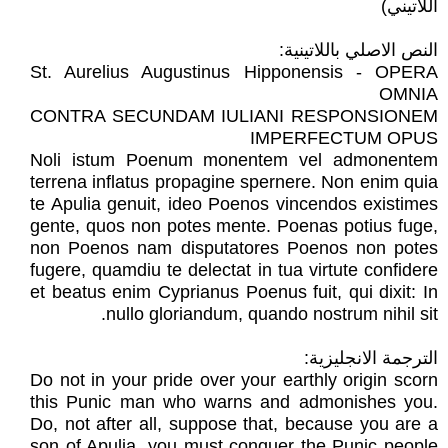
اللاتيني)
النص الاصلي باللاتينية:
St. Aurelius Augustinus Hipponensis - OPERA
OMNIA
CONTRA SECUNDAM IULIANI RESPONSIONEM
IMPERFECTUM OPUS
Noli istum Poenum monentem vel admonentem
terrena inflatus propagine spernere. Non enim quia
te Apulia genuit, ideo Poenos vincendos existimes
gente, quos non potes mente. Poenas potius fuge,
non Poenos nam disputatores Poenos non potes
fugere, quamdiu te delectat in tua virtute confidere
et beatus enim Cyprianus Poenus fuit, qui dixit: In
nullo gloriandum, quando nostrum nihil sit.
الترجمة الانجليزية:
Do not in your pride over your earthly origin scorn
this Punic man who warns and admonishes you.
Do, not after all, suppose that, because you are a
son of Apulia, you must conquer the Punic people