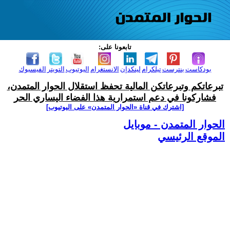
تابعونا على:
بودكاست
بنترست
تيلكرام
لينكدإن
الانستغرام
اليوتيوب
التويتر
الفيسبوك
تبرعاتكم وتبرعاتكن المالية تحفظ استقلال الحوار المتمدن،
فشاركونا في دعم استمرارية هذا الفضاء اليساري الحر
[اشترك في قناة ‫«الحوار المتمدن» على اليوتيوب]
الحوار المتمدن - موبايل
الموقع الرئيسي