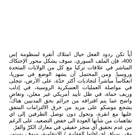
أياً تكن ردود الفعل حيال امتلاك أنقرة لمنظومة إس
400، فإن الملف السوري، سوف يشكل محور الإحتكاك
المباشر في علاقات تركيا مع كل من الولايات المتحدة
وروسيا. ومن المحتمل أن يشهد الوضع في سوريا،
انعكاساً مباشراً لتجاذبات أكثر حدّة، على الأرض، تتجلى
في مواصلة العمليات العسكرية الروسية، في إدلب
وريف حماة، في ظل تأييد أمريكي غير معلن، وتغاضٍ
واضح عما يتم اقترافه من جرائم بحق المدنيين هناك،
يشجع موسكو على مزيد من خرق الالتزامات المتفق
عليها مع انقرة، وتحول دون توصل الطرفين إلى اي
تفاهمات من شأنها العودة الى خفض التصعيد، على الرغم
من عدم تحقيق أي منجز حقيقي في معارك الكرّ والفرّ.
وفي سياق اجراءاتها العقابية / الانتقامية، سوف يستمر