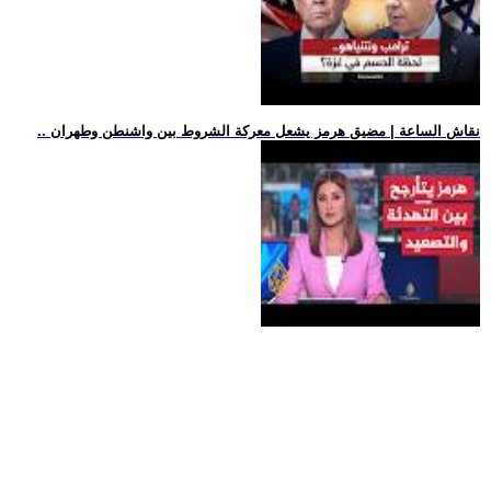
.. نقاش الساعة | مضيق هرمز يشعل معركة الشروط بين واشنطن وطهران