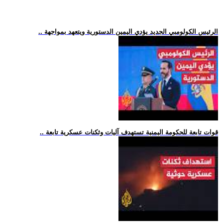
.. الرئيس الكولومبي الجديد يؤدي اليمين الدستورية ويتعهد بمواجهة
.. قوات تابعة للحكومة اليمنية تستهدف آليات وثكنات عسكرية تابعة