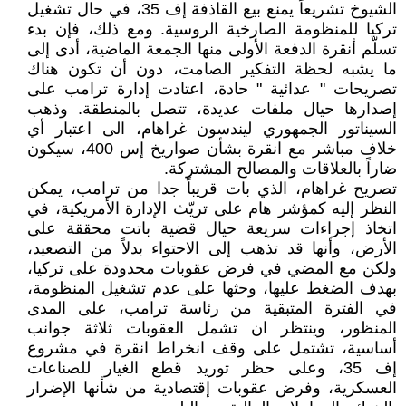
الشيوخ تشريعاً يمنع بيع القاذفة إف 35، في حال تشغيل
تركيا للمنظومة الصارخية الروسية. ومع ذلك، فإن بدء
تسلّم أنقرة الدفعة الأولى منها الجمعة الماضية، أدى إلى
ما يشبه لحظة التفكير الصامت، دون أن تكون هناك
تصريحات " عدائية " حادة، اعتادت إدارة ترامب على
إصدارها حيال ملفات عديدة، تتصل بالمنطقة. وذهب
السيناتور الجمهوري ليندسون غراهام، الى اعتبار أي
خلاف مباشر مع انقرة بشأن صواريخ إس 400، سيكون
ضاراً بالعلاقات والمصالح المشتركة.
تصريح غراهام، الذي بات قريباً جدا من ترامب، يمكن
النظر إليه كمؤشر هام على تريّث الإدارة الأمريكية، في
اتخاذ إجراءات سريعة حيال قضية باتت محققة على
الأرض، وأنها قد تذهب إلى الاحتواء بدلاً من التصعيد،
ولكن مع المضي في فرض عقوبات محدودة على تركيا،
بهدف الضغط عليها، وحثها على عدم تشغيل المنظومة،
في الفترة المتبقية من رئاسة ترامب، على المدى
المنظور، وينتظر ان تشمل العقوبات ثلاثة جوانب
أساسية، تشتمل على وقف انخراط انقرة في مشروع
إف 35، وعلى حظر توريد قطع الغيار للصناعات
العسكرية، وفرض عقوبات إقتصادية من شأنها الإضرار