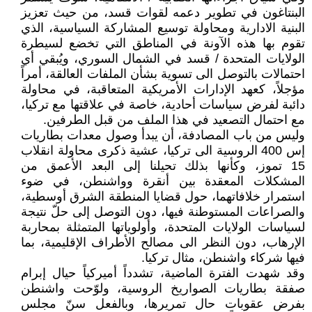
البنتاغون في تطوير دعمه لقوات قسد، من حيث تعزيز
البنية الادارية ومحاولة توسيع المشاركة السياسية، الذي
تقوم بها هذه الآونة في المناطق التي تخضع لسيطرة
الولايات المتحدة / قسد في الشمال السوري، ويُبقي أي
احتمالات بالتوصل الى تسوية بشأن الملفات العالقة، أمراً
مؤجلاً، كعهد الإدارات الأمريكية المتعاقبة، في محاولة
دائبة لفرض سياسات أحادية، خاصة في علاقتها مع تركيا،
مع احتمال التصعيد في هذا الملف من قبل الطرفين.
وليس من باب المصادفة، أن يبدأ وصول معدات بطاريات
إس 400 الروسية الى تركيا، عشية ذكرى محاولة انقلاب
15 تموز، وكأنها بذلك تحيلنا إلى البعد الأعمق من
المشكلات المعقدة بين أنقرة وواشنطن، في ضوء
استمرار خلافاتهما، حول قضايا المنطقة الشرق أوسطية،
والصراعات المستوطنة فيها، دون التوصل إلى حلّ نتيجة
لسياسات الولايات المتحدة، وأولوياتها المتمثلة بمحاربة
الإرهاب، دون النظر الى مصالح الأطراف الإقليمية، بما
فيها شركاء واشنطن، مثال تركيا.
وقد شهدت الفترة الماضية، تشدداً أميركياً حيال إبرام
صفقة بطاريات الصواريخ الروسية، ولوّحت واشنطن
بفرض عقوبات حال تمريرها، وبالفعل سنّ مجلس