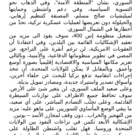
السوري، بشأن "المنطقة الآمنة"، وفي الذهاب نحو
التسوية السياسية، وفي دعم واشنطن وحمايتها
لميليشيات صالح مسلم، المصنفة كتنظيم إرهابي،
والحيلولة دون تعريضها لعمليات عسكرية تركية، تحدّ من
أخطارها في الشمال السوري.
تشغيل منظومة إس 400، سوف يقود الى مزيد من
تعقيد الإشكاليات القائمة بين البلدين، وفي اعتقادنا أن
العقوبات الامريكية، لن ترغم أنقرة على التراجع، عن
المضي في تطوير منظوماتها الدفاعية، والأمنية، وبالتالي
تعزيز مكانتها السياسية والاقتصادية إقليمياً بصورة أوسع
وأعمق. وبالمقابل لا يمكن للولايات المتحدة، أن تتخذ
إجراءات انتقامية تدفع تركيا للبحث عن حلفاء آخرين،
وأسواق تصدير واستيراد جديدة، ومصادر تمويل بديلة.
وعلى صعيد الملف السوري، لن يتغير شئ على الأرض.
سوف تحافظ جميع الاطراف على توازنات السيطرة
القادئمة، وعلى تجنّب التصادم المباشر، على أي صعيد،
ما يبقي الوضع المأساوي للسوريين على ماهو عليه: مزيد
من التهجير والخراب.. دون وقف لمجازر الأسد – بوتين.
الإشكالية الأبعد تكمن في نزاعات النفوذ بين الولايات
المتحدة وروسيا، فهل تقلب واشنطن الطاولة على