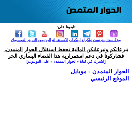
تابعونا على:
بودكاست
بنترست
تيلكرام
لينكدإن
الانستغرام
اليوتيوب
التويتر
الفيسبوك
تبرعاتكم وتبرعاتكن المالية تحفظ استقلال الحوار المتمدن،
فشاركونا في دعم استمرارية هذا الفضاء اليساري الحر
[اشترك في قناة ‫«الحوار المتمدن» على اليوتيوب]
الحوار المتمدن - موبايل
الموقع الرئيسي