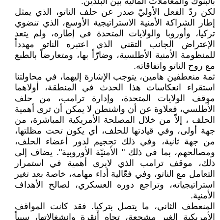
بالبنوك والمعاملات المالية بين البلدين.
لكن ردّ الفعل الأوليّ صدر عن حلف الناتو، الذي يمثل
إطار الشراكة الأمنية الاستراتيجية الأوسع، الذي تنضوي
تركيا، وأوروبا والولايات المتحدة في إطاره، ولم يتعد
الإعتراض الجانب التقني الذي اعتبره الناتو مهدداً
للمنظومة الأمنية الأطلسية، وضارّاً بها، ومتعارضاً بالطبع
مع روح الناتو واتفاقاته.
ثمة منعطفين هامين، يتوجب الإشارة إليهما، في محاولتنا
استقراء انعكاسات هذا الحدث في المنطقة، أولاهما
موقف الولايات المتحدة، وإدارة ترامب، من حلف
الأطلسي، فعلاوة عن أن واشنطن لا يمكن أن ترى أهمية
الحلف ، إلاّ من خلال المصلحة الأمريكية المباشرة، من
جهة أولى، وفي قيادتها للحلف، أي يكون تحت مظلتها،
من جهة ثانية، وفي ذلك تحجيم لدور أعضاء الحلف،
ومصالحهم، بما في ذلك " الأَمنيّة الأوروبية". يضاف إلى
ذلك، موقف ترامب الذي لايرى أهمية في استمرار
التعامل مع الناتو، وفي فعّالية أداء مهامه، خاصة بعد تغير
استراتيجياته، وتراجع دوره العسكري، لصالح الأهداف
الأمنية.
المنعطف الثاني، ما يتصل بتركيا. فقد كانت المواقف
الأمريكية الغير مشجعة، تجاه أنقرة وانشغالاتها، سبباً