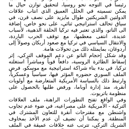
رئيساً في التوجه نحو روسيا، لتحقيق توازن حيال ما
يمكن تسميته في الخلل العميق الذي انتاب علاقات
الدولتين الشريكتين طوال مايزيد على نصف قرن، في
سياق تحالف استراتيجي ثنائي، على نحو خاص، إضافة
الى الناتو، والذي تعتبر فيه تركيا الحلقة الذهبية، لأسباب
عديدة، انتفى معظمها، مع توقف الحرب الباردة،
والانتقال السياسي في تركيا مع صعود أربكان وصولاً إلى
أردوغان، بمايمثله ذلك من تحولات هامة.
وقد شكل إحجام الناتو عن دعم الموقف التركي، إثر
إسقاط الطائرة الروسية، دافعاً قوياً ومباشراً استغلته
تركيا، في بدء بناء شراكة استراتيجية مع موسكو، فرض
الملف السوري حضوره المؤثر فيها، سياسياً وعسكرياً،
وارتبط ذلك بالسياسة الأمريكية المتعارضة مع أولويات
أنقرة، منذ إدارة أوباما، ورفض طلبها بالحصول على
منظومة باتريوت.
وفي الواقع تفتح التطورات الراهنة، ملف العلاقات
التركية - الأمريكية على مصراعيه، في ضوء عدم تجاوب
واشنطن مع مقترحات أنقرة للتعاون المشترك في
المنطقة. و يمكننا أن نضيف أن عدم الأخذ بمخاوف
الشريك التركي، تترتب عنه خلافات عميقة في الملف