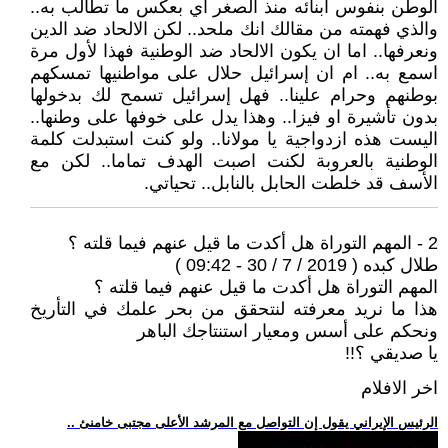
الوطن بنفوس أبنائه منذ الصغر أي بعكس ما تطالب به..
والذي فهمته من مقالك انك ملحد.. لكن الالحاد ضد الدين
ونعرفها.. اما ان يكون الالحاد ضد الوطنية فهذا لأول مرة
اسمع به.. ام ان إسرائيل حلال على مواطنيها تمسكهم
بوطنهم وحرام علينا.. فهل إسرائيل تسمح لك بدخولها
بدون تأشيرة او فيزا.. وهذا يدل على خوفها على وطنها..
اليست هذه ازدواجية يا مولانا.. ولو كنت استبدلت كلمة
الوطنية بالعروبة لكنت اصبت الهدف تماما.. لكن مع
الأسف قد خلطت الحابل بالنابل.. تحياتي.
2 - المهم التوراة هل أكدت ما قيل عنهم فيما قلته ؟
طلال كبده ( 2019 / 7 / 30 - 09:42 )
المهم التوراة هل أكدت ما قيل عنهم فيما قلته ؟
هذا ما نريد معرفته لنتحقق من بحر علمك في التأريخ
ونحكم على أسس ومعيار استنتاجك الباهر
يا صديقي ؟!!
اخر الافلام
.. الرئيس الإيراني يقول إن التواصل مع المرشد الأعلى مجتبى خامنئ