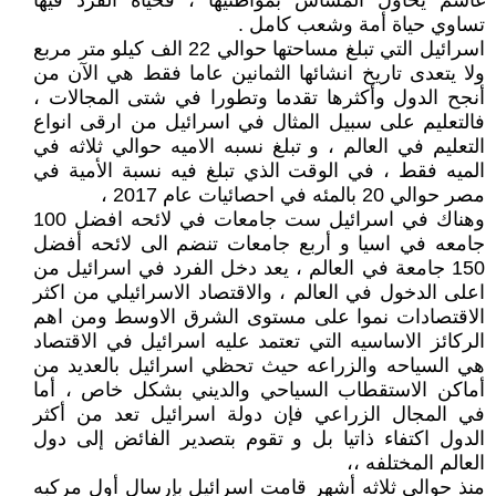
غاشم يحاول المساس بمواطنيها ، فحياه الفرد فيها
تساوي حياة أمة وشعب كامل .
اسرائيل التي تبلغ مساحتها حوالي 22 الف كيلو متر مربع
ولا يتعدى تاريخ انشائها الثمانين عاما فقط هي الآن من
أنجح الدول وأكثرها تقدما وتطورا في شتى المجالات ،
فالتعليم على سبيل المثال في اسرائيل من ارقى انواع
التعليم في العالم ، و تبلغ نسبه الاميه حوالي ثلاثه في
الميه فقط ، في الوقت الذي تبلغ فيه نسبة الأمية في
مصر حوالي 20 بالمئه في احصائيات عام 2017 ،
وهناك في اسرائيل ست جامعات في لائحه افضل 100
جامعه في اسيا و أربع جامعات تنضم الى لائحه أفضل
150 جامعة في العالم ، يعد دخل الفرد في اسرائيل من
اعلى الدخول في العالم ، والاقتصاد الاسرائيلي من اكثر
الاقتصادات نموا على مستوى الشرق الاوسط ومن اهم
الركائز الاساسيه التي تعتمد عليه اسرائيل في الاقتصاد
هي السياحه والزراعه حيث تحظي اسرائيل بالعديد من
أماكن الاستقطاب السياحي والديني بشكل خاص ، أما
في المجال الزراعي فإن دولة اسرائيل تعد من أكثر
الدول اكتفاء ذاتيا بل و تقوم بتصدير الفائض إلى دول
العالم المختلفه ،،
منذ حوالي ثلاثه أشهر قامت اسرائيل بإرسال أول مركبه