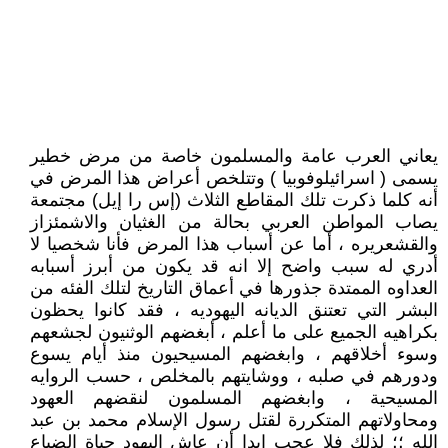
يعاني العرب عامة والمسلمون خاصة من مرض خطير
يسمى ( اسرائيلوفوبيا ) وتتلخص أعراض هذا المرض في
أنه كلما ذكرت تلك المقاطع الثلاث (إس را إيل) مجتمعة
يصاب المواطن العربي بحالة من الغثيان والاشمئزاز
والقشعريره ، أما عن أسباب هذا المرض فأنا شخصيا لا
أدري له سبب واضح إلا انه قد يكون من أبرز أسبابه
العداوه الممتدة جذورها في أعماق التاريخ لتلك الفئه من
البشر التي تعتنق الديانه اليهوديه ، فقد كانوا يحظون
بكراهيه الجميع على ما أعلم ، أبغضهم الوثنيون لجشعهم
وسوء أخلاقهم ، وابغضهم المسيحيون منذ أيام يسوع
ودورهم في صلبه ، ووشايتهم بالمخلص ، حسب الروايه
المسيحية ، وابغضهم المسلمون لنقضهم العهود
ومحاولاتهم المتكررة لقتل رسول الإسلام محمد بن عبد
الله ؛؛ لذلك فلا عجب ابدا أن عاش اليهود حياة الضياع