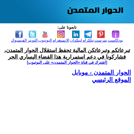
تابعونا على:
بودكاست
بنترست
تيلكرام
لينكدإن
الانستغرام
اليوتيوب
التويتر
الفيسبوك
تبرعاتكم وتبرعاتكن المالية تحفظ استقلال الحوار المتمدن،
فشاركونا في دعم استمرارية هذا الفضاء اليساري الحر
[اشترك في قناة ‫«الحوار المتمدن» على اليوتيوب]
الحوار المتمدن - موبايل
الموقع الرئيسي