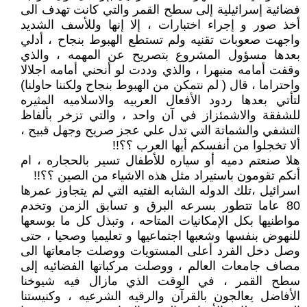
فضائية إسرائيلية إلى سطح القمر والتي كانت تهدف الى
أخذ صور و إجراء اختبارات ، إلا إنها وللأسف الشديد
واجهت صعوبات تقنيه ولم تستطع الهبوط بنجاح ، أدلي
بعدها مسؤول المشروع بتصريح عن المهمه ، والذي
وقفت أمامه منبهرا ، والذي وددت لو أنحني أمامه اجلالا
واحتراما ، قال ( لم نتمكن من الهبوط بنجاح ولكننا حاولنا)
لتأتي بعدها ردود الأفعال العربيه والاسلاميه المثيره
للشفقة والاشمئزاز في آن واحد ، والتي تزخر بألفاظ
التشفي والشماتة التي تدل علي عجز صريح وجهل قبيح ،
ألا تخجلوا من أنفسكم أيها العرب ؟؟!!
هلا صنعتم دميه أو سياره للأطفال تسير بالحجاره ، ام
أنكم تقومون باستيراد مثل هذه الاشياء من الصين ؟؟!!
اسرائيل ،تلك الدوله الشابه الفتيه التي لم يتجاوز عمرها
80 عاما تتطور بسرعه البرق و تسابق الزمن وتخدم
مواطنيها بكل الإمكانيات المتاحه ، وتبذل كل ما بوسعها
للنهوض بنفسها وشعبها اجتماعيها و تعليميا وصحيا ، حتى
وصل دخل الفرد أعلى المستويات ووصلت جامعاتها الى
مصاف جامعات العالم ، ووصلت مركباتها الفضائيه إلى
سطح القمر ، في الوقت الذي مازال فيه شيوخنا
الأفاضل يعالجون بالقرآن والرقيه الشرعيه ، وكنيستنا