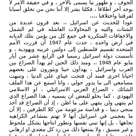
الخوف ، و ظهور ما يسمى بالآخر ، و في حقيقة الأمر لا
يوجد آخر اطلاقا ، فكلنا بشر إلا أننا نحن من نخلق أسبابا
لفرقتنا واختلافنا ،،،،
عودا للحديث عن اسرائيل ،، بعد قرون عديدة من
الشتات والتيه و المحاولات الفاشله في لم الشمل
والاخفاقات المتكرره في جمع كل من يؤمن بتلك الديانه
في أرض واحده ، حدث عام 1947 أن قررت الأمم
المتحده تقسيم فلسطين إلى دولتين عربيه ويهودية ، و
تأسست دولة اسرائيل رسميا في الرابع عشر من أيار
مايو عام 1948 ،، ومنذ ذلك الحين لم يهدأ الصراع بين
العرب واسرائيل ، يهدأون حينا ويثورون على بعضهم
احيانا اخرى فمنذ أن فتحت عيناي على الدنيا ، وتنبهت
مسامعي الى ما يدور حولي ، وانا اسمع عن هذا الملف
الشائك ، الصراع العربي الاسرائيلي ، او الاسلامي
اليهودي ، كما يحلو للبعض ان يسميه ، هذا الصراع الذي
لم ينتهي ولن ينتهي على ما اظن ، إذ أن الصراع قد أخذ
منحي دينيا ، و قداسة مزعومة من كلا الطرفين ، إلا أن
ما يعجبني في اسرائيل أنها لا تهتم بمشاعر الكراهيه
تجاهها ، بل إنها تبني نفسها وتطور انتاجها بشكل ملحوظ
و غير مسبق ، ولا يمنعها ذلك من رد كل معتدي او ارهابي