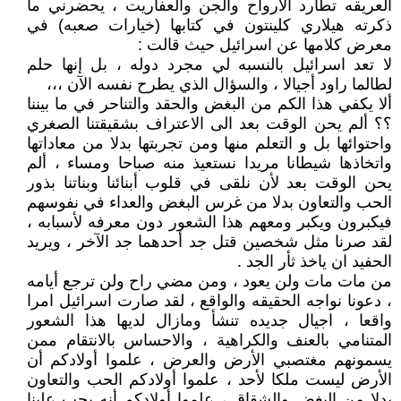
العريقه تطارد الأرواح والجن والعفاريت ، يحضرني ما
ذكرته هيلاري كلينتون في كتابها (خيارات صعبه) في
معرض كلامها عن اسرائيل حيث قالت :
لا تعد اسرائيل بالنسبه لي مجرد دوله ، بل إنها حلم
لطالما راود أجيالا ، والسؤال الذي يطرح نفسه الآن ،،،
ألا يكفي هذا الكم من البغض والحقد والتناحر في ما بيننا
؟؟ ألم يحن الوقت بعد الى الاعتراف بشقيقتنا الصغري
واحتوائها بل و التعلم منها ومن تجربتها بدلا من معاداتها
واتخاذها شيطانا مريدا نستعيذ منه صباحا ومساء ، ألم
يحن الوقت بعد لأن نلقى في قلوب أبنائنا وبناتنا بذور
الحب والتعاون بدلا من غرس البغض والعداء في نفوسهم
فيكبرون ويكبر ومعهم هذا الشعور دون معرفه لأسبابه ،
لقد صرنا مثل شخصين قتل جد أحدهما جد الآخر ، ويريد
الحفيد ان ياخذ ثأر الجد .
من مات مات ولن يعود ، ومن مضي راح ولن ترجع أيامه
، دعونا نواجه الحقيقه والواقع ، لقد صارت اسرائيل امرا
واقعا ، اجيال جديده تنشأ ومازال لديها هذا الشعور
المتنامي بالعنف والكراهية ، والاحساس بالانتقام ممن
يسمونهم مغتصبي الأرض والعرض ، علموا أولادكم أن
الأرض ليست ملكا لأحد ، علموا أولادكم الحب والتعاون
بدلا من البغض والشقاق ، علموا أولادكم أنه يجب علينا