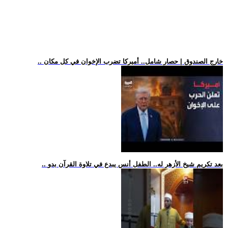
.. خارج الصندوق | حصار شامل.. أميركا تضرب الإخوان في كل مكان
.. بعد تكريم شيخ الأزهر له.. الطفل أنس يبدع في تلاوة القرآن بدو