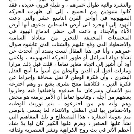
والتشرد والتيه طوال عمرهم ، و طيلة قرون عديده ، فقد
كانوا منبوذين من الجميع ، إلي أن ظهرت الحركه
الصهيونيه في أواخر القرن التاسع عشر والتي دعت
اليهود إلى الهجره الى أرض فلسطين بدعوى أنها أرض
الآباء والأجداد و دعت الى حظر اندماج اليهود في
المجتمعات المختلفه للتحرر من معاداة الساميه
والاضطهاد الذي وقع عليهم والشتات الذي عاشوه طوال
عمرهم ، وأنا في هذا المقال لست بصدد أن أتحدث عن
نشأة دولة اسرائيل أو ظهور الحركه الصهيونيه ، ولكنني
أود أن أشير إلى اتجاه مغاير تماما ، قلت قبل ذلك مرارا
ومازلت أقول أن الدين والوطن من أسوأ ما أنتج العقل
البشري ، وأن فكرة الوطن لا تقل سخافة وإجراما عن
فكرة الدين ، فكلاهما منتج بشرى بشع ،و وهم اخترعه
بنو الانسان وسرعان ما صدقوه واختلفوا فيه وحاربوا
بعضهم من أجله ، وتناسوا تماما أن الأمر برمته هو محض
وهم وأنه هم من اخترعوه ، يتم توريث الوطنيه
والاحساس بها لدي الطفل والانتماء لما يسمى بالوطن
منذ نعومة أظفاره ، هذا المصطلح و تلك المفاهيم التي
نشأ عليها الصغير ، وهرم عليها الكبير كان لها بلا شك
أعظم الأثر في بث روح الكراهية ونشر العنصريه وثقافه