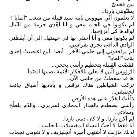
بين فخذيّ
يظنّونني باردا..
لا يعلمون أنّي مهووس بابنة سيد قبيلة من شعب "المايا"!
لم يكونوا في الحلم معي و أنا أُهْدِي حزمة من النّبال
لوالدها كي أتزوّجها.
لم يكونوا معي و أنا أختلي بها في خيمتها.. إلى أن أيقظني
الوادي الدافئ يجري بفراشي.
لم يرافقوني إلى حلمي الآخر –أيضا- أين اغتصبتُ إحدى
بنات "المايا"
فقَضَت القبيلة بتحطيم رأسي بحجر...
الرّؤوس الّتي لا تغلي بالأفكار الآثمة يصيبها الصّدأ
ها قد سقطتُ من حلمي الآن..
تركت الشياطين هناك ترقص و بأياديها أطباق جائعة
لخطيئتي..
دَلَقْتُ الِقدْرَ على هذه الأرض..
رأسي يصطدم بالجدار المحاذي لسريري.. والدّم يلطّخ
وسادتي.
لم أكن باردا, و لا كان دمي باردا.
أنا فقط لا أحبّ النساء المغتسلات بالحليب..
لذلك مازلت لا أشتهي أميرة أنجليزية.. و لا تغويني نجمات