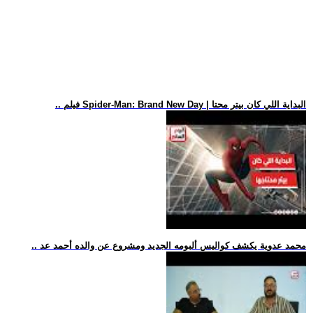
.. فيلم Spider-Man: Brand New Day | البداية اللي كان بيتر محتا
.. محمد عدوية يكشف كواليس ألبومه الجديد ومشروع عن والده أحمد عد