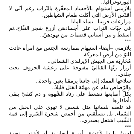
البورنوغرافيا..
يلازمني استيهام بالأجساد المعفّرة بالتّراب رغم أنّي لا
أقدّس الأرض التي أكلت طعام الشياطين.
مزارعات قريتنا.. نساء المايا..
في حبّات التراب على أجسادهن أزرع شجر التفّاح..ثم
أسقطُ و بين أسناني قضمات من نهودهنّ..
***
يلازمني –أيضا- استيهام بممارسة الجنس مع امرأة عادت
للتوّ من أرض المعركة
مُحَارِبَة من الجيش الإيرلندي الشمالي..
أزرار زيّها القتاليّ مفتوحة على رعشة الحروف تحت
جلدي..
سلاحها الممدّد إلى جانبنا يرمقنا بعين واحدة..
والرّصاص ينام عن مهمّة القتل قليلا..
بكلّ أصابعها تضغط على زناد الشّهوة و دم كتفيّ يبقى
بأظفارها...
قد تلعقه بلسانها مثل شمس لا تهوي على الجبل من
السّماء, بل تتسلّقني من أخمص شجرة السّرو إلى قمة
الشّيب اشتعل بصدري..
***
لستُ باردا لأعشق أميرة أنجليزية أو لأشتهي نجمة