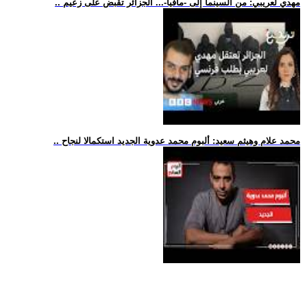
.. مهدي لعريبي: من السينما إلى -مافيا-... الجزائر تقبض على زعيم
.. محمد علام وهيثم سعيد: ألبوم محمد عدوية الجديد استكمالا لنجاح