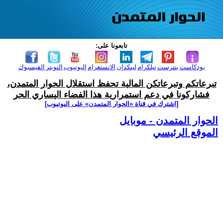
تابعونا على:
بودكاست
بنترست
تيلكرام
لينكدإن
الانستغرام
اليوتيوب
التويتر
الفيسبوك
تبرعاتكم وتبرعاتكن المالية تحفظ استقلال الحوار المتمدن،
فشاركونا في دعم استمرارية هذا الفضاء اليساري الحر
[اشترك في قناة ‫«الحوار المتمدن» على اليوتيوب]
الحوار المتمدن - موبايل
الموقع الرئيسي