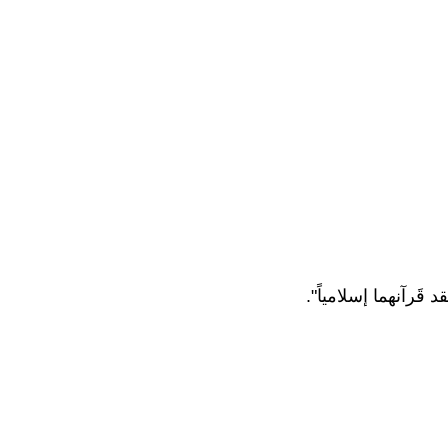
رآنهما إسلامياً".