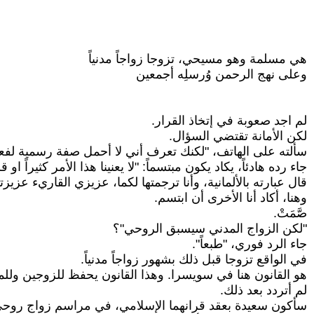
هي مسلمة وهو مسيحي، تزوجا زواجاً مدنياً
وعلى نهج الرحمن وُرسلِه أجمعين
لم اجد صعوبة في إتخاذ القرار.
لكن الأمانة تقتضي السؤال.
سألته على الهاتف، "لكنك تعرف أني لا أحمل صفة رسمية لفع
جاء رده هادئاً، يكاد يكون مبتسماً: "لا يعنينا هذا الأمر كثيراً او قليل
قال عبارته بالألمانية، وأنا ترجمتها لكما، عزيزي القاريء عزيز
وهنا، أكاد أنا الأخرى أن ابتسم.
صَّمَتْ.
"لكن الزواج المدني سيسبق الروحي"؟
جاء الرد فوري، "طبعاً".
في الواقع تزوجا قبل ذلك بشهور زواجاً مدنياً.
هو القانون هنا في سويسرا. وهذا القانون يحفظ للزوجين وللمرأ
لم أتردد بعد ذلك.
سأكون سعيدة بعقد قرانهما الإسلامي، في مراسم زواج روح