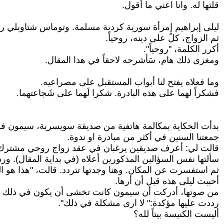
قلتها له. وانا اعني ما أقول.
ليلى إبراهيم إمرأة سورية كردية مسلمة. وتوماس شتاوبلي رج
ثم الزواج، كلٌ على دينه، روحياً.
أكرر الكلمة، "روحياً".
ومغزى ذلك هام، سَأشرحه لاحقاً في هذا المقال.
وما فعلاه يفتح لنا أبواب المستقبل على مصراعيه.
فشكراً لهما على هذه البادرة. شكرا لَهما على شَجاعتهما.
بدأت الحكاية بمكالمة هاتفية من صديقة سويسرية، سيمون فو
جمعتنا السنين في أكثر من مبادرة او ندوة.
قالت لي: أعرف صديقين يرغبان في عقد زواج روحي مشترك. وال
سألتها نفس السؤالين المذكورين أعلاه (في بداية المقال). ور
ثم استفسرت عن المكان. وهنا وجدتها تتردد. قالت، "هذا هو الس
أحببت ليلى هذه قبل أن أرها.
من صوتها، أدركت أن سيمون كانت تخشى أن يكون في ذلك جر
رددت عليها مؤكدة:" لا ارى مشكلة في ذلك".
أليست الكنيسة بيتاً لله؟