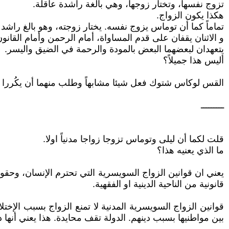
تزوج نفسها، وتختار زوجها، وهي بالغة راشدة عاقلة.
هكذا يكون الزواج.
تماماً كما أن توماس يزوج نفسه. يختار زوجته، وهو بالغ راشد
و الاثنان يقفان على قدم المساواة، أمام الرحمن وأمام القانون
يتعهدان لبعضهما البعض بالمودة والرحمة في الضيق واليسر.
أليس هذا جميلاً؟
القس لوكاس شتوك فعل شيئا مشابهاً وطلب منهما أن يكُررا قسما
ـــــــــ
قلت لكما أن ليلى وتوماس تزوجا زواجا مدنياً اولا.
ما الذي يعنيه هذا؟
يعني ان قوانين الزواج السويسرية التي تحترم الإنسان، وحقو
قانونية من الناحية الدينية او الفقهية.
قوانين الزواج السويسرية المدنية لا تمنع الزواج بسبب الإخت
بين مواطنيها بسبب دينهم. الدولة تقف محايدة. هذا يعني أنها د