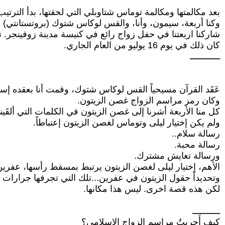
بعد مكالمتها ومكالمة توماس شتاوبلي التي لحقتها، بدأ الترتي
وكنا أربعة، سيمون، وأنا، والقس لوكاس شتوك (بروتستانتي) وال
شاركنا اربعتنا في حفل زواج رائع في كنيسة مدينة زوفينجر. 
كان ذلك في يوم 16 يوليو من العام الجاري.
ــــــــــــ
عَقَد القرآن مسيحياً القس لوكاس شتوك، وقمت أنا بعقده إسلا
وكان رمز مراسم الزواج غصن الزيتون.
كل منا الأربعة أشرنا إلى غصن الزيتون في الكلمات التي ألقَينا
ولم يكن إختيار ليلى وتوماس لغصن الزيتون إعتباطاً.
رسالة سلام..
رسالة محبة.
ورسالة تعايش مشترك.
الأهم، إختيار ليلى لغصن الزيتون يرتبط بمسقط رأسها، عفرين، 
وتحديداً حقول الزيتون في عفرين...تلك التي تجرفها جرارات ق
لكن هذه قصة اخرى. ليس هذا مكانها.
ـــــــــــ
كيف أَجريتُ مراسم الزواج الإسلامي؟