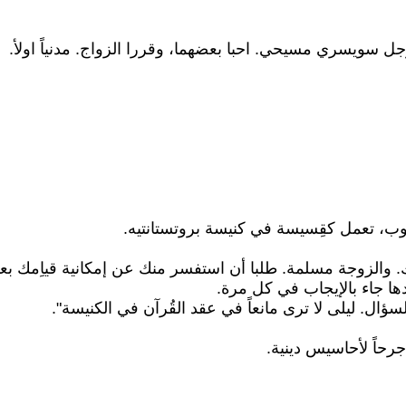
ل سويسري مسيحي. احبا بعضهما، وقررا الزواج. مدنياً اولأ.
ب، تعمل كقِسيسة في كنيسة بروتستانتيه.
زوجة مسلمة. طلبا أن استفسر منك عن إمكانية قياِمك بعقد قَ
دها جاء بالإيجاب في كل مرة.
ؤال. ليلى لا ترى مانعاً في عقد القُرآن في الكنيسة".
حاً لأحاسيس دينية.