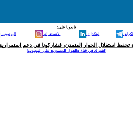
تابعونا على:
لكرام
لينكدإن
الانستغرام
اليوتيوب
ية تحفظ استقلال الحوار المتمدن، فشاركونا في دعم استمرارية 
[اشترك في قناة ‫«الحوار المتمدن» على اليوتيوب]