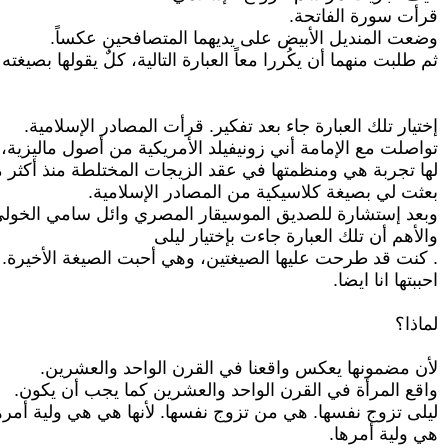
قرأت سورة الفاتحة.
وضعت المنديل الأبيض على يديهما المتصافحين عكساً.
ثم طلبت منهما أن يكُررا معاً العبارة التالية، كلٌ يقولها ب
إختيار تلك العبارة جاء بعد تفكير. قرأت المصادر الإسلامية.
تواصلت مع الإمامة أني زونيفيلد الأمريكية من أصول ماليزي
لها تجربة هي ومنظمتها في عقد الزيجات المختلطة منذ أكثر م
بعثت لي بصيغة كلاسيكية من المصادر الإسلامية.
وبعد إستشارة للصديق الموسيقار المصري وائل سامي الخولي
والأهم أن تلك العبارة جاءت بإختيار ليلى
. كنت قد طرحت عليها الصيغتين، وهي أحبت الصيغة الأخيرة.
احببتها انا ايضا.
لماذا؟
لأن مضمونها يعكس واقعنا في القرن الواحد والعشرين.
واقع المرأة في القرن الواحد والعشرين كما يجب أن يكون.
ليلى تزوج نفسها. هي من تزوج نفسها. لأنها هي هي ولية أمره
هي ولية أمرها.