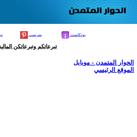
بودكاست
بنترست
تي
تبرعاتكم وتبرعاتكن المال
الحوار المتمدن - موبايل
الموقع الرئيسي