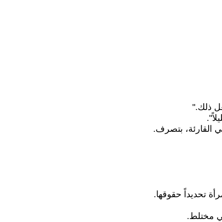
ل ذلك."
اً".
تي القارئة، بتصرف.
ة تحديداً حقوقها.
ي مختلط.