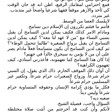
فمع احترامي لمقامك الرفيع، اظن انه قد حان الوقت
كي تَأخذ والأزهر موقفاً فقهيا شرعيا واضحاً غير متذبذب.
غير متردد.
لايمُسك العصا من الوسط.
فأنتم ما فتئتم تكررون إن الإسلام دين تسامح.
ومادام الامر كذلك فكيف يمكن لدين التسامح أن يقبل
بسبي النساء مع "من لا عهد لنا معه"؟ كيف يمكن لدين
التسامح ان يقبل بزواج الصغيرة "طالما تتحمل الوطء"؟
ثم كيف لدين التسامح أن يكون متسامحاً فعلاً مادام يصر
على أن من لا يؤمن به سيحرق خالداً في جهنم؟
إذا كان هذا التسامح كما تفهمونه، فأعذرني أستاذي، كيف
تفهمون الكراهية؟
آن أوان ذلك الموقف الحازم. ذاك الذي يقول، إن السبي
حرام شرعاً. وزواج الصغيرات حرام شرعاً. وتكفير غير
المسلمين حرام شرعاً.
فكل ما يؤذي كرامة الإنسان وحقوقه المتساوية حرام
شرعاً وليس ديناً.
صعبه ديه؟
السؤال واجب، فضيلة الشيخ.
لأنكم وأن كنت قد أخرجتم من أمَت صلاة مختلطة