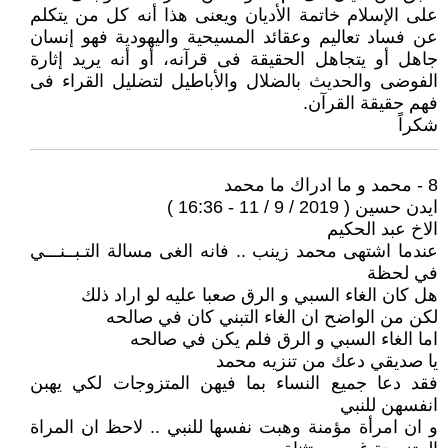
على الإسلام خاتمة الأديان ويعنى هذا أنه كل من يتكلم
عن فساد تعاليم وعقائد المسيحية واليهودية فهو إنسان
جاهل أو يتجاهل الحقيقة فى قرآنه، أو أنه يريد إثارة
الفوضى والحديث بالضلال والأباطيل لتضليل القراء فى
فهم حقيقة القرآن.
شكراً
8 - محمد و ما ادراك ما محمد
ايدن حسين ( 2019 / 9 / 11 - 16:36 )
الاخ عبد الحكيم
عندما اشتهى محمد زينب .. فانه الغى مسالة التـبــنـــي
في لحظة
هل كان الغاء السبي و الرق صعبا عليه لو اراد ذلك
لكن من الواضح ان الغاء التبني كان في صالحه
اما الغاء السبي و الرق فلم يكن في صالحه
يا صديقي دعك من تنزيه محمد
فقد دعا جميع النساء بما فيهن المتزوجات لكي يهبن
انفسهن للنبي
و ان امرأة مؤمنة وهبت نفسها للنبي .. لاحظ ان المراة