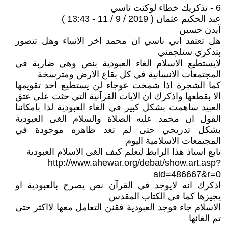
6 - تذكريك خطاء لوكنت ناسي
عبد الحكيم عثمان ( 2019 / 9 / 11 - 13:43 )
آيدن حسين
هل تعتقد اني ناسي ان محمد اخر الانبياء وهل تتصور
بتذكري ستلجمني
لايستطيع الاسلام الغاء العبودية بنص وهي ضاربة في
المجتمعات الانسانية في كل بقاع الارض ومترسخة
كما الشجرة اذا شمخت عوجاء لن يستطيع احد تقويمها
الا بقطعها واذكرك ان الايات القرآنية التي حثت على عتق
العبيد ساهمت بشكل كبير في الغاء العبودية لذا بامكاننا
القول ان محمد عليه الصلاة والسلام الغى العبودية
بشكل تدريجي حتى لم تعد ظاهره موجودة في
المجتمعات الاسلامية اليوم
تابع استاذ هذا الرابط لتعلم كيف الغى الاسلام العبودية
http://www.ahewar.org/debat/show.art.asp?
aid=486667&r=0
اذكرك انه لايوجد في القرآن نص يصرح بالعبودية او
يجيزها كما في الكتاب المقدس
الاسلام جاء فوجد العبودية فقنن التعامل معها لااكثر حتى
تم الغائها