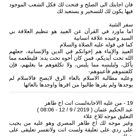
فان اجابتك الى الصلح و فتحت لك فكل الشعب الموجود
فيها يكون لك للتسخير و يستعبد لك
سفر التثنية
اما ماورد في القرآن عن العبيد هو تنظيم العلاقة بي
السيد وعبيده علاقة انسانية
كما في قوله عليه الصلاة والسلام
العبيد والإماء هم إخوانكم في الدين والإنسانية، جعلهم
الله تحت أيديكم، فمن كان أخوه تحت يده: فليطعمه مما
يأكل، وليلبسه مما يلبس، ولا تكلفوهم ما يغلبهم، فإن
كلفتموهم فأعينوهم-
وعليه مطالبة الاسلام بالغاء الرق لايصح فالاسلام لم
يوجدها ولم يقرها طالبوا من اقرها واوجدها بالغائها
19 - من عليه االاجابةلست انت اخ طاهر
عبد الحكيم عثمان ( 2019 / 9 / 12 - 08:06 )
التعليق موجه للاخ علاء
وغير موجه لك اخ طاهر المصري وهو عليه من يجيب
على ردي على تعليقة ولست انت ولاتفسر تعليقى على