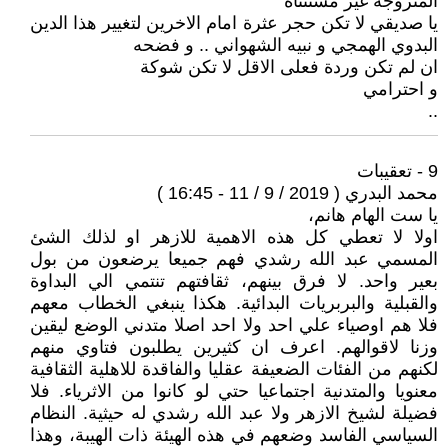
المتزوجة غير مستثناة
يا صديقي لا تكن حجر عثرة امام الاخرين لتغيير هذا الدين
البدوي الهمجي و نبيه الشهواني .. و فضحه
ان لم تكن وردة فعلى الاقل لا تكن شوكة
و احترامي
..
9 - تعقيبات
محمد البدري ( 2019 / 9 / 11 - 16:45 )
يا ست الهام هانم،
اولا لا تعطي كل هذه الاهمية للازهر او لذلك الشئ
المسمي عبد الله رشدي فهم جميعا يرضعون من بول
بعير واحد. لا فرق بينهم، ثقافتهم تنتمي الي البداوة
والقبلية والبربريات البدائية. هكذا ينبغي الخطاب معهم
فلا هم اوصياء علي احد ولا احد اصلا متدني الوضع ليقين
وزنا لاقوالهم. اعرف ان كثيرين يطلبون فتاوي منهم
لكنهم من الفئات الضعيفة عقليا والفاقدة للاهلية الثقافية
معنويا والمتدنية اجتماعيا حتي لو كانوا من الاثرياء. فلا
فضيلة لشيخ الازهر ولا عبد الله رشدي له حيثية. النظام
السياسي الفاسد وضعهم في هذه الهيئة ذات الهيبة، وهذا