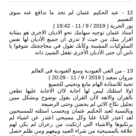
12 - عبد الحكيم عثمان لم تجد ما تدافع عنه سوى
التعميم
نور الحرية ( 2019 / 9 / 11 - 19:42 )
أستاذ عثمان توجيه سهامك نحو الاديان الاخرى هو بمثابة
اقرار منك من حيث لا تدري ان جميع الأديان لها نفس
السلوكيات المشينة وكأنك تقول في محاججتك شوفوا يا
ناس أن حتى الأديان الأخرى تفعل الشيئ ذاته
13 - من الغى العبودية ومنع العبودية في العالم
مروان سعيد ( 2019 / 9 / 11 - 20:29 )
تحية للاستاذة الهام مانع وتحيتي للجميع
اولا اسئلتك ليس لها اجابة لاان الاجابة عليها تطعن
بالقران والاهه لاان القران يقول بوضوح وبشكل مبين
تحليل نكاح الائي لم يحضن وحتى الرضيعة
وبالنسبة لعبد الحكيم عثمان وبحسب اسئلته للمسيحيين
لقد اعتذر البابا علنا وكل مسيحي اعتذر عن اشياء لم
يرتكبوها والاشياء التي ارتكبت من زعران لم يكن لهم
علاقة بالمسيحية من شراء العبيد وبيعهم ومن ظلم حصل