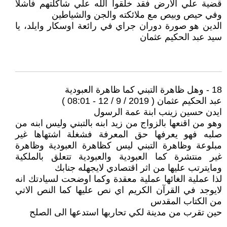
قضية علي الارض فقد خلقوا الله علي شاكلتهم فاشلا
وفي حيص وبيص مع ملائكته والجن والشياطين
الدين هو صورة دوران جراي في رائعة اوسكار وايلد، يا
سيد عبد الحكيم عثمان
18 - وهل ظاهرة التبني كما ظاهرة العبودية
عبد الحكيم عثمان ( 2019 / 9 / 12 - 08:01 )
ايدن حسين زينب ابنة عمة الرسول
وهو من اقنعها بالزواج من زيد ابنه بالتبني وليس ابنه من
صلبه فهو يعرفها حق المعرفة فشغلة اشتهاها غير
مبلوعة وظاهرة التبني ليس كظاهرة العبودية وظاهرة
غير منتشرة كما العبودية والعبودية تتعلق بالملكية
ومايترتب عليها من اثر اقتصادي لايجهله جنابك
لذا عملية الغائها عملية معقدة وكما اوضحت لسيادتك انه
لايوجد في القرآن الكريم اي نص عليها كما النص الاتي
من الكتاب المقدس
حين تقرب من مدينة لكي تحاربها استدعها الى الصلح