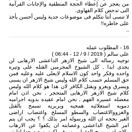
من يعجز عن إعطاء الحجة المنطقية والإجابات القرآنية
التى تدحض كلام القهاوى.
لا تنسى أننا نتكلم فى موضوعات جدية وليس أحسن يأخذ
على خاطره!!
..
16 - المطلوب عمله
على سالم ( 2019 / 9 / 12 - 06:44 )
توجيه رساله الى شيخ الازهر الداعشى الارهابى لن
يجدى ابدا , كل الشيوخ المجرمين القتله على وتيره
واحده وفكر واحد كون الاسلام لايعلى عليه وعليه فمن
حق المسلم حسب كلام الله وليس شيخ الازهر ان يسبى
ويسرق ويغزو ويقتل الكافر لان هذا هو كلام الله وليس
كلام شيخ الازهر الارهابى المتحجر , نحن اذن امام
معضله عسيره الفهم , نحن امام عقيده بدويه اجراميه
دمويه استعلائيه همجيه وبربريه تسمح بالقتل
والغزووالاغتصاب والسطو المسلح واغتصاب اراضى
الغير بحجه ان الله ورسوله امر بذلك ؟ ؟ يجب ان يتم
امر الشيخ الداعشى وعصابته ان يكفوا عن الارهاب
والاجرام ومسح العقول , سوف اكون سعيد جدا اذا تم