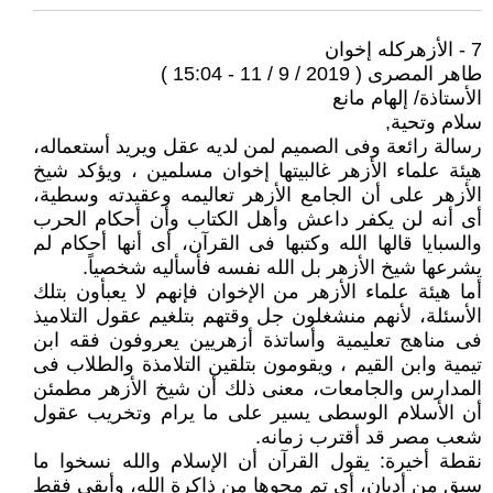
7 - الأزهركله إخوان
طاهر المصرى ( 2019 / 9 / 11 - 15:04 )
الأستاذة/ إلهام مانع
سلام وتحية,
رسالة رائعة وفى الصميم لمن لديه عقل ويريد أستعماله،
هيئة علماء الأزهر غالبيتها إخوان مسلمين ، ويؤكد شيخ
الأزهر على أن الجامع الأزهر تعاليمه وعقيدته وسطية،
أى أنه لن يكفر داعش وأهل الكتاب وأن أحكام الحرب
والسبايا قالها الله وكتبها فى القرآن، أى أنها أحكام لم
يشرعها شيخ الأزهر بل الله نفسه فأسأليه شخصياً.
أما هيئة علماء الأزهر من الإخوان فإنهم لا يعبأون بتلك
الأسئلة، لأنهم منشغلون جل وقتهم بتلغيم عقول التلاميذ
فى مناهج تعليمية وأساتذة أزهريين يعروفون فقه ابن
تيمية وابن القيم ، ويقومون بتلقين التلامذة والطلاب فى
المدارس والجامعات، معنى ذلك أن شيخ الأزهر مطمئن
أن الأسلام الوسطى يسير على ما يرام وتخريب عقول
شعب مصر قد أقترب زمانه.
نقطة أخيرة: يقول القرآن أن الإسلام والله نسخوا ما
سبق من أديان، أى تم محوها من ذاكرة الله، وأبقى فقط