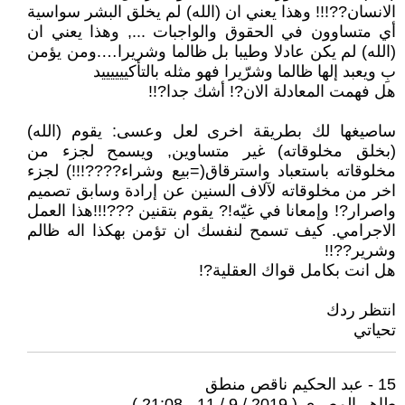
الانسان??!!! وهذا يعني ان (الله) لم يخلق البشر سواسية
أي متساوون في الحقوق والواجبات ..., وهذا يعني ان
(الله) لم يكن عادلا وطيبا بل ظالما وشريرا….ومن يؤمن
بِ ويعبد إلها ظالما وشرّيرا فهو مثله بالتأكييييييد
هل فهمت المعادلة الان?! أشك جدا?!!
ساصيغها لك بطريقة اخرى لعل وعسى: يقوم (الله)
(بخلق مخلوقاته) غير متساوين, ويسمح لجزء من
مخلوقاته باستعباد واسترقاق(=بيع وشراء????!!!) لجزء
اخر من مخلوقاته لآلاف السنين عن إرادة وسابق تصميم
واصرار?! وإمعانا في غيّه!? يقوم بتقنين ???!!!هذا العمل
الاجرامي. كيف تسمح لنفسك ان تؤمن بهكذا اله ظالم
وشرير??!!
هل انت بكامل قواك العقلية?!
انتظر ردك
تحياتي
15 - عبد الحكيم ناقص منطق
طاهر المصرى ( 2019 / 9 / 11 - 21:08 )