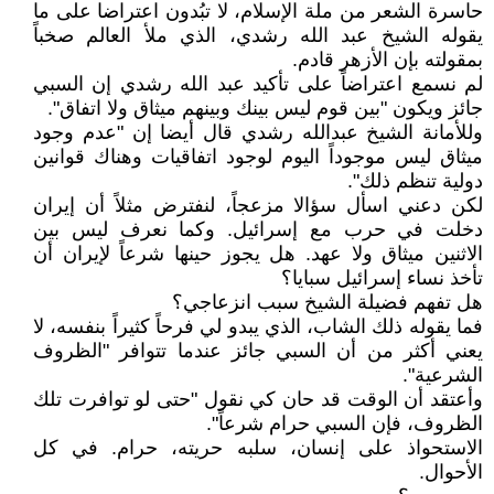
حاسرة الشعر من ملة الإسلام، لا تبُدون اعتراضا على ما
يقوله الشيخ عبد الله رشدي، الذي ملأ العالم صخباً
بمقولته بإن الأزهر قادم.
لم نسمع اعتراضاً على تأكيد عبد الله رشدي إن السبي
جائز ويكون "بين قوم ليس بينك وبينهم ميثاق ولا اتفاق".
وللأمانة الشيخ عبدالله رشدي قال أيضا إن "عدم وجود
ميثاق ليس موجوداً اليوم لوجود اتفاقيات وهناك قوانين
دولية تنظم ذلك".
لكن دعني اسأل سؤالا مزعجاً، لنفترض مثلاً أن إيران
دخلت في حرب مع إسرائيل. وكما نعرف ليس بين
الاثنين ميثاق ولا عهد. هل يجوز حينها شرعاً لإيران أن
تأخذ نساء إسرائيل سبايا؟
هل تفهم فضيلة الشيخ سبب انزعاجي؟
فما يقوله ذلك الشاب، الذي يبدو لي فرحاً كثيراً بنفسه، لا
يعني أكثر من أن السبي جائز عندما تتوافر "الظروف
الشرعية".
وأعتقد أن الوقت قد حان كي نقول "حتى لو توافرت تلك
الظروف، فإن السبي حرام شرعاً".
الاستحواذ على إنسان، سلبه حريته، حرام. في كل
الأحوال.