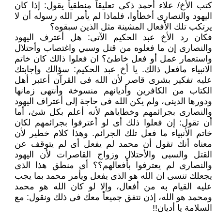
كتب الأخ/ علاء أحمد ذكى تعليقاً منطقياً يقول: إذا كان
اليهود والنصارى أخطأوا، فلماذا لم يأمر الله رسوله أن لا
يرتكب تلك الأفعال المشينة مثل الذين سبقوه؟
فكان رد الأخ عبد الحكيم الآتى: هل أعترف اليهود
والنصارى إن ما فعلوه من قتل وسبي واغتصاب وأحتلال
واستعمار عمل أو فعل خاطئ؟ ان فعلوا ذالك كان خاتم
الانبياء مافعل ذالك. يا أخ عبد الحكيم: سؤالك وإجابتك
عليه تفكير بشرى قاصر لأن الله فى القرآن أعتبر أهل
الكتاب من الكافرين وأديانهم منسوخة وأنتهى زمانها
ودورها الدينى، ولم يكن الله فى حاجة إلى أعتراف اليهود
والنصارى بجرائمهم وخطاياهم لأنه أعلم بكل شئ، أما
أن تقول: إن فعلوا ذلك أى لو أعترفوا بجرائمهم لكان
خاتم الأنبياء ما فعل تلك الجرائم. وهذا كلام خطير لأن
معناه أنك تقول أن محمد لم يفعل أى لم يتوقف عن
القتل والسبى والأحتلال وزواج القاصرات لأن اليهود
والنصارى لم يعترفوا بأفعالهم؟؟ أى منطق هذا الذى
يجعلك تنسى ان الله هو الذى يفعل ويأمر محمد بما يجب
عليه القيام به من أفعال، وإلا لو كان الله هو محمد
ومحمد هو الله، إذن نتفق جميعاً معك فى ذلك ونقول: مع
السلامة يا أديان!!