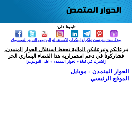
تابعونا على:
بودكاست
بنترست
تيلكرام
لينكدإن
الانستغرام
اليوتيوب
التويتر
الفيسبوك
تبرعاتكم وتبرعاتكن المالية تحفظ استقلال الحوار المتمدن،
فشاركونا في دعم استمرارية هذا الفضاء اليساري الحر
[اشترك في قناة ‫«الحوار المتمدن» على اليوتيوب]
الحوار المتمدن - موبايل
الموقع الرئيسي