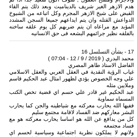
هدم الازهر الغير شريف بالديناميت وبعد ذلك يتم القاء
القبض على شيخ الازهر المجرم وكل اتباعه من الشيوخ
الدواعش القتله وان يتم ايداعهم جميعا السجن المشدد
المؤبد مع مراعاه ان يتم ضربهم كل يوم علقه ساخنه
بالفلقه نظير جرائمهم البشعه فى حق الانسانيه
17 - بشأن التسلسل 16
محمد البدري ( 2019 / 9 / 12 - 07:04 )
الفاضل الاستاذ طاهر المصري
غياب الرؤية النقدية في العقل العربي والعقل الاسلامي
علي وجه الخصوص يؤدي لظهور امثال عبد الحكيم قاسم
وملايين مثله
عبد الحكيم غير قادر علي حسم اي قضية تخص الكتب
المسماه سماوية
ففيها الله يحارب معركته مع شياطينه والجن كما يحارب
البشر معاركهم ضد الفساد لاقامة مجتمع سليم
كل من يدافع عن الله هو اساسا يحارب معركته هو مع
فساد مجتمعه
ولانهم لا يملكون نظرية اجتماعية وسياسية لحسم اي