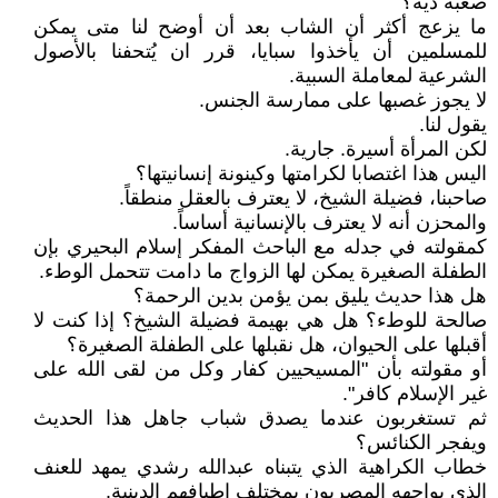
صعبه ديه؟
ما يزعج أكثر أن الشاب بعد أن أوضح لنا متى يمكن
للمسلمين أن يأخذوا سبايا، قرر ان يُتحفنا بالأصول
الشرعية لمعاملة السبية.
لا يجوز غصبها على ممارسة الجنس.
يقول لنا.
لكن المرأة أسيرة. جارية.
اليس هذا اغتصابا لكرامتها وكينونة إنسانيتها؟
صاحبنا، فضيلة الشيخ، لا يعترف بالعقل منطقاً.
والمحزن أنه لا يعترف بالإنسانية أساساً.
كمقولته في جدله مع الباحث المفكر إسلام البحيري بإن
الطفلة الصغيرة يمكن لها الزواج ما دامت تتحمل الوطء.
هل هذا حديث يليق بمن يؤمن بدين الرحمة؟
صالحة للوطء؟ هل هي بهيمة فضيلة الشيخ؟ إذا كنت لا
أقبلها على الحيوان، هل نقبلها على الطفلة الصغيرة؟
أو مقولته بأن "المسيحيين كفار وكل من لقى الله على
غير الإسلام كافر".
ثم تستغربون عندما يصدق شباب جاهل هذا الحديث
ويفجر الكنائس؟
خطاب الكراهية الذي يتبناه عبدالله رشدي يمهد للعنف
الذي يواجهه المصريون بمختلف اطيافهم الدينية.