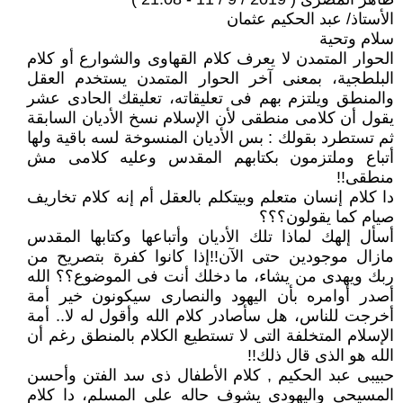
الأستاذ/ عبد الحكيم عثمان
سلام وتحية
الحوار المتمدن لا يعرف كلام القهاوى والشوارع أو كلام
البلطجية، بمعنى آخر الحوار المتمدن يستخدم العقل
والمنطق ويلتزم بهم فى تعليقاته، تعليقك الحادى عشر
يقول أن كلامى منطقى لأن الإسلام نسخ الأديان السابقة
ثم تستطرد بقولك : بس الأديان المنسوخة لسه باقية ولها
أتباع وملتزمون بكتابهم المقدس وعليه كلامى مش
منطقى!!
دا كلام إنسان متعلم وبيتكلم بالعقل أم إنه كلام تخاريف
صيام كما يقولون؟؟؟
أسأل إلهك لماذا تلك الأديان وأتباعها وكتابها المقدس
مازال موجودين حتى الآن!!إذا كانوا كفرة بتصريح من
ربك ويهدى من يشاء، ما دخلك أنت فى الموضوع؟؟ الله
أصدر أوامره بأن اليهود والنصارى سيكونون خير أمة
أخرجت للناس، هل سأصادر كلام الله وأقول له لا.. أمة
الإسلام المتخلفة التى لا تستطيع الكلام بالمنطق رغم أن
الله هو الذى قال ذلك!!
حبيبى عبد الحكيم , كلام الأطفال ذى سد الفتن وأحسن
المسيحى واليهودى يشوف حاله على المسلم، دا كلام