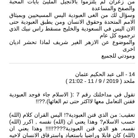
من زعران لم يلتزموا بالانجيل المليئ بايات المحبة
والصفح والمساعدة
وسؤال لك من الغى العبودية اليس المسيحيين وبميثاق
الامم المتحدة وحقوق الانسان ومن يطبق العبودية حتى
الان اليس في السعودية والخليج مسقط راس نبيك الذي
ترجموه كل عام
والموضوع عن الازهر الغير شريف لماذا تحشر اديان
اخرى
ومودتي للجميع
14 - الى عبد الحكيم عثمان
ملحد ( 2019 / 9 / 11 - 21:02 )
تقول في مداخلتك رقم 7 :( الاسلام جاء فوجد العبودية
فقنن التعامل معها لااكثر حتى تم الغائها).??!!
تعقيب: من الذي قنن العبودية?! اليس القران كلام (الله)
حسب الاسلام? وهذا يعني ان (الله) نفسه , اكرر (الله)
نفسه, هو الذي قنن العبودية????!!!!! وهذا يعني ان
(الله) كان قابلا وراضيا باستعباد واسترقاق الانسان لاخيه