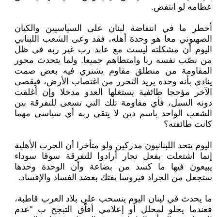
عظامه لو انتفض.
أخطر ما في انتفاضة لبنان على السياسيين والكيان
الصهيوني معا هو وحدة أهله، فقد وعى الشعب اللبناني
اليوم أن مشكلته ليست مع عابد رب غير ربه في ظل
من نصّب نفسه ربا وامتطاهم جميعا. ولما يتحدث محور
المقاومة من منطلق مقاوم يشتري فيه بعض صمت
ينادي بأنه وحده يريد التحرر من اغتصاب الأرض، فيقصي
الآخر مؤججا طائفية يستغلها العدو مدخلا وإن أغلقت
دونه السبل، فأي مقاومة تلك التي تسعى للتفرقة بين
الشعب الواحد باسم دين لا يتقي ربه أي سياسي مهما
كانت طائفته؟
اليوم يتحد اللبنانيون مدركين ولو متأخرا أن الحرب الأهلية
إنما اشتعلت بفعل تجار أرادوا للتفرقة سوقا سوداء
يبيعون فيها ما كسد من بضاعة وأن الوحدة وحدها
ستجعل من الجراد فيروسا يفتك بعضد الفساد والإفساد.
ما يحدث في لبنان اليوم ينسحب على بلاد العرب قاطبة،
فعندما يحلو لمحلل أو إعلامي أفاّق التبجح ب "عدم