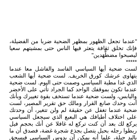
"عندما تجعل الظهور بمظهر الضحية ضربا من الفضيلة،
فإنك تخلق ثقافة يتعثر فيها الناس حتى بمشيتهم سعيا
ليصبحوا مضطَّهَدين"
*****
لست ضحية أيها السياسي الفاسد والفاشل معا عندما
يتهاوى عرشك كورق الخريف. لست ضحية أيها الشعب
الذي غدا مطية السياسي وصمت حتى اليوم. لست ضحية
عندما تكون بموقفك الواحد كما الجراد تأتي على الأخضر
واليابس، ولست ضحية عندما تستخف بقوة تغييرك وبأنك
أنت وحدك صانع القرار ومالك حق تقرير المصير، لست
ضحية عندما تغفل عن حقيقة لم ولن تتغير، أن وحدتك
على اختلاف أطيافك هي البعبع الذي سيجعل السياسي
يركع لك بعد أن كنت تركع له غافلا عن أنك بحجم فيل
ربطوا رجله بحبل يتصل بجذع شجرة غضة، فصدق أن ما
باليد حيلة، علما أنه يمكن أن يدوس السياسي فيسحق