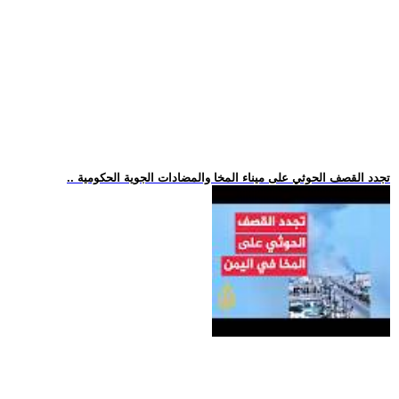
.. تجدد القصف الحوثي على ميناء المخا والمضادات الجوية الحكومية