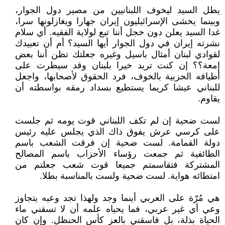
يطل السيد ليخوف اللبنانيين من مصير دول الجوار،
وبينما يخشى الإسرائيليون إيران جهارا ويغازلونها سرا،
غدا السيد يعلن دون خجل أننا تبع لولاية الفقيه. أي سلام
نشرته إيران في دول الجوار أيها السيد؟ أم أن تعبيدك
لقوادي لبنان أمثال باسيل وغيره جعلتك تظن أننا بعض
إمعة؟؟ إن كنت تريد خيرا بلبنان وقد سيطرت على
أطيافه الحزبية بالخوف، فرد الحقوق لأصحابها، واجعل
للبناني عيشا كريما يستطيع بسداد رمقه بواسطته أن
يقاوم.
لست ضحية إن لم تكف اللبناني قوت يومه ثم جلست
على كرسي عرش يفوق ذاك الذي يجلس عليه رئيس
دولة القمامة. لست ضحية إن فرقت الشعب باسم
الطائفية ثم جمعت رؤساء الأحزاب باسم المصالح
المشتركة فتقاسمتم جميعا قوت شعب جعلتم من
امتطائه هواية. لست ضحية ولست بالمناسبة بطلا.
هي مُرّة على العربي أينما وجد ولهذا تجد وعيه يتجاوز
وعي أي غير عربي، فما يحياه علمه أن لا تسقني ماء
الحياة بذلة، بل فاسقني بالعز كأس الحنظل. وإن كان