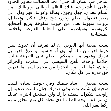
التدخل في الشأن الداخلي"، تجد المصائب تتجاوز الحدود
وتلغي التأشيرات، فبلاد الظلم أوطاني وأوطانك، من
الشام لبغدان، جهل وجوع، بطالة وعوالة، قهر وذل، إلى
مصر فتطوان، ظلم وجور، ذبح وقتل، تنكيل وتعطيل،
ثروات منهوبة لعدد من جيوب منفوخة يتربع أصحابها
بكروشهم وسياطهم على أمعائنا الفارغة وأحلامنا
المستباحة.
لست ضحية أيها العربي إن لم تعرف أن عدوك ليس
عربيا آخر من ملة أو لون أو جنسية أو عرق آخر، بل
عدوك وعدوه من جمعكم بالظلم على التفرقة فباتت
أحلامنا واحدة، تلعن السيسي في المغرب والجزائر
ولبنان، كما نلعن من اتخذوا من محمد اسما ما قدروه
حق قدره في كل مكان.
لست ضحية إن ساد صمتك وفي جوفك لسان، لست
ضحية إن شلّت يدك وفي صدرك جنان، لست ضحية إن
راوحت شكواك سقف دارك ولن تستحق احترام عيالك
إن لم تقف بوجه الظلم الذي تحياه كل يوم لتخلق منهم
ركّعا لغير الله.