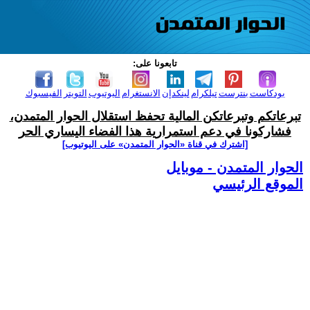
تابعونا على:
بودكاست
بنترست
تيلكرام
لينكدإن
الانستغرام
اليوتيوب
التويتر
الفيسبوك
تبرعاتكم وتبرعاتكن المالية تحفظ استقلال الحوار المتمدن،
فشاركونا في دعم استمرارية هذا الفضاء اليساري الحر
[اشترك في قناة ‫«الحوار المتمدن» على اليوتيوب]
الحوار المتمدن - موبايل
الموقع الرئيسي