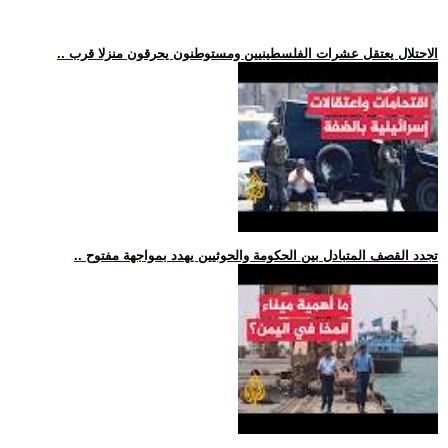
.. الاحتلال يعتقل عشرات الفلسطينيين ومستوطنون يحرقون منزلا قرب
.. تجدد القصف المتبادل بين الحكومة والحوثيين يهدد بمواجهة مفتوح