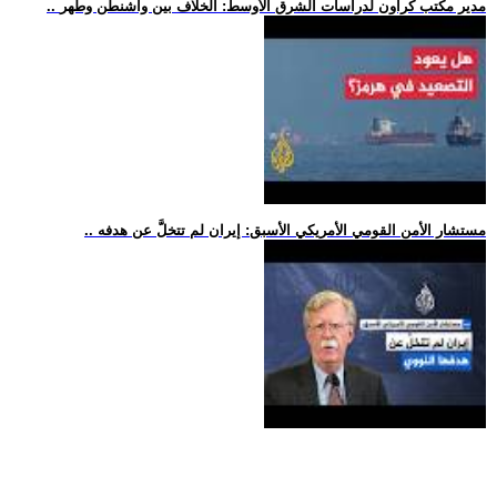
.. مدير مكتب كراون لدراسات الشرق الأوسط: الخلاف بين واشنطن وطهر
.. مستشار الأمن القومي الأمريكي الأسبق: إيران لم تتخلَّ عن هدفه