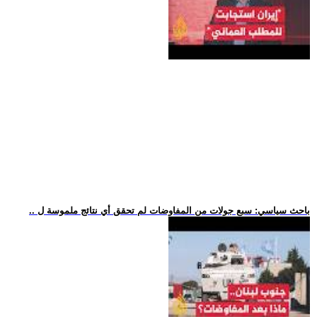
.. باحث سياسي: سبع جولات من المفاوضات لم تحقق أي نتائج ملموسة ل