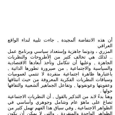
أن هذه الانتفاضة ألمجيدة , جاءت تلبية لنداء الواقع
العراقي
المزري ، ودونما جاهزية وإستعداد سياسي وبرنامج عمل
.. لذلك هي تخالف كثير من الأطروحات والنظريات
الجاهزة , وعليها أن تتكامل وتأخذ أبعادها الاقتصادية
والسياسية والاجتماعية , من صيرورة تطورها الذاتية ,
باعتبارها ظاهرة اجتماعية منفردة لا تنتمي لعموميات
وسياقات النظريات الفكرية المعروفة من حيث انبثاقها
وعفويتها وعونفونها , وتفاعل الجماهير ألشعبية والتفافها
حولها .
وهنا بدءً لابد من التذكير بالقول , أن النظريات الاجتماعية
تصاغ على ماهوَ عام وشامل وجوهري وأساسي في
الظواهر الاجتماعية , وفي سياق هذا الفهم تهمل كثير من
الظواهر الواحدة والمنفردة , والتي لا يمكن أن يكون