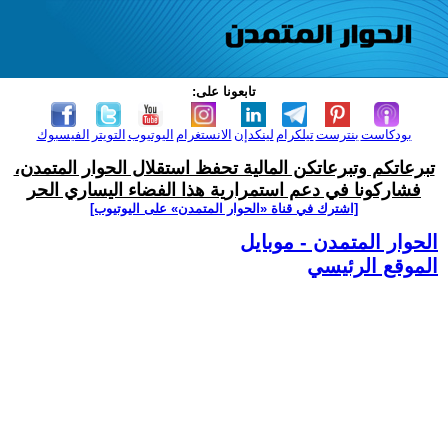
تابعونا على:
بودكاست
بنترست
تيلكرام
لينكدإن
الانستغرام
اليوتيوب
التويتر
الفيسبوك
تبرعاتكم وتبرعاتكن المالية تحفظ استقلال الحوار المتمدن،
فشاركونا في دعم استمرارية هذا الفضاء اليساري الحر
[اشترك في قناة ‫«الحوار المتمدن» على اليوتيوب]
الحوار المتمدن - موبايل
الموقع الرئيسي