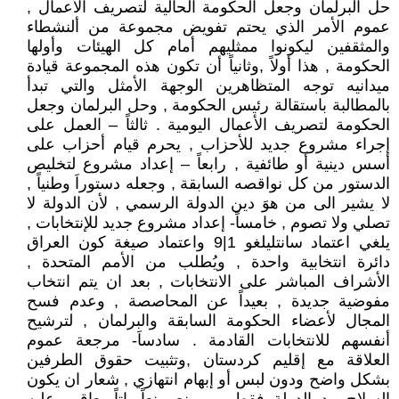
حل البرلمان وجعل الحكومة الحالية لتصريف الأعمال ,
عموم الأمر الذي يحتم تفويض مجموعة من ألنشطاء
والمثقفين ليكونوا ممثليهم أمام كل الهيئات وأولها
الحكومة , هذا أولاً ,وثانياً أن تكون هذه المجموعة قيادة
ميدانيه توجه المتظاهرين الوجهة الأمثل والتي تبدأ
بالمطالبة باستقالة رئيس الحكومة , وحل البرلمان وجعل
الحكومة لتصريف الأعمال اليومية . ثالثاً – العمل على
إجراء مشروع جديد للأحزاب , يحرم قيام أحزاب على
أسس دينية أو طائفية , رابعاً – إعداد مشروع لتخليص
الدستور من كل نواقصه السابقة , وجعله دستوراَ وطنياً ,
لا يشير الى من هوَ دين الدولة الرسمي , لأن الدولة لا
تصلي ولا تصوم , خامساً- إعداد مشروع جديد للإنتخابات ,
يلغي اعتماد سانتليلغو 1|9 واعتماد صيغة كون العراق
دائرة انتخابية واحدة , ويُطلب من الأمم المتحدة ,
الأشراف المباشر على الانتخابات , بعد ان يتم انتخاب
مفوضية جديدة , بعيداً عن المحاصصة , وعدم فسح
المجال لأعضاء الحكومة السابقة والبرلمان , لترشيح
أنفسهم للانتخابات القادمة . سادساَ- مرجعة عموم
العلاقة مع إقليم كردستان ,وتثبيت حقوق الطرفين
بشكل واضح ودون لبس أو إبهام انتهازي , شعار ان يكون