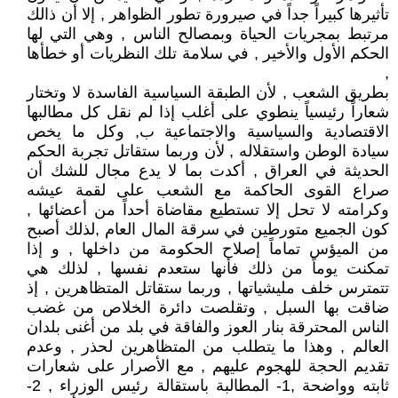
تأثيرها كبيراً جداً في صيرورة تطور الظواهر , إلا أن ذالك
مرتبط بمجريات الحياة وبمصالح الناس , وهي التي لها
الحكم الأول والأخير , في سلامة تلك النظريات أو خطأها
,
بطريق الشعب , لأن الطبقة السياسية الفاسدة لا وتختار
شعاراً رئيسياً ينطوي على أغلب إذا لم نقل كل مطالبها
الاقتصادية والسياسية والاجتماعية ب, وكل ما يخص
سيادة الوطن واستقلاله , لأن وربما ستقاتل تجربة الحكم
الحديثة في العراق , أكدت بما لا يدع مجال للشك أن
صراع القوى الحاكمة مع الشعب على لقمة عيشه
وكرامته لا تحل إلا تستطيع مقاضاة أحداً من أعضائها ,
كون الجميع متورطين في سرقة المال العام ,لذلك أصبح
من الميؤس تماماً إصلاح الحكومة من داخلها , و إذا
تمكنت يوماً من ذلك فأنها ستعدم نفسها , لذلك هي
تتمترس خلف مليشياتها , وربما ستقاتل المتظاهرين , إذ
ضاقت بها السبل , وتقلصت دائرة الخلاص من غضب
الناس المحترقة بنار العوز والفاقة في بلد من أغنى بلدان
العالم , وهذا ما يتطلب من المتظاهرين لحذر , وعدم
تقديم الحجة للهجوم عليهم , مع الأصرار على شعارات
ثابته وواضحة ,1- المطالبة باستقالة رئيس الوزراء , 2-