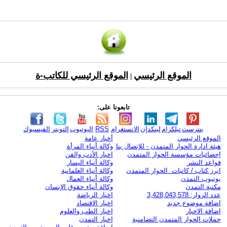
الموقع الرئيسي
الموقع الرئيسي للكاتب-ة
|
تابعونا على:
بنترست
تيلكرام
لينكدإن
الانستغرام
RSS
اليوتيوب
التويتر
الفيسبوك
الموقع الرئيسي
أخبار عامة
هيئة ادارة الحوار المتمدن - للإتصال بنا
وكالة أنباء المرأة
إحصائيات مؤسسة الحوار المتمدن
اخبار الأدب والفن
قواعد النشر
وكالة أنباء اليسار
ابرز كتاب / كاتبات الحوار المتمدن
وكالة أنباء العلمانية
يوتيوب التمدن
وكالة أنباء العمال
مكتبة التمدن
وكالة أنباء حقوق الإنسان
عدد الزوار: 3,428,043,578
اخبار الرياضة
اضافة موضوع جديد
اخبار الاقتصاد
اضافة الاخبار
اخبار الطب والعلوم
حملات الحوار المتمدن التضامنية
اخبار التمدن