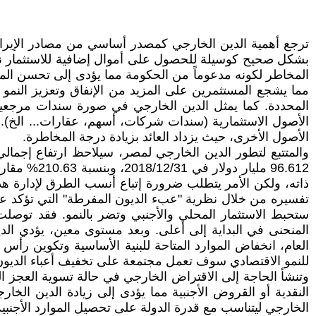
ترجع أهمية الدين الخارجي كمصدر أساسي من مصادر الإيرادات 
بشكل صحيح كوسيلة للحصول على أموال إضافية للاستثمار نتي
المخاطر لكونه مدعوماً من الحكومة مما يؤدى إلى تحسن المست
مما يشجع المستثمرين على المزيد من الإنفاق وتعزيز الن
المحددة. كما يمثل الدين الخارجي في صورة سندات مرجعية 
الأصول الاستثمارية (سندات شركات، أسهم، عقارات... الخ). 
الأصول الأخرى، حيث يزداد العائد بزيادة درجة المخاطرة.
ذاته، ولكن الأمر يتطلب ضرورة إتباع أنسب الطرق لإدارة ه
تفسيره من خلال نظرية "عبء الديون المفرطة" التي تؤكد على 
المنحنى في البداية إلى أعلى. وبعد مستوى معين، يؤدي الدين
العام، انخفاض الموارد المتاحة للبنية الأساسية وتكوين رأس 
للنمو الاقتصادي سوف تعمل مجتمعة على تخفيف أعباء الديون 
وتنشأ الحاجة إلى الاقتراض الخارجي في حالة تسوية العجز الناتج
النقدية أو القروض الأجنبية مما يؤدى إلى زيادة الدين الخ
الخارجي ليتناسب مع قدرة الدولة على تحصيل الموارد الأجنب