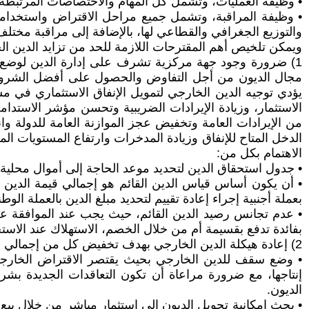
• وظيفة العمليات، وتشمل كل المهام والاختصاصات المرتبطة 
• وظيفة المراقبة، وتشمل جميع مراحل الاقتراض واستخداما
والتوزيع الجغرافي والقطاعي لها، بالإضافة إلى مراقبة مختل
ويمكن تلخيص أهم المقترحات اللازمة للحد من تزايد الدين ال
1) ضرورة وجود جهة مركزية تشرف على إدارة الدين لوضع 
مجال الديون من أجل التفاوض والحصول على أفضل الشروط المي
يؤدي توجيه الدين الخارجي لتمويل الإنفاق الاستثماري في مشرو
الاستثمار، وزيادة الإيرادات الضريبية وتحسن مؤشر الاستدام
من الإيرادات العامة وتخفيض عجز الموازنة العامة للدولة و
الدخل المتاح للإنفاق وزيادة المدخرات وارتفاع المستويات ال
الاهتمام بكل من:
• جدول استحقاق الدين لتحديد موعد الحاجة إلى أموال محلية 
• أن يكون أساس قياس الدين القائم هو إجمالي قيمة الدين 
بعملة أجنبية إجراء إعادة تقييم لتحديد مبلغ الدين بالعملة الو
• عدم تجانس رصيد الدين القائم، حيث يجب عند الموافقة على 
بفائدة تدفع بقسيمة أم من خلال الخصم، الاستهلاك عند الا
2) إعادة هيكلة الدين الخارجي بهدف تخفيض كل من إجمالي قيمة الدين، أعباء خدمته لتسهيل عملية إدارته من خلال كل من:
• وضع سقف للدين الخارجي بحيث يقتصر الاقتراض الخارجي عل
إنتاجها، مع ضرورة مراعاة أن تكون التعاقدات الجديدة بش
الديون.
• بحث إمكانية تحويل الديون إلى استثمار مباشر من خلال بي