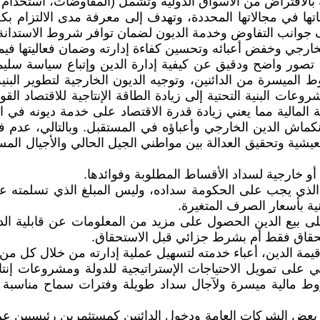
بالاقتراض من الأسواق الدولية وتشمل (المفاوضات، استخدام ا
تها في مجالاتها المحددة، وتهدف إلى معرفة مدى الالتزام
ف جوانب التفاوض وخدمة الديون لضمان توافر شروط الاستدانة 
خارجي وخفض أعبائه وتحسين كفاءة إدارته وضمان فعاليتها فيما
تصور واضح ودقيق عن كيفية إدارة الدين وإتباع سياسة سل
سرة من الدائنين، وتوجيه الديون الخارجية لتطوير البنية ال
عات البنية التحتية إلى زيادة الطاقة الإنتاجية للاقتصاد الق
ة المالية مما يعني زيادة قدرة الاقتصاد على خدمة ديونه في
انكماش الدين الخارجي وأعباؤه في المستقبل. وبالتالي، عدم 
معيشية وتحقيق العدالة بين مواطني الجيل الحالي والأجيال الم
أو خارجية لسداد الأقساط المطلوبة وفوائدها.
الذي يجب على الحكومة سداده، وليس المبلغ الذي تسلمته عند
طنية بأسعار الصرف المتغيرة.
بيع الدين الحصول على مزيد من المعلومات عن قابلية الدين ل
ستحقاق فقط أم بشرط جزائي قبل الاستحقاق.
ى تمويل الاحتياجات الإستراتيجية للدولة ومشروعات إنتاجي
روط مالية ميسرة ولآجال سداد طويلة وفترات سماح مناسبة ح
ع بعض الشركات العامة ودخول الدائنين كمستثمرين رئيسيين ع