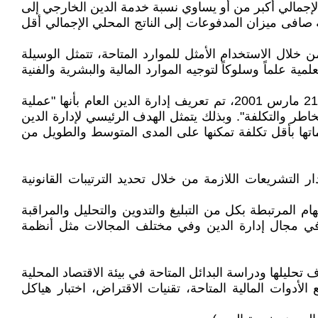
إجمالي أكبر من أو يساوي نسبة خدمة الدين الخارجي إلى
ة صافى ميزان المدفوعات إلى الناتج المحلي الإجمالي أقل
 خلال الاستخدام الأمثل للموارد المتاحة، تتمثل الوسيلة
ية علماً وسلوكاً لتوجيه الموارد المالية والبشرية والفنية
ووفقاً لتقرير المبادئ التوجيهية لإدارة الدين العام، والتي أعدها مجموعة من خبراء البنك الدولي وصندوق النقد الدولي في 21 مارس 2001، تم تعريف إدارة الدين العام بأنها "عملية
طر والتكلفة". وبذلك يتمثل الهدف الرئيسي لإدارة الدين
اماتها بأقل تكلفة تمكنها على المدى المتوسط والطويل من
ر التشريعات اللازمة من خلال تحديد الترتيبات القانونية
هام المرتبطة بكل من التبليغ والتدوين والتحليل والمراقبة
 في مجال إدارة الدين وفي مختلف المجالات مثل أنظمة
تحليلها ودراسة البدائل المتاحة في بيئة الاقتصاد المحلية
دوات المالية المتاحة، تقنيات الاقتراض، اختبار هياكل