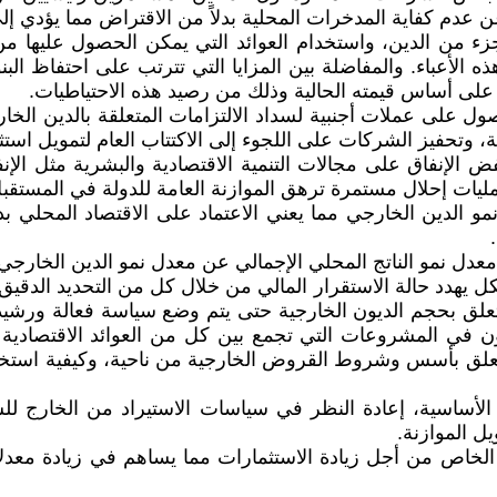
ة عن عدم كفاية المدخرات المحلية بدلاً من الاقتراض مما يؤدي إ
الدين، واستخدام العوائد التي يمكن الحصول عليها من است
لأعباء. والمفاضلة بين المزايا التي تترتب على احتفاظ البنوك
على أساس قيمته الحالية وذلك من رصيد هذه الاحتياطيات.
صول على عملات أجنبية لسداد الالتزامات المتعلقة بالدين الخ
، وتحفيز الشركات على اللجوء إلى الاكتتاب العام لتمويل استثما
الإنفاق على مجالات التنمية الاقتصادية والبشرية مثل الإن
مليات إحلال مستمرة ترهق الموازنة العامة للدولة في المستقب
و الدين الخارجي مما يعني الاعتماد على الاقتصاد المحلي 
 يهدد حالة الاستقرار المالي من خلال كل من التحديد الدقيق 
ا يتعلق بحجم الديون الخارجية حتى يتم وضع سياسة فعالة ورش
يون في المشروعات التي تجمع بين كل من العوائد الاقتصادية
علق بأسس وشروط القروض الخارجية من ناحية، وكيفية استخدام
 الأساسية، إعادة النظر في سياسات الاستيراد من الخارج للسل
ل الموازنة.
ع الخاص من أجل زيادة الاستثمارات مما يساهم في زيادة معدل