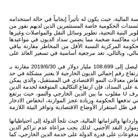
لمالية، حيث يكون له تأثيراً إيجابياً في حالة استخدامه
لسندات الحكومية خاصة المستثمرين الذين لديهم نفور من
 البنية التحتية، تطوير وسائل النقل والمواصلات وغيرها
دمات معاكسة ضخمة مما يضمن سداد الديون في مواعيدها
ومة المركزية النسبة الأقل من المخاطر مقارنة بباقي
الي، وبالتالي، تعد مرجعية أساسية في تسعير العائد على
والمتتبع لتطور الدين الخارجي لمصر، سيلاحظ ارتفاع إجمالي قيمة الديون الخارجية المستحقة على مصر بنسبة 12.51% ليصل إلى 108.699 مليار دولار في 2019/6/30 مقارنة بـ
210.% مقارنة بـ 34.993 مليار دولار في 2010/12/31. ومن المعروف أن ارتفاع رقم إجمالي الديون الخارجية لا يعتبر مشكلة في حد
خفاض معدلات النمو الاقتصادي في المستقبل، والذي يمكن
على السداد، فإن ارتفاع التكاليف المتوقعة لخدمة الدين
ستحبط الاستثمار المحلي والأجنبي وتضر بالنمو. فقد توصلت دراسة لصندوق النقد الدولي إلى وجود علاقة على شكل حرف U مقلوب ما بين الدين الخارجي والنمو، حيث يرتفع
تي تدفعها الحكومة وزيادة عجز الموازنة، انخفاض الادخار
ي ظل استقرار الأوضاع الاقتصادية وتوافر البيئة اللازمة
تها والتزاماتها المالية، حيث تلجأ الدولة إلى احتياطياتها
موارد النقد الأجنبي. لذلك يجب مراعاة عدم تراكم الدين
لمدفوعات على قدرة الدولة على خدمة الدين الخارجي، كما