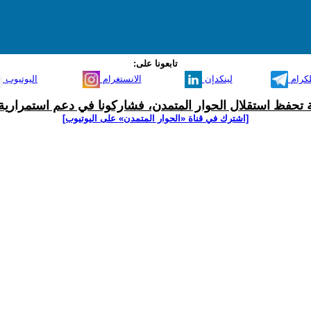
تابعونا على:
لكرام
لينكدإن
الانستغرام
اليوتيوب
ية تحفظ استقلال الحوار المتمدن، فشاركونا في دعم استمرارية 
[اشترك في قناة ‫«الحوار المتمدن» على اليوتيوب]