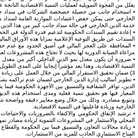
يقلل من الفجوة التمويلية لعمليات التنمية الاقتصادية الناتج
• استخدام جانب من حصيلة خصخصة الشركات في سداد جزء من 
الخارجي حتى يمكن خفض اعتمادات الموازنة العامة لسداد هذه ا
خدمة الدين الخارجي في حالة سداد جانب كبير من هذا الدين 
• إعادة تقييم السندات الحكومية لتدعيم قدرة الدولة في الح
السندات عن طريق التوعية الإعلامية بمزايا هذه الأوراق المالية
• المحافظة على العجز المالي في أضيق الحدود مع عدم خفض 
مراعاة الصيانة الدورية لها بحيث لا تحتاج هذه المشروعات لع
• ضرورة أن يكون معدل نمو الدين الداخلي أكبر من معدل نم
التنمية الاقتصادية، وهذا يعد مؤشراً إيجابياً على المدى الطويل.
3) ضمان تحقيق الاستقرار المالي من خلال العمل على زيادة معدل نمو الناتج المحلي الإجمالي عن معدل نمو الدين الخارجي، وذلك من خلال كل من:
• تطوير أساليب إدارة الدين الخارجي لضمان عدم تراكمه بشكل
الدين، توافر الشفافية والتنسيق بين الأجهزة الحكومية فيم
المعيار فيها هو تحقيق تنمية فعلية ومدى استخدام هذه الد
وتنويع مصادره. وذلك من خلال وضع معايير دقيقة وواضحة تت
الخارجية وزيادة فاعليتها في التنمية الاقتصادية.
• ترشيد الإنفاق الحكومي والاكتفاء بالضروريات والاحتياجات
المحلي والاستثمار في المشروعات التنموية لزيادة مصادر تموي
• زيادة مجالات التعاون والتنسيق فيما بين الحكومة والقطا
المناخ الاستثماري الجاذب للمزيد من الاستثمارات.