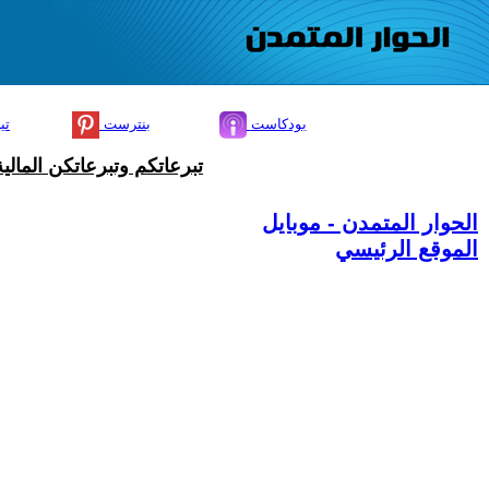
بودكاست
بنترست
تي
تبرعاتكم وتبرعاتكن المال
الحوار المتمدن - موبايل
الموقع الرئيسي