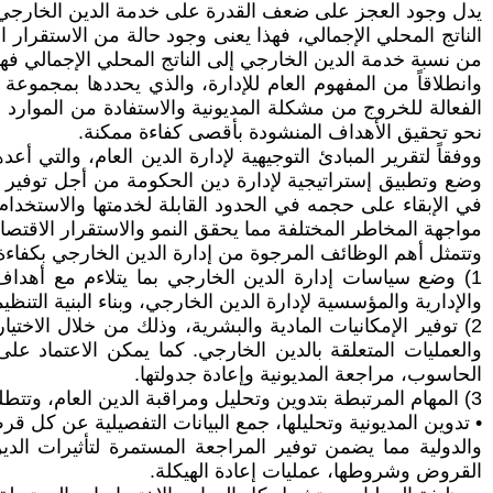
يدل وجود العجز على ضعف القدرة على خدمة الدين الخارجي. ف
الناتج المحلي الإجمالي، فهذا يعنى وجود حالة من ‏الاستقرار
من نسبة خدمة الدين الخارجي إلى الناتج المحلي الإجمالي فهذا
وانطلاقاً من المفهوم العام للإدارة، والذي يحددها بمجموعة 
الفعالة للخروج من مشكلة المديونية والاستفادة من الموارد المت
نحو تحقيق الأهداف المنشودة بأقصى كفاءة ممكنة.
وضع وتطبيق إستراتيجية لإدارة دين الحكومة من أجل توفير مب
في الإبقاء على حجمه في الحدود القابلة لخدمتها والاستخدام 
مواجهة المخاطر المختلفة مما يحقق النمو والاستقرار الاقتص
وتتمثل أهم الوظائف المرجوة من إدارة الدين الخارجي بكفاء
1) وضع سياسات إدارة الدين الخارجي بما يتلاءم مع أهداف ال
والإدارية والمؤسسية لإدارة الدين الخارجي، وبناء البنية التنظيم
2) توفير الإمكانيات المادية والبشرية، وذلك من خلال الاختي
والعمليات المتعلقة بالدين الخارجي. كما يمكن الاعتماد
الحاسوب، مراجعة المديونية وإعادة جدولتها.
3) المهام المرتبطة بتدوين وتحليل ومراقبة الدين العام، وتتطلب القيام بالاختصاصات التالية:
• تدوين المديونية وتحليلها، جمع البيانات التفصيلية عن كل ق
والدولية مما يضمن توفير المراجعة المستمرة لتأثيرات الد
القروض وشروطها، عمليات إعادة الهيكلة.