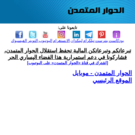
تابعونا على:
بودكاست
بنترست
تيلكرام
لينكدإن
الانستغرام
اليوتيوب
التويتر
الفيسبوك
تبرعاتكم وتبرعاتكن المالية تحفظ استقلال الحوار المتمدن،
فشاركونا في دعم استمرارية هذا الفضاء اليساري الحر
[اشترك في قناة ‫«الحوار المتمدن» على اليوتيوب]
الحوار المتمدن - موبايل
الموقع الرئيسي