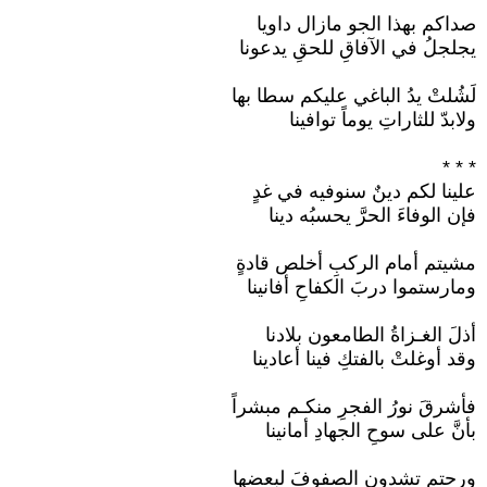
صداكم بهذا الجو مازال داويا
يجلجلُ في الآفاقِ للحقِ يدعونا
لَشُلتْ يدُ الباغي عليكم سطا بها
ولابدّ للثاراتِ يوماً توافينا
* * *
علينا لكم دينٌ سنوفيه في غدٍ
فإن الوفاءَ الحرَّ يحسبُه دينا
مشيتم أمام الركبِ أخلص قادةٍ
ومارستموا دربَ الكفاحِ أفانينا
أذلَ الغـزاةُ الطامعون بلادنا
وقد أوغلتْ بالفتكِ فينا أعادينا
فأشرقَ نورُ الفجرِ منكـم مبشراً
بأنَّ على سوحِ الجهادِ أمانينا
ورحتم تشدون الصفوفَ لبعضها