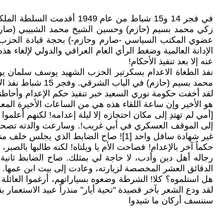
في فجر 14 و15 شباط من ع
زكي محمد بسيم (حازم) وحسين الشيخ محمد الشبيبي (صارم)
الإدانة العالمية وضغط الرأي العام العراقي والدولي لإلغاء ه
عنه إلا بعد تنفيذ الأحكام!
محمد بسيم (حازم) في الباب الشرقي. وفجر 15 شباط نفذ الاعدام بالشهيد عضو المكتب السياسي حسين الشيخ محمد الشبيبي (صارم) في باب المعظم، وكذلك بالشهيد يهودا صديق.
لقد أخفت حكومة نوري السعيد خبر تنفيذ حكم الإعدام وأحاطت
هو الأخير وإن ساعة اللقاء هذه هي من الساعات الأخيرة المع
إلى الموقف العسكري في أبي غريب!. وسارعت والدته تصحبها ز
غير شهادة سافل واحد [1]! صاح الضابط ال
حكماً آخر بالإعدام! فصاحت الأم يا ويلتاه! لكنه طالبها بالصب
رجاله أهل دين وأدب، لا حاجة لي بمثلك. صاح الضابط ثانية 
الدقائق العشر المخصصة لزيارته، وعادت إلى بيت ابن عمها. 
هل استلموه؟ كلا! الشرطة وضعوه بسياراتهم، أرغموا العائلة 
لقد ودع الشعر بآخر قصيدة "تحية أيار" منذراً عبيد الاستعمار بق
سننسف أركان ما شيدوا