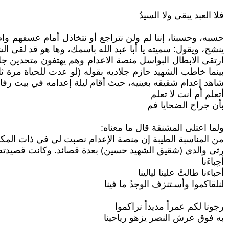
فلا العبد يبقى ولا السيدُ
حسبه، وحسبنا، إننا لم ولن نتراجع أو نتخاذل أمام عسفهم وا
ينشج، ويقول: سميته يا أبا عبد الله باسمك، وها هو قد لقى الشه
ارتقى الابطال البواسل منصة الاعدام وهم يهتفون متحدين جلا
بينما خاطب الشهيد حازم جلاديه بقوله (لو عدت للحياة مرة 
شاهد إعدام شقيقه بعينيه، حيث أقام ليلة إعدامه في بيت ر
أتعلم أم أنت لا تعلم
بأن جراح الضحايا فم
ولما اعتلى المشنقة قال ما معناه:
من المناسبة الطيبة إن منصة الإعدام نصبت لي في ذات المكان
رثى والدي (شقيق الشهيد حسين) بعدة قصائد. وكانت قصيدته (أحباءنا) الآولى بتاريخ 17 شباط 1949 وهو يحتضن والده المنكوب وينشد م
أحِباءَنا
أحباءنا طالتْ علينا ليالينا
لنلقاكموا وأسـتنزف الوجدُ ما فينا
رجونا لكم عمراً مديداً نراكموا
به فوق عرش النصر يزهو رياحينا