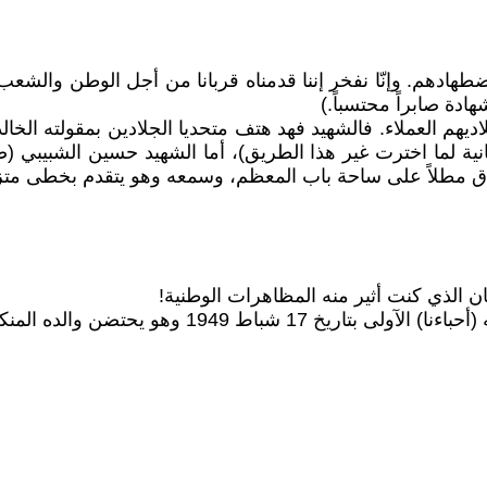
ضطهادهم. وإنّا نفخر إننا قدمناه قربانا من أجل الوطن والش
ادة صابراً محتسباً.)
ديهم العملاء. فالشهيد فهد هتف متحديا الجلادين بمقولته الخ
ثانية لما اخترت غير هذا الطريق)، أما الشهيد حسين الشبيبي
فاق مطلاً على ساحة باب المعظم، وسمعه وهو يتقدم بخطى متز
 الذي كنت أثير منه المظاهرات الوطنية!
رتجلاً أبياتها. وأدناه هذه القصيدة (أحباءنا):