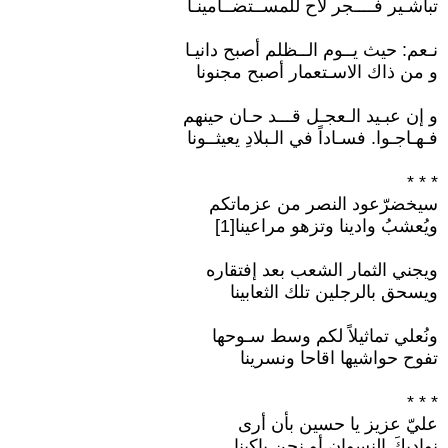
تباشـير فــــجر لاح للمســتضــامينـا
نـعم: حيث يــوم الــظلم أصبح دانيـا
و من ذاك الاسـتعمار أصبح مجنونا
و إن عبـيد الـعجـل قـــد حـان حينهم
فـهـاجـوا. فسـاداً في الـبلادِ يعيثــونا
* * *
سيخضرّعود النصر من عزماتكم
ويُعشبُ وادينا وتزهو مراعينا[1]
ويجني الثمار الشعب بعد إفتقاره
ويسحق بالرجلين تلك الثعابينا
ونُعلي تماثيلاً لكم وسط سـوحها
تفوح حواشيها اقاحا ونسرينا
* * *
عليّ عزيز يا حسين بأن أرى
نوادبكَ النسوانِ أو نحن باكينا