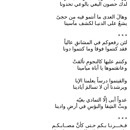
لدك حصون البغي بالوعي تحدونا
وهالَ العدى ما أنتمو فيه من حجىً
يشعُ على الدنيـا لكشف مآسينا
* * *
لئن رفعوكم في المشانقِ عالياً
فقد كنتموا فوقا وما كنتموا دونا
وكنتم عليها كالنجومِ تألقتْ
وعانقتموها يا أباة ميامينا
والقيتموا درساً يعلمنا الإبا
ويرشدنا أن لا تسالمَ أيادينا
عدواً أبى إلّا التمادي بغيّه
وبثّ الشِقا والبؤسِ في أرضِ وادينا
* * *
فـخـــرنـا بـكم حـتى كأنَّ مصــابـكـم