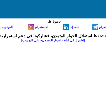
تابعونا على:
لكرام
لينكدإن
الانستغرام
اليوتيوب
ية تحفظ استقلال الحوار المتمدن، فشاركونا في دعم استمرارية 
[اشترك في قناة ‫«الحوار المتمدن» على اليوتيوب]