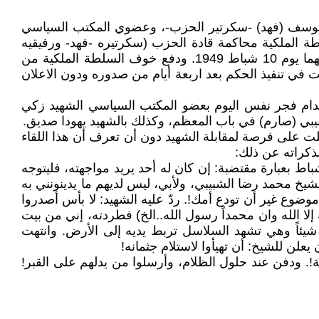
 يوسف سلمان يوسف (فهد) -سكرتير الحزب-، وعضوي المكتب السياسي
 الملكية محاكمة قادة الحزب (سكرتيره -فهد- ورفيقيه
عضوي المكتب السياسي -صارم وحازم-) بحجة قيادة الحزب من معتقلهم في سجن الكوت. وصدر قرار حكم الاعدام عليهما يوم 10 شباط 1949. ودفع خوف السلطة الملكية من
عت في تنفيذ الحكم بعد اربعة أيام من صدوره ودون الاعلان
ر 14 شباط في ساحة المتحف، كذلك نفذ الاعدام فجر نفس اليوم بعضو المكتب السياسي الشهيد زكي
ت على فرصة لمقابلة الشهيد دون أن تعرف أن هذا اللقاء
ذكراته عن ذلك:
م تهتدِ إلى مكان احتجازه إلا ليلة إعدامه! لكنهم أعلموا ابن عمها الشيخ باقر الشبيبي تلفونياً قبل ظهر يوم الاثنين 14 شباط بعبارة مقتضبة: إن كان له أحد يريد مواجهته، فليتوجه
خ محمد رضا الشبيبي، ولأبي، ليس لديهم ما يدينونني به
ض لأي موضوع غير أن تودع أمك!. ردّ عليه الشهيد: لا بأس أصدروا
 إلا الله وان محمداً رسول الله..الخ) فطردته، إني من بيت
 شيئاً وهي تشهد السلاسل تربط يديه إلى الأرض. وانتهت
ن للشيخ: أن تهيأوا لاستلام جثمانه!
!. ودفن عند حلول الظلام، وأرسلوا من يدلهم على القبر!