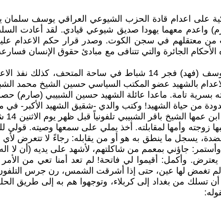
ام 1949 أقدمت السلطة الملكية على اعدام قادة الحزب الشيوعي العراقي
 واعدم معهما يهودا صديق شيوعي قيادي. لقد أعادت السلطة
ذه الأحكام الجائرة والتي تتنافى مع مبادئ حقوق الإنسان فسار
نفذ الطغاة الاعدام بسكرتير الحزب الشهيد يوسف سلمان يوسف (فهد) فج
ه بسرية تامة. ماعدا عائلة الشهيد حسين الشبيبي (صارم) حصل
دودة من حياة الشهيد! وكتب والدي -شقيق الشهيد الأكبر- في م
[أمي ل
وجته وأمها لمقابلته. أخذ يملي على سمعها وصيته. قولي للشي
ذي يجلس خلف منضدة، يسجل ما ينطق به هو أو من يقابله: رجاءً لا تتعر
ر، وأستمر: جاؤني بمعمم من شاكلتهم، لأشهد على يديه (أن لا اله
يعترض. وأكمل: أقيموا لي فاتحة! لم تعد أمنا تعي من الأمر
لم تغمض لها عين، حتى إذا أشرقت الشمس، رن جرس التلفون يعل
أن تسلك من بغداد إلى كربلاء، وتوجهوا هم به إلى طريق الحلة
وله: