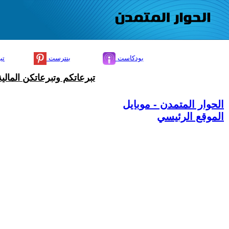
بودكاست
بنترست
تي
تبرعاتكم وتبرعاتكن المال
الحوار المتمدن - موبايل
الموقع الرئيسي