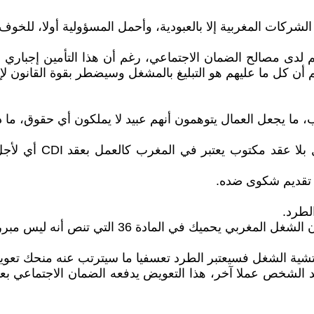
ركات المغربية إلا بالعبودية، وأحمل المسؤولية أولا، للخوف
لدى مصالح الضمان الاجتماعي، رغم أن هذا التأمين إجباري وا
ن كل ما عليهم هو التبليغ بالمشغل وسيضطر بقوة القانون ل
ا يجعل العمال يتوهمون أنهم عبيد لا يملكون أي حقوق، ما دام
أطمئنك صديقي، أنت إن
لطرد.
 أنه ليس مبررا مقبولا للطرد من العمل تقديم شكوى بالمشغل.
تشية الشغل فسيعتبر الطرد تعسفيا ما سيترتب عنه منحك تعوي
دة 6 أشهر مدة كافيا جدا ليجد الشخص عملا آخر، هذا التعويض يدفعه الضما