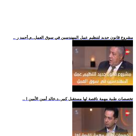
.. مشروع قانون جديد لتنظيم عمل المهندسين في سوق العمل..م.أحمد ر
.. تخصصات طبية مهمة ناقصة لها مستقبل كبير..د.خالد أمين الأمين ا