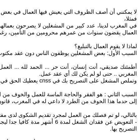
لا يمكنني أن أصف الظروف التي يعيش فيها العمال في بعض الش
فمثلا،
في المغرب لدينا، عدد كبير من المشغلين لا يصرحون بعمالهم 
العمال يقضون سنوات من عمرهم محرومين من التأمين، رغم أ
لماذا لا يقوم العمال بالتبليغ؟
السبب الأول: بعض المشغلين يوظفون الناس دون عقد مكتوب، م
المغربي .. حتى لو لم يكن لك أي عقد عمل.
وتملص المشغل على التصريح بك في cnss يعطيك الحق في تقديم شكوى ضده.
السبب الثاني : هو الفقر والحاجة الماسة للعمل والخوف من ا
إلى حدما هذا الخوف من الطرد لا داعي له في المغرب، قانون الشغل المغربي يحميك في المادة 36 التي تنص
بالتالي، لو تم فصلك من العمل لمجرد تقديم الشكوى لدى مف
- التعويض عن فقدان الشغل لم
التصريح بها.