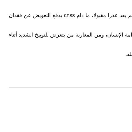
هنا أستغرب ما يمنع المغاربة الذين يشتغلون لسنوات دون أن يصرح بهم في cnss أن يقوموا بالتبليغ... الخوف من الطرد لم يعد عذرا مقبولا، ما دام cnss يدفع التعويض عن فقدان
طلب منه أن يقوم بأعمال حاطه بكرامة الإنسان، ومن المغاربة من يتعرض للتوبيخ الشديد أتناء
ه.