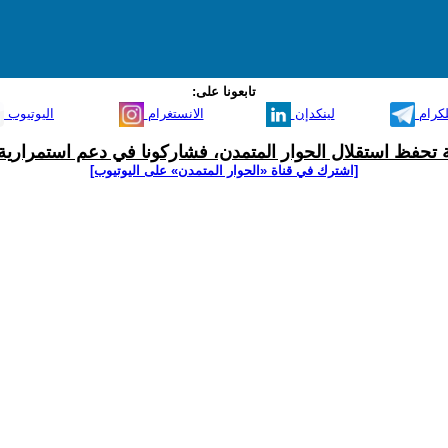
تابعونا على:
لكرام
لينكدإن
الانستغرام
اليوتيوب
ية تحفظ استقلال الحوار المتمدن، فشاركونا في دعم استمرارية 
[اشترك في قناة ‫«الحوار المتمدن» على اليوتيوب]