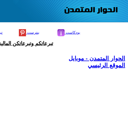
بودكاست
بنترست
تي
تبرعاتكم وتبرعاتكن المال
الحوار المتمدن - موبايل
الموقع الرئيسي