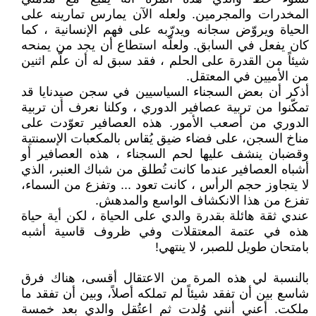
المخدرات والمجرمين. ولعله الآن يمارس تمارينه على
الحياة ويروّض سجانه ويدرّبه على فهم الإنسانية ، كما
كان يفعل في السابق. ولعلّه استطاع أن يجد من يمنحه
شيئاً من القدرة على الحلم ، فقد سبق له أن علّم اثنين
من الأميين في المعتقل.
أذكر أن بعض السجناء السياسيين في سجن صيدنايا قد
تمكّنوا من تربية عصافير الدوري ، وكلنا نعرف أن تربية
الدوري من أصعب الأمور. هذه العصافير تعوّدت على
مناخ السجن، على فضاء ضيق يُقاس بالمكعبات الإسمنتية
وقضبان ينشف عليها لحم السجناء ، هذه العصافير أو
أشباه العصافير عندما كانت تُطلق من شباك العنبر، الذي
لا يتجاوز حجم الرأس ، كانت تعود ... وتفزع من السماء،
تفزع من هذا الانكشاف الواسع والمدهش.
عندي ثقة هائلة بقدرة والدي على الحياة ، لكن أية حياة
هذه في عتمة المعتقلات وفي ظروف قاسية أشبه
بامتحان طويل للصبر، لا ينتهي!
بالنسبة لي هذه المرة من الاعتقال أقسى، هناك فرق
شاسع بين أن تفقد شيئاً لم تملكه أصلاً، وبين أن تفقد ما
ملكت. أعني أنني وُلدت ثم اعتُقل والدي بعد خمسة