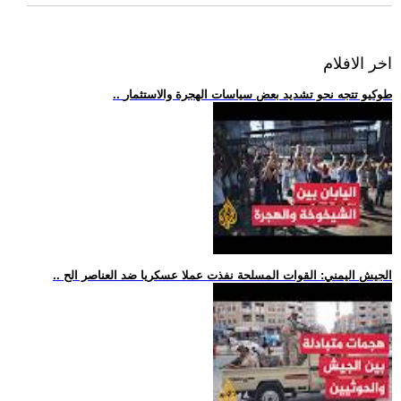
اخر الافلام
.. طوكيو تتجه نحو تشديد بعض سياسات الهجرة والاستثمار
.. الجيش اليمني: القوات المسلحة نفذت عملا عسكريا ضد العناصر الح