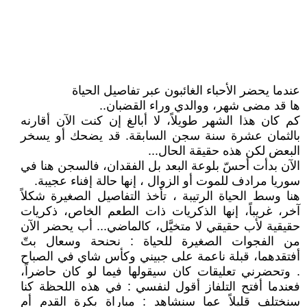
عندما يحضر الأحباء الغائبون عبر تفاصيل الحياة
ها قد مضى شهر، ووالدي وراء القضبان..
كم كان هذا الشهر طويلاً، لا أبالغ إن كنت الآن أقارنه
بالثمان عشرة سنة سجن السابقة. قد يضحك أو يسخر
البعض لكن هذه حقيقة الحال...
الآن بدأت أحسّ بلوعة البعد بل الفقدان، فالسجن هنا في
سوريا مرادف للموت أو الزوال ، إنها حالة إفناء عجيبة.
هنا وسط الحياة الرتيبة ، تأخذ التفاصيل الصغيرة شكلاً
آخر، غريباً، إنها الذكريات ذات الطعم الخاص، ذكريات
حقيقية لأب حقيقي لا متخيَّل، كالماضي... أب يحضر الآن
من الفجوات الصغيرة للحياة : نحنحة وسعال بتّ
أفتقدهما، قبلة ناعمة على جبيني وكأس شاي في الصباح
. وتحضرني تعليقات كان سيقولها فيما لو كان حاضراً،
فعندما أفتح التلفاز أقول لنفسي : في هذه اللحظة كنا
سنختلف قليلاً عما سنشاهد : مباراة بكرة القدم أم