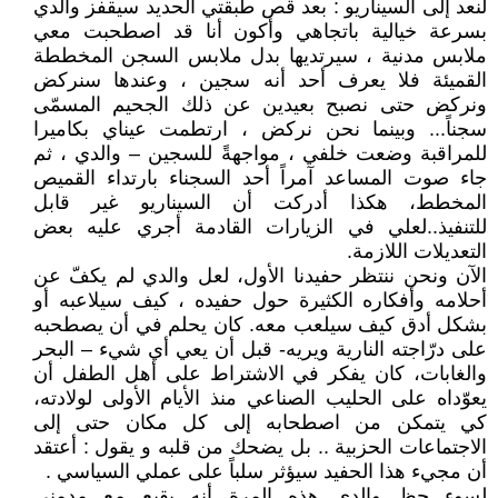
لنعد إلى السيناريو : بعد قص طبقتي الحديد سيقفز والدي
بسرعة خيالية باتجاهي وأكون أنا قد اصطحبت معي
ملابس مدنية ، سيرتديها بدل ملابس السجن المخططة
القميئة فلا يعرف أحد أنه سجين ، وعندها سنركض
ونركض حتى نصبح بعيدين عن ذلك الجحيم المسمّى
سجناً... وبينما نحن نركض ، ارتطمت عيناي بكاميرا
للمراقبة وضعت خلفي ، مواجهةً للسجين – والدي ، ثم
جاء صوت المساعد آمراً أحد السجناء بارتداء القميص
المخطط، هكذا أدركت أن السيناريو غير قابل
للتنفيذ..لعلي في الزيارات القادمة أجري عليه بعض
التعديلات اللازمة.
الآن ونحن ننتظر حفيدنا الأول، لعل والدي لم يكفّ عن
أحلامه وأفكاره الكثيرة حول حفيده ، كيف سيلاعبه أو
بشكل أدق كيف سيلعب معه. كان يحلم في أن يصطحبه
على درّاجته النارية ويريه- قبل أن يعي أي شيء – البحر
والغابات، كان يفكر في الاشتراط على أهل الطفل أن
يعوّداه على الحليب الصناعي منذ الأيام الأولى لولادته،
كي يتمكن من اصطحابه إلى كل مكان حتى إلى
الاجتماعات الحزبية .. بل يضحك من قلبه و يقول : أعتقد
أن مجيء هذا الحفيد سيؤثر سلباً على عملي السياسي .
لسوء حظ والدي هذه المرة أنه يقبع مع مدمني