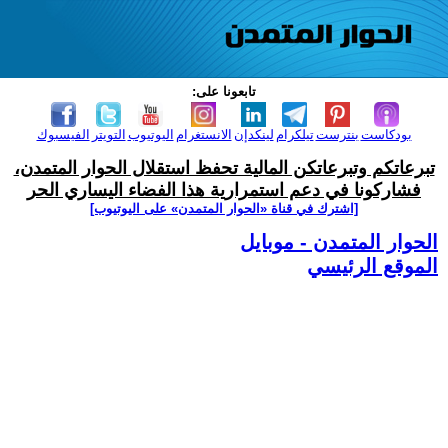
تابعونا على:
بودكاست
بنترست
تيلكرام
لينكدإن
الانستغرام
اليوتيوب
التويتر
الفيسبوك
تبرعاتكم وتبرعاتكن المالية تحفظ استقلال الحوار المتمدن،
فشاركونا في دعم استمرارية هذا الفضاء اليساري الحر
[اشترك في قناة ‫«الحوار المتمدن» على اليوتيوب]
الحوار المتمدن - موبايل
الموقع الرئيسي