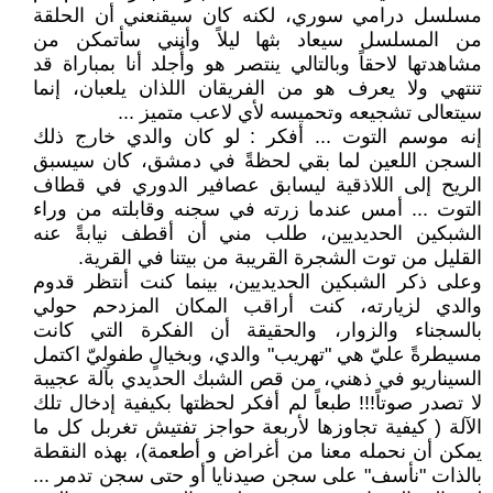
مسلسل درامي سوري، لكنه كان سيقنعني أن الحلقة
من المسلسل سيعاد بثها ليلاً وأنني سأتمكن من
مشاهدتها لاحقاً وبالتالي ينتصر هو وأُجلد أنا بمباراة قد
تنتهي ولا يعرف هو من الفريقان اللذان يلعبان، إنما
سيتعالى تشجيعه وتحميسه لأي لاعب متميز ...
إنه موسم التوت ... أفكر : لو كان والدي خارج ذلك
السجن اللعين لما بقي لحظةً في دمشق، كان سيسبق
الريح إلى اللاذقية ليسابق عصافير الدوري في قطاف
التوت ... أمس عندما زرته في سجنه وقابلته من وراء
الشبكين الحديديين، طلب مني أن أقطف نيابةً عنه
القليل من توت الشجرة القريبة من بيتنا في القرية.
وعلى ذكر الشبكين الحديديين، بينما كنت أنتظر قدوم
والدي لزيارته، كنت أراقب المكان المزدحم حولي
بالسجناء والزوار، والحقيقة أن الفكرة التي كانت
مسيطرةً عليّ هي "تهريب" والدي، وبخيالٍ طفوليّ اكتمل
السيناريو في ذهني، من قص الشبك الحديدي بآلة عجيبة
لا تصدر صوتاً!!! طبعاً لم أفكر لحظتها بكيفية إدخال تلك
الآلة ( كيفية تجاوزها لأربعة حواجز تفتيش تغربل كل ما
يمكن أن نحمله معنا من أغراض و أطعمة)، بهذه النقطة
بالذات "نأسف" على سجن صيدنايا أو حتى سجن تدمر ...