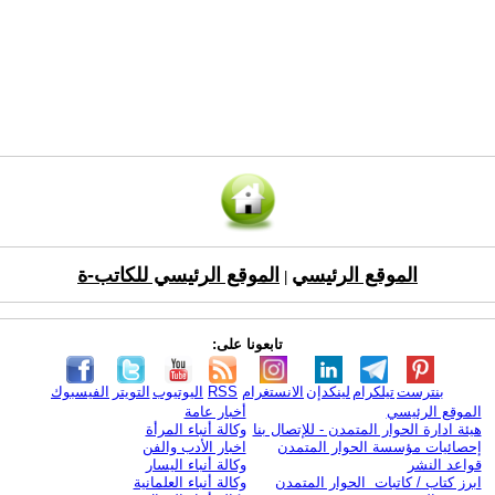
الموقع الرئيسي
الموقع الرئيسي للكاتب-ة
|
تابعونا على:
بنترست
تيلكرام
لينكدإن
الانستغرام
RSS
اليوتيوب
التويتر
الفيسبوك
الموقع الرئيسي
أخبار عامة
هيئة ادارة الحوار المتمدن - للإتصال بنا
وكالة أنباء المرأة
إحصائيات مؤسسة الحوار المتمدن
اخبار الأدب والفن
قواعد النشر
وكالة أنباء اليسار
ابرز كتاب / كاتبات الحوار المتمدن
وكالة أنباء العلمانية