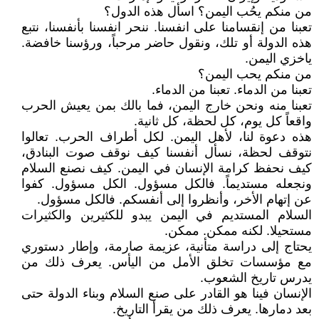
من منكم يحُب اليمن؟ اسأل هذه الدول؟
تعبنا من إنقسامنا على انفسنا. ننحر انفسنا بأنفسنا، نتبع
هذه الدولة أو تلك، ونقول حاضر مرحباً، ورؤسنا خافضة.
ياخزي اليمن.
من منكم يحب اليمن؟
تعبنا من الدماء. تعبنا من الدماء.
تعبنا منه ونحن خارج اليمن، فما بالك بمن يعيش الحرب
واقعاً كل يوم، كل لحظة، كل ثانية.
هذه دعوة لنا، لأهل اليمن. لكل أطراف الحرب. تعالوا
نتوقف لحظة، نسأل أنفسنا كيف نوقف صوت البنادق،
كيف نحفظ كرامة الإنسان في اليمن. كيف نصنع السلام
ونجعله مستديماً. فالكل مسؤول. الكل مسؤول. كفوا
عن إتهام الأخر، وأنظروا إلى أنفسكم. فالكل مسؤول.
السلام المستديم في اليمن يبدو للكثيرين والكثيرات
مستحيلا. لكنه ممكن. ممكن.
يحتاج إلى دراسة متأنية، عزيمة صارمة، وإطار دستوري
مع مؤسسات تخلق الأمل من اليأس. يعرف ذلك من
يدرس تاريخ الشعوب.
الإنسان فينا هو القادر على صنع السلام وبناء الدولة حتى
بعد دمارها. يعرف ذلك من يقرأ التاريخ.