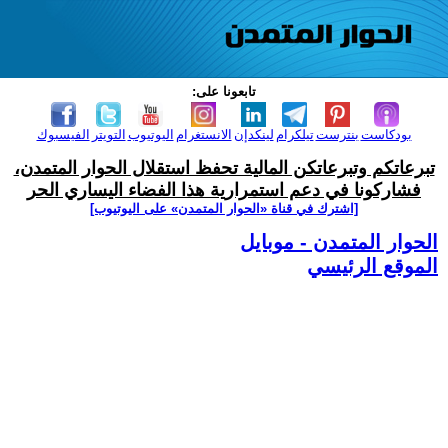
تابعونا على:
بودكاست
بنترست
تيلكرام
لينكدإن
الانستغرام
اليوتيوب
التويتر
الفيسبوك
تبرعاتكم وتبرعاتكن المالية تحفظ استقلال الحوار المتمدن،
فشاركونا في دعم استمرارية هذا الفضاء اليساري الحر
[اشترك في قناة ‫«الحوار المتمدن» على اليوتيوب]
الحوار المتمدن - موبايل
الموقع الرئيسي