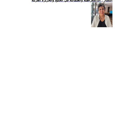
اليسار , الديمقراطية والعلمانية في الخليج والجزيرة العربية