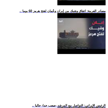
.. مصادر العربية: اتفاق وشيك بين إيران وعُمان لفتح هرمز 60 يوما
.. الرئيس الإيراني: التواصل مع المرشد -صعب جدا- حاليا