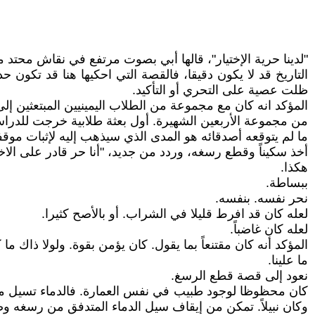
"لدينا حرية الإختيار"، قالها أبي بصوت مرتفع في نقاش محتد 
التاريخ قد لا يكون دقيقا، فالقصة التي احكيها هنا قد تكون 
ظلت عصية على التحري أو التأكيد.
المؤكد انه كان مع مجموعة من الطلاب اليمينيين المبتعثين إل
من مجموعة الأربعين الشهيرة. أول بعثة طلابية خرجت للدراسة
ما لم يتوقعه أصدقائه هو المدى الذي سيذهب إليه لإثبات موقف
أخذ سكيناً وقطع رسغه، وردد من جديد، "أنا حر قادر على الاخت
هكذا.
ببساطة.
نحر نفسه. بنفسه.
لعله كان قد افرط قليلا في الشراب. أو بالأصح كثيرا.
لعله كان غاضباً.
المؤكد أنه كان مقتنعاً بما يقول. كان يؤمن بقوة. ولولا ذاك ما ك
ما علينا.
نعود إلى قصة قطع الرسغ.
كان محظوظا لوجود طبيب في نفس العمارة. فالدماء تسيل من 
وكان نبيلاً. تمكن من إيقاف سيل الدماء المتدفق من رسغه و