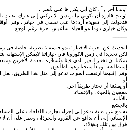
_____
"ولدنا أحراراً". كان أبي يكررها على مُّصرا.
"وأنتِ قادرة أن تكوني ما تريدين. لا تركني إلى غيرك. عليك با
فتحولت إلى تعويذة أرددها على نفسي في حياتي. وفي أوقات
وكان خياري دوما هو الحياة. سأعيش. حرة. رغم الوجع.
_____
الحديث عن "حرية الاختيار" تبدو فلسفية نظرية، خاصة في زمن
لكن تحديداً في زمن الكورونا فإن خياراتنا لايمكن الإستهانة بنتائج
يمكننا أن نختار الخير الذي فينا ونُسخَّره لخدمة الأخرين ومن
إستطاعته. ومعاً سنحيا رغم الطاعون.
وفي إقليمنا ارتفعت أصوات تدعو إلى مثل هذا الطريق. لعل ا
أو
أو يمكننا أن نختار طريقاً اخر.
معجون بالخوف والإقصاء.
بالأنانية.
بالجشع.
نسمع عن فنانة تدعو إلى إجراء تجارب اللقاحات على المساجي
الإنساني إلى أن يدافع عن القرود والجرذان ويصر على أن لا تت
فرق بين تلك وهؤلاء.