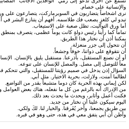
نسمع عن أخرى تدعو إلى رمي "الوافدين الأجانب" المصابي
والإنسانية على خصام.
نرى اشخاصاً يتضاربون في السوبرماركت، يتصارعون على ورق ال
تبدو لي كلغزٍ يصعب فك طلاسمه. أفهم أن يتنازع البشر في أ
أما ورق التواليت، تظل صعبة على الاستيعاب.
تماماً كما رأينا رئيس دولةٍ كانت يوماً عظمى، يتصرف بمنطق 
يمكننا أذن أن نختار هذا الطريق.
أن نتحول إلى جزر منعزلة.
أن نتقوقع على ذواتنا، خوفاً وجشعاً.
أو أن نصنع المستقبل، بأذرعنا. مستقبل يليق بالإنسان. الإنسان 
معاً للتوصل إلى مصل. والمصل للإنسان على تنوعه.
السؤال إذن يدخل في صميم رؤيتنا للمستقبل، والتي تتحكم في م
لطالما آمنت، ولازلت، بحرية الاختيار. مثل أبي.
لكن إيماني بهذه الحرية كان دوما متشبعاً بقدر من التواضع.
من الإدراك أنه بالرغم من كل ما نفعله، هناك بعض العوامل وال
فكنت أعمل وأثابر، ويحدث ما يحدث بعد ذلك.
اليوم سيكون علينا أن نختار من جديد.
بين طريق يجمعنا، وأخر يُفَرقنا. والخيار لنا. لكَ ولكي.
وأظن أن أبي يتفق معي في هذه، حتى وهو في قبره.