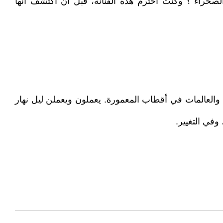
صحراء"؟ وكنت احترم هذه الفنانة، قبل أن اكتشف أنها
لماء والعالمات في أقطاب المعمورة. يعملون ويعملن ليل نهار
وفي التغيير.