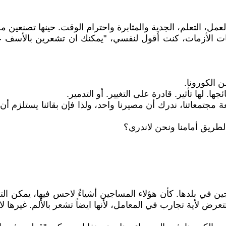
لعمل، التعلم، الجدية والمثابرة واحترام الوقت. حينها تصنعين 
 الأزمات، كنت أقول لنفسي، "يمكنك ان تشعرين بالأسف على
 الكورونا.
ها. لها تأثير. قادرة على التغيير. أو التدمير.
فعة مجتمعاتنا، ندرك أن مصيرنا واحد، ولذا فإن بقائنا يستلزم 
لطريق أمامنا ونحن لاندري؟
ن في بلدها. كأن هؤلاء المساجين أشياءٌ لاحس فيها، يمكن ا
عرض لأية تجارب في المعامل، لأنها ايضاً تشعر بالألم. غيرها ل