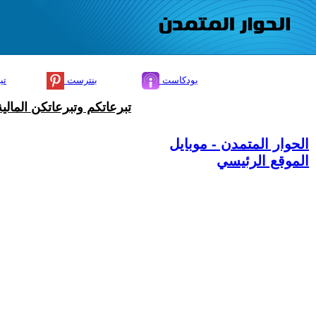
بودكاست
بنترست
تي
تبرعاتكم وتبرعاتكن المال
الحوار المتمدن - موبايل
الموقع الرئيسي