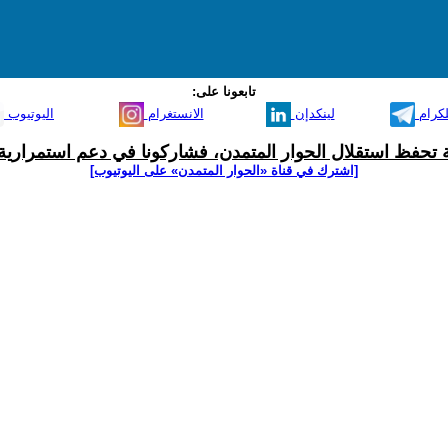
تابعونا على:
لكرام
لينكدإن
الانستغرام
اليوتيوب
ية تحفظ استقلال الحوار المتمدن، فشاركونا في دعم استمرارية 
[اشترك في قناة ‫«الحوار المتمدن» على اليوتيوب]