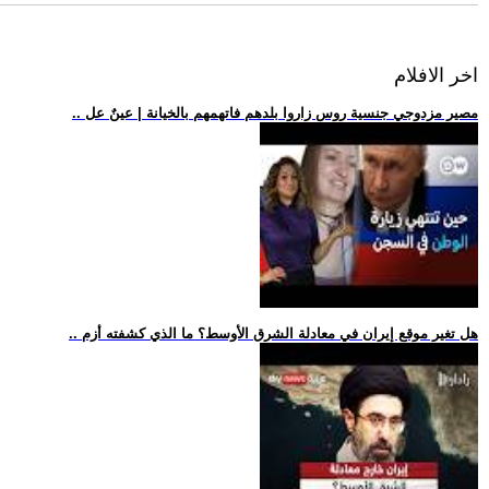
اخر الافلام
.. مصير مزدوجي جنسية روس زاروا بلدهم فاتهمهم بالخيانة | عينٌ عل
.. هل تغير موقع إيران في معادلة الشرق الأوسط؟ ما الذي كشفته أزم