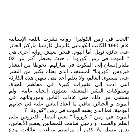
"الحب في زمن الكوليرا" رواية نشرت باللغة الإسبانية
عام 1985 للكاتب الكولمبي غابرييل غارسيا ماركيز الحائز
على جائزة نوبل. أما اليوم، فنحن نعيش رواية أخرى هي
" الموت في زمن كورونا "، حيث يضطر أكثر من 02
مليار إنسان إلى المكوث في منازلهم، تحوطا من انتشار
فيروس "كورونا" المستجد، الذي يفتك بكثير من البشر
على مستوى العالم، ولا يعلم أحد متى تنتهي هذه الكارثة
التي أدت إلى تغييرات كبيرة في مفاهيم الحياة،
وسلوكيات البشر المتعلقة بشؤون الحياة عامة، ولم
يستثنى من ذلك حتى عادات الناس وموروثاتهم في
الموت و الجنائز، تنافي ما اعتاد الناس عليه في حياتهم
اليومية. فما الذي يعنيه الموت في زمن "كورونا" ؟
الموت في زمن " كورونا " يعني انتصار الفيروس على
العلم والطب، و رحيل صامت للمصابين يقطع الأنفاس،
بدون غسل ولا كفن أو مراسيم عزاء، و عائلات تودع