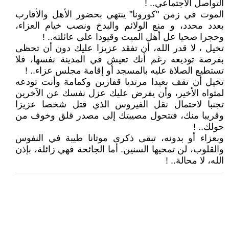
التواصل الاجتماعي.. !
الموت في زمن "كورونا" ينتهي بحضور الأهل والأقارب
بعدد محدد، و منع الولائم والبدخ ونصب خيام العزاء،
وحجرا صحيا عل أهل الميت وقيودا على عائلته.. !
تخيل ، لا قدر الله، أن تفقد عزيزا عليك دون أن تحظى
بفرصة توديعه رغم أنك تعيش في المدينة نفسها، فلا
تستطيع الصلاة عليه بالمسجد أو إقامة مجلس عزاء.. !
تخيل أن تقف بعيدا مرتديا قفازين وكمامة وأنت تودعه
لمثواه الأخير، وأن يفرض عليك عزل نفسك عن الآخرين
تجنبا لاحتمال نقل الفيروس الذي قتل شخصا عزيزا
وقريبا منك، فتتحول مصيبتك إلى مصدر قلق وخوف من
حولك.. !
وبعزاء أو بدونه، تبقى ذكرى موتانا طيبة في النفوس
والقلوب، لن تمحيها السنين. أما الجائحة فهي زائلة، بإذن
الله، لا محالة.. !