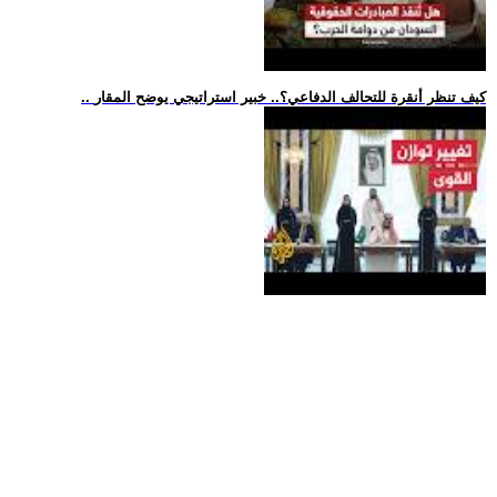
.. كيف تنظر أنقرة للتحالف الدفاعي؟.. خبير استراتيجي يوضح المقار