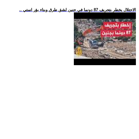
.. الاحتلال يخطر بتجريف 87 دونما في جنين لشق طرق وبناء بؤر استي