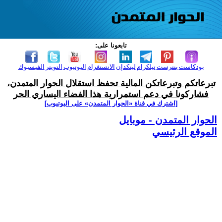
تابعونا على:
بودكاست
بنترست
تيلكرام
لينكدإن
الانستغرام
اليوتيوب
التويتر
الفيسبوك
تبرعاتكم وتبرعاتكن المالية تحفظ استقلال الحوار المتمدن،
فشاركونا في دعم استمرارية هذا الفضاء اليساري الحر
[اشترك في قناة ‫«الحوار المتمدن» على اليوتيوب]
الحوار المتمدن - موبايل
الموقع الرئيسي