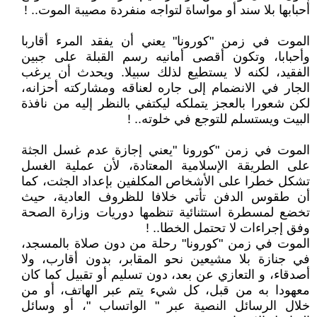
أحبابها بلا سند أو مواساة لتواجه منفردة مصيبة الموت.. !
الموت في زمن "كورونا" يعني أن يفقد المرء أقاربا
وأحبابا، وتكون أقصى أمانيه رسم القبلة على جبين
الفقيد، لكنه لا يستطيع لذلك سبيلا. ويحدث أن يرغب
الجار في الانضمام إلى جاره لعناقه ومشاركته أحزانه،
لكن شعورا بالعجز يتملكه ليكتفي بالنظر إليه من نافذة
البيت ويستسلم للتوجع في خلوته.. !
الموت في زمن "كورونا "يعني إجازة عدم غسل الجثة
على الطريقة الإسلامية المعتادة، لأن عملية الغسل
تشكل خطرا على الأشخاص المكلفين بإعداد الجثت، كما
أن طقوس الدفن تأتي خلافا للظروف العادية، حيث
تخضع لمسطرة استثنائية تنظمها دوريات وزارة الصحة
وفق إجراءات لا تحتمل الخطا.. !
الموت في زمن "كورونا" رحلة من دون صلاة بالمسجد،
في جنازة بلا مشيعين نحو المقابر، بدون أقارب، ولا
أصدقاء، و التعازي عن بعد، دون تسليم أو تقبيل كما كان
معهودا به من قبل، كل شيء يتم عبر الهاتف، أو من
خلال الرسائل النصية عبر " الواتساب "، أو وسائل