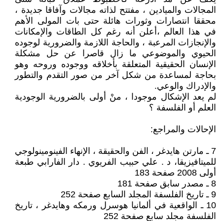
المجالات والميادين ، مفتتح لذاته مجالات وآفاقا جديدة ،
محققا انتصارات وثورات هائلة حتى بات المولى الأهم
في هذا العالم ،أعلن أنه رغم كل الطاقات والإمكانات
والإنجازات المرعبة ، والحاجة اللازمة والضرورية لوجوده
الحيوي والموضوعي ما زال قاصرا عن حل مشكلة
الإنسان الحقيقية المتعلقة بأخلاقه ووجوده وروحه وهو
بحاجة لمساعدة من شكل آخر من صور التقدم والتطور
والإدراك والوعي.
لم يعد الإشكال موجودا ، منْ أولى بالضرورية الوجودية
العلم أو الفلسفة ؟
الإحالات والمراجع:
7 ـ مارتن هايدغر ، الفن والحقيقة ، الإنهاء الفينومينولوجي
للميتافيزيقا، د . علي حبيب الفريوي . دار الفارابي طبعة
أولى 2008 صفحة 183
8 ـ مصدر سابق صفحة 181
9 ـ تاريخ الفلسفة المجلد السابع صفحة 252
10 ـ الواقعية في ألمانيا هوسرل ورمكه وهايدغر ، تاريخ
الفلسفة مجلد سابع صفحة 252