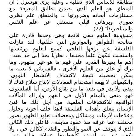
مطابقة للأساس الذي تطلبه ـ وعليه يرى هوسرل : أن
المنطق هو العلم الذي يضمن تطابق المعرفة مع
مستلزمات أبحاثه وضرورتها .. والمنطق علم نظري
صوري وبرهاني قبلي مستقل عن علم النفس
والميتافيزيقا" (22)
مسؤولية العلوم تبقى قائمة وهي وحدها قادرة على
معالجة الظواهر والعوارض التي خلفتها، لقد تنازلت
الفلسفة عن برجها العاجي كمنبع العلوم ورئيستها
واستقلت لتكون علماً مختلفا ، نظريا بحتا إلى حد بعيد ،
أهم ما يميزها القدرة على فهم ما هو غير مفهوم، وما
ترك أو علق من العلوم الأخرى ، فالفيزيائي لا يعنيه ما
يمكن تحصيله نتيجة لاكتشاف الانشطار النووي،
والكيميائي لا يهمه استخدام المعادلات لإنتاج سلاح فتاك لا
يبقي ولا يذر في بقعة ما من بقاع الأرض، أما الفيلسوف
فهو منعي بالمقام الأول في الفهم وإدراك المآلات
الواقعية للاكتشافات العلمية. من أجل ذلك ما فتئ
الإنسان يتعلق بأهداب الفلسفة لاهثا خلف أجوبة وحلول
وعلاجات لأزمات ومشاكل ومعضلات تعاود الظهور بصور
مختلفة عما عرفه منذ عقود سابقة ، فأعلن ذلك الكائن
الذي لا يتوقف عن النمو والتطور والتقدم ككائن حي ، ولا
يكف عن مد أذرعه كأخطبوط عملاق قبالة شتى