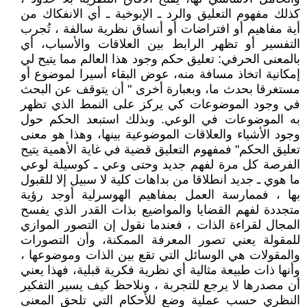
كذلك مفهوم التعليق والرد ـ الإبوخية ـ أي الانفكاك ‏من‏
‏أية ‏مفاهيم‏ ‏أو‏ ‏افتراضات‏ ‏أو‏ ‏أنساق‏ ‏نظرية‏ سالفة ، ‏تُجرب
‏التفسير‏ ‏أو‏ ‏تظهر الرابط بين ‏العلاقات‏ ‏والأسباب‏، أي
بالمعنى الحرفي: تعليق حكم وجود هذا العالم مما يتيح لي
إمكانية اتخاذ مسافة منه، عوض البقاء أسيرا لموضوع أو
مستغرقا بحدث ما، وبعبارة أخرى " أن يتوقف عن البحث
في وجود الموضوعات كي يركز على النمط الذي تظهر
به الموضوعات في الوعي. وبذلك استبعد الحكم حول
وجود الأشياء والعلاقات الموضوعية بينها، وهذا هو معنى
تعليق الحكم" فمفهوم التعليق قضية في غاية الأهمية يتيح
الفرصة كل مرة لفهم جديد وحتى وعي ـ كوسيلة لوعي
ما هوي ـ جديد انطلاقا من بداهات كلية لا سبيل إلا للقبول
بها ، فممارسة العمل بمفاهيم الهوسرلية أوجد رؤية
متجددة لفهم القضايا والمواضيع بذات القدر الذي يفسح
المجال لقراءة الذات ، فعندما نقول إن التصور الموازي
للمقولة يعني تصور المعرفة الممكنة، وأن التصورات
والمقولات هي الوسائل التي تقع بين الذات وموضوعها ،
وأنها ذات طبيعة مثالية أي نظرية فكرية قبلية، فهذا يعني
أن مصدرها لا يرجع للتجربة ، ونلاحظ كيف يسير التفكير
النظري حسب عملية وضع للأحكام التي تلحق المعنى