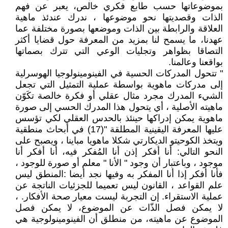
بموضوعاتها حسب طابع فكري خالص، يعبر عن فهم
الذات وقصديتها نحو موضوعها ، ندرك عندئذ ماهية
العلاقة والرابطة بين الذات وموضعها بصورة مختلفة عما
عهدنا، ما يسمح لنا بمزيد من المعرفة حول قضايا أكثر
التصاقا بظواهر وتجليات الوعي التي تترك بصماتها
بواقعنا وعالمنا.
" تتحول المدركات الحسية في الفينومينولوجيا الهوسرلية
إلى مدركات ماهوية بواسطة عملية التمثيل التي تجعل
الشيء المدرك مجرد مثال عقلي أو فكرة خالصة تكَوّن
ماهيته الأصلية ، أي يتحول هذا المدرك الحسي إلى صورة
ماهوية يمكن إدراكها حينئذ بالحدس العقلي لكي تؤسس
عليها المعرفة اليقينية المطلقة "(17) في أبحاث منطقية
ويتخذ الكوحيتو الديكارتي شكلا ماهويا مباينا ، ويصبح على
النحو التالي: أنا أفكر إذن أنا المُفكر فيه، أنا أفكر أنا
موجود ، وباعتبار أن وجود " الأنا " معلم أو صورة للوجود ،
فأنا أفكر إذا أنا المفكر به وفيها نجد أيضا :المنطق ليس
علم القواعد ، القانون ليس تعميما للجزئيات الناتجة عن
عملية الاستقراء. إن التجربة ليست معيار صحة الأفكار. ،
لا يمكن فصل الذّات عن الموضوع، لا يمكن فصل
الموضوع عن ماهيته، من منطلق أن الفينومينولوجية هي