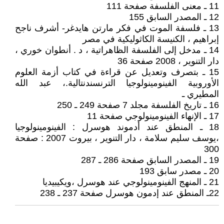
11 ـ معنى الفلسفة صفحة 111
12 ـ المصدر السابق 155
13 ـ فلسفة الموت في فكر مارتن هايدغر- أشرف ناجح
إبراهيم ، الكنيسة الكاثوليكية في مصر
14 ـ مدخل إلى الفلسفة الظاهراتية ، د . أنطوان خوري ،
دار التنوير ، 2008 صفحة 36
15 ـ بتصرف وتعديل عن قراءة في كتاب أزمة العلوم
الأوروبية الفينومينولوجيا الترنسندنتالية.، عبد الله
المطيري ـ
16 ـ تاريخ الفلسفة مجلد 7 صفحة 249 ـ 250
17 ـ الإنهاء الفينومينولوجي صفحة 11
18 ـ المنطق عند أدموند هوسرل : الفينومينولوجيا
،يوسف سليم سلامة ، دار التنوير ، بيروت 2007 : صفحة
300
19 ـ المصدر السابق صفحة 286 ـ 287
20 ـ مصدر سابق 193
21 ـ المنهج الفينومينولوجي عند هوسرل ،ويكيبيديا
22ـ المنطق عند إدمون هوسرل صفحة 237 ـ 238