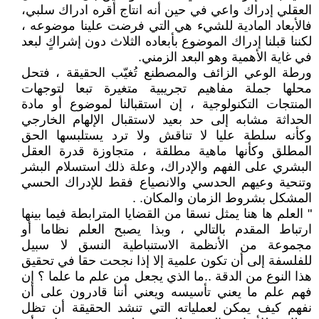
العقلي إدراك واعي في حين أنه انتاج أقره ادراك سلبي،
فالأبعاد المادية للشيء هي التي فرضت علينا موضوعه ،
لكننا قبلنا إدراك الموضوع بأبعاده الثلاث دون إشراكٍ لبعد
في غاية الأهمية وهو البعد الزمني.
ورطة الوعي الزائف والمصطنع تُغيّب الحقيقة ، فتحل
محلها جملة مفاهيم تجريبية متغيرة تبعا لتوجهات
المنتجات التكنولوجية ، إن استقبالنا لموضوع أو مادة
الحداثة مشابه إلى حد بعيد لاستقبال الإلهام الخارجي
وكأنه سلطة عليا لا تناقش ولا ترد يستلبسها الحق
المطلق وكأنها ماهية مطلقة ، متجاوزة قدرة العقل
البشري على الفهم والإدراك، وعلة ذلك استسلام البشر
وتنحية وعيهم الحدسي والانصياع فقط للإدراك الحسي
المشكل بشروط الزمان والمكان. .
" العلم ها هنا يمثل نسقا من القضايا المترابطة فيما بينها
ارتباط المقدم بالتالي ، وبذا يصبح العلم نظاما أو
مجموعة من الأنظمة الاستنباطية النسق لا سبيل
للفلسفة إلى أن تكون علمية إلا إذا نجحت حقا في تحقيق
هذا النوع من الدقة ..ما الذي يجعل من علم ما علما ؟ إن
فهم علم ما يعني تأسيسه ويعني أننا قادرون على أن
نفهم كيف يمكن لعملياته التي تنشد الحقيقة أن تظل