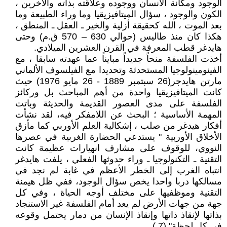
الوجود ومكانة الانسان ووجوده وعلاقته بذاته والأخرين ،
الكون والوجود ، سؤال الميتافيزيقيا وما وراء الطبيعة وما
بعد الموت ، الله كحقيقة أزلية والخير ـ العقل ـ المنطق ،
هكذا كان منذ طاليس (حوالي 630 – 570 ق.م) وحتى
هايدغر قطب المعرفة في القرن العشرين الميلادي.
أخذت الفلسفة منحاً جديداً مبايناً عما عهدته سابقا ، مع
الفينومينولوجيا المستحدثة وتحديدا مع الفيلسوف الألماني
مارتن هايدجر(26 سبتمبر 1889 - 26 مايو 1976) حيث
كانت الميتافيزيقيا واحدة من أهم المباحث بل وركائز
الفلسفة على مدى العصور القديمة والحديثة وباتت
المهمة الأساسية ؛ البحث عن اللامفكر فيه، لقد نشأت
أفكار هيدغر من صلب ، إشكالية العلم الأوربي كما مأزق
الأخلاق الأوربية " يستدعي الحضارة الغربية في عصرها
النووي، للوقوف على مشارف انهيارات عظيمة كانت
التقنية ـ التكنولوجيا ـ وراء حدوثها الفعلي ، يلفت هايدغر
انتباه الغرب إلى الخطر الأعظم في غابة لم نجد في
مسالكها دربا واحدا يخص سؤال الوجود، ففي ظل هيمنة
التقنية وموظفيها على مختلف أوجه الحياة ، وفي كل
جهة من جهات الأرض لم يعد أمام الفلسفة غير الاستنجاد
بذاتها لإنقاذ ذاتها وإنقاذ الإنسان من دمار يحتمل وقوعه
في كل لحظة" (7 ).