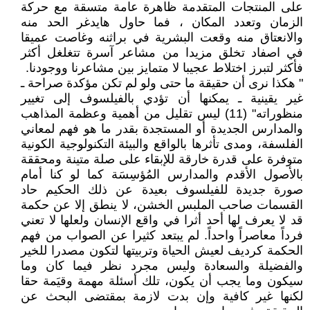
على المنتجات المتقدمة ظاهرة عامة متسقة مع حركة
الزمان وتعدد المكان ، فما حاول هايدغر الحد منه
والانعتاق منه وقعت البشرية في براثنه وغاصت عميقا
في اصفاد تخلق مزيدا من مشاعر آسرة تتغلغل أكثر
فأكثر لتبرز اختلاط عجيبا لا متمايز بين مشاعرنا ووجودنا.
" هكذا نرى أن حقيقة ما حتى ولو لم تكن مؤكدة صراحة ـ
غير يقينية ـ يمكنها أن تؤدي بالفيلسوف إلى تغيير
منظوراته" (11) ليس تقليل من أهمية وعظمة المذاهب
والمدارس الجديدة أو المستجدة بقدر ما هو فهم لمعاني
الفلسفة، ومدى تأثرها بالواقع والبيئة التكنولوجية الكونية
متوفرة على قدرة خارقة للإبقاء على صلة متينة ومحققة
بالأصول الأقدم والمدارس المُؤسِسَة كما لو كنا أمام
صورة جديدة للفيلسوف بعيدة عن ذلك الحكيم حاد
القسمات صاحب الملبس الخشن، لا ينطق إلا عن حكمة
قد لا يعرف لها أحد أثرا في واقع الإنسان ولعلها لا تعني
فرداً معاصراً واحداً. لم يبتعد كثيرا عن الصواب من فهم
الحكمة كرديف لعيش الحياة وتربيتها لتكون مصدرا للخير
والفضيلة والسعادة وليس مجرد نظر فيما كان وما
سيكون وما يجب أن يكون، تلك أسئلة مهمة وقيَمة حقا
لكنها غير كافية وإن بدت لازمة بمقتضى البحث عن