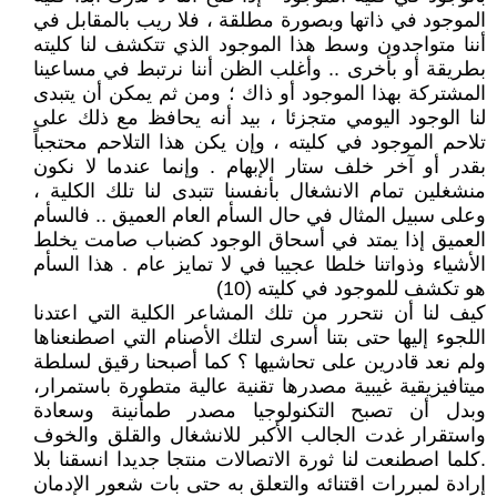
الموجود في ذاتها وبصورة مطلقة ، فلا ريب بالمقابل في
أننا متواجدون وسط هذا الموجود الذي تتكشف لنا كليته
بطريقة أو بأخرى .. وأغلب الظن أننا نرتبط في مساعينا
المشتركة بهذا الموجود أو ذاك ؛ ومن ثم يمكن أن يتبدى
لنا الوجود اليومي متجزئا ، بيد أنه يحافظ مع ذلك على
تلاحم الموجود في كليته ، وإن يكن هذا التلاحم محتجباً
بقدر أو آخر خلف ستار الإبهام . وإنما عندما لا نكون
منشغلين تمام الانشغال بأنفسنا تتبدى لنا تلك الكلية ،
وعلى سبيل المثال في حال السأم العام العميق .. فالسأم
العميق إذا يمتد في أسحاق الوجود كضباب صامت يخلط
الأشياء وذواتنا خلطا عجيبا في لا تمايز عام . هذا السأم
هو تكشف للموجود في كليته (10)
كيف لنا أن نتحرر من تلك المشاعر الكلية التي اعتدنا
اللجوء إليها حتى بتنا أسرى لتلك الأصنام التي اصطنعناها
ولم نعد قادرين على تحاشيها ؟ كما أصبحنا رقيق لسلطة
ميتافيزيقية غيبية مصدرها تقنية عالية متطورة باستمرار،
وبدل أن تصبح التكنولوجيا مصدر طمأنينة وسعادة
واستقرار غدت الجالب الأكبر للانشغال والقلق والخوف
.كلما اصطنعت لنا ثورة الاتصالات منتجا جديدا انسقنا بلا
إرادة لمبررات اقتنائه والتعلق به حتى بات شعور الإدمان