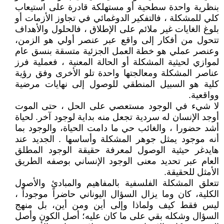
بنظرية واحدة سطحية أو مستهلكة قادرة على استيعاب
كلي للمشكلة ، فالتفكير الدوغمائي في تجاوز الأزمات أو
بلوغ الغايات غير ملائم على الإطلاق ، فالحلول والأهداف
تتحول من أفكار إلى واقع عبر عنصر أولي هو الزمن،
وعنصر عملي هو خطة العمل الجزئية متسقة بنسق عام
لموازي لحيثية المشكلة أو الحالة المعنية ، فعملية فرز
عناصر المشكلة ومعالجتها واحدة تلو الأخرى وفق رؤية
كلية هو السبيل المنطقي للوصول إلى نهايات مرضية
وواقعية.
لا شيء في الوجود مستعصي على الحل ، حتى الموت
أوجد الإنسان له سردية تجعل منه بداية لوجود آخر. لحياة
أشد حضورا ، والغائب حي ما دامت الحياة، والوجود بما
أنه موجود يمثل جوهر المشكلة وأساسها . الجديد عند
هايدغر حيثية الوصول لمعرفة حقيقة الوجود المطلق
العام عبر تحديد معنى الوجود الإنساني بوصفه الطريق
الأمثل للحقيقة.
تتعلق المشكلة الفلسفية بالمفاهيم والمبادئ والأصول
الكلية، كان وما يزال السؤال اليوناني حاضراً موجوداً ،
ليس فقط كيف ولماذا وإلى أين ومن أين، بل منهج
السؤال وشكله بقي على ما كان عليه؛ أصل الكون وأصل