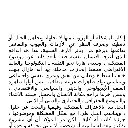
إنكار المشكلة أو الهروب منها لا يحلها، وتجاهل الخلل أو
تغطيته وصرف النظر عن الأزمات والعيوب والنقائص
يفاقمها ويرفع من وتائر آثارها السلبية، هذا هو الواقع
الذي أغرق الانسان نفسه فيه وأبعد ذاته عن موضوع
المشكلة ، وسعى هاربا نحو التقنية ـ التكنولوجيا والعالم
الافتراضي محققا إنجازات مذهلة، بيد أنه مازال يلهث
خلف السعادة ويعاني من تفتق وتمزق نفسي واجتماعي
وسياسي يولد ظاهرات غريبة متفاقمة ليس أولها ظاهرة
العنف الأيديولوجي والديني والسياسي والاقتصادي ،
وليس آخرها تراجع مكانة الانسان وانحسار قيمته بالانتماء
والتموضع الجغرافي والحضاري والديني أو الاثني..
الحل يبدأ بالاعتراف بالمشكلة وفهمها والبحث عن حلول
، ويتناسب الحل طردا مع شكل المشكلة وموضوعها ،
جزئية كانت أم كلية ، لكن من المؤكد أن أي مشروع
تفكيك معضلة عالمية أو شخصية لا يتأتى بحركة واحدة أو