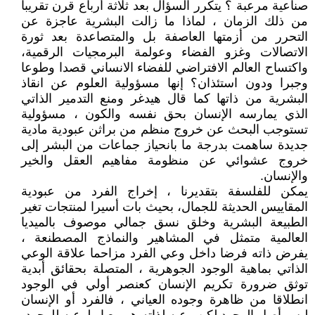
صناعية مرعبة ؟ يتكرر السؤال بعد ثلاثة أرباع قرن تقريبا
من ذلك الزمان ، لماذا ما زالت البشرية عاجزة عن
التحرر من أزمتها العاصفة بل والمتصاعدة بعد ثورة
الاتصالات وغزو الفضاء وعولمة البرمجيات الرقمية،
واكتساح العالم الافتراضي للفضاء الانساني قصدا وطوعا
وجبرا ودون استئذان؟ إنها مسؤولية العلوم عن انقاذ
البشرية من ذاتها كما قال هيدغر ومنع التدمير الذاتي
الذي يمارسه الإنسان بحق نفسه والكون ، مسؤولية
تستوجب البحث عن خروج منظم من براثن عبودية مادية
جديدة ساهمت بدرجة ما بانحياز جماعات من البشر إلى
خروج عشوائي عن منظومة مفاهيم العقل والخير
والإنسان.
يمكن للفلسفة بتقديرنا ، إخراج الفرد من عبودية
المقاييس الحديثة للجمال، بحيث بات أسيرا لمنتجات تغير
الطبيعة البشرية وخلق نسق جمالي موصوف بالميديا
العالمية متمثل في المشاهير والنماذج المصطنعة ،
يفرض ذاته فرضا داخل وعي الفرد مزاحما علاقة الوعي
الذاتي بماهية الوجود الجوهرية ، المتصلة بحقائق أبدية
توثق ضرورة تكريم الإنسان كعنصر أولي في الوجود
انطلاقا من ظاهرة وجوده العياني ، فالفرد أو الإنسان