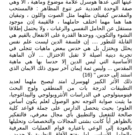
عينها التي عدها هوسرل علامة موضوع وماهية ، ألا وهي
صفة الوحدة العددية عبر تنوع المظاهر : فالمستحب
والمقدس كيفيتان مثلهما مثل الصوت واللون ، وتبقيان
هما هما مهما اختلف حاملهما ، فالقيمة إذن موجود
مستقل عن الحامل النفسي والرغبات ، ولا يحتمل إطلاقا
النشوء والتكوين، ووحدها القدرة على الانفعال بالقيم هي
القابلة للتطور .... إن فلسفة الدين ليست علم نفس
يحلل ويختزل بل هي حدس ببعض ماهيات تتجلى في
تجربة دينية أصيلة لا تقبل الاختزال ... لأن الماهية
الأساسية التي ليس الدين إلا حدسا بها هي ماهية
المقدس ... وليس ثمة إيمان آخر سوى ذلك الايمان الذي
استند إلى حدس " (16)
ذلك الأثر الكبير لهوسرل امتد ليصبح ملهما لعديد
التطبيقات لدرجة بات من المنطقي ولوج البحث
فينومينولوجي في الدراسات الأنثروبولوجي والبيداغوجيا،
ما يثبت صوابة التوجه نحو الوصول لعلم يكون أساس
العلوم؛ بحيث يتحصل الدارس على جملة قواعد كلية
صالحة للتفعيل والتطبيق بأي مجال معرفي، فالتفكير
بالظواهر أياً كانت بشتى المجالات والتخصصات وتحليلها
بالعودة إلى الوعي باعتباره قوام العمليات المعرفية
والحامل الأساسي لها، يفتح الآفاق النظرية بلا حدود ،