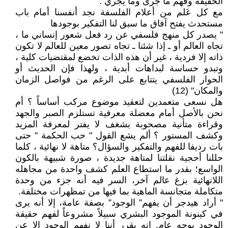
الحقيقة وفهم ما جرى وما يجري .
مع كل عَلم من أعلام الفلسفة نجد أنفسنا أمام باب
مستحدث يفتح آفاق ما سبق لنا التفكير بوجودها
" يصدر كل منهج فلسفي عن رد فعل شعور إنساني ما ،
تجاه العالم أو ـ إذا شئنا ـ تجاه تصور معين للعالم لا تكون
ذاته إلا فردية ، غير أن هذه الذات تخضع لمقتضيات كلية ،
وتبدو حساسة لبداهات أبدية ، ولهذا فإن الحديث أو
الحوار الفلسفي يتتابع على الرغم من فواصل الزمان
والمكان" (12)
هل نسعى متعمدين لتعقيد موضوع مركب أساساً ؟ أم
نحن بالأصل أمام معضلة معرفية تستلزم الصبر والجهد
وقراءة متأنية مصحوبة بشغف لا يفتر لمعرفة المزيد
وكشف المستور ؟ ألم يشع القول " حب الحكمة " حتى
بات رديفا للفهم والتفكير والسؤال؟ متاهة لا نهائية ، كلما
حللنا أحجية نقلتنا لمتاهة جديدة ، صورة شبيهة بالكون
الواسع؛ بقدر ما استطاع العلم كشف واحدة من مجاهله
اللانهائية بزغ عالم آخر، السر فيه أنه جزء من وحدة
متكاملة متجانسة الماهية بما فيها من تمظهرات مختلفة.
" أراد هيدجر أن يفهم” الوجود” بصفة عامة، إلا أنه يرى
في كينونة الموجود البشري سبيلاً مشروعاً لفهم حقيقة
الوجود بوجه عام. إنه يقرر أننا لا نفهم الوجود إلا عن