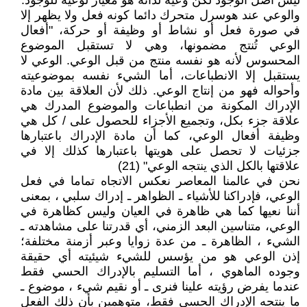
ليس أصل الوجود لكن وعيه لذاته هو معيار لوعيه للوجود.
والوعي عند هوسرل متحرك دائما كونه فعل ولا يظهر إلا
في صورة فعل أو نشاط أو وظيفة أو حركة، "أفعال
الوعي تُنتج مضمونها، وهي لا تستقبل الموضوع
المحسوس لأنه هو نفسه منتج من قبل الوعي. الوعي لا
يستقبل إلا الانطباعات، أما الشيء نفسه بموضوعيته
وأحواله فهو من إنتاج الوعي. ذلك لأن العلاقة بين مادة
الإدراك المكونة من انطباعات والموضوع المدرك هي
علاقة جزء بكل، وتجميع الأجزاء للحصول على / كل هي
وظيفة أفعال الوعي، كما أن مادة الإدراك باعتبارها
جزئيات لا تحصل على هويتها باعتبارها كذلك إلا في
علاقتها بالكل الذي ينتجه الوعي" (21)
نحن في عالمنا المعاصر نعكس الاتجاه تماما في فعل
الوعي، فإدراكنا للأشياء ـ الظواهر ـ إدراك سلبي ، بمعنى
أننا نعيها كما هي ظاهرة في العيان وليس كظاهرة في
الوعي، متناسين البعد الزمني، أي قدرتنا على مشاهدته ـ
الشيء ، الظاهرة ـ من عدة زوايا وعبر أزمنة مختلفة؛
إذن الوعي هو من يؤسس للشيء شيئيته أي حقيقة
وجوده الماهوي ، أما التسليم بالإدراك الحسي فقط
عندما يفرض رؤيته علينا فنرى ـ أو نقيم شيء ، موضوع ـ
ما ينتجه الإدراك الحسي فقط، متوهمين بأن ذلك الفعل