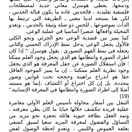
ودمجها، يعطي هوسرل معاني جدية لمصطلحات
فلسفية تقليدية ، فالحدس عادة ما يكون قبالة الحدس ،
لكن هنا يستجد لدينا معنى ـ الطريقة التي ترتبط بها
الذات بموضوعها ـ للحس ذو صلة وثيقة بالحدس ، وتغدو
المخيلة وأفعالها عنصرا أساسيا في عملية الوعي،
كما يميز بين قصدية الوعي نحو الجزئي ونحو الكلي
فالأول يجعل الوعي يدخل نمط الإدراك الحسي والثاني
يجعله في نمط الفهم التصوري . يقول هوسرل :" إذا كان
اطراد الصورة وانتظامها هو الذي يجعل وجود العلم ممكنا
؛ فإن استقلال الصورة عن حقل المعرفة هو الذي يجعل
وجود نظرية العلم ممكننا .. إن ما يميز الموجود العاقل
حقا هو اندراج براهينه وحججه تحت قوانين وصور
محددة، بل إن كل اختراع أو اكتشاف ،إنما هو مستند
أصلا إلى اطراد الصورة وانتظامها في المعرفة الإنسانية."
(19)
التنقل بين أسفار محاولة تأسيس العلم الأولي مغامرة
عقلية فريدة تتكشف خلالها خبايا ما كان يظن معرفته ،
وتمد العقل بطاقة حيوية هائلة تحفزه نحو مزيد من
التساؤل والفضول لمعرفة المزيد سعيا لسبق كشفي
يغلفه الغموض واللبس ، وتغدو لحظة الوصول لفض