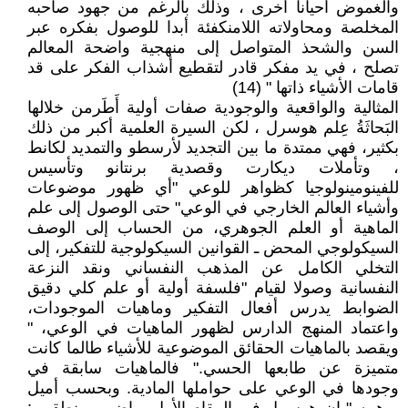
والغموض أحيانا أخرى ، وذلك بالرغم من جهود صاحبه
المخلصة ومحاولاته اللامنكفئة أبدا للوصول بفكره عبر
السن والشحذ المتواصل إلى منهجية واضحة المعالم
تصلح ، في يد مفكر قادر لتقطيع أشذاب الفكر على قد
قامات الأشياء ذاتها " (14)
المثالية والواقعية والوجودية صفات أولية أَطَرمن خلالها
البَحاثَةُ عِلم هوسرل ، لكن السيرة العلمية أكبر من ذلك
بكثير، فهي ممتدة ما بين التجديد لأرسطو والتمديد لكانط
، وتأملات ديكارت وقصدية برنتانو وتأسيس
للفينومينولوجيا كظواهر للوعي "أي ظهور موضوعات
وأشياء العالم الخارجي في الوعي" حتى الوصول إلى علم
الماهية أو العلم الجوهري، من الحساب إلى الوصف
السيكولوجي المحض ـ القوانين السيكولوجية للتفكير، إلى
التخلي الكامل عن المذهب النفساني ونقد النزعة
النفسانية وصولا لقيام "فلسفة أولية أو علم كلي دقيق
الضوابط يدرس أفعال التفكير وماهيات الموجودات،
واعتماد المنهج الدارس لظهور الماهيات في الوعي، "
ويقصد بالماهيات الحقائق الموضوعية للأشياء طالما كانت
متميزة عن طابعها الحسي." فالماهيات سابقة في
وجودها في الوعي على حواملها المادية. وبحسب أميل