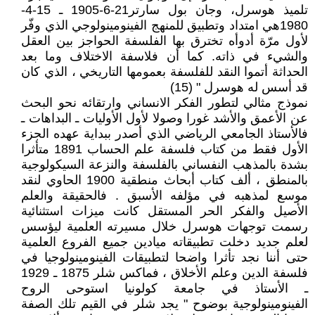
تلميذ هوسرل، وجان بول سارتر21-6-1905 ـ 15-4-
1980هي امتداد وتطبيق للمنهج الفينومينولوجي الذي وفّر
لأول مرّة أدوأه تخترق بها الفلسفة الحواجز بين العقل
والشيء في ذاته. كما أن فلاسفة الاختلاف وما بعد
الحداثة أتموا النقد للفلسفة بعمومها التاريخي ، الذي كان
قد أسس له هوسرل " (15)
نموذج مثالي لتطور الفكر الانساني وارتقائه نحو البحث
عن الأعمق والأشد غورا وصولا لأول الأوليات ـ البداهات ـ
فالأستاذ الجامعي الرياضي الذي أصدر ببداية عهده الجزء
الأول فقط من كتاب فلسفة علم الحساب 1891 متأثرا
بشدة بالمذهب النفساني بالفلسفة والنزعة السيكولوجية
بالمنطق ، ألف كتاب أبحاث منطقية 1900 الحاوي لنقد
موسع لمذهبه في مؤلفه الأسبق . فالحقيقة والعلم
الأصيل والفكر الحر المستقل كانت ميزات استثنائية
رسمت توجهات هوسرل خلال مسيرته العلمية ليؤسس
لعلم جديد دخلت تطبيقاته ميادين جميع الفروع العلمية
حتى أننا نجد تأثرا واضحا لتطبيقات الفينومينولوجيا في
فلسفة الدين وعلم الأخلاق ، فماكس شلر 1875 ـ 1929
ـ الأستاذ في جامعة كولونيا استوحى الروح
الفينومينولوجية بوضوح " يجد شلر في القيم تلك الصفة