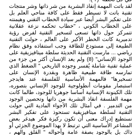
لقد باتت المهمة إنقاذ البشرية من شر ذاتها وشر منتجات
تقنية باتت لا تسيطر فقط على كافة مناحي العلم بل
على تفكير البشر أيضا عبر سيادة الخطاب التقني وهيمنته
على الخطاب الكوني ، "خطاب تحكمه نزعة عقلانية
تتمركز حول ذاتها تسعى لتسخير التقنية لفرض رؤية
تدميرية كانت الخطر الأكبر على العالم ، حولت التقنية
الطبيعة إلى مستودع للطاقة وجب استنفاذه وفق نظام
رياضي ... مارست التقنية الحديثة سلطة ميتافيزيقية على
الوجود الإنساني" (8) ولم يعد الإنسان أكثر من جزء من
عملية تقنية شاملة يُفسر وجوده التاريخي " الضغط الذي
تمارسه طاقة طبيعية ظاهرة وبقدرة الإنسان على
تسخيرها" فالمهمة الأساسية للفلسفة عند هايدجر
استبصار مقومات أنطولوجية للوجود الإنساني بتصوره،
تلك الكينونة الإنسانية أساسا جوهريا للوجود، طالما كانت
مهمة الفلسفة انقاذ البشرية من ذاتها وتحصين الوجود
من التدمير . في أمثال تلك الأجواء المادية التي حولت
التقنية لسلطة ميتافيزيقية تستحوذ على تفكير البشر
نستطيع إدراك معنى أن تكون ركيزة فكر هيدغر بعض
المشاعر الأساسية التي ترتبط لا بهذا الموضوع الجزئي أو
ذاك بل بالوجود بصفة عامة وأحواله " القلق والهم ،