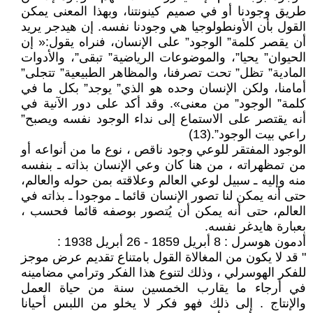
طريق وجودنا أو في صميم كينونتنا، وبهذا المعنى يمكن
القول بأن الأونطولوجيا هي وجودنا نفسه. إن هيدجر يريد
أن يقصر كلمة” الوجود” على الإنسان، فنراه يقول:« إن
الحيوان” يحيا”، والموضوعات الرياضية” تبقى”، والأدوات
المادية” تظل” تحت تصرفنا، والمظاهر الطبيعية” تتجلى”
أمامنا، ولكن الإنسان وحده هو الذي” يوجد” بكل ما في
كلمة” الوجود” من معنى». وقد أكد على دور الآنية في
أنه يقتصر على الاستماع إلى نداء الوجود نفسه ويصبح”
راعي بيت الوجود”.(13)
الوجود المفتقر للوعي وجود ناقص ، نوع ما من أنواعه أو
من تمظهراته ، من هنا كان وعي الإنسان بذاته ـ بنفسه
منه وإليه ـ سبيل لوعي العالم وعلاقته بمن حوله والعالم،
حتى أنه يمكن لنا تصور الإنسان قائما ـ موجودا ـ بذاته في
العالم، حتى أنه يمكن أن يُتصور بوصفه قائما فحسب ،
بعبارة هايدغر نفسه.
أدمون هوسرل : 8 أبريل 1859 - 26 أبريل 1938 :
" قد لا يكون من المغالاة القول بامتناع تقديم عرض موجز
للفكر الهوسرلي ، وذلك لتنوع هذا الفكر وترامي مضامينه
في أرجاء ما يقارب الخمسين سنة من حياة العمل
والإنتاج . إلى ذلك فهو فكر لا يخلو من اللبس أحيانا