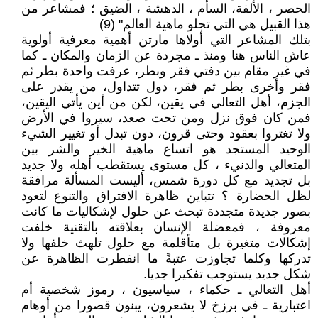
الحصر ، الألفة، السأم ، الدهشة ، الضيق ؛ فمشاعر من
هذا القبيل هي التي تجلو ماهية العالم" (9)
بتلك المشاعر التي أولاها مارتن أهمية معرفية أولوية
عاش الناس هنا ومنذ ـ مجردة عن الزمان والمكان ـ كما
في غير مقام بين دفتي فقر وبطر، عرفت واحدة بطر ثم
فقر وأخرى بطر ثم فقر، دول تتداول، من يقدر على
الجزم، أهل التعالي في يقين، لكن من أين يأتي اليقين،
فمن كان فوق نزل ومن تحت صعد، سيروا في الأرض
ولا تغتروا بعقود وحتى قرون، دون تبدل أو تغيير الشيء
الوحيد المستجد هو اتساع ماهية الخير والشر بين
المتعالي والدنيء ، كل مستوى يستقطب أهله ولا جديد
بل تجديد مع كل دورة شمس، أليست المسألة مرافقة
لظل الحضارة ؟ تتباين ظاهرة الافتراق والتنوع لتعود
بصور جديدة متجددة تبحث عن حلول لإشكاليات ما كانت
معروفة ، فمعضلة الإنسان بعلاقته بالتقنية خلفت
إشكالات متغيرة بل متأقلمة مع حلول تلهث خلفها ولا
تدركها وكلما تجاوزت عتبةً ما انفطرت الظاهرة عن
شكل جديد يستوجب تفكيرا جديا.
أهل التعالي ـ حكماء ، سياسيون ، رموز شخصية أم
اعتبارية ـ في برزخ لا يشعرون، يبنون قصورا من أوهام