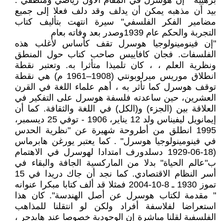
برهييه " إن هوسرل في المقام الأول رياضي ومنطقي :
بيد أن مذهبه يمكن أن يدلف وقد دلف فعلا إلى جميع
مضامير الفكر الفلسفي" سيرة انتهت بتأليف كتاب
التجربة والحكم عام 1939وصدر بعد وفاته بعام
"إن فينومينولوجيا هوسرل تقف كأساس لأغلب هذه
الفلسفات. فجان كافاييس صاحب كتاب حول المنطق
ونظرية العلم ، ، كان تلميذا متأثرا به. وتعتبر نقطة
انطلاق موريس ميرلوبونتي (1908–1961 م) هي نقطة
توقف هوسرل كما تأثر به ، أهم علماء اللغة في القرن
العشرين، حين ساعدته فلسفة هوسرل على التفكير في
العلاقة بين (الجزء) و(الكل) في اللغة والثقافة. كما أن
إيمانويل ليفيناس ولد 12 يناير، 1906 - توفي 25 ديسمبر،
1995 انطلق من أطروحة شهيرة عن "نظرية الحدس
في فينومينولوجيا هوسرل" . كما يعتبر يورغن هابرماس
(18-06-1929 دسلدورف امتدادا لهوسرل في الاهتمام
ب"عالم الحياة" بدلا من الماركسية الجافة والبقاء في
أسر النظام الاقتصادي. كما نجد أن جاك دريدا في 15
تموز 1930 ـ 8-10-2004 فمثلا قد ألف كتابا مبكرا عنوانه
" مقدمة لكتاب هوسرل عن أصل الهندسة". كان هذا
استعراضا لفلاسفة أفراد ولكن لو انتقلنا للمذاهب
الفلسفية لقلنا مباشرة إن الوجودية خصوصا عند هايدجر ،