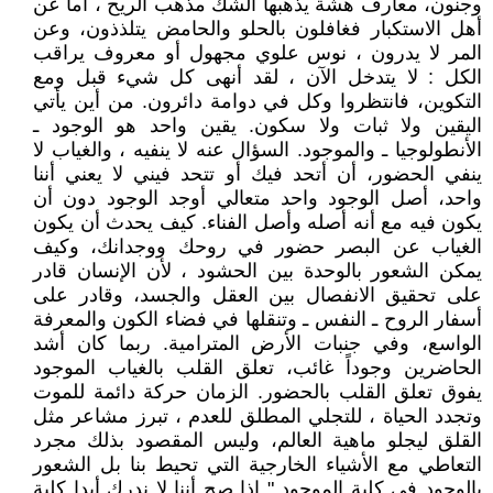
وجنون، معارف هشة يذهبها الشك مذهب الريح ، أما عن
أهل الاستكبار فغافلون بالحلو والحامض يتلذذون، وعن
المر لا يدرون ، نوس علوي مجهول أو معروف يراقب
الكل : لا يتدخل الآن ، لقد أنهى كل شيء قبل ومع
التكوين، فانتظروا وكل في دوامة دائرون. من أين يأتي
اليقين ولا ثبات ولا سكون. يقين واحد هو الوجود ـ
الأنطولوجيا ـ والموجود. السؤال عنه لا ينفيه ، والغياب لا
ينفي الحضور، أن أتحد فيك أو تتحد فيني لا يعني أننا
واحد، أصل الوجود واحد متعالي أوجد الوجود دون أن
يكون فيه مع أنه أصله وأصل الفناء. كيف يحدث أن يكون
الغياب عن البصر حضور في روحك ووجدانك، وكيف
يمكن الشعور بالوحدة بين الحشود ، لأن الإنسان قادر
على تحقيق الانفصال بين العقل والجسد، وقادر على
أسفار الروح ـ النفس ـ وتنقلها في فضاء الكون والمعرفة
الواسع، وفي جنبات الأرض المترامية. ربما كان أشد
الحاضرين وجوداً غائب، تعلق القلب بالغياب الموجود
يفوق تعلق القلب بالحضور. الزمان حركة دائمة للموت
وتجدد الحياة ، للتجلي المطلق للعدم ، تبرز مشاعر مثل
القلق ليجلو ماهية العالم، وليس المقصود بذلك مجرد
التعاطي مع الأشياء الخارجية التي تحيط بنا بل الشعور
بالوجود في كلية الموجود " إذا صح أننا لا ندرك أبدا كلية