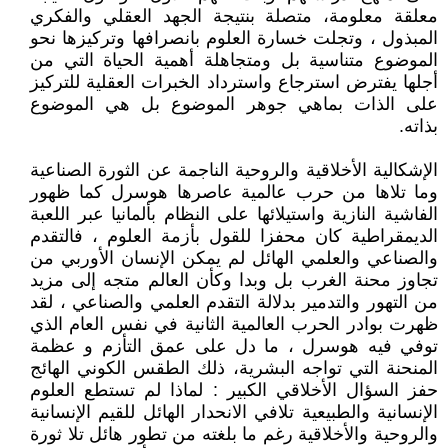
معلقة معلومة، متصلة بنتيجة الجهد العقلي والفكري
المبذول ، وتجلت خسارة العلوم بانصرافها وتركيزها نحو
الموضوع متناسية بل ومتجاهلة أهمية الحياة التي من
أجلها يفترض استرجاع واسترداد الخبرات العقلية للتركيز
على الذات بماهي جوهر الموضوع بل هي الموضوع
بذاته.
الإشكالية الأخلاقية والروحية الناجمة عن الثورة الصناعية
وما تلاها من حرب عالمية عاصرها هوسرل كما ظهور
الفاشية النازية واستيلائها على النظام بألمانيا عبر اللعبة
الديمقراطية كان محفزا للقول بأزمة العلوم ، فالتقدم
والصناعي والعلمي الهائل لم يمكن الإنسان الأوربي من
تجاوز محنة الغرب بل وبدا وكأن العالم متجه إلى مزيد
من التهور والتدمير بدلالة التقدم العلمي والصناعي ، لقد
ظهرت بوادر الحرب العالمية الثانية في نفس العام الذي
توفي فيه هوسرل ، ما دل على عمق التأزم و عظمة
المنحنة التي تواجه البشرية، ذلك الطقس الكوني الهائج
حفز السؤال الأخلاقي الكبير : لماذا لم تستطع العلوم
الإنسانية والطبيعية تلافي الانحدار الهائل للقيم الإنسانية
والروحية والأخلاقية رغم ما بلغته من تطور هائل تلا ثورة