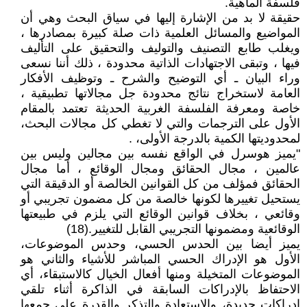
فلسفة الماهية.
حقيقة لا بد من الإشارة إليها في سياق البحث وهي أن
المواضيع والمسائل العلمية ذات صلة كبيرة بمصادرها ،
ويغلب طابع التصنيف والتوليف والتحقيق على التأليف
فيها ، وتبقى الاجتهادات الذاتية محدودة ، ذلك أننا نسعى
وراء البيان ـ أي التوضيح والشرح ـ وتوظيف الأفكار
العامة لاستخراج نتائج محدودة جل مجالاتها تطبيقية ،
خاصة ومعرفة الفلسفة الغربية الحديثة تعتمد بالمقام
الأول على الترجمات والتي لا تغطي كل مجالات البحث،
لمحدوديتها الكمية بالدرجة الأولى، .
"يميز هوسرل في الواقع نفسه بين مجالين وليس بين
عالمين ، مجال الحقائق ومجال الوقائع ، أما مجال
الحقائق فمؤلف من كل القوانين الخالصة أو الدقيقة التي
يستحيل تغييرها لكونها خالصة من كل مضمون تجريبي أو
وقائعي ، بخلاف قوانين الوقائع التي يلزم في طبيعتها
الوقائعية ومضمونها التجريبي القابل للتغيير.(18)
يميز أيضا بين الحدس الحسي، وحدس الموضوعات،
الأول هو الإدراك الحسي المباشر للأشياء والثاني هو
الموضوعات المتخيلة ومنها أفعال الخيال كالاستبقاء، أي
الاحتفاظ بالإدراكات السابقة في الذاكرة أثناء تلقي
إدراكات جديدة، والاستعادة والتذكر والقدرة على جمعها