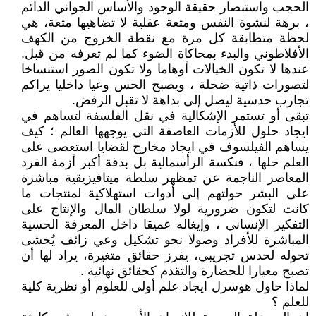
الحجب واستبصار حقيقة الوجود والأساس الجواني الدائم
، برهة لنشوة النفس ومتعة عقلية لا تضاهيها متعة، هي
لحظة متطابقة كل مرة مع نقطة الخروج من الكهف
الأفلاطوني والبدء بمحاكاة الضوء كما لم تعرفه من قبل.
عندها لا تكون الخيالات أوهاما ولا تكون الصور استنساخا
لتصورات ذاتية ضحلة ، ويصبح الحس وعيا داخليا يراكم
تجارب حدسية ليصل إلى بداهة لا تقبل الرفض.
تبقى أو تستمر الإشكالية في نقل الفلسفة لتساهم في
ايجاد حلول للأزمات العاصفة التي يوجهها العالم ؛ كيف
يساهم الفيلسوف في ايجاد مخارج لقضايا استعصى على
العلم حلها ، فنكسة الرأسمالية بل بدقة أكبر أزمة الفرد
المعاصر الناجمة عن تمظهر سلطة ميتافيزيقية مباشرة
على البشر حولتهم إلى أدوات استهلاكية لمنتجات ما
كانت لتكون ضرورية لولا سلطان المال والإنتاج على
التفكير الإنساني ، وإيغاله عميقا داخل المعرفة الحسية
المباشرة للأفراد وصولا نحو تشكيل وعي زائف يُخشى
تحوله لحدس تجريبي، يفرز حقائق متغيرة، يراد لها أن
تصبح معيارا للحضارة والتقدم كحقائق نهائية .
لماذا حاول هوسرل ايجاد علم أولي للعلوم أو نظرية كلية
للعلم ؟