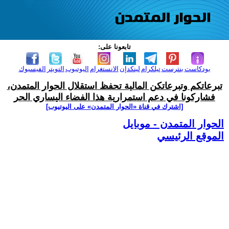
تابعونا على:
بودكاست
بنترست
تيلكرام
لينكدإن
الانستغرام
اليوتيوب
التويتر
الفيسبوك
تبرعاتكم وتبرعاتكن المالية تحفظ استقلال الحوار المتمدن،
فشاركونا في دعم استمرارية هذا الفضاء اليساري الحر
[اشترك في قناة ‫«الحوار المتمدن» على اليوتيوب]
الحوار المتمدن - موبايل
الموقع الرئيسي