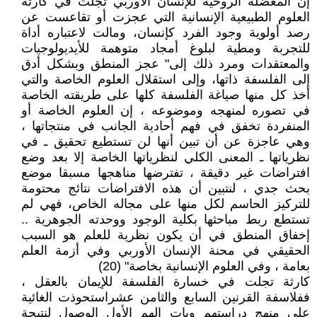
إن المعضلة الروحية للإنسان الأوربي تجلت في كارثة
العلوم الطبيعية الإنسانية التي عجزت أو تقاعست عن
رصد أولوية وجود الفرد كإنسان، ومالت لاعتباره أداة
للتجربة ومطية لبلوغ أمجاد متوهمة للأيديولوجيات
والمعتقدات ومرد ذلك إلى" عجز المنطق وبشكل أدق
إلى الفلسفة ذاتها، وإلى استقلال العلوم الخاصة والتي
أخذ كل منها صياغة الفلسفة كلها على طريقته الخاصة
في تصوره لمنهجه وموضوعه ، إن العلوم الخاصة أو
المنفردة تخفق في فهم أحادية الجانب في منتجاتها ،
وهي عاجزة عن أن تبين أنها لن تستطيع تحقيق ـ في
نظرياتها ـ المعنى الكلي لنظرياتها الخاصة إلا بعد وضع
افتراضات غير دقيقة ، تفترضها مناهجها مسبقا موضع
بحث جدي ، لنتبين أن هذه الافتراضات نتائج محتومة
للتركيز الحاسم لكل منها على مجاله الخاص، فهي لم
تستطع ربط مباحثها بكلية الوجود ووحدته الجوهرية ..
إخفاق المنطق في أن يكون نظرية للعلم هو السبب
الحقيقي في محنة الإنسان الأوربي وفي أزمة العلم
بعامة ، وفي العلوم الإنسانية بخاصة" (20)
كارثة تجلت في خسارة الفلسفة للإيمان بالعقل ،
ففلاسفة القرنين السابع والثامن عشراستحوذت الغائية
على منهج دراستهم وبات الهم الأول الوصول لنتيجة