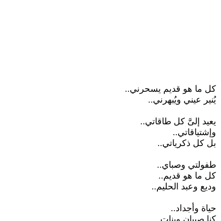
كل ما هو قديم يسحرني..
يُنير عيني ويُبهرني..
يعيد إلىَّ كل طاقاتي..
وإشتياقاتي..
بل كل ذكرياتي..
طفولتي وصباي..
كل ما هو قديم..
وديع وعبد الحليم..
حياة وأجداد..
كنا صبيان وبنات..