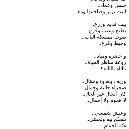
حسن وعماد..
البت تريز وصاحبتها وداد..
بيت قديم وزرع..
بطيخ وعنب وقَرع..
صوت ممسكة الباب..
وخبط وقَرع..
و خضرة ومياه..
روعة مناظر الحياة..
يااااه ياااااه!!
وريف وهدوء وجَمَال..
صحراء خالية وجِمال..
كان الحال غير الحال..
لا هموم ولا أحمال..
وعيش شمسي..
تتصبّح بيه وتمسّي..
غيّة الحمام..