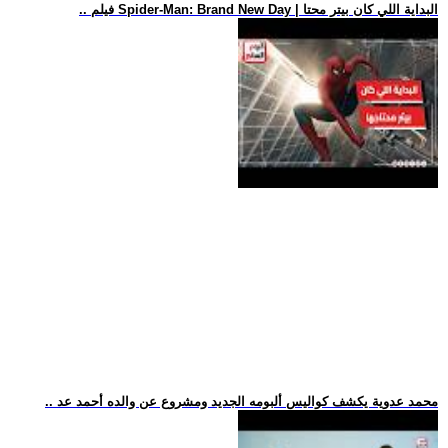
.. فيلم Spider-Man: Brand New Day | البداية اللي كان بيتر محتا
.. محمد عدوية يكشف كواليس ألبومه الجديد ومشروع عن والده أحمد عد