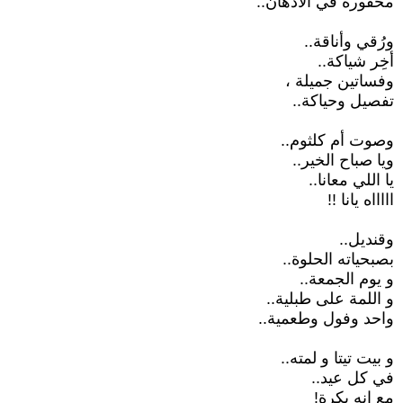
محفورة في الأذهان..
ورُقي وأناقة..
أخِر شياكة..
وفساتين جميلة ،
تفصيل وحياكة..
وصوت أم كلثوم..
ويا صباح الخير..
يا اللي معانا..
اااااه يانا !!
وقنديل..
بصبحياته الحلوة..
و يوم الجمعة..
و اللمة على طبلية..
واحد وفول وطعمية..
و بيت تيتا و لمته..
في كل عيد..
مع إنه بكرة!