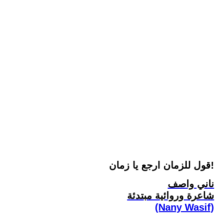
قول للزمان ارجع يا زمان!
ناني واصف
شاعرة وروائية مبتدئة
(Nany Wasif)