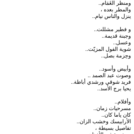
ومنظر الغَمَام..
والمطر بعده ،
ينزل والناس نيام..
و فطير مشللت..
وجبنة قديمة..
وعسل..
شوية الفول المزيّت..
وحِزمة بصل..
وأبيض وأسود..
وصوت عبد الصمد ..
فريد شوقي ورشدي أباظة..
يحيا برج الأسد..
وأفلام..
مسرحيات زمان..
كان ياما كان..
الأرابيسك وخشب الزان..
تفاصيل بسيطة ،