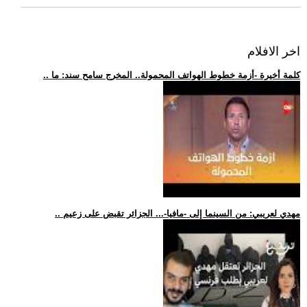
اخر الافلام
.. كلمة أخيرة -أزمة خطوط الهواتف المحمولة.. المخرج سامح سند: ما
.. مهدي لعريبي: من السينما إلى -مافيا-... الجزائر تقبض على زعيم