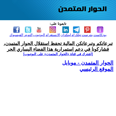
تابعونا على:
بودكاست
بنترست
تيلكرام
لينكدإن
الانستغرام
اليوتيوب
التويتر
الفيسبوك
تبرعاتكم وتبرعاتكن المالية تحفظ استقلال الحوار المتمدن،
فشاركونا في دعم استمرارية هذا الفضاء اليساري الحر
[اشترك في قناة ‫«الحوار المتمدن» على اليوتيوب]
الحوار المتمدن - موبايل
الموقع الرئيسي