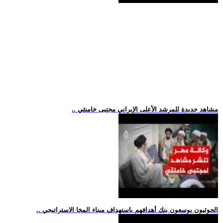
.. مشاهد جديدة للمرشد الأعلى الإيراني مجتبى خامنئي
.. الحوثيون يوسعون بنك أهدافهم باستهداف ميناء المخا الاستراتيجي