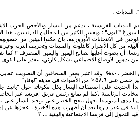
 البلديات .
 البلديات الفرنسية ، بدعم من اليسار وبالأخص الحزب الاشت
جين في الانتخابات الأوروربية، بأن مكنوا البيئين من حصولهم
دهور الاوضاع الاجتماعي بشكل كارثي، يتعذر على القوى السيا
وتداعياتها الاقتصادية والمالية ،صوت الأربعون من المئة لصالح الخضر ،٤٠%، وقد
ات في مدينة "لوفار"
نتخابات الرئاسية ،كما لم يمانع رئيس فريق ؛فرنسا غير الخ
لى المدى المتوسط ،فهل ينجح الخضر على توحيد اليسار على 
رالية في عقر دارها بعد أن أظهرت هذه الأخيرة ، عجزها عن إدا
 التحول إلى فرنسا الاجتماعية والبيئية ... ؟