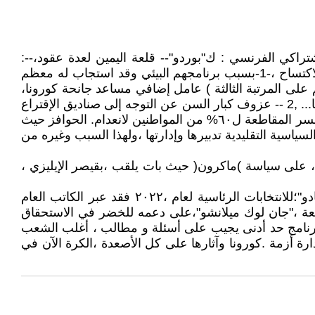
راكي الفرنسي : ك"بوردو"-- قلعة اليمين لعدة عقود،--:
مارسيليا ،" بورتو "،بواتي،"كرونوبل"،"نانسي"،بيزنسون"،استراسبورغ "؛ليون" ؛ ويفسر الكثير من المحللين الفرنسين، هذا الاكتساح ،-1-بسبب برنامجهم البيئي وقد استجاب له معظم
 على المرتبة الثالثة ) عامل إضافي مساعد جانحة كورونا،
عملت لصالح أطروحتهم، في هو ضرورة الحفاظ على سلامة البيئة من كل الأضرار كالثلوث والمبيدات وتجريف التربة وغيرها... ,2 -- عزوف كبار السن عن التوجه إلى صناديق الإقتراع
،خوفا من إصابتهم بداء كورونا ،هذه الفئات جرت العادة في فرنسا، أن يصوت أغلبها لصالح اليمين واليمين المتطرف ٣ كما تفسر المقاطعة ل٦٠% من المواطنين لانعدام. الحوافز حيث
سية التقليدية تدبيرها وإدارتها ،ولهذا السبب وغيره من
 اعتبر بعض الصحافين أن التصويت عقابي، على سياسة )ماكرون( حيث بات يلقب ،بقيصر الإيليزي ،
بالعودة إلى تغير المشهد السياسي لصالح البيئين الاجتماعي ،بدأ الحديث على اصطفاف اليسار بكل مكوناته حول "يانيك جادو"؛للانتخابات الرئاسية لعام ،٢٠٢٢ فقد عبر الكاتب العام
اضعة ،"جان لوك ميلانشو"،على دعمه للخضر في الاستحقاق
برنامج حد أدنى يجيب على أسئلة و مطالب ، أغلب الشعب
رة أزمة .كورونا وآثارها على كل الأصعدة ،الكرة الآن في