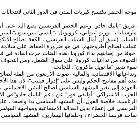
موجة الخضر تكتسح كبريات المدن في الدور الثاني لانتخابات ".
،فريق "يانيك جادو" زعيم الخضر الفرنسبن يضع اليد على أهم
الشباب (سبق أن أمال الشباب الفرنسي ، الكفة لصالح الايكولو
التخوف من تداعيات كورونا على سوق الشغل، ومن التخوف من ت
سوء تدبير "ما نويل ماكرون"، للجانحة
بيده أهم مفاتيح الحكم وليس على "إدوار فيليب"، لأن هذا الأخير حصل على ٥٨،٦% من الأصو
للحزب الاشتراكي "أوليفي فور" عن دعم "ليانيك جادو"في الا
الرئاسية. خلاصة القول ،أن المشهد السياسي بدا واضحا ، ع
الفرنسي في إعطاء بديل العدالة الاجتماعية ومواجهة النيوليب
ساحة فرنسا الخضراء ، وحلفائها اليسارين، المشهد السياسي قيد