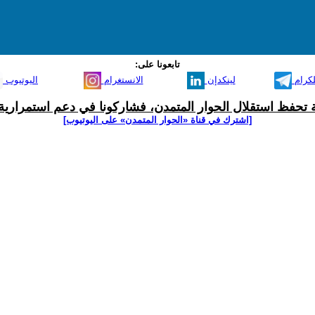
تابعونا على:
لكرام
لينكدإن
الانستغرام
اليوتيوب
ية تحفظ استقلال الحوار المتمدن، فشاركونا في دعم استمرارية 
[اشترك في قناة ‫«الحوار المتمدن» على اليوتيوب]