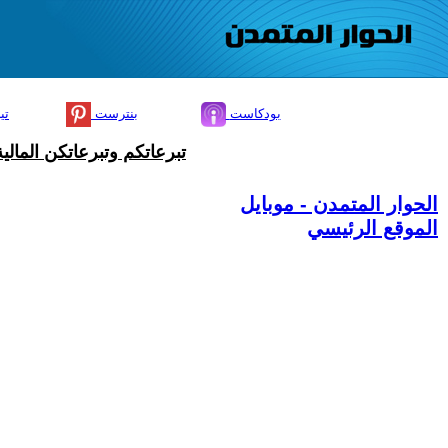
بودكاست
بنترست
تي
تبرعاتكم وتبرعاتكن المال
الحوار المتمدن - موبايل
الموقع الرئيسي