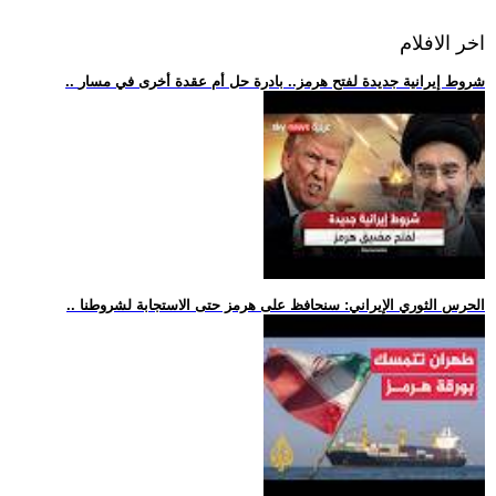
اخر الافلام
.. شروط إيرانية جديدة لفتح هرمز.. بادرة حل أم عقدة أخرى في مسار
.. الحرس الثوري الإيراني: سنحافظ على هرمز حتى الاستجابة لشروطنا