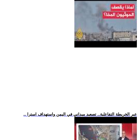
.. عبر الخريطة التفاعلية.. تصعيد ميداني في اليمن واستهداف استرا