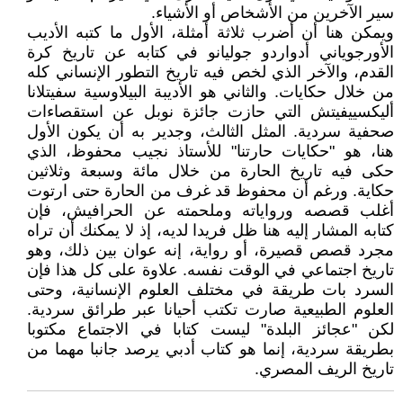
سير الآخرين من الأشخاص أو الأشياء.
ويمكن هنا أن أضرب ثلاثة أمثلة، الأول ما كتبه الأديب
الأورجوياني أدواردو جوليانو في كتابه عن تاريخ كرة
القدم، والآخر الذي لخص فيه تاريخ التطور الإنساني كله
من خلال حكايات. والثاني هو الأديبة البيلاوسية سفيتلانا
أليكسييفيتش التي حازت جائزة نوبل عن استقصاءات
صحفية سردية. المثل الثالث، وجدير به أن يكون الأول
هنا، هو "حكايات حارتنا" للأستاذ نجيب محفوظ، الذي
حكى فيه تاريخ الحارة من خلال مائة وسبعة وثلاثين
حكاية. ورغم أن محفوظ قد غرف من الحارة حتى ارتوت
أغلب قصصه ورواياته وملحمته عن الحرافيش، فإن
كتابه المشار إليه هنا ظل فريدا لديه، إذ لا يمكنك أن تراه
مجرد قصص قصيرة، أو رواية، إنه عوان بين ذلك، وهو
تاريخ اجتماعي في الوقت نفسه. علاوة على كل هذا فإن
السرد بات طريقة في مختلف العلوم الإنسانية، وحتى
العلوم الطبيعية صارت تكتب أحيانا عبر طرائق سردية.
لكن "عجائز البلدة" ليست كتابا في الاجتماع مكتوبا
بطريقة سردية، إنما هو كتاب أدبي يرصد جانبا مهما من
تاريخ الريف المصري.