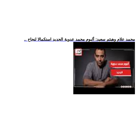
.. محمد علام وهيثم سعيد: ألبوم محمد عدوية الجديد استكمالا لنجاح