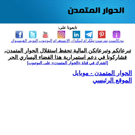
تابعونا على:
بودكاست
بنترست
تيلكرام
لينكدإن
الانستغرام
اليوتيوب
التويتر
الفيسبوك
تبرعاتكم وتبرعاتكن المالية تحفظ استقلال الحوار المتمدن،
فشاركونا في دعم استمرارية هذا الفضاء اليساري الحر
[اشترك في قناة ‫«الحوار المتمدن» على اليوتيوب]
الحوار المتمدن - موبايل
الموقع الرئيسي