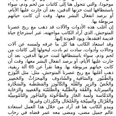
موجودا، والتي تتحول هنا إلى كائنات من لحم ودم، سواء
باستنطاقها لتبث حزنها الدفين، بعد أن جارت عليها الأيام،
أو برصد انفعال البشر معها، وقت أن كانت حياتهم
مربوطة بها.
إن أغلب هذه الأدوات والآلات قد ذهب مع ريح عصرنا
المتوحش، الذي أراد الكاتب مواجهته، عبر استرجاع حياة
قديمة افتقدها، ويود العودة إليها.
وقد استعاد الكاتب هنا كل ما عرفه ولمسه عن آلات
وحالات وأدوات، سادت ثم بادت، ليحولها إلى كائنات من
لحم ودم، سواء باستنطاقها لتبث حزنها الدفين، بعد أن
جارت عليها الأيام، أو برصد انفعال البشر معها، وقت أن
كانت حياتهم مربوطة بها. وهنا نقرأ عن 65 آلة ريفية،
ذهب أغلبها مع ريح عصرنا المتوحش، مثل: مثل النُورَج
والطًنبُور والسَاقية والشَادوف والمِحرَاثْ والحَصِير
والخُصْ والزيِر والقُلَّة والكَانُون والمَصْطَبة والسَحَّارة
والسِبرتَاية والقُفَة والطَبْلِّية والطُلمْبَة والعَصِيد والرَحَاية
والدَمَّاسة ولَمبة الجَاز والطَاحُونَة والمَاجُور والنَامُوسِيَّة
والغُرْبَال والسِيْجَة والخُلخَال والكِردَان وغيرها.
ويبدو الكاتب هنا قد أراد من خلال هذا العمل استعادة
عالم جميل مضى، ومضى معه عمر قضاه في رحاب