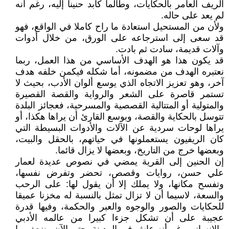
الريف العامر بالحكايات، وطالما كابد حنينا إليه، رغم أنه
لم يعد على حاله.
ولأن من المستحيل استعادة ما راح كاملا في الواقع، فهو
قد سعى إلى استرجاعه على الورق، من خلال أدوات
وآلات قديمة، سادت ثم بادت.
قد يكون هذا هو الهدف الأساسي من هذا العمل، ربما
نعتبره الهدف من مضمونه، أما شكله فيكمن خلفه هدف
آخر، وهو تعزيز الاتجاه الذي يوسع ألوان الأدب، بحيث لا
تستمر قاصرة على الشعر والرواية والقصة القصيرة
والمتولية أو المتتالية القصصية والمسرحية، فعجائز البلدة
تتوسل بالحكاية والقصة، وبوسع القارئ أن يراها هكذا، أو
يراها لوحات سردية عن الآلات والأدوات البسيطة التي
كان الريفيون يستعملونها في حياتهم، بالحقل والبيت،
وبعضها خرج من التاريخ، وبعضها لا يزال قائما.
إن الحنين إلى القرية يمضي في نصوص عديدة لعمار
علي حسن، روايات وقصص، تحضر وتفرض نفسها،
وتفسح مكانها، ولا يملك إلا أن يقول لها: على الرحب
والسعة، لاسيما أن لا تزال تمثل بالنسبة له مخزنا عميقا
للحكايات والصور والوجوه والعبر والحكمة، وفيها قدرة
عجيبة على أن تشكل جزءا كبيرا من عالمه الأدبي