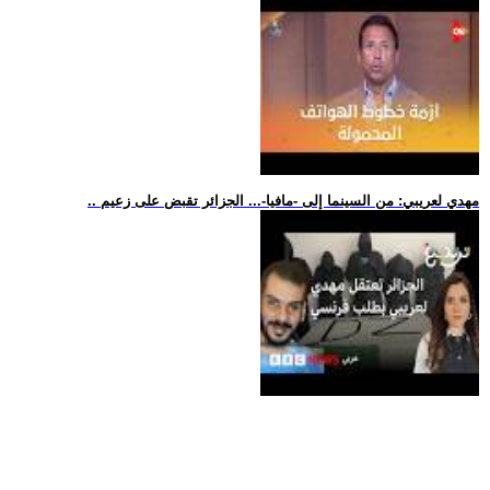
.. مهدي لعريبي: من السينما إلى -مافيا-... الجزائر تقبض على زعيم