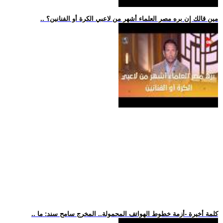
.. مين قالك إن بره مصر العلماء أشهر من لاعبي الكرة أو الفنانين؟
.. كلمة أخيرة -أزمة خطوط الهواتف المحمولة.. المخرج سامح سند: ما