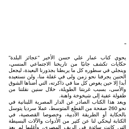
"
يحوي كتاب عمار علي حسن الأخير "عجائز البلدة"
حكايات تكشف جانبًا من تاريخنا الاجتماعي المنسي،
وينجلي في سطوره كل ما يربطنا بجذورنا البعيدة، ليجعل
الحنين يجرفنا نحو زمن ولى في غفلة منا، ولن نستعيده
أبدا إلا حين يغوص كل منا في ذاكرته، التي أضناها الشوق
والأسى، بسبب غربتنا الطويلة، خلال سنين نقلتنا من
طفولة عفية إلى شيخوخة واهنة.
ويعد هذا الكتاب الصادر عن الدار المصرية اللبنانية في
نحو 260 صفحة من القطع المتوسط، عملا سرديا يتوسل
بالحكاية أو الطريقة الأدبية، وخصوصا القصصية، في
الكتابة ليحكي لنا عن كثير من الأدوات والآلات البسيطة
التي كانت سائدة في الريف المصري، وأغلبها لم يعد