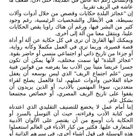
والإنساني رغم أنه عاش في المدينة، حتى الآن، ضعف ما
عاشه في الريف تقريبا.
إن "عجائز البلدة حكايات وقصص من خلال أدوات وآلات
بسيطة، هي الأبطال والشخصيات الرئيسية، رغم وجود
كثير من البشر فيها، ورغم أن هناك راويا يقص الحكايات
علينا، وينتقل معنا من آلة إلى أخرى.
ويمكنك أيها القارئ أن ترى في كل حكاية عن آلة أو أداة
قصة قصيرة، وربما ترى في العمل مكتملا وكأنه رواية،
أو جزءا من تاريخ ذاتي أو اجتماعي منسي أو حاضر بقوة.
"عجائز البلدة" لها سمت مختلف، لأنها يمكن أن تكون
جسرا عريضا متينا بين الأدب بما يفرضه من قوانين فنية
وبين "علم اجتماع الريف" الذي ليس بوسعه أن يغفل
حياة الفلاحين وأدوات عملهم، لذا فالعمل يصلح لقراء
متعددين، سوءا المهتمين بالأدب، أو الذين يريدون أن
يقفوا على تاريخ الريف المصري، أو خصائص مجتمعنا
بشكل عام.
إننا أمام عمل لا يخضع للتصنيف التقليدي الذي اعتدناه
في كتابة الأدب وقراءته، حيث أن التوسل بالسرد أو
الحكاية بات أوسع من أن يقتصر على الألوان الأدبية
المتعارف عليها. فكثير من كبار الأدباء في العالم استعملوا
هذه الوسيلة في قول أشياء أخرى، في سيرهم الذاتية أو