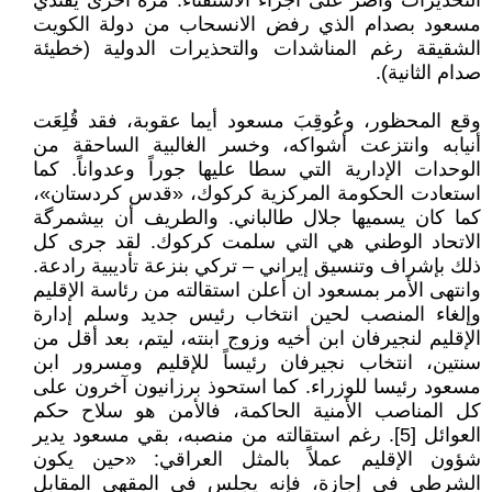
التحذيرات وأصر على اجراء الاستفتاء. مرة أخرى يقتدي
مسعود بصدام الذي رفض الانسحاب من دولة الكويت
الشقيقة رغم المناشدات والتحذيرات الدولية (خطيئة
صدام الثانية).
وقع المحظور، وعُوقِبَ مسعود أيما عقوبة، فقد قُلِعَت
أنيابه وانتزعت أشواكه، وخسر الغالبية الساحقة من
الوحدات الإدارية التي سطا عليها جوراً وعدواناً. كما
استعادت الحكومة المركزية كركوك، «قدس كردستان»،
كما كان يسميها جلال طالباني. والطريف أن بيشمرگة
الاتحاد الوطني هي التي سلمت كركوك. لقد جرى كل
ذلك بإشراف وتنسيق إيراني – تركي بنزعة تأديبية رادعة.
وانتهى الأمر بمسعود ان أعلن استقالته من رئاسة الإقليم
وإلغاء المنصب لحين انتخاب رئيس جديد وسلم إدارة
الإقليم لنجيرفان ابن أخيه وزوج ابنته، ليتم، بعد أقل من
سنتين، انتخاب نجيرفان رئيساً للإقليم ومسرور ابن
مسعود رئيسا للوزراء. كما استحوذ برزانيون آخرون على
كل المناصب الأمنية الحاكمة، فالأمن هو سلاح حكم
العوائل [5]. رغم استقالته من منصبه، بقي مسعود يدير
شؤون الإقليم عملاً بالمثل العراقي: «حين يكون
الشرطي في إجازة، فإنه يجلس في المقهى المقابل