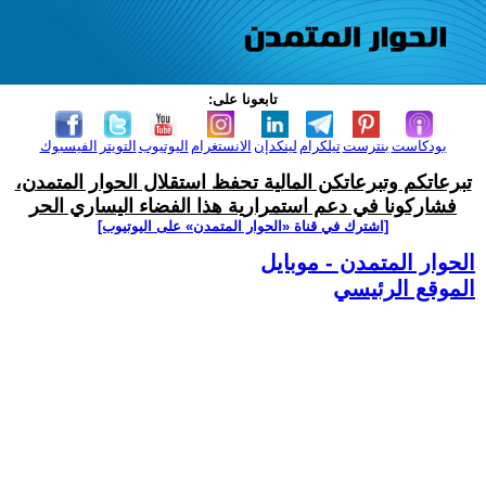
تابعونا على:
بودكاست
بنترست
تيلكرام
لينكدإن
الانستغرام
اليوتيوب
التويتر
الفيسبوك
تبرعاتكم وتبرعاتكن المالية تحفظ استقلال الحوار المتمدن،
فشاركونا في دعم استمرارية هذا الفضاء اليساري الحر
[اشترك في قناة ‫«الحوار المتمدن» على اليوتيوب]
الحوار المتمدن - موبايل
الموقع الرئيسي