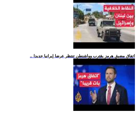
.. اتفاق مضيق هرمز يقترب وواشنطن تنتظر عرضا إيرانيا جديدا