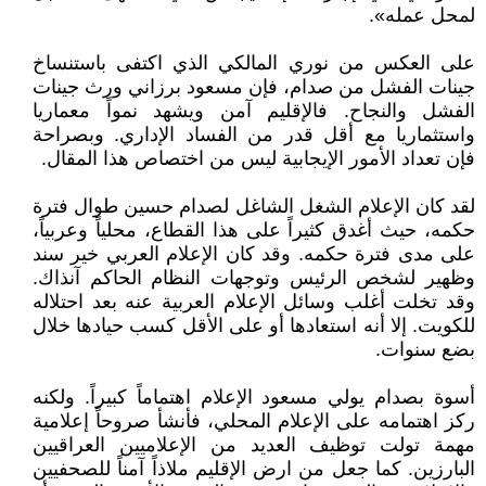
لمحل عمله».
على العكس من نوري المالكي الذي اكتفى باستنساخ
جينات الفشل من صدام، فإن مسعود برزاني ورث جينات
الفشل والنجاح. فالإقليم آمن ويشهد نمواً معماريا
واستثماريا مع أقل قدر من الفساد الإداري. وبصراحة
فإن تعداد الأمور الإيجابية ليس من اختصاص هذا المقال.
لقد كان الإعلام الشغل الشاغل لصدام حسين طوال فترة
حكمه، حيث أغدق كثيراً على هذا القطاع، محلياً وعربياً،
على مدى فترة حكمه. وقد كان الإعلام العربي خير سند
وظهير لشخص الرئيس وتوجهات النظام الحاكم آنذاك.
وقد تخلت أغلب وسائل الإعلام العربية عنه بعد احتلاله
للكويت. إلا أنه استعادها أو على الأقل كسب حيادها خلال
بضع سنوات.
أسوة بصدام يولي مسعود الإعلام اهتماماً كبيراً. ولكنه
ركز اهتمامه على الإعلام المحلي، فأنشأ صروحاً إعلامية
مهمة تولت توظيف العديد من الإعلاميين العراقيين
البارزين. كما جعل من ارض الإقليم ملاذاً آمناً للصحفيين