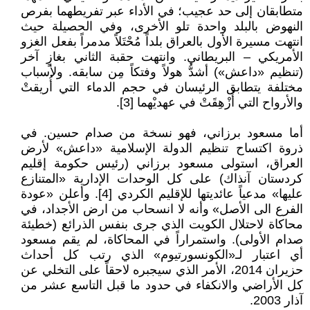
متطابقان إلى حد عجيب؛ في الأداء عبر تفريطهما بفرص
النهوض بالبلد واحدة تلو الأخرى، وفي الحصيلة حيث
انتهت مسيرة الأول بالعراق بلداً مُحْتَلاً مدمراً بفعل الغزو
الأمريكي – البريطاني. وانتهت حقبة الثاني بغازٍ آخر
(تنظيم «داعش») أشدُّ هولاً وفتكاً مِن سابقه. ولأسباب
مختلفة يتطابق الرئيسان في حجم الدماء التي أُريقتْ
والأرواح التي أُزْهِقَتْ في عهديْهما [3].
أما مسعود برزاني، فهو نسخة من صدام حسين. في
ذروة اكتساح تنظيم الدولة الإسلامية «داعش» لأرض
العراق، استولى مسعود برزاني (رئيس حكومة إقليم
كردستان آنذاك) على كل الوحدات الإدارية «المتنازع
عليها» مدعياً عائديتها للإقليم الكردي [4]. وأعلن «عودة
الفرع الى الأصل» وأنه لا انسحاب من ارض الأجداد، في
محاكاة لاحتلال الكويت الذي جرى بنفس الذرائع (خطيئة
صدام الأولى). واستمراراً في المحاكاة، لم يقم مسعود
أي اعتبار لـ«الكونسورتيوم» الذي رتب كل أحداث
حزيران 2014، الأمر الذي سيجبره لاحقاً على التخلي عن
كل الأراضي والانكفاء في حدود ما قبل التاسع عشر من
آذار 2003.