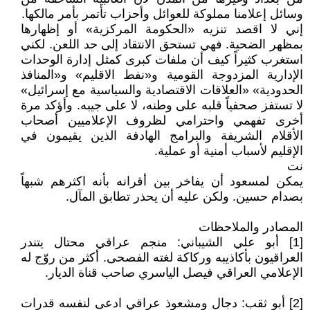
وسائل إعلامنا مملوكة للعوائل وأحزاب تأتمر بأمر مالكها.
إني لا اقصد تنزيه «الحكومة المركزية» أو إظهارها
بمظهر الضحية. فهي تستحق الانتقاد إلى حد اللعن. لكني
استغرب كثيراً كيف أن ملفات كبرى كمثل إدارة الوحدات
الإدارية المزدوجة القومية و«نفط الاقليم» و«المنافذ
الحدودية» «العلاقات الاقتصادية والسياسية مع إسرائيل»
لا تستفز صحفياً قلبه على وطنه، لا على جيبه. وأؤكد مرة
أخرى تفهمي واحترامي لظروف الإعلاميين أصحاب
الأقلام الشريفة والبرامج الهادفة الذين يقيمون في
الإقليم لأسباب أمنية أو عملية.
نت
يمكن لمسعود أن يفاخر بين أقرانه بأنه اكثرهم شبهاً
بصدام حسين. ولكن عليه أن يحذر تطابق المآل.
المصادر والملاحظات
[1] أبو علي الشيباني: منجم عراقي محتال يتندر
العراقيون بأكاذيبه وركاكة لغته الفصحى. أكثر من روّج له
الإعلامي العراقي فيصل الياسري صاحب قناة الديار.
[2] أبو ثقب: دجال ومشعوذ عراقي ادعى لنفسه قدرات