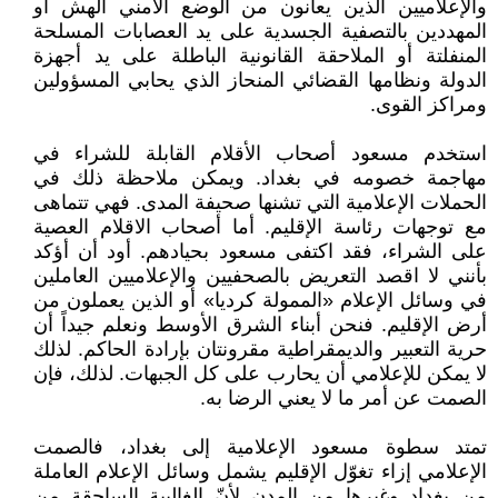
والإعلاميين الذين يعانون من الوضع الأمني الهش أو
المهددين بالتصفية الجسدية على يد العصابات المسلحة
المنفلتة أو الملاحقة القانونية الباطلة على يد أجهزة
الدولة ونظامها القضائي المنحاز الذي يحابي المسؤولين
ومراكز القوى.
استخدم مسعود أصحاب الأقلام القابلة للشراء في
مهاجمة خصومه في بغداد. ويمكن ملاحظة ذلك في
الحملات الإعلامية التي تشنها صحيفة المدى. فهي تتماهى
مع توجهات رئاسة الإقليم. أما أصحاب الاقلام العصية
على الشراء، فقد اكتفى مسعود بحيادهم. أود أن أؤكد
بأنني لا اقصد التعريض بالصحفيين والإعلاميين العاملين
في وسائل الإعلام «الممولة كرديا» أو الذين يعملون من
أرض الإقليم. فنحن أبناء الشرق الأوسط ونعلم جيداً أن
حرية التعبير والديمقراطية مقرونتان بإرادة الحاكم. لذلك
لا يمكن للإعلامي أن يحارب على كل الجبهات. لذلك، فإن
الصمت عن أمر ما لا يعني الرضا به.
تمتد سطوة مسعود الإعلامية إلى بغداد، فالصمت
الإعلامي إزاء تغوّل الإقليم يشمل وسائل الإعلام العاملة
من بغداد وغيرها من المدن لأنّ الغالبية الساحقة من