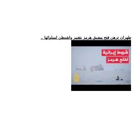
.. طهران ترهن فتح مضيق هرمز بتغيير واشنطن لسلوكها