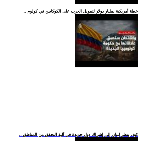
.. خطة أمريكية بمليار دولار لتمويل الحرب على الكوكايين في كولوم
.. كيف ينظر لبنان إلى إشراك دول جديدة في آلية التحقق من المناطق