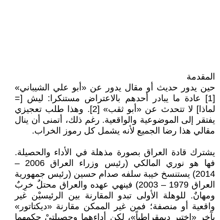
المقدمة
حين يدور حديث أو مقال يدور عن «أبو علي الشيباني»
[1] عادة ما يبادر أحدهم بالاعتراض مستنكرا: ليش [=
لماذا] لا تتحدث عن «أبو ثقب» [2]. وهذا طلب تعجيزي
يفتقر إلى الموضوعية والواقعية. رغم ذلك، أتمنى أن ينال
مقالي هذا رضا الجميع لأنه يشمل كل رموز الخراب.
يشترك قادة العراق بصورة مذهلة في الأداء والحصيلة.
فها هو نوري المالكي (رئيس وزراء العراق 2006 –
2014) يستنسخ خيبة سلفه صدام حسين (رئيس جمهورية
العراق 1979 – 2003) فينهي عهده والعراق محتلٌ خرِبٌ
ومهانٌ. للوهلة الأولى تبدو المقارنة بين الرئيسيْن غير
واقعية أو منصفة؛ فمن غير الممكن مقارنة «ديكتاتور»
بآخر «اختير ديمقراطياً»، لكن أداءهما وحصيلتيْ حكمهما