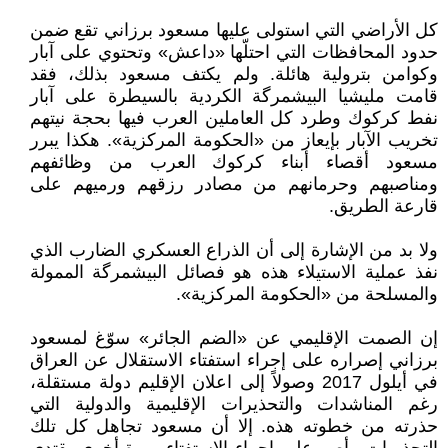
كل الأراضي التي استولى عليها مسعود برزاني تقع ضمن
حدود المحافظات التي احتلّها «داعش» وتحتوي على آبار
وكوامن بترولية هائلة. ولم يكتف مسعود بذلك، فقد
قامت مليشيا البيشمرگة الكردية بالسيطرة على آبار
نفط كركوك وطرد كل العاملين العرب فيها بحجة نيتهم
تخريب الآبار بإيعاز من «الحكومة المركزية». هكذا يبرر
مسعود أقصاء أبناء كركوك العرب من وظائفهم
ومناصبهم وحرمانهم من مصادر رزقهم ورميهم على
قارعة الطريق.
ولا بد من الإشارة إلى أن الذراع العسكري الضارب الذي
نفذ عملية الاستيلاء هذه هو فصائل البيشمرگة الممولة
والمسلحة من «الحكومة المركزية».
إن الصمت الإقليمي عن «الضم الجائر» سوّغ لمسعود
برزاني إصراره على إجراء استفتاء الاستقلال عن العراق
في أيلول 2017 وصولاً إلى اعلان الإقليم دولة مستقلة،
رغم المناشدات والتحذيرات الإقليمية والدولية التي
حذرته من خطوته هذه. إلا أن مسعود تجاهل كل تلك