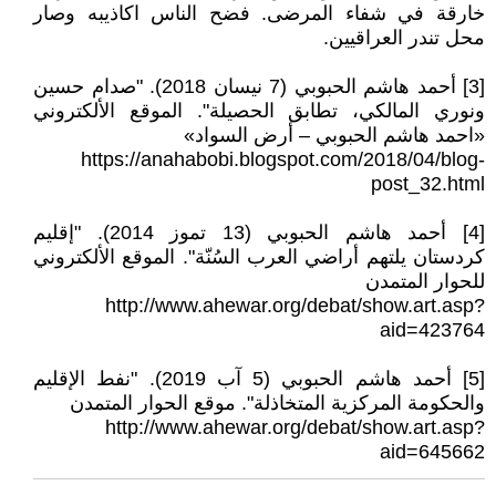
خارقة في شفاء المرضى. فضح الناس اكاذيبه وصار
محل تندر العراقيين.
[3] أحمد هاشم الحبوبي (7 نيسان 2018). "صدام حسين
ونوري المالكي، تطابق الحصيلة". الموقع الألكتروني
«احمد هاشم الحبوبي – أرض السواد»
https://anahabobi.blogspot.com/2018/04/blog-
post_32.html
[4] أحمد هاشم الحبوبي (13 تموز 2014). "إقليم
كردستان يلتهم أراضي العرب السُنّة". الموقع الألكتروني
للحوار المتمدن
http://www.ahewar.org/debat/show.art.asp?
aid=423764
[5] أحمد هاشم الحبوبي (5 آب 2019). "نفط الإقليم
والحكومة المركزية المتخاذلة". موقع الحوار المتمدن
http://www.ahewar.org/debat/show.art.asp?
aid=645662