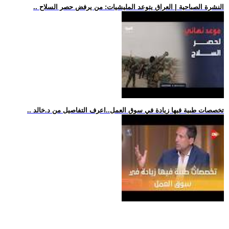
.. النشرة الصباحية | العراق يتوعد المليشيات: من يرفض حصر السلاح
.. تخصصات طبية فيها زيادة في سوق العمل..اعرف التفاصيل من د.خالد