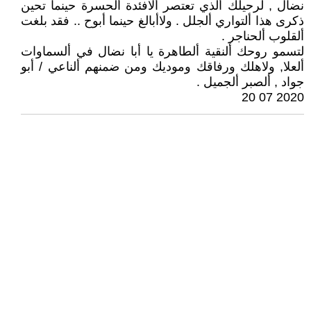
نضال , لرحيلك ألذي تعتصر ألافئدة ألحسرة حينما تحين
ذكرى هذا ألتواري ألجلل . ولاأبالغ حينما أبوح .. فقد بلغت
ألقلوب ألحناجر .
لتسمو روحك ألنقية ألطاهرة يا أبا نضال في ألسماوات
ألعلا, ولاهلك ورفاقك وموديك ومن ضمنهم ألناعي / أبو
جواد , ألصبر ألجميل .
2020 07 20