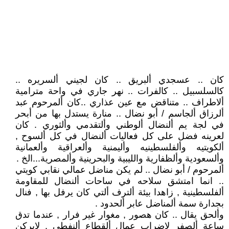
كان .. عسجدي ألبريق .. كان لجيني ألسريره ..
كالسلسبيل .. كالفرات .. نهر جاري في واحة مترامية
ألاطراف .. متناقض مع عين عذاري ..كان ألمرحوم عبد
ألرزاق ألجاسم / أبو نضال .. منارة يستدل بها من أبحر
في لجة يم ألنضال ألوطني وألتقدمي وألثوري . كان
لعرينه فضل على كل فعاليات ألنضال في كل ألسوح ,
ألكويتيه وألفلسطينيه وأليمنية وألعراقية وألعمانية
وألسعودية وألظفارية والليبية والبحرينية وألمصرية...الخ .
ألمرحوم / أبو نضال .. لم يكن مناضل عمالي نقابي كويتي
.. انما امتشق سلاحه في ساحات ألنضال للمقاومة
ألفلسطينية , زاهدا بيئة ألترف ألتي كان يرفل بها , فنال
بجدارة سمة ألمناضل عابر ألحدود .
وألحق يقال .. كان هصور , مغوار غير فرار , عندما تدق
ساعة ألصفر لاضراب عمال ألقطاع ألنفطي , لايركن