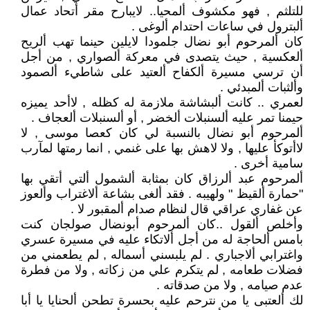
للتلثم , فهو مكشوف ألمحيا.. لايبارح مقر أتحاد عمال
ألبترول في ساعات احتدام ألوغى .
كان ألمرحوم أبو نضال جلمودا لايلين حينما تهب ألريح
ألعكسية , حيث يتصدى في معركة ألصواري , من أجل
أن ترسي مسيرة ألكفاح ألعتيد على شاطيء ألصمود
وألثبات ألمبدئي .
لعمري .. كانت ألبشاشة ملازمة له كظله , لاأحد يميزه
حيمنا تمر عليه ألسنبلات ألخضر , أو ألسنبلات ألعجاف .
ألمرحوم أبو نضال بالنسبة لي كان كعصا موسى , لا
لاأتوكأ عليها , ولا لاهش بها على غنمي , انما رمتها لمآرب
سامية أخرى .
ألمرحوم عبد ألرزاق كان بمثابة ألشمول ألتي أتقي بها
"حمارة ألقيظ " ولهيبه . فقد ألغى بشاعة ألاغتراب وألعوز
عن غفاري عراقي قال لنظام صدام ألمقبور لا .
وأخلص ألقول ..كان ألمرحوم أبونضال صولجان كنت
بامس ألحاجة له من أجل ألاتكاء عليه في مسيرة عسري
واغترابي ألاجباري . لم يلبسني أسماله , لم يطعمني من
فضلات طعامه , لم يتكرم علي من زكاته , ولا من فطرة
عدم صيامه , ولا من صدقاته .
لك ألعتبى يا من نترحم عليه بحسرة تطحن ألحنايا يا أبا