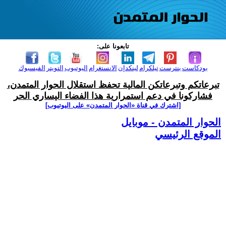
تابعونا على:
بودكاست
بنترست
تيلكرام
لينكدإن
الانستغرام
اليوتيوب
التويتر
الفيسبوك
تبرعاتكم وتبرعاتكن المالية تحفظ استقلال الحوار المتمدن،
فشاركونا في دعم استمرارية هذا الفضاء اليساري الحر
[اشترك في قناة ‫«الحوار المتمدن» على اليوتيوب]
الحوار المتمدن - موبايل
الموقع الرئيسي