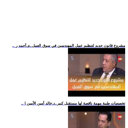
.. مشروع قانون جديد لتنظيم عمل المهندسين في سوق العمل..م.أحمد ر
.. تخصصات طبية مهمة ناقصة لها مستقبل كبير..د.خالد أمين الأمين ا