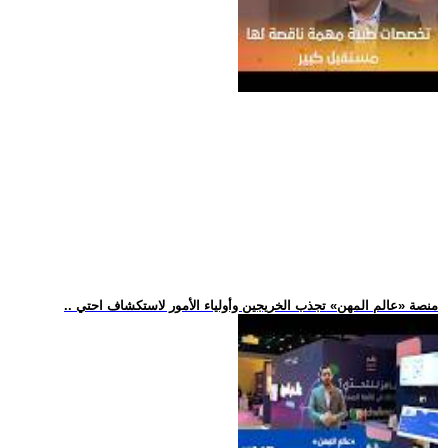
.. منصة «عالم المهن» تجذب الخريجين وأولياء الأمور لاستكشاف احتي