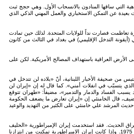
هية التي ساقها المنادون بالانسحاب الأول. وهي حجج ثبت
نا ما زالت بعيدة عن التمكن الاستخباري والعمل المهني الذكي الذي
يرة تعاظمت فصارت نداً للولايات المتحدة. لذلك حين تمادت
أيقونة التدخل الإقليمي) في بغداد في الثالث من كانون
 الأرض العراقية باستهداف المصالح الأمريكية. لكن على
س من صحيفة الأخبار اللبنانية، أنّ «بلاده لن تتدخل في
ة، الذي يتسبّب في انفلات أمني». كما قال له إن «إيران لن
د يسبب الفساد والدمار والتدمير»، مضيفاً: «طهران تتوقع
لد الضيف، قال الخامنئي إن «إيران تعارض ما يضعف الحكومة
لتي لا تريد حكومة عراقيّة مستقلّة وقويّة منتخبة عبر تصويت شعبي». انتهى الاقتباس [2]. احتوى حديث المرشد علي خامنئي على الكثير من التهديد والوعيد
العراق الحديث. فقد استخدمت إيران الإمبراطورية «الحليف
الكردي» لانتزاع تنازلات كبيرة من الحكومة العراقية. وهو ما تجسد في المعاهدة التي نتجت عن «اتفاقية الجزائر» عام 1975. وإذا كانت إيران الامبراطورية تمكنت من ابتزازنا