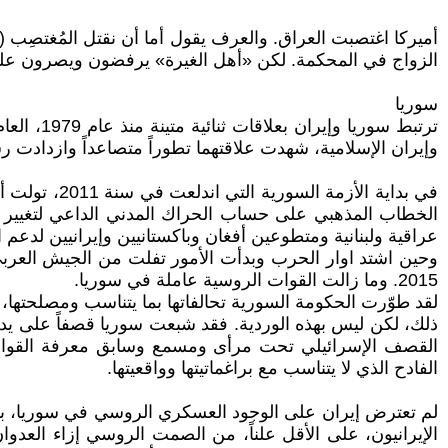
أميركا اغتصبت العراق. والعرف يقول أما أن نقتل المُغتصِب (وهذ
الزواج في المحكمة. لكن «أهل الغيرة» يرفضون ويصرون عل
سوريا
ترتبط سو
وإيران الإسلامية، شهدت علاقتهما تطوراً متصاعداً وازدادت رسو
في بداية ال
الخطاب المذهبي على حساب الحراك المدني الداعي لتغيير 
عراقية ولبنانية ومتطوعين أفغان وباكستانيين وإيرانيين لدع
وحين اشتد اوار الحرب وبدأت الأمور تفلت من الجيش العربي 
2015. وما زالت القوات الروسية عاملة في سوريا.
لقد طوّرت الحكومة السورية تحالفاتها بما يتناسب ومصلحتها،
ذلك، لكن ليس بهذه الوردية. فقد شبعت سوريا قصفاً على يد ال
القصف الإسرائيلي تحت مرأى ومسمع وسابق معرفة القوات 
الفادح الذي لا يتناسب مع براغماتيتها وواقعيتها.
لم تعترض إيران على الوجود العسكري الروسي في سوريا، بل رحب
الإيرانيون، على الأقل علناً، من الصمت الروسي إزاء العدو