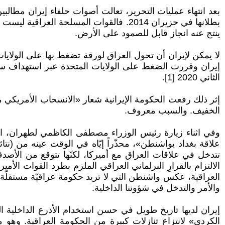
بعد انتهاء عمليات التحرير، تعالت أصوات حلفاء إيران مطالب
بطلانها في حزيران 2014. فالقوات المسلحة
ينتج عنه انجاز قابل للصمود على الأرض.
لا يمكن لإيران أن تحول العراق لورقة تضغط بها على الولايات 
إيران وقررت الضغط على الولايات المتحدة عبر استهداف سفار
الثاني 2020 [1].
إثر ذلك رفعت الحكومة الإيرانية شعار «الانسحاب الأمريكي 
الخفيف. والسبب معروف.
وفي اثناء زيارة رئيس الوزراء مصطفى الكاظمي لطهران، ابلغ
علاقة بغداد بواشنطن»، محذّراً إيّاه في الوقت عينه من (نتائ
تتدخل في علاقات العراق مع أميركا، لكنّها تتوقع من الأصدق
الالتزام بالقرارِ البرلماني العراقي الملزم بطرد القوات الأ
والأمر والتدخل في شؤوننا الداخلية.
إيران لديها تاريخ طويل في حسن استخدام الأذرع الداخلية الت