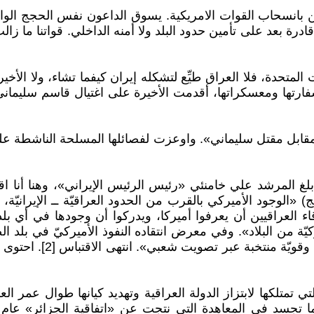
ين بانسحاب القوات الامريكية. يسوق الداعون نفس الحجج الوا
 العراقية ليست قادرة بعد على تأمين حدود البلد ولا أمنه الداخلي. قوات
المتحدة، فلا العراق طيِّع لتشكله إيران كيفما تشاء، ولا الأخ
تها ومعسكراتها، أقدمت الأخيرة على اغتيال قاسم سليماني (
مقابل مقتل سليماني». واوعزت لفصائلها المسلحة الناشطة على
 المرشد علي خامنئي «رئيس الرئيس الإيراني»، وهنا أنا اقتب
ج) «الوجود الأميركي بالقرب من الحدود العراقيّة ــ الإيرانيّ
اء العراقيين أن يعرفوا أميركا، ويدركوا أن وجودها في أي بل
ميركيّة من البلاد». وفي معرض انتقاده النفوذ الأميركيّ في ب
العراقية، عكس واشنطن ا
ي تمتلكها لابتزاز الدولة العراقية وتهديد كيانها طوال عمر 