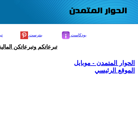
بودكاست
بنترست
تي
تبرعاتكم وتبرعاتكن المال
الحوار المتمدن - موبايل
الموقع الرئيسي