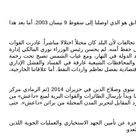
العراق قصته قصة. الفشل هو السمة الغالبة على تحالفاته، قبل وبعد عام 2003. إن الاستعداء الغبي الذي مارسه النظام السابق هو الذي اوصلنا إلى سقوط 9 نيسان 2003. أما بعد هذا
 لا يمكن الحديث عن تحالفات لأن البلد كان محتلاً احتلالا مباشراً. غادرت القوات
ى حفظ أمنه. لم يحسن رئيس الوزراء نوري المالكي إدارة
 بيد الدولة في النهار، ومع غياب الشمس تصبح تحت رحمة
د والمحافظات الشيعية غارقة في الفساد والفشل الإداري
ادية بفضل تعاظم واردات النفط. أما علاقاتنا الخارجية،
وجاءت ساعة دفع حساب قصر النظر هذا بـ«مؤامرة سقوط الموصل» حين أقدم تنظيم «داعش» على احتلال محافظتي نينوى وصلاح الدين في حزيران 2014 (ثم الرمادي مركز
باراك أوباما وبدأ بإرسال الطائرات والقوات البرية لمنع «داعش» من
رد المقابل لتحرير المدن المحتلة من براثن «داعش». حتى
ة عن تأمين الجهد الاستخباري والعمليات الجوية اللذين
عدو.