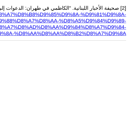
[2] صحيفة الأخبار اللبنانية. "الكاظمي في طهران: الدعوات إلى طرد الاحتلال الأميركيّ تتزايد". 22 تموز 2020.
%83%D8%A7%D8%B8%D9%85%D9%8A-%D9%81%D9%8A-
%88%D8%A7%D8%AA-%D8%A5%D9%84%D9%89-
8%A7%D8%AD%D8%AA%D9%84%D8%A7%D9%84-
9%8A-%D8%AA%D8%AA%D8%B2%D8%A7%D9%8A