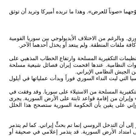
زوّجهما «صوناً للعرض». وهذا ما تريده أميركا وتريد أن توثق
لى أنقاض العهد الامبراطوري. وبالرغم من الاختلاف الأيديولوجي بين سوريا القومية
كافة ملفات المنطقة. ولم يبتعد أو يخذل أحدهما الآخر.
اتها. ومع تعاظم قوة التنظيمات التكفيرية المسلحة وارتفاع الخطاب المذهبي على
وات النظامية. عندها اقحمت إيران فصائل شيعية مسلحة
ن الجيش النظامي الإيراني.
لتي لبت النداء السوري فوراً وبدأت عملياتها في أيلول
التكفيرية المسلحة من الاستيلاء على سوريا. وقد وفقت في
» وإيران من إقامة قواعد ثابتة على الأرض السورية. يجرى
إني على يقين بأن الحكومة السورية ستصحح هذا الخلل
ى أن التدخل الروسي إنما تم بحثٍّ إيراني. كما لم يتذمر
ى امتداد الأرض السورية. قد يتذمر إعلامي في صحيفة أو