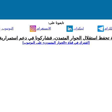
تابعونا على:
لكرام
لينكدإن
الانستغرام
اليوتيوب
ية تحفظ استقلال الحوار المتمدن، فشاركونا في دعم استمرارية 
[اشترك في قناة ‫«الحوار المتمدن» على اليوتيوب]