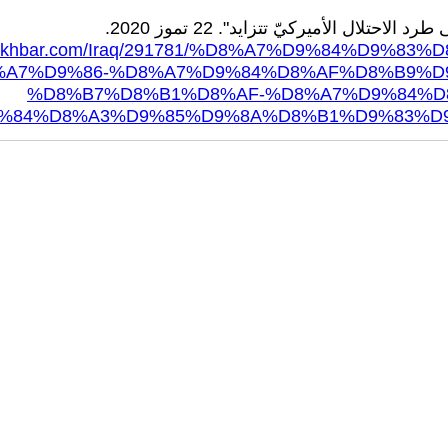
.al-akhbar.com/Iraq/291781/%D8%A7%D9%84%D9
A7%D9%86-%D8%A7%D9%84%D8%AF%D8%B9%D9
%D8%B7%D8%B1%D8%AF-%D8%A7%D9%84%D
%84%D8%A3%D9%85%D9%8A%D8%B1%D9%83%D