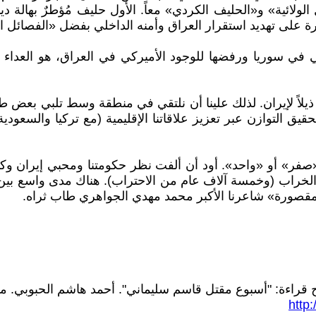
لائية» و«الحليف الكردي» معاً. الأول حليف مُؤطرٌ بهالة ديني
على تهديد استقرار العراق وأمنه الداخلي بفضل «الفصائل الو
في سوريا ورفضها للوجود الأميركي في العراق، هو العداء ال
ن ذيلاً لإيران. لذلك علينا أن نلتقي في منطقة وسط تلبي بعض ط
قيق التوازن عبر تعزيز علاقاتنا الإقليمية (مع تركيا والسعودي
صفر» أو «واحد». أود أن ألفت نظر حكومتنا ومحبي إيران وكارهي
 الخراب (وخمسة آلاف عام من الاحتراب). هناك مدى واسع بين 
مقصورة» شاعرنا الأكبر محمد مهدي الجواهري طاب ثراه.
http