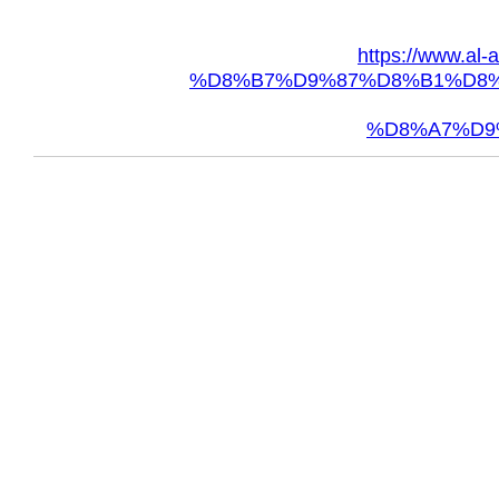
https://www
%D8%B7%D9%87%D8%B1%D8%
%D8%A7%D9