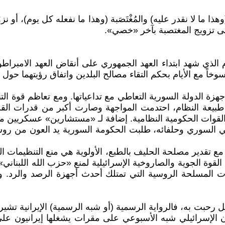
ا ما لا نقدر عليه) والمُغْتَصَبة (وهذا ما نفعله كل يوم)، أو ن
ى تزويج المغتصبة بآخر «خصي».
ريا وإيران بعلاقات ثنائية متينة منذ عام 1979، العام الذي شهد ابتداء العهد الجمهوري ع
خاً مع الأيام بحكم التقاء مصالح البلدين واتفاق رؤيتهما حول 
أزمة السورية التي اندلعت في سنة 2011، تولت أجهزة الدولة السورية التعاطي مع تداعي
طبيعة النظام، احتدمت المواجهة وصارت أكبر من قدرات الق
م القوات الحكومية النظامية. إضافة لـ «مستشارين» عسكريين م
السوري وحلفائه، طلبت الحكومة السورية يد العون من روسيا ا
 مع تقدير مصلحة الحليف بالطبع، الأولوية هي منع التنظيمات 
قوة الجوية والصاروخية الإسرائيلية لمنع «حزب الله اللبناني
المسلحة الروسية التي تمتلك أحدث أجهزة الرصد والرد. و
ت به، فالرواية الرسمية (أو شبه الرسمية) الإيرانية تشير إل
ان الإسرائيلي شبه الأسبوعي على مقرات يشغلها إيرانيون عل