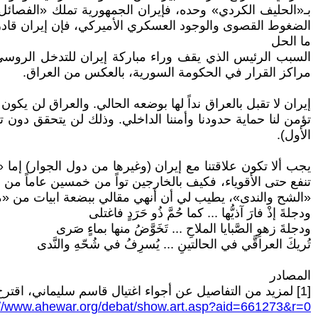
بـ«الحليف الكردي» وحده، فإيران الجمهورية تملك «الفصائل الو
الضغوط القصوى والوجود العسكري الأميركي، فإن إيران قادرة 
ما الحل
السبب الرئيس الذي يقف وراء مباركة إيران للتدخل الروسي 
مراكز القرار في الحكومة السورية، بالعكس من العراق.
إيران لا تقبل بالعراق نداً لها بوضعه الحالي. والعراق لن يكو
تؤمن لنا حماية حدودنا وأمننا الداخلي. وذلك لن يتحقق دون تح
الأول).
يجب ألا تكون علاقتنا مع إيران (وغيرها من دول الجوار) إما «
تنفع حتى الأقوياء، فكيف بالخارجين تواً من خمسين عاماً من
«الشح والندى»، يطيب لي أن أنهي مقالي ببضعة ابيات من «
ودجلةَ إذْ فارَ آذيُّها ... كما حُمَّ ذُو حَرَدٍ فاغتلى
ودجلةَ زهوِ الصَّبايا الملاحِ ... تَخَوَّضُ منها بماءٍ صَرى
تُريكَ العراقَّي في الحالتينِ ... يُسرِفُ في شُحّهِ والنَّدى
المصادر
[1] لمزيد من التفاصيل عن أجواء اغتيال قاسم سليماني، اقترح قراءة: "أسبوع مقتل قاسم سليماني". أحمد هاشم الحبوبي. موقع الحوار المتمدن. 5 كانون الثاني 2020.
://www.ahewar.org/debat/show.art.asp?aid=661273&r=0