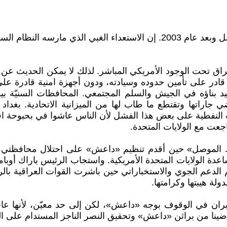
 بين نيسان 2003 لغاية كانون الأول 2011، كان العراق تحت الوجود الأمريكي المباشر. لذلك
قادر على تأمين حدوده وسيادته، ودون أجهزة امنية قادرة عل
 أعيد بناؤه في الجيش والسلم المجتمعي. المحافظات السنيّة
 جاراتها وتقتطع ما طاب لها من الميزانية الاتحادية. بغدا
النفطية على بعض هذا الفشل لأن الناس عاشوا في بحبوحة اقتص
جعت مع الولايات المتحدة.
 طلب العراق رسمياً مساعدة الولايات المتحدة الأمريكية. واستجاب الرئيس 
م الدعم الجوي والاستخباراتي حين باشرت القوات العراقية بال
ة هيبتها وكرامتها.
ران في الوقوف بوجه «داعش»، لكن إلى حد معيّن، لأنها عاجز
 أراضينا من براثن «داعش» وتحقيق النصر الناجز المستدام على ال