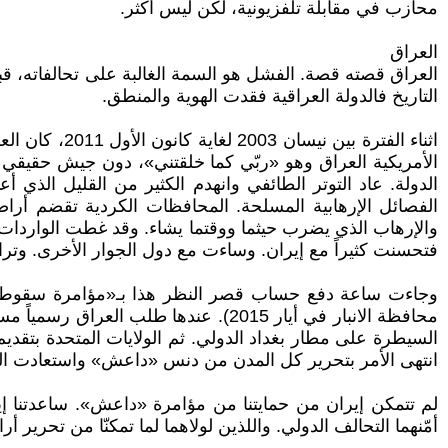
محازب في مقابلة تلفزيونية، لكن ليس أكثر.
العراق
التاريخ فالدولة العراقية فقدت الهوية والمنطق.
اثناء الفترة
الأمريكية العراق وهو «ربّي كما خلقتني»، دون جيش حقيقي 
الدولة. عاد التوتر الطائفي وانهدم الكثير من القليل الذي
الفصائل الإرهابية المسلحة. المحافظات الكردية تقضم أراضي
والإرهاب الذي يضرب حيثما ووقتما يشاء. وقد غطت الواردات 
فتحسنت كثيراً مع إيران. وساءت مع دول الجوار الأخرى. وترا
محافظة الانبار في أيار 2015). عندها
السيطرة على مطار بغداد الدولي. ثم الولايات المتحدة بتقدي
انتهى الأمر بتحرير كل المدن من دنس «داعش» واستعادت الدول
لم تتمكن إيران من حمايتنا من مؤامرة «داعش». ساعدتنا إي
أمّنهما التحالف الدولي. واللذين لولاهما لما تمكنّا من تحرير