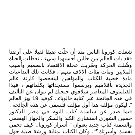
شغلت كورونا الناس منذ أن حلّت ضيفا ثقيلا على أرضنا
فقد بات العالم بين حالين أحسنهما سيء ، تعطلت الحياة
وشُلت الحركة وضُربت عجلة الاقتصاد بالصميم وأُصيب
الملايين ومات مئات الآلاف منهم ، فكانت تلك التداعيات
مادة خصبة للكتاب والمؤلفين ليتفحصوا كارثة عالم
الجديدة بأقلامهم ويرسموا مستجداتها بكلماتهم ، فهذا
الفيلسوف المعاصر سلافوي جيجيك لم يتوان عن التأليف
في هذه الجائحة عبر كتابه «الوباء.. كوفيد 19 يهز العالم
". ليكون مؤلفه هذا أول مؤلف فلسفي عن هذه الجائحة .
فيما صدر عن سلسلة كتاب اليوم في مصر للدكتور
حسين الشورى استشاري الكبد والسكر والجهاز الهضمي
والسمنة كتاب جديد بعنوان " أسرار كورونا.. كيف تحمي
نفسك وأسرتك؟"، وكان الكتاب بمثابة ورشة طبية حول