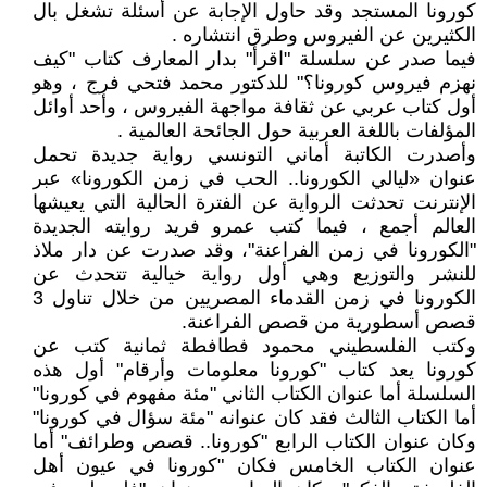
كورونا المستجد وقد حاول الإجابة عن أسئلة تشغل بال
الكثيرين عن الفيروس وطرق انتشاره .
فيما صدر عن سلسلة "اقرأ" بدار المعارف كتاب "كيف
نهزم فيروس كورونا؟" للدكتور محمد فتحي فرج ، وهو
أول كتاب عربي عن ثقافة مواجهة الفيروس ، وأحد أوائل
المؤلفات باللغة العربية حول الجائحة العالمية .
وأصدرت الكاتبة أماني التونسي رواية جديدة تحمل
عنوان «ليالي الكورونا.. الحب في زمن الكورونا» عبر
الإنترنت تحدثت الرواية عن الفترة الحالية التي يعيشها
العالم أجمع ، فيما كتب عمرو فريد روايته الجديدة
"الكورونا في زمن الفراعنة"، وقد صدرت عن دار ملاذ
للنشر والتوزيع وهي أول رواية خيالية تتحدث عن
الكورونا في زمن القدماء المصريين من خلال تناول 3
قصص أسطورية من قصص الفراعنة.
وكتب الفلسطيني محمود فطافطة ثمانية كتب عن
كورونا يعد كتاب "كورونا معلومات وأرقام" أول هذه
السلسلة أما عنوان الكتاب الثاني "مئة مفهوم في كورونا"
أما الكتاب الثالث فقد كان عنوانه "مئة سؤال في كورونا"
وكان عنوان الكتاب الرابع "كورونا.. قصص وطرائف" أما
عنوان الكتاب الخامس فكان "كورونا في عيون أهل