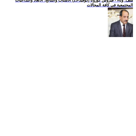
ملف: وباء - فيروس كورونا (كوفيد-19) الاسباب والنتائج، الأبعاد والتداعيات
المجتمعية في كافة المجالات