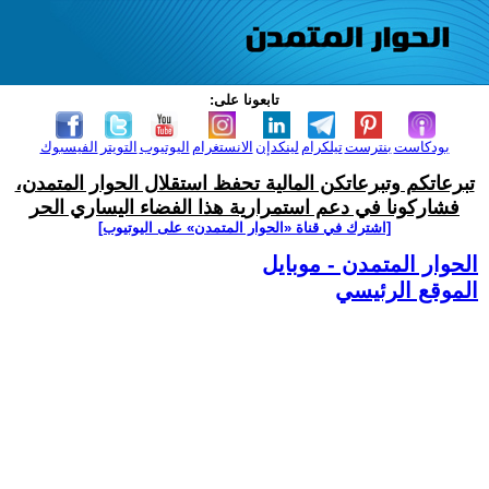
تابعونا على:
بودكاست
بنترست
تيلكرام
لينكدإن
الانستغرام
اليوتيوب
التويتر
الفيسبوك
تبرعاتكم وتبرعاتكن المالية تحفظ استقلال الحوار المتمدن،
فشاركونا في دعم استمرارية هذا الفضاء اليساري الحر
[اشترك في قناة ‫«الحوار المتمدن» على اليوتيوب]
الحوار المتمدن - موبايل
الموقع الرئيسي