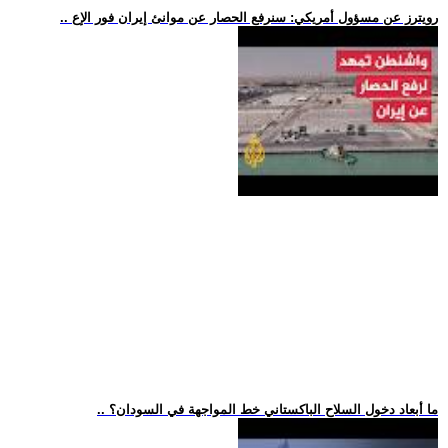
.. رويترز عن مسؤول أمريكي: سنرفع الحصار عن موانئ إيران فور الإع
.. ما أبعاد دخول السلاح الباكستاني خط المواجهة في السودان؟