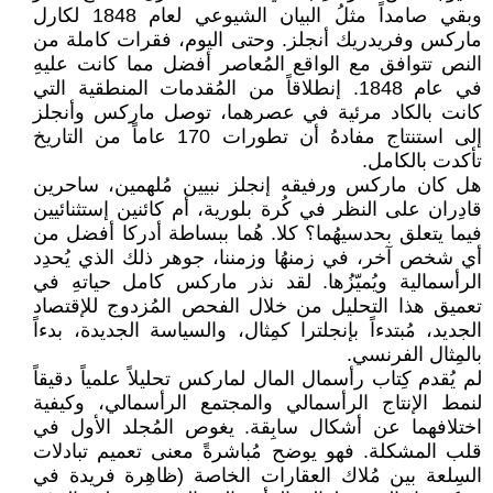
وبقي صامداً مثلُ البيان الشيوعي لعام 1848 لكارل
ماركس وفريدريك أنجلز. وحتى اليوم، فقرات كاملة من
النص تتوافق مع الواقع المُعاصر أفضل مما كانت عليهِ
في عام 1848. إنطلاقاً من المُقدمات المنطقية التي
كانت بالكاد مرئية في عصرهما، توصل ماركس وأنجلز
إلى استنتاج مفادهُ أن تطورات 170 عاماً من التاريخ
تأكدت بالكامل.
هل كان ماركس ورفيقه إنجلز نبيين مُلهمين، ساحرين
قادِران على النظر في كُرة بلورية، أم كائنين إستثنائيين
فيما يتعلق بحدسيهُما؟ كلا. هُما ببساطة أدركا أفضل من
أي شخص آخر، في زمنهُا وزمننا، جوهر ذلك الذي يُحدِد
الرأسمالية ويُميّزُها. لقد نذر ماركس كامل حياتهِ في
تعميق هذا التحليل من خلال الفحص المُزدوج للإقتصاد
الجديد، مُبتدءاً بإنجلترا كمِثال، والسياسة الجديدة، بدءاً
بالمِثال الفرنسي.
لم يُقدم كِتاب رأسمال المال لماركس تحليلاً علمياً دقيقاً
لنمط الإنتاج الرأسمالي والمجتمع الرأسمالي، وكيفية
اختلافهما عن أشكال سابِقة. يغوص المُجلد الأول في
قلب المشكلة. فهو يوضح مُباشرةً معنى تعميم تبادلات
السِلعة بين مُلاك العقارات الخاصة (ظاهِرة فريدة في