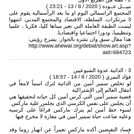
نبيـــل عــودة ( 2020 / 8 / 13 - 23:21 )
المجتمع الراسمالي اليوم او ما بعد الرأسمالية يقوم على
3 مرتكزات. السلطة، الاقتصاد والمجتمع المدني. انتبهوا
ليست الطبقة العاملة التي تغير مبناها كليا، فكريا ، علميا
وتنظيميا، ودورا اجتماعيا واقتصاديا.
هذا مقال سبق وان نشره بالحوار: يشرح رؤيتي:
http://www.ahewar.org/debat/show.art.asp?
aid=684723
3 - الذاتية عدوة الشيوعيين
فؤاد النمري ( 2020 / 8 / 14 - 18:57 )
لو تخلص سمير أمين من الذاتية لترك اسماً لامعاً في
انتقال العالم إلى الإشتراكية
قضية سمير أمين الني كرس أمين كل حياته لتحقيقها هي
أن يجلس على نفس الكرسي الذي يجلس علية ماركس
لسوء حظ أمين لم يترك ماركس فراغاً على كرسيه
وعليه ضاعت حياة سمير أمين في مفازة لا مخرج فيها
فساد النقيضين أكده ماركس تعبيراً عن انهيار روما وقد