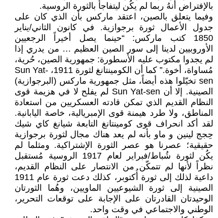
بالإفتراض أنهُ ربما لم يكُن ليتفاجأ بالثورة الروسية.
وفيما يتعلق بالصين، اعتقد ماركس بأن الذي كان على
جدول الأعمال ثورة برجوازية. في كانون الثاني/يناير
1850 كتب ماركس: “حينما يصل أخيراً الرجعيين
الأوروبيين لدينا إلى سور الصين العظيم … من يدري إذا
لم يجدوا مكتوب عليه الأسطورة: جمهورية الصين، حُرية،
مُساواة، أخوة.” كما أن الكومينتانغ لثورة 1911، Sun Yat-
sen تخيّلوا هذه أيضاً، مثل جمهورية ماركس (البرجوازية)
الصينية. إلا أن Sun Yat-sen لم يفلح لا في هزيمة قوى
النظام القديم الذي تمكن قادته العسكريين من استعادة
المناطق، ولا طرد هيمنة قوى الإمبريالية، خاصة اليابانية.
لقد أكد انحراف قوى كومينتانغ التابعة شيانغ كاي شيك
حِجج لينين و ماو بأنه لم يعد هناك مجال لثورة برجوازية
حقيقية؛ عصرنا هو عصر الثورة الإشتراكية. ومثلما لم
يكُن لثورة شُباط/فبراير لعام 1917 الروسية مُستقبل
نظراً لأنها لم تتمكّن من الانتصار على النظام القديم،
داعية لذلك إلى ثورة أُكتوبر، كذلك دعت ثورة عام 1911
الصينية إلى ثورة الشيوعيين الماويين، وهُما الثورتان
الوحيدتان القادرتان على الإجابة على توقعات التحرير،
الوطني والاجتماعي في وقت واحد.