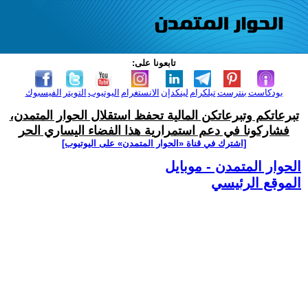
تابعونا على:
بودكاست
بنترست
تيلكرام
لينكدإن
الانستغرام
اليوتيوب
التويتر
الفيسبوك
تبرعاتكم وتبرعاتكن المالية تحفظ استقلال الحوار المتمدن،
فشاركونا في دعم استمرارية هذا الفضاء اليساري الحر
[اشترك في قناة ‫«الحوار المتمدن» على اليوتيوب]
الحوار المتمدن - موبايل
الموقع الرئيسي