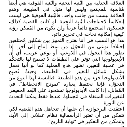
العلاقة الجدلية بين البُنية التحتية والبُنية الفوقية هي أيضاً
مُناسبة للمجتمع وليس لها مثيل في الطبيعة. وهذهِ
العلاقة ليست من جانب واحد. فالبُنية الفوقية هي ليست
إنعكاساً لاحتياجات البُنية التحتية. لو كانت القضية كذلك،
فسيكون المجتمع دائماً غريباً ولن يكون من المُمكن رؤية
كيفية إمكانية نجاحه في تحرير ذاتهِ.
هذا هو السبب في أننا نقترح التمييز بين شكلين مُختلفين
إختلافاً نوعي من التحوّل من نمط إنتاج إلى آخر. إذا
تطور هذا التحول في اللاوعي، أو بوعي غريب، أي أن
الأيديولوجيا التي تؤثر على الطبقات لا تسمح لها بالتحكُم
في عملية التغيير، تظهر هذهِ العملية كما لو أنها تعمل
بشكل مُماثل للتغيير في الطبيعة، وحيثُ تُصبِح
الأيديولوجيا جزء من هذهِ الطبيعة. فبالنسبة لهذا النوع من
التحوّل، فإننا نحتفظ بِعبارة “نموذج الانحطاط”. في
المُقابل، إذا كانت الأيديولوجيا تستحوذ على البُعد الحقيقي
للتغييرات المبتغاة في مُجملها، عندها فقط يمكننا التحدث
عن الثورة.
اعتقدت البرجوازية أن عليها أن تتجاهل هذهِ القضية لكي
تتمكن من أن تعتبر الرأسمالية نظام عقلاني إلى الأبد،
وتتمكن من التفكير في “نهاية التاريخ”.