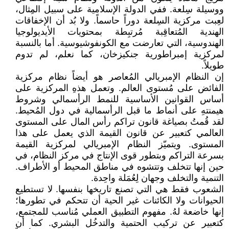
ووسيلة سِلعة. ففي الدولة الإسلامية على سبيل المِثال،
لعِبت مركزية السِلعة دوراً حاسماً. ولا بُد أن الإخفاقات
الهندية المُتعاقِبة مُرتبِطة بمحتويات الأيديولوجيا
الهندوسية، التي تعارضت مع الكونفوشيوسية. أما بالنسبة
لمركزية إمبراطورية جنكيزخان، كما نعلم، لم تدوم
طويلاً.
إن النظام الإمبريالي المُعاصر هو أيضاً نظام مركزية
الفائض على مُستوى العالم. وتعمل هذهِ المركزية على
أساس القوانين الأساسية للنمط الرأسمالي وشروط
هيمنتهِ على أنماط ما قبل الرأسمالية في دول المُحيط.
لقد قُمتُ بصياغة قانون تراكم رأس المال على المستوى
العالمي كتعبير عن قانون القيمة الذي يعمل على هذا
المستوى. ويتميّز النظام الإمبريالي لمركزية القيمة
بسرعة التراكم وبتطور قوى الإنتاج في مركز النظام، في
حين إنها تتخلف وتتشوه في مناطق المحيط أو الأطراف.
التنمية والتخلف وجهان لِعُمَلة واحِدة.
الشعوب فقط هي التي تصنع تاريخها بنفسها. لا تستطيع
الحيوانات ولا الكائنات غير الحية أن تتحكم في تطورها؛
إنها خاضعة لهُ. مفهوم التطبيق العملي مُناسب للمجتمع،
كتعبير عن تركيب الحتمية والتدخُل البشري. كما أن