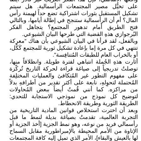
على تخيُّل مصير المجتمعات الرأسمالية. هل سيتم
تشكيل المستقبل بثورات اشتراكية تضع حداً لهيمنة رأس
المال؟ أم أن الرأسمالية ستنجح في إطالة أيامها، وبالتالي
فتح الطريق أمام تدهور المجتمع؟ يتجاهل الفكر
البُرجوازي هذهِ القضية التي طرحها البيان الشيوعي.
وبالفعل، لقد قرأنا في البيان الشيوعي بأن هناك “معركة
تنتهي في كل مرة إما بإعادة تشكيل ثورية للمجتمع كَكُل،
أو بالخراب العام للطبقات المُتنافِسة”.
أثارت هذهِ الجُملة انتباهي لفترة طويلة. وانظلاقاً منها،
توصلتُ تدريجياً إلى صياغة قراءة لحركة التاريخ تُركّزة
على مفهوم التطور غير المُتكافئ والعمليات المختلِفة
المُحتملة لتحوِلهِ، نابعة على أكثر تقدير من أطرافهِ بدلاً
من مراكزه. كما أنني قُمتُ أيضاً ببعض المُحاولات
لتوضيح كل نموذج من نموذجي الاستجابة للتحدي:
الطريقة الثورية وطريقة الانحطاط.
وبعد أن اخترت استخلاص قوانين المادية التاريخية من
التجربة العالمية، تقدمتُ بصياغة بديلة لنمط ما قبل
رأسمالي فريد من نوعه، وهو نمط الجزية [أخذ الجزية أو
الإتاوة من الأمم المحيطة بالإمبراطورية مقابل السماح
لها بالعيش والبقاء]، الأمر الذي تميل إليه كافة المجتمعات