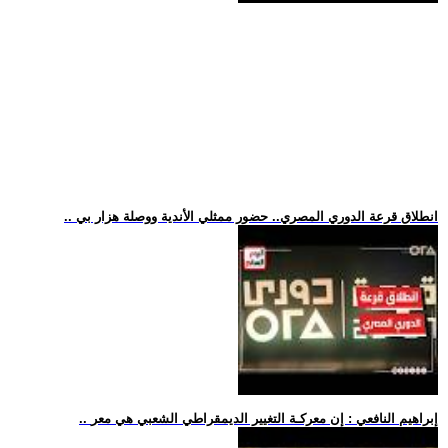
.. انطلاق قرعة الدوري المصري.. حضور ممثلي الأندية ووصلة هزار بي
.. إبراهيم النافعي : إن معركـة التغيير الديمقراطي الشعبي هي معر