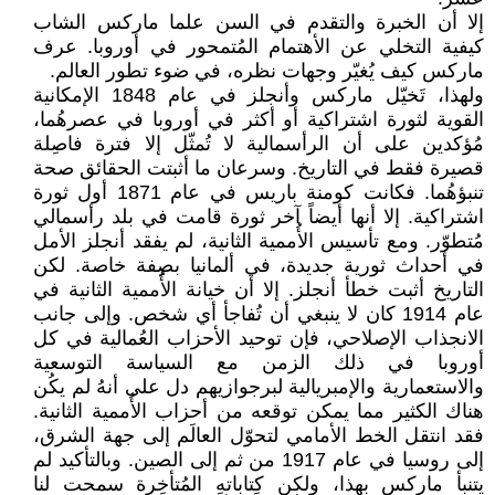
إلا أن الخبرة والتقدم في السن علما ماركس الشاب
كيفية التخلي عن الأهتمام المُتمحور في أوروبا. عرف
ماركس كيف يُغيّر وجهات نظره، في ضوء تطور العالم.
ولهذا، تَخيّل ماركس وأنجلز في عام 1848 الإمكانية
القوية لثورة اشتراكية أو أكثر في أوروبا في عصرهُما،
مُؤكدين على أن الرأسمالية لا تُمثّل إلا فترة فاصِلة
قصيرة فقط في التاريخ. وسرعان ما أثبتت الحقائق صحة
تنبؤهُما. فكانت كومنة باريس في عام 1871 أول ثورة
اشتراكية. إلا أنها أيضاً آخر ثورة قامت في بلد رأسمالي
مُتطوّر. ومع تأسيس الأُممية الثانية، لم يفقد أنجلز الأمل
في أحداث ثورية جديدة، في ألمانيا بصِفة خاصة. لكن
التاريخ أثبت خطأ أنجلز. إلا أن خيانة الأُممية الثانية في
عام 1914 كان لا ينبغي أن تُفاجأ أي شخص. وإلى جانب
الانجذاب الإصلاحي، فإن توحيد الأحزاب العُمالية في كل
أوروبا في ذلك الزمن مع السياسة التوسعية
والاستعمارية والإمبريالية لبرجوازيهم دل على أنهُ لم يكُن
هناك الكثير مما يمكن توقعه من أحزاب الأُممية الثانية.
فقد انتقل الخط الأمامي لتحوّل العالَم إلى جهة الشرق،
إلى روسيا في عام 1917 من ثم إلى الصين. وبالتأكيد لم
يتنبأ ماركس بهذا، ولكن كِتاباتهِ المُتأخِرة سمحت لنا