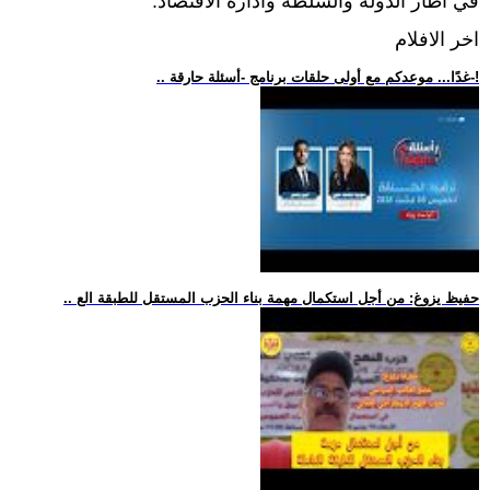
في اطار الدولة والسلطة وادارة الاقتصاد.
اخر الافلام
.. غدًا... موعدكم مع أولى حلقات برنامج -أسئلة حارقة-!
.. حفيظ يزوغ: من أجل استكمال مهمة بناء الحزب المستقل للطبقة الع