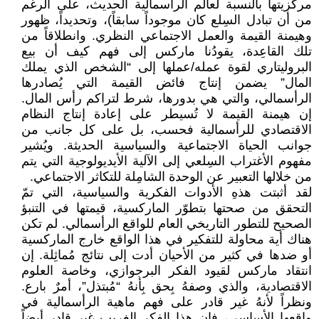
مركزيتها بالنسبة لعالم الرأسمالية الحديث، على الرغم
من أن تبادل السِلع كان موجوداً سابقاً)، وتحديداً، ظهور
وهيمنة القيمة والعمل الاجتماعي النظري. وانطلاقاً من
تلك القاعِدة، يقودُنا ماركس إلى فهم كيف أن بيع
البروليتاري لقوة عمله/عملها إلى “الشخص الذي يملك
المال” يضمن إنتاج فائض القيمة التي يُصادرها
الرأسمالي، والتي هي بدورها، شرط لتراكم رأس المال.
إن هيمنة القيمة لا تُسيطر على إعادة إنتاج النظام
الاقتصادي للرأسمالية فحسب، بل على كل جانب من
جوانب الحياة الاجتماعية والسياسية الحديثة. ويُشير
مفهوم الأغتراب السِلعي إلى الآلية الأيديولوجية التي يتم
من خلالها التعبير عن الوحدة الشامِلة للتكاثر الاجتماعي.
لقد أثبتت هذهِ الأدوات الفكرية والسياسية، التي تمّ
التحقق من صحتها بتطوّر الماركسية، قيمتها في التنبؤ
الصحيح للتطور التاريخي العام للواقع الرأسمالي. لم تكن
هناك أية محاولة للتفكير في هذا الواقع خارج الماركسية
أو ضدها في كثير من الأحيان أدت إلى نتائج مُماثِلة. إن
انتقاد ماركس لقيود الفكر البرجوازي، وخاصة العلوم
الاقتصادية، والذي وصفهُ بِحق بِأنهُ “مُبتذل”، أمرٌ بارع.
ونظراً لأنهُ غير قادر على فهم ماهية الرأسمالية في
واقعها الأساسي، فإن هذا الفكر الغريب غير قادر أيضاً