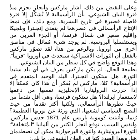
2
وعلى النقيض من ذلك، أشار ماركس وأنجلز بحزم منذُ
فترة البيان الشيوعي، بأن الرأسمالية لا تُشكّل إلا فترة
فاصِلة قصيرة في تاريخ البشرية. ومع ذلك، فإن نمط
الإنتاج الرأسمالي في عصرهما لم يتعدى إنجلترا وبلجيكا
وإقليم صغير في شمال فرنسا، أو الجزء الغربي من
ويستفسليا البروسية. لم يوجد شيء مُماثل في مناطق
أُخرى من أوروبا. وبالرغم من هذا، لقد تصوّر ماركس
بالفعل أن الثورات الاشتراكية ستحدث في أوروبا “قريباً”.
وهذا التوقع واضح في كل سطر من البيان الشيوعي.
بطبيعة الحال، لم يكن ماركس يعرف في أي بلد ستبدأ
الثورة. هل ستكون انجلترا، البلد الوحيد المتقدم في
الرأسمالية؟ كلا، ماركس لم يُفكر أن هذا كان مُمكناً إلا
إذا حررت البروليتاريا الإنجليزية نفسها من دعمها
لاستعمار ايرلندا؟ هل ستكون فرنسا، وهي أقل تقدماً من
حيثُ تطورها الرأسمالي، ولكنها أكثر تقدماً من حيث
النضج السياسي لشعبها، الذي ورثهُ عن ثورتها العظيمة؟
رُبما، وأثبتت كومونة باريس عام 1871 حدس ماركس.
ولنفس السبب، توقع أنجلز الكثير من ألمانيا “المُتخلِفة”:
الثورة البروليتارية والثورة البرجوازية يمكن أن تصطدمان
هنا. وبهذا الصدد كتبا في البيان الشيوعي ما يلي: