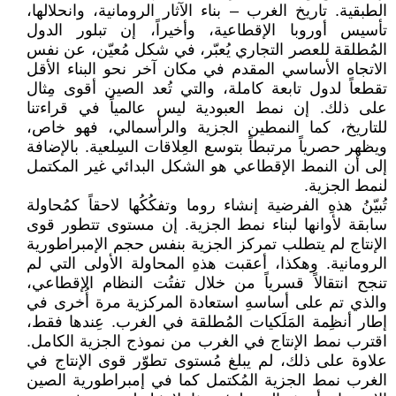
الطبقية. تاريخ الغرب – بناء الآثار الرومانية، وانحلالها،
تأسيس أوروبا الإقطاعية، وأخيراً، إن تبلور الدول
المُطلقة للعصر التجاري يُعبّر، في شكل مُعيّن، عن نفس
الاتجاه الأساسي المقدم في مكان آخر نحو البناء الأقل
تقطعاً لدول تابعة كاملة، والتي تُعد الصين أقوى مِثال
على ذلك. إن نمط العبودية ليس عالمياً في قراءتنا
للتاريخ، كما النمطين الجزية والرأسمالي، فهو خاص،
ويظهر حصرياً مرتبطاً بتوسع العِلاقات السِلعية. بالإضافة
إلى أن النمط الإقطاعي هو الشكل البدائي غير المكتمل
لنمط الجزية.
تُبيّنُ هذهِ الفرضية إنشاء روما وتفكُكُها لاحقاً كمُحاولة
سابقة لأوانها لبناء نمط الجزية. إن مستوى تتطور قوى
الإنتاج لم يتطلب تمركز الجزية بنفس حجم الإمبراطورية
الرومانية. وهكذا، أعقبت هذهِ المحاولة الأولى التي لم
تنجح انتقالاً قسرياً من خلال تفتُت النظام الإقطاعي،
والذي تم على أساسهِ استعادة المركزية مرة أُخرى في
إطار أنظِمة المَلَكيات المُطلقة في الغرب. عِندها فقط،
اقترب نمط الإنتاج في الغرب من نموذج الجزية الكامل.
علاوة على ذلك، لم يبلغ مُستوى تطوّر قوى الإنتاج في
الغرب نمط الجزية المُكتمل كما في إمبراطورية الصين