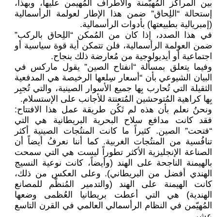
بين المراكز المُهيّمنة والأطراف المُهيمن عليها، وبهذا،
إستحالة “اللِحاق” ضمن هذا الإطار لعولمة الرأسمالية
(إمبريالية بطبيعتها) بأدوات الرأسمالية.
في هذا الصدد، إذا كان من المُمكن “اللِحاق بالركب”
ضمن العولمة الرأسمالية، فلن تتمكن أية قوة سياسية أو
اجتماعية أو أيديولوجية من مُعارضة ذلك بنجاح.
وفيما يتعلق بمسألة “انفتاح الصين” يقول ماركس في
البيان الشيوعي بأن “أسعار سِلعها الرخيصة هي المدفعية
الثقيلة التي تُحارب بِها جميع الأسوار الصينية، والتي تُجبِر
بِها كراهية المُتوحشين المُتعنتة للأجانب على الإستسلام.
ونحنُ نعلم بأن هذه لم تَكُن طريقة عمل هذا الافتتاح:
فقد كانت مدافع سلاح البحرية البريطانية هي التي
“فتحت” الصين. كثيراً ما كانت المنتُجات الصينية أكثر
تنافُسية من المنتُجات الغربية. كما أننا نعرفُ أيضاً أن
الصناعة الإنجليزية الأكثر تطوراً ليست هي التي سمحت
بالهيمنة الناجحة على الهند (وأيضاً، كانت نوعية النسيج
الهندي أفضل من البريطاني). وعلى العكس من ذلك،
كانت الهيمنة على الهند (والتدمير المُنظّم للمصانع
الهندية) هي التي أعطت بريطانيا العُظمى وضعها
المُهيّمن في النظام الرأسمالي العالمي في القرن التاسع
عشر.