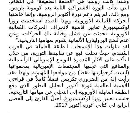
وهكذا كانت روسيا هي “الحلقة الضعيفة” في النظام،
التي بدأت الثورة الاشتراكية الثانية بعد كومونة باريس.
ومع ذلك، لم يتم دعم ثورة أُكتوبر الروسية، وإنما خاضتها
الحركة العُمالية الأوروبية. وبهذا الصدد استخدمت روزا
لوكسيمبورغ تعابير قاسية لانحراف الحركات العُمالية
الأوروبية. تحدثت عن فشل وخيانة تلك الحركات، وعن
عدم نُضج البروليتاريا الألمانية لتقوم بمهامها التاريخية.”
لقد تناولت هذا الإنسِحاب للطبقة العامِلة في الغرب
المُتقدم، حيثُ تخلت فيهِ عن تقاليدها الثورية، من خلال
التأكيد على الآثار المُدمِرة للتوسع الإمبريالي للرأسمالية
والمنافع التي تجنيها المجتمعات الإمبريالية بمجموعها
(ليست بُرجوازيتها فقط) من مواقعها المُهيمِنة. ولهذا فقد
رأيت إنهُ من الضروري تكريس فصلاً كاملاً في قراءتي
للأهمية العالمية لثورة أكتوبر لتحليل التطور الذي دفع
الطبقة العامِلة الأوروبية إلى التخلي عن مهامها التاريخية،
حسب تعبير روزا لوكسيمبورغ. أُحيلُ القارئ إلى الفصل
الرابع في كتابي “ثورة أكتوبر 1917.