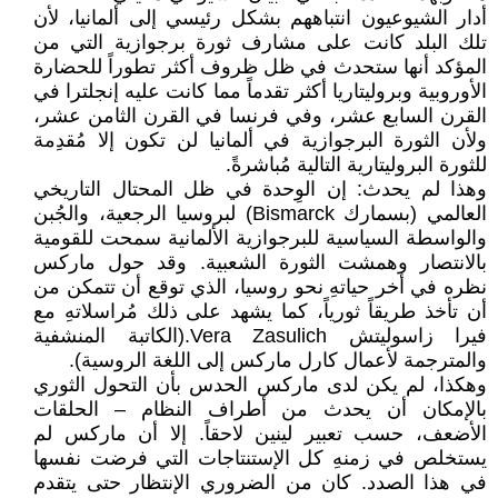
أدار الشيوعيون انتباههم بشكل رئيسي إلى ألمانيا، لأن
تلك البلد كانت على مشارف ثورة برجوازية التي من
المؤكد أنها ستحدث في ظل ظروف أكثر تطوراً للحضارة
الأوروبية وبروليتاريا أكثر تقدماً مما كانت عليه إنجلترا في
القرن السابع عشر، وفي فرنسا في القرن الثامن عشر،
ولأن الثورة البرجوازية في ألمانيا لن تكون إلا مُقدِمة
للثورة البروليتارية التالية مُباشرةً.
وهذا لم يحدث: إن الوِحدة في ظل المحتال التاريخي
العالمي (بسمارك Bismarck) لبروسيا الرجعية، والجُبن
والواسطة السياسية للبرجوازية الألمانية سمحت للقومية
بالانتصار وهمشت الثورة الشعبية. وقد حول ماركس
نظره في أخر حياتهِ نحو روسيا، الذي توقع أن تتمكن من
أن تأخذ طريقاً ثورياً، كما يشهد على ذلك مُراسلاتهِ مع
فيرا زاسوليتش Vera Zasulich.(الكاتبة المنشفية
والمترجمة لأعمال كارل ماركس إلى اللغة الروسية).
وهكذا، لم يكن لدى ماركس الحدس بأن التحول الثوري
بالإمكان أن يحدث من أطراف النظام – الحلقات
الأضعف، حسب تعبير لينين لاحقاً. إلا أن ماركس لم
يستخلص في زمنهِ كل الإستنتاجات التي فرضت نفسها
في هذا الصدد. كان من الضروري الإنتظار حتى يتقدم