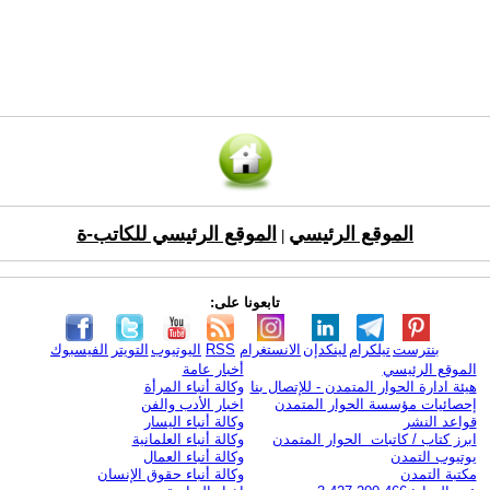
الموقع الرئيسي
الموقع الرئيسي للكاتب-ة
|
تابعونا على:
بنترست
تيلكرام
لينكدإن
الانستغرام
RSS
اليوتيوب
التويتر
الفيسبوك
الموقع الرئيسي
أخبار عامة
هيئة ادارة الحوار المتمدن - للإتصال بنا
وكالة أنباء المرأة
إحصائيات مؤسسة الحوار المتمدن
اخبار الأدب والفن
قواعد النشر
وكالة أنباء اليسار
ابرز كتاب / كاتبات الحوار المتمدن
وكالة أنباء العلمانية
يوتيوب التمدن
وكالة أنباء العمال
مكتبة التمدن
وكالة أنباء حقوق الإنسان