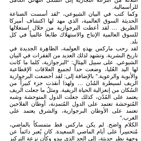
الثلاثة من النزعة التجارية إلى الشكل النهائي الكامل
للرأسمالية.
وكما كتب في البيان الشيوعي، “لقد أسست الصناعة
الحديثة السوق العالمية، الذي مهد لها اكتشاف أميركا
الطريق … لقد أعطت البرجوازية من خلال استغلالها
للسوق العالمية الإنتاج والاستهلاك طابعاً عالمياً في كل
بلد.
لقد رحب ماركس بهذهِ العولمة، الظاهِرة الجديدة في
تاريخ البشرية. وتشهد لذلك العديد من الفقرات في البيان
الشيوعي. على سبيل المِثال: “البرجوازية، كلما ما كانت
لها اليد العُليا، وضعت حداً لجميع العلاقات الإقطاعية
والأبوية والرعوية.” بالإضافة إلى: لقد أخضعت البرجوازية
الريف لسيطرة المُدُن … ولهذا أنقذت جزء كبيراً من
السُكان من إنعزالية الحياة الريفية. ومثلُ ما جعلت الريف
يعتمد على المُدُن، كذلك جعلت الدول المتوحشة وشبه
المُتوحشة تعتمد على الدول المُتمدِنة، أوطان الفلاحين
تعتمد على الأوطان البرجوازية، والشرق يعتمد على
الغرب.”
الكلام واضح. لم يكن ماركس قط متمسكاً بالماضي،
مُتحسِراً على أيام الماضي السعيدة. كان يُعبر دائماً عن
وجهة نظر حديثة، إلى الحد الذي يبدو وكأن نزعة التركيز