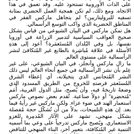
على الذات الأوروبية تستحوذ عليه. وقد تعمق في هذا
الاتجاه. ومع ذلك، لم تكن همجية العمل الحضري بمثابة
تسفيه للبروليتاريين؟ لم يتجاهل ماركس الفقر في
المناطق الحضرية الذي واكب التوسع الرأسمالي.
هل تمكن ماركس في البيان الشيوعي من قياس بشكل
صحيح العواقب السياسية لتدمير الزراعة في أوروبا
نفسها، بل وفي البُلدان المُستَعمَرة؟ أعود إلى هذهِ
الأسئلة في علاقة مُباشِرة بالطابع غير المُتكافئ لنشر
الرأسمالية على مستوى العالم.
ما زال ماركس وأنجلز، في البيان الشيوعي، على غير
عِلم بأن نشر الرأسمالية في جميع أنحاء العالم ليس ذلك
النشر المُتجانس الذي يتخيلانه، أي إعطاء الشرق
المُستَعمَر فرصتهِ للخروج من الطريق المسدود الذي
وضعهُ تاريخهُ فيه، وأن يُصبح، مثل الدول الغربية، أُمَم
“مُتحضِرة” أو دولاً صناعية. تُقدم بعض نصوص ماركس
استعمار الهند في ضوء عزاء. ولكن ماركس غير رأيهُ فيما
بعد. إن هذهِ التلميحات، بدلاً من أن تُشكّل حجة مُفصلة
بشكل منهجي، تشهد على الآثار المُدمِرة للغزو
الاستعماري. ويًصبح ماركس تدرجياً على وعي بما أُسميه
التنمية غير المُتكافئة، بتعبير آخر، البناء المنهجي للتناقض