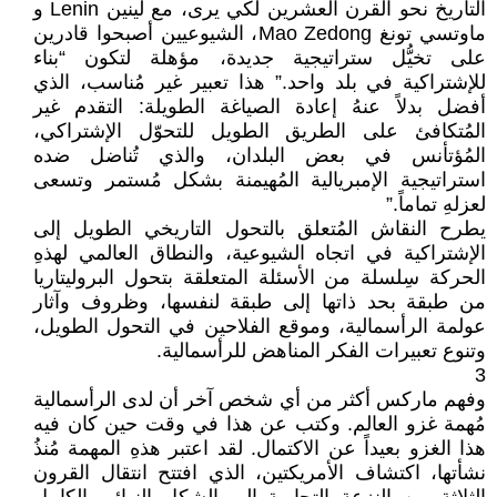
التاريخ نحو القرن العشرين لكي يرى، مع لينين Lenin و
ماوتسي تونغ Mao Zedong، الشيوعيين أصبحوا قادرين
على تخيُّل ستراتيجية جديدة، مؤهلة لتكون “بناء
للإشتراكية في بلد واحد.” هذا تعبير غير مُناسب، الذي
أفضل بدلاً عنهُ إعادة الصياغة الطويلة: التقدم غير
المُتكافئ على الطريق الطويل للتحوّل الإشتراكي،
المُؤتأنس في بعض البلدان، والذي تُناضل ضده
استراتيجية الإمبريالية المُهيمنة بشكل مُستمر وتسعى
لعزلهِ تماماً.”
يطرح النقاش المُتعلق بالتحول التاريخي الطويل إلى
الإشتراكية في اتجاه الشيوعية، والنطاق العالمي لهذهِ
الحركة سِلسلة من الأسئلة المتعلقة بتحول البروليتاريا
من طبقة بحد ذاتها إلى طبقة لنفسها، وظروف وآثار
عولمة الرأسمالية، وموقع الفلاحين في التحول الطويل،
وتنوع تعبيرات الفكر المناهض للرأسمالية.
3
وفهم ماركس أكثر من أي شخص آخر أن لدى الرأسمالية
مُهمة غزو العالم. وكتب عن هذا في وقت حين كان فيه
هذا الغزو بعيداً عن الاكتمال. لقد اعتبر هذهِ المهمة مُنذُ
نشأتها، اكتشاف الأمريكتين، الذي افتتح انتقال القرون