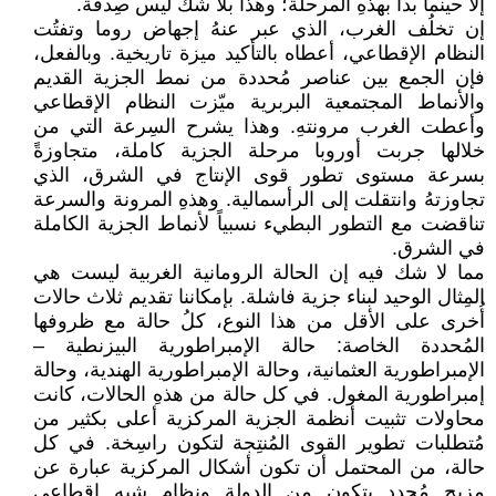
إلا حينما بدأ بهذهِ المرحلة؛ وهذا بلا شك ليس صِدفة.
إن تخلُف الغرب، الذي عبر عنهُ إجهاض روما وتفتُت
النظام الإقطاعي، أعطاه بالتأكيد ميزة تاريخية. وبالفعل،
فإن الجمع بين عناصر مُحددة من نمط الجزية القديم
والأنماط المجتمعية البربرية ميّزت النظام الإقطاعي
وأعطت الغرب مرونتهِ. وهذا يشرح السِرعة التي من
خلالها جربت أوروبا مرحلة الجزية كاملة، متجاوزةً
بسرعة مستوى تطور قوى الإنتاج في الشرق، الذي
تجاوزتهُ وانتقلت إلى الرأسمالية. وهذهِ المرونة والسرعة
تناقضت مع التطور البطيء نسبياً لأنماط الجزية الكاملة
في الشرق.
مما لا شك فيه إن الحالة الرومانية الغربية ليست هي
المِثال الوحيد لبناء جزية فاشلة. بإمكاننا تقديم ثلاث حالات
أُخرى على الأقل من هذا النوع، كلُ حالة مع ظروفها
المُحددة الخاصة: حالة الإمبراطورية البيزنطية –
الإمبراطورية العثمانية، وحالة الإمبراطورية الهندية، وحالة
إمبراطورية المغول. في كل حالة من هذهِ الحالات، كانت
محاولات تثبيت أنظمة الجزية المركزية أعلى بكثير من
مُتطلبات تطوير القوى المُنتِجة لتكون راسِخة. في كل
حالة، من المحتمل أن تكون أشكال المركزية عبارة عن
مزيج مُحدد يتكون من الدولة ونظام شبه إقطاعي