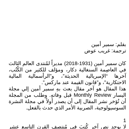
بقلم: سمير أمين
ترجمة: غريب عوض
كان سمير أمين (1931-2018) مديراً لمُنتدى العالم الثالث
في العاصِمة السنغالية دكار، ومؤلف للكثير من الكُتُب،
آخرها “الإمبريالية الحديثة”، و”الرأسمالية المالية
الاحتكارية”، و”قانون القيمة عند ماركس”.
هذا المقال هو آخر مقال بعث بهِ سمير أمين إلي مجلة
اليسار Monthly Review قبل وفاتهِ. وطلب من المجلة
أن تُؤخر نشر المقال إلى أن يصدر أولاً في مجلة النشرة
السوسيولوجية، الصربية الأمر الذي حدث بالفعل.
1
لا يوجد نص آخر كُتِبَ في مُنتصف القرن التاسع عشر