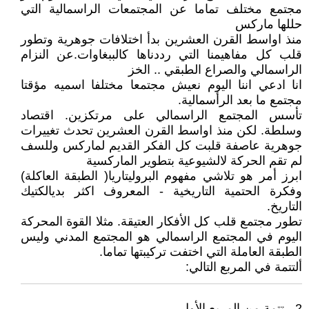
مجتمع مختلف تماما عن المجتمعات الراسمالية التي
حللها ماركس
منذ اواسط القرن العشرين بدأ اختلافات جوهرية وتطور
قلب كل مفاهيمنا التي رددناها كالببغاوات.عن النزام
الراسمالي والصراع الطبقي .. الخز
انا ادعي اننا اليوم نعيش مجتمعا مختلفا اسميه مؤقتا
مجتمع ما بعد الرأسمالية.
تأسس المجتمع الراسمالي على مرتكزين. اقتصاد
وسلطة. لكن منذ اواسط القرن العشرين تحدث تغييرات
جوهرية عاصفة قلبت كل الفكر القديم لماركس وللسف
لم تقم الحركة لالشيوعية بتطوير الماركسية
ابرز أمر هو تلاشي مفهوم البروليتاريا( الطبقة العاكلة)
وفكرة الحتمية التاريخية - المعروف اكثر بديالكتيك
التاريخ.
تطور مجتمع قلب كل الأفكار العتيقة. مثلا القوة المحركة
اليوم في المجتمع الراسمالي هو المجتمع المدني وليس
الطبقة العاملة التي اختفت تركيبتها تماما.
ألتتمة في المربع التالي:
2 - تتمة من المربع الأول