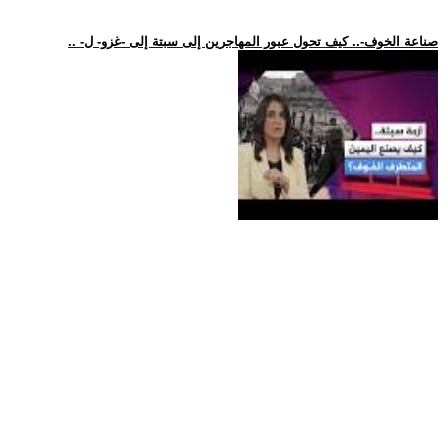
.. -صناعة الخوف-.. كيف تحول عبور المهاجرين إلى سبتة إلى -غزو- ل