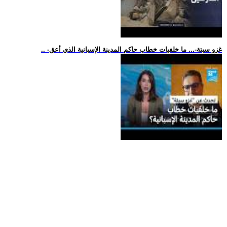
.. -غزو سبتة-... ما خلفيات خطاب حاكم المدينة الإسبانية الذي أعق