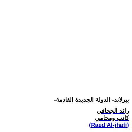
-بيرلاند- الدولة الجديدة القادمة
رائد الجحافي
كاتب ومحامي
(Raed Al-jhafi)