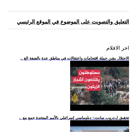
التعليق والتصويت على الموضوع في الموقع الرئيسي
اخر الافلام
.. الاحتلال يشن حملة اقتحامات واعتقالات في مناطق عدة بالضفة الغ
.. تحقيق لـ-دروب سايت-: دبلوماسي إسرائيلي بالأمم المتحدة جمع مع