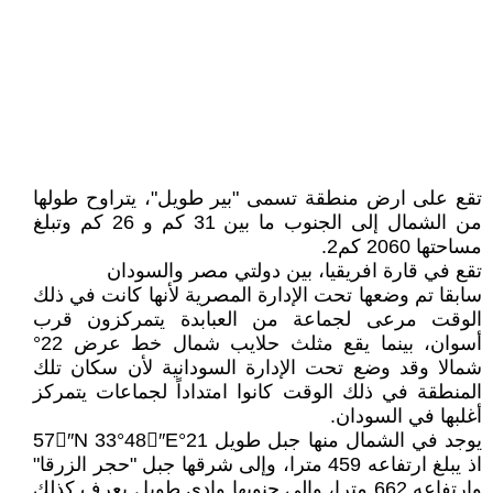
تقع على ارض منطقة تسمى "بير طويل"، يتراوح طولها
من الشمال إلى الجنوب ما بين 31 كم و 26 كم وتبلغ
مساحتها 2060 كم2.
تقع في قارة افريقيا، بين دولتي مصر والسودان
سابقا تم وضعها تحت الإدارة المصرية لأنها كانت في ذلك
الوقت مرعى لجماعة من العبابدة يتمركزون قرب
أسوان، بينما يقع مثلث حلايب شمال خط عرض 22°
شمالا وقد وضع تحت الإدارة السودانية لأن سكان تلك
المنطقة في ذلك الوقت كانوا امتداداً لجماعات يتمركز
أغلبها في السودان.
يوجد في الشمال منها جبل طويل 21°57󉏀″N 33°48󉎍″E
اذ يبلغ ارتفاعه 459 مترا، وإلى شرقها جبل "حجر الزرقا"
وارتفاعه 662 مترا، وإلى جنوبها وادي طويل يعرف كذلك