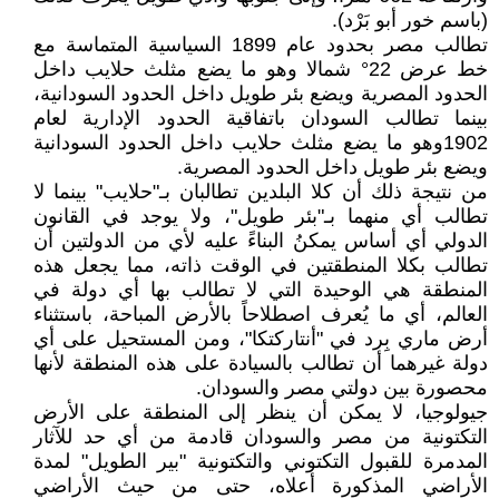
(باسم خور أبو بَرْد).
تطالب مصر بحدود عام 1899 السياسية المتماسة مع
خط عرض 22° شمالا وهو ما يضع مثلث حلايب داخل
الحدود المصرية ويضع بئر طويل داخل الحدود السودانية،
بينما تطالب السودان باتفاقية الحدود الإدارية لعام
1902وهو ما يضع مثلث حلايب داخل الحدود السودانية
ويضع بئر طويل داخل الحدود المصرية.
من نتيجة ذلك أن كلا البلدين تطالبان بـ"حلايب" بينما لا
تطالب أي منهما بـ"بئر طويل"، ولا يوجد في القانون
الدولي أي أساس يمكنُ البناءً عليه لأي من الدولتين أن
تطالب بكلا المنطقتين في الوقت ذاته، مما يجعل هذه
المنطقة هي الوحيدة التي لا تطالب بها أي دولة في
العالم، أي ما يُعرف اصطلاحاً بالأرض المباحة، باستثناء
أرض ماري بِرد في "أنتاركتكا"، ومن المستحيل على أي
دولة غيرهما أن تطالب بالسيادة على هذه المنطقة لأنها
محصورة بين دولتي مصر والسودان.
جيولوجيا، لا يمكن أن ينظر إلى المنطقة على الأرض
التكتونية من مصر والسودان قادمة من أي حد للآثار
المدمرة للقبول التكتوني والتكتونية "بير الطويل" لمدة
الأراضي المذكورة أعلاه، حتى من حيث الأراضي