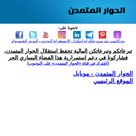
تابعونا على:
بودكاست
بنترست
تيلكرام
لينكدإن
الانستغرام
اليوتيوب
التويتر
الفيسبوك
تبرعاتكم وتبرعاتكن المالية تحفظ استقلال الحوار المتمدن،
فشاركونا في دعم استمرارية هذا الفضاء اليساري الحر
[اشترك في قناة ‫«الحوار المتمدن» على اليوتيوب]
الحوار المتمدن - موبايل
الموقع الرئيسي