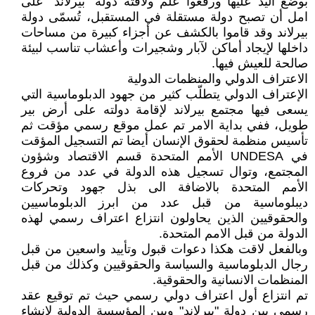
بوضع اليد عليها ورفعوا علم ولافتة دولة "بيرلاند" على
امل أن تصبح دولة مستقلة في المستقبل، تُسمّى دولة
بيرلاند وقد قاموا بالكشف عن أجزاء كبيرة من مساحات
داخلها لإيجاد أماكن لآبار وشجيرات وأعشاب تناسب لبيئة
صالحة للعيش فيها.
الاعتراف الدولي والمنظمات الدولية
الإعتراف الدولي يتطلّب كثير من جهود الدبلوماسية التي
يسعى فيها مجتمع بيرلاند لإقامة دولته على أرض بير
طويل، ففي بداية الامر تم عمل موقع رسمي مؤقت ثم
تأسيس منظمة لحقوق الإنسان أيضا تم التسجيل المؤقت
في UNDESA الأمم المتحدة قسم الاقتصاد وشؤون
المجتمع، وتوال تسجيل هذه الدولة في عدد من فروع
الأمم المتحدة بالاضافة الى بذل جهود وتحركات
ديبلوماسية من قبل عدد من ابرز الدبلوماسيين
والحقوقيين الذين يحاولون انتزاع اعتراف رسمي لهذه
الدولة من قبل الامم المتحدة.
وبالفعل لاقت هكذا دعوات قبول وتأييد واسعين من قبل
رجال الدبلوماسية والسياسة والحقوقيين وكذلك من قبل
المنظمات الانسانية والحقوقية.
تم انتزاع أول اعتراف دولي رسمي حيث تم توقيع عقد
رسمي بين دولة "بيرلاند" وبين المؤسسة الدولية لانشاء