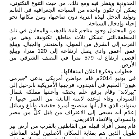
الحدودية وينظر فيه ومع ذلك، من حيث التنوع التكتوني،
يمكن أن تكون واحدة من السياحة الجغرافية في العالم
وتوليد الدخل لهذه التربة دون صاحبها، ومن مكانها نحو
إحياء وإدخال السياحة.
من المحتمل وجود مناجم غنية بالذهب والمعادن في تلك
المنطقة،التي تشكل ثلاث مناطق تكتونية، وهي من
الغرب إلى الشرق من السهل، والمنحدر والجبال. ويبلغ
عمق أعمق وادي يصل ارتفاعه إلى 120 مترا، ويبلغ
أقصى ارتفاع له 579 مترا في النصف الشرقي من
الأرض.
- خطوات وفكرة اعلان استقلالها..
في يونيو 2014م قام مواطن أمريكي يدعى "جيرمي
هيون" المقيم في أبنجدون، فرجينيا الأمريكية بالرحيل إلى
"بيرلاند" وقام برفع علم يخصّه وأعلنها مملكة شمال
السودان وفاء لوعده لابنته البالغة من العمر حينها 7
سنوات الذي قال أنها ستصبح أميرة حقيقية، وأبلغ وسائل
إعلام أنه يسعى إلى الاعتراف من قِبَل كلٍّ من مصر
والسودان والاتحاد الافريقي.
قام بعض أفراد قبيلة من القاطنين بالقرب من أرض بير
طويل الذين هم بمثابة السكان الأصليين لهذه المناطق