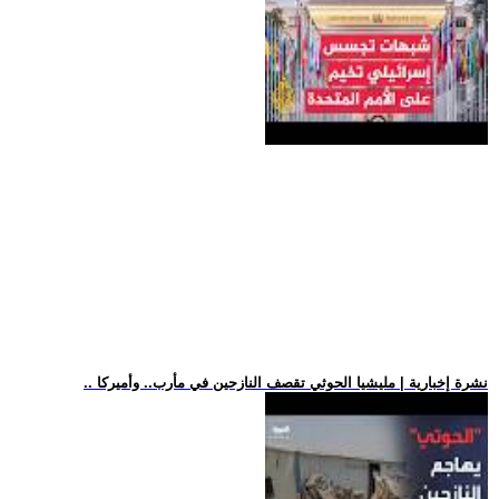
.. نشرة إخبارية | مليشيا الحوثي تقصف النازحين في مأرب.. وأميركا