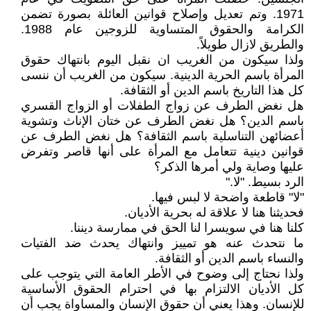
1971. وتم تعديل وإصلاح قوانين العائلة بصورة تضمن
الكرامة والحقوق المتساوية للزوجين عام 1988.
والطريق لازال طويلاً.
ولذا سيكون من الغريب ان نقبل اليوم بانتهاك حقوق
المرأة باسم الحرية الدينية. سيكون من الغريب أن ننسى
كل هذا التاريخ باسم الدين أو الثقافة.
هل نغض الطرف عن زواج الطفلات أو الزواج القسري
باسم الدين؟ هل نغض الطرف عن ختان الإناث وتشوية
أعضائهن التناسلية باسم الثقافة؟ هل نغض الطرف عن
قوانين دينية تتعامل مع المرأة على أنها قاصر وتفرض
عليها وصاية ولي أمرها الذكر؟
الرد بسيط. "لا."
"لا" قاطعة واضحة لا لبس فيها.
فحديثنا هنا لا علاقة له بحرية الأديان.
كلنا هنا في سويسرا لنا الحق في ممارسة ديننا.
ما نتحدث عنه هو تمييز وانتهاك يحدث ضد الفتيات
والنساء باسم الدين أو الثقافة.
ولذا نحتاج إلى وضوح في الأطر العامة التي يتوجب على
كل الأديان الالتزام بها في احترام الحقوق الأساسية
للإنسان. وهذا يعني أن حقوق الإنسان والمساواة يجب أن