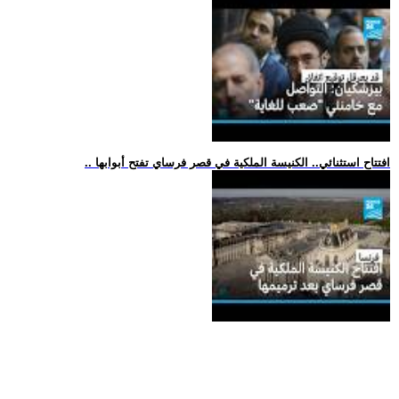
.. افتتاح استثنائي.. الكنيسة الملكية في قصر فرساي تفتح أبوابها