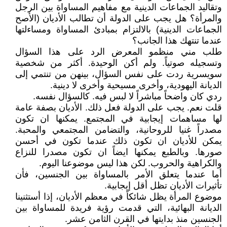
وتقاليد الجماعات الدينية مع مفاهيم المساواة بين الرجل
والمرأة؟ هل يجب على الدولة أن تطالب الأديان (الأصح
الجماعات الدينية) بالالتزام بمبادئ المساواة ومساءلتها
عندما تنتهك هذا الجانب؟
طلب مني منظمو المعرض الرد على هذا السؤال
وتسجيله صوتياً. ولم أكن الوحيدة. أكثر من شخصية
سويسرية ردت على نفس السؤال، بينهن من تنتمي إلى
الديانة اليهودية، وأخرى مسيحية وأخرى لا دينية.
ردي كان واضحاً مباشراً لا لبس فيه. كالسؤال نفسه.
قلت نعم. يجب على الدولة فعل ذلك. الأديان بصفة عامة
لها مساهمات إيجابية في المجتمع. يمكنها ان تكون
مصدراً غنيا للروحانية، والتضامن المجتمعي والمحبة.
يمكن للأديان ان تكون ذلك عندما تكون في أحسن
صورها. وبالطبع يمكنها ايضاً ان تكون مصدرا للنزاع
والكراهية والحروب. لكن هذا ليس موضوعنا اليوم.
أما عندما يتعلق الأمر بالمساواة بين الجنسين، فأن
تأثيرات الأديان تظل أقل إيجابية.
موضوع المرأة يظل شائكاً في معظم الأديان، إذا أستثنينا
الديانة البهائية، التي قدمت رؤية فريدة للمساواة بين
الجنسين منذ بدايتها في القرن الثامن عشر.