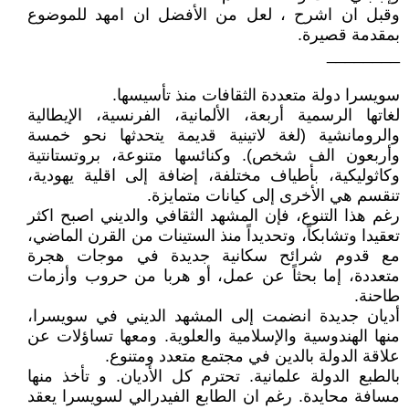
وقبل ان اشرح ، لعل من الأفضل ان امهد للموضوع
بمقدمة قصيرة.
________
سويسرا دولة متعددة الثقافات منذ تأسيسها.
لغاتها الرسمية أربعة، الألمانية، الفرنسية، الإيطالية
والرومانشية (لغة لاتينية قديمة يتحدثها نحو خمسة
وأربعون الف شخص). وكنائسها متنوعة، بروتستانتية
وكاثوليكية، بأطياف مختلفة، إضافة إلى اقلية يهودية،
تنقسم هي الأخرى إلى كيانات متمايزة.
رغم هذا التنوع، فإن المشهد الثقافي والديني اصبح اكثر
تعقيدا وتشابكاً، وتحديداً منذ الستينات من القرن الماضي،
مع قدوم شرائح سكانية جديدة في موجات هجرة
متعددة، إما بحثاً عن عمل، أو هربا من حروب وأزمات
طاحنة.
أديان جديدة انضمت إلى المشهد الديني في سويسرا،
منها الهندوسية والإسلامية والعلوية. ومعها تساؤلات عن
علاقة الدولة بالدين في مجتمع متعدد ومتنوع.
بالطبع الدولة علمانية. تحترم كل الأديان. و تأخذ منها
مسافة محايدة. رغم ان الطابع الفيدرالي لسويسرا يعقد