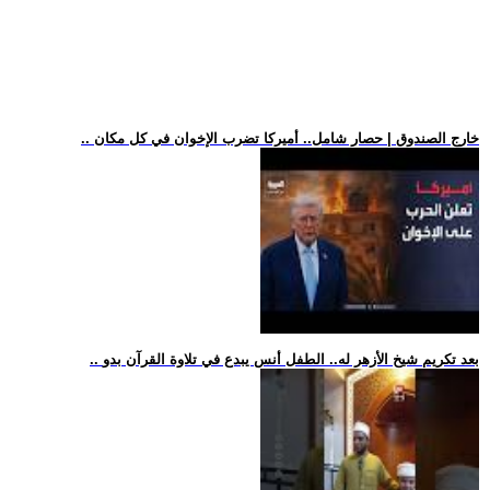
.. خارج الصندوق | حصار شامل.. أميركا تضرب الإخوان في كل مكان
.. بعد تكريم شيخ الأزهر له.. الطفل أنس يبدع في تلاوة القرآن بدو