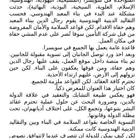
المتواجدة في سويسرا (المسيحية، اليهودية، الهندوسية،
الإسلام، العلوية، السيخية، البوذية، البهائية)، حدثت
مشكلة عند البدء في بناء المعبد الهندوسي. فحسب
التقاليد الدينية الهندوسية يقوم رجال الدين ببناء المعبد
وهم حفاة الاقدام. لكن قواعد السلامة والأمان المفروضة
من قبل شركة التأمين سوفا تُصر على عدم المشي حفاة
في مكان العمل.
قاعدة عامة يعمل بها الجميع في سويسرا.
وبعد اخذ ورد توصل الجانبان إلى تسوية مقبولة للجانبين.
تم بناء منصة داخل موقع العمل، يقف عليها رجال الدين
وهم حفاة، ومن فوقها يعكفون على البناء. لكن حين
نزولهم إلى الأرض، عليهم ارتداء الأحذية.
نحترم كافة العقائد. لكن القواعد ملزمة للجميع.
كان اختيار هذا العنوان للمعرض ذكياً.
فهو يعكس طبيعة التشابك والتعقيد في علاقة الدولة
بالدين، وضرورة البحث عن حلول عملية تحترم عقائد
البشر بتنوعها، وتجمع الكل، على اختلاف أديانهم/ن، تحت
مظلة الدولة وقانونها.
التسوية الخاصة بقواعد السلامة في البناء وبين والتقاليد
الدينية الهندوسية كانت ممكنة.
لكن كيف يمكن للدولة ان تتصرف عندما لاتتوافق نصوص