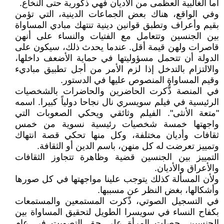
أما الغالبية العظمى من الأديان فهي ذكورية حتى النخاع.
وفي الواقع، هناك بعض الجماعات الدينية، التي تؤمن
بقيم وأعراف وتطبق قوانين دينية تنتهك مبادي المساواة
بين الجنسين وتتعامل مع الفتيات والنساء على أنهن
قاصرات ولهن قيمة أقل. عندما يحدث ذلك، سيكون على
الدولة أن تتحمل مسؤوليتها في حماية الأضعف داخلها،
والالتزام بالتدخل إذا لزم الأمر من أجل تطبيق مباديء
وقيم المساواة المنصوص عليها في الدستور.
في المنصة ذُّكرت الحاضرين والحاضرات بالشخصيات
الرئيسية في فيلم سويسري نال نجاحا دولياً كبيرا. اسمه
"متعة الأنثى". الفيلم وثائقي ويحكي الصعوبات التي
واجهتها خمسة شخصيات رئيسية نسوية من خمس
ثقافات وأديان مختلفة، وكل منها تحكي قصة انتهاك
وتمييز تعرضت له كل منهن، باسم الدين أو الثقافة.
التمييز بين الجنسين قضية وظاهرة تتجاوز الثقافات
والأعراق والأديان.
ولأن المسألة كذلك يتوجب علينا مواجهتها في كل صورها
وأشكالها، بغض النظر عن مسببها.
في التسجيل الصوتي، ذّكرت المستمعين والمستمعات
بكفاح النساء في سويسرا الطويل لتحقيق المساواة بين
الجنسين. حصلت المرأة على حق التصويت في عام