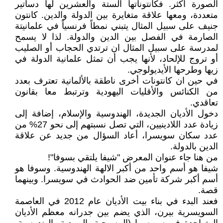
الصورة اكثر. فكانتوناتها الستة والعشرين لها دساتير
متعددة، ومعها علاقة متغايرة بين الدولة والدين. كانتون
جنيف على سبيل المثال يتبني نمطاً فرنسياً في علمانيتة
الصارمة في الفصل بين الدين والدولة. لذا لا يسمح
لمدرسة على سبيل المثال ان ترتدي الحجاب أو الصليب
أو تروج للإلحاد، لأنها يجب أن تمثل علمانية الدولة في
زيها وطرحها الأيديولوجي.
في حين ان كانتونات أخرى ناطقة بالألمانية تعترف بعدد
من الكنائس والأقليات اليهودية وترتبط معا بقانون
تعاقدي.
دخول الأديان الجديدة، الهندوسية والإسلام، إضافة إلى
زيادة عدد اللادينيين، التي تصل نسبتهم إلى نحو 27% من
عدد سكان سويسرا، أعاد السؤال من جديد عن علاقة
الدين بالدولة.
من هنا جاء عنوان المعرض "شيفا يلتقي بسوفا"!
شيفا هو أسم واحد من أكبر الالهة الهندوسية. وسوفا هو
أسم أكبر شركة تأمين ضد الحوادث في سويسرا. وبينهما
قصة.
فعند البدء في بناء بيت الأديان عام 2012 في العاصمة
السويسرية بيرن، الذي يضم بين جدرانه معظم الأديان