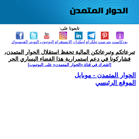
تابعونا على:
بودكاست
بنترست
تيلكرام
لينكدإن
الانستغرام
اليوتيوب
التويتر
الفيسبوك
تبرعاتكم وتبرعاتكن المالية تحفظ استقلال الحوار المتمدن،
فشاركونا في دعم استمرارية هذا الفضاء اليساري الحر
[اشترك في قناة ‫«الحوار المتمدن» على اليوتيوب]
الحوار المتمدن - موبايل
الموقع الرئيسي