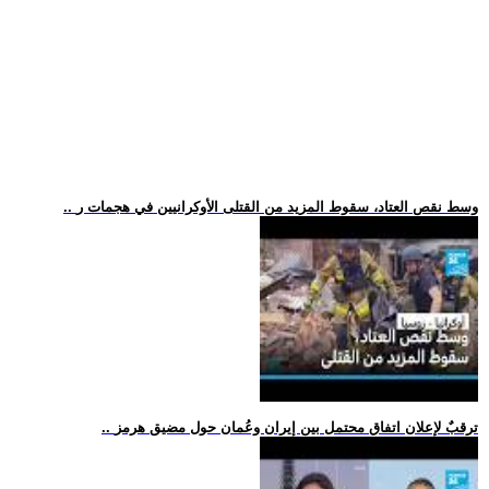
.. وسط نقص العتاد، سقوط المزيد من القتلى الأوكرانيين في هجمات ر
.. ترقبٌ لإعلان اتفاق محتمل بين إيران وعُمان حول مضيق هرمز