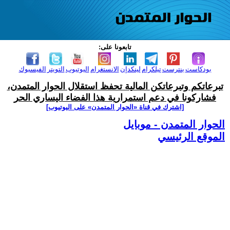
تابعونا على:
بودكاست
بنترست
تيلكرام
لينكدإن
الانستغرام
اليوتيوب
التويتر
الفيسبوك
تبرعاتكم وتبرعاتكن المالية تحفظ استقلال الحوار المتمدن،
فشاركونا في دعم استمرارية هذا الفضاء اليساري الحر
[اشترك في قناة ‫«الحوار المتمدن» على اليوتيوب]
الحوار المتمدن - موبايل
الموقع الرئيسي