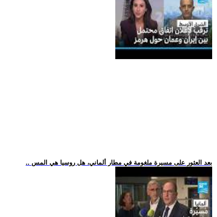
.. بعد العثور على مسيرة ملغومة في مطار ألماني، هل روسيا هي المس