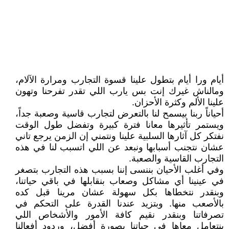
أيام ورا أيام بتطول علينا قسوة التجارب ومرارة الآلام،
ومالناش غيرك إنت بس يارب اللي تقدر تفرحنا وتهون
علينا الألم وكثرة الأحزان⁦.
أحياناً ربنا بيسمح لنا بالتعرض لتجارب قاسية وصعبة جداً،
ويستمر تأثيرها معانا فترة كبيرة وتفضل طول الوقت
نفتكر كل آثارها السلبية علينا ونتمني إن الزمن يرجع تاني
عشان نتجنب أسبابها ونبعد عن اللي اتسبب لنا في هذه
التجارب القاسية والصعبة.
وفي أغلب الأحيان بننسى إننا بسبب هذه التجارب بتصغر
في عينينا أي مشاكل وصعاب بنقابلها في باقي حياتنا،
وبنقدر نتخطاها بكل سهولة عشان مرينا قبل كده
بالأصعب منها. وبتزيد عندنا القدرة على التحكم في
تصرفاتنا وبنقدر نقيم كافة الأمور والأشخاص اللي
بنتعامل معاها في حياتنا بصورة أفضل، وردود أفعالنا