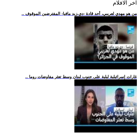
اخر الافلام
.. من هو مهدي لعريبي، أحد قادة -دي.زيد مافيا- المفترضين الموقوف
.. غارات إسرائيلية ليلية على جنوب لبنان وسط تعثر مفاوضات روما