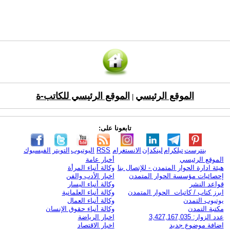
الموقع الرئيسي
الموقع الرئيسي للكاتب-ة
|
تابعونا على:
بنترست
تيلكرام
لينكدإن
الانستغرام
RSS
اليوتيوب
التويتر
الفيسبوك
الموقع الرئيسي
أخبار عامة
هيئة ادارة الحوار المتمدن - للإتصال بنا
وكالة أنباء المرأة
إحصائيات مؤسسة الحوار المتمدن
اخبار الأدب والفن
قواعد النشر
وكالة أنباء اليسار
ابرز كتاب / كاتبات الحوار المتمدن
وكالة أنباء العلمانية
يوتيوب التمدن
وكالة أنباء العمال
مكتبة التمدن
وكالة أنباء حقوق الإنسان
عدد الزوار: 3,427,167,035
اخبار الرياضة
اضافة موضوع جديد
اخبار الاقتصاد