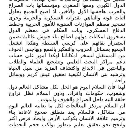
الدول الكبرى ومعها الصغرى ومؤسساتها بات الصراع
والحرب هاجسها الأول والأخير، اذ اصبح الجميع يحاول
اثبات قوته والتباهي بقدراته العسكرية والحربية وجرى
تسخير معظم الموازنات السنوية للأمور الحربية وخطط
الدفاع العسكري، وبات الحكام في معظم الدول
يسخرون امكانات دولهم لصالح بناء جيوش عائلية تضمن
استمرار بقائهم على كرسي السلطة وهكذا انشغل
الجميع بمسائل الحروب والتفكير بالقمع وبهاجس الخوف
من المستقبل لتسخر امكاناتنا لهكذا امور على حساب
دعم مراكز البحث العلمي وتشجيع العلماء والطلاب
والباحثين في الابداع واكتشاف المزيد من سبل الحياة
وترشيد بني الانسان لكيفية تحقيق عيش كريم ووسائل
راحة.
لهذا فأن السلام اليوم هو الحل لكل مشاكل العالم دول
وشعوب، حكومات وافراد، ودون السلام نظل نراوح
حلقة التيه داخل الصراع والخوف والموت..
ان السلام مرتكز المعالجات لكل ما يعانيه العالم اليوم
من مشاكل، فالسلام يعد منطلق صحيح لاعادة بناء
وترميم علاقة الانسان بكوكب الأرض وايجاد فرص اكثر
وانجح نحو تحقيق تعليم متطور يواكب حجم التحديات