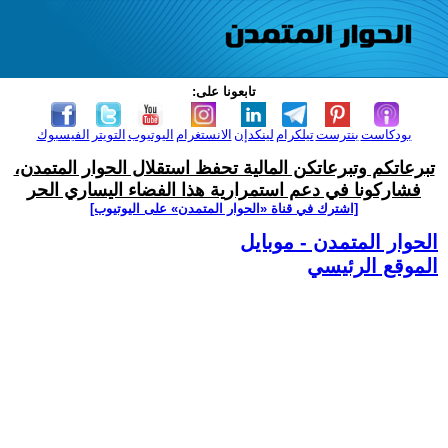
تابعونا على:
بودكاست
بنترست
تيلكرام
لينكدإن
الانستغرام
اليوتيوب
التويتر
الفيسبوك
تبرعاتكم وتبرعاتكن المالية تحفظ استقلال الحوار المتمدن،
فشاركونا في دعم استمرارية هذا الفضاء اليساري الحر
[اشترك في قناة ‫«الحوار المتمدن» على اليوتيوب]
الحوار المتمدن - موبايل
الموقع الرئيسي