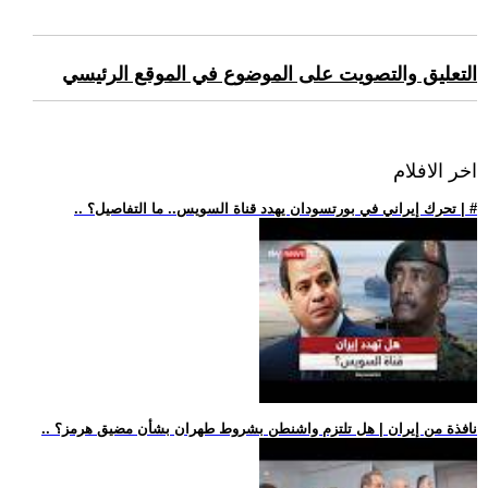
التعليق والتصويت على الموضوع في الموقع الرئيسي
اخر الافلام
.. تحرك إيراني في بورتسودان يهدد قناة السويس.. ما التفاصيل؟ | #
.. نافذة من إيران | هل تلتزم واشنطن بشروط طهران بشأن مضيق هرمز؟