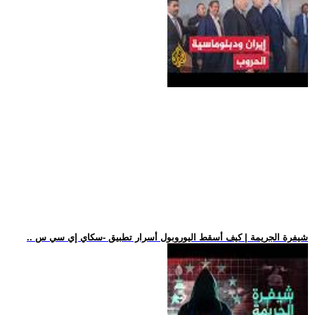
.. شيفرة الجريمة | كيف أسقط اليوروبول أسرار تطبيق -سكاي إي سي س