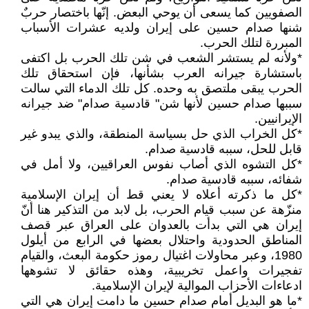
الصفويين كما يسعى أن يوحي البعض. إنّها باختصار حربٌ
شنها صدام حسين على إيران ولديه عشرات الأسباب
المبررة لتلك الحرب.
*ولأنه لم يستشر الشعب في شن تلك الحرب بل اكتفى
باستشارة جيرانه العرب بشأنها، فإن استحقاق تلك
الحرب يبقى ملتصق به وحده. كل تلك الدماء التي سالت
سببها صدام حسين لأنها شن" قادسية صدام" ضد جيرانه
الإيرانيين.
*كل الخراب الذي حل بسياسة المنطقة، والذي يبدو غير
قابل للحل، سببه قادسية صدام.
*كل التشوه الذي أصاب نفوس العراقيين، ولا أمل في
شفائه، سببه قادسية صدام.
*كل ما ذكرته أعلاه لا يعني قط أن إيران الإسلامية
منزّهة عن سبب قيام الحرب، بل لابد من التذكير هنا أنّ
إيران هي التي بدأت بالعدوان على العراق عبر قصف
المناطق الحدودية واحتلال بعضها في الرابع من أيلول
1980، وعبر محاولات اغتيال رموز حكومة البعث، والقيام
تفجيرات واعمل تخريبية، وهذه حقائق لا تشوهها
ادعاءات الأحزاب الموالية لإيران الإسلامية.
*ما هو البديل أمام صدام حسين ما دامت إيران هي التي