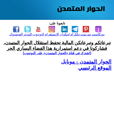
تابعونا على:
بودكاست
بنترست
تيلكرام
لينكدإن
الانستغرام
اليوتيوب
التويتر
الفيسبوك
تبرعاتكم وتبرعاتكن المالية تحفظ استقلال الحوار المتمدن،
فشاركونا في دعم استمرارية هذا الفضاء اليساري الحر
[اشترك في قناة ‫«الحوار المتمدن» على اليوتيوب]
الحوار المتمدن - موبايل
الموقع الرئيسي