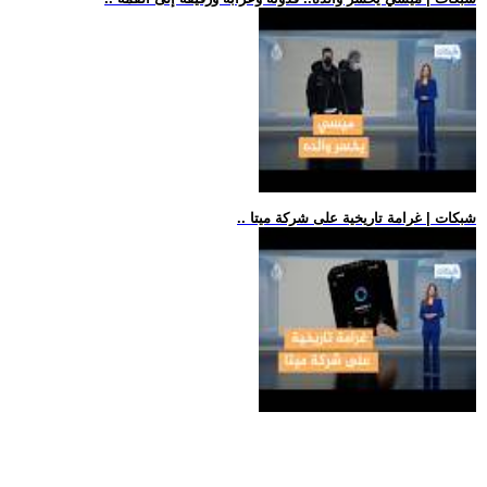
.. شبكات | غرامة تاريخية على شركة ميتا