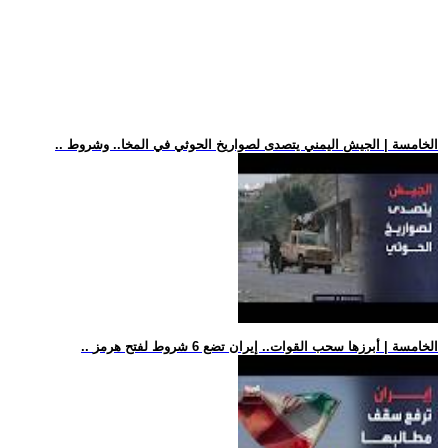
.. الخامسة | الجيش اليمني يتصدى لصواريخ الحوثي في المخا.. وشروط
.. الخامسة | أبرزها سحب القوات.. إيران تضع 6 شروط لفتح هرمز