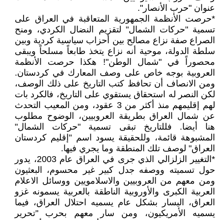
عنوان "حرب الأنصار".
*حرصت الأنظمة الجمهورية المتعاقبة في العراق على
تسمية "حركات الشمال" لتقزيم النضال الكردي، ومنح
الصراع صفة نزاع مصالح بين أحزاب سياسية كردية وبين
سلطة الدولة، موحية أنه نزاع يتخذ طابعاً مسلحاً ويبقى
محصوراً في "شمال الوطن"! هكذا حرصت الأنظمة
العروبية بوجه خاص على وصف المعارك في كردستان.
ومن الانصاف أن تحافظ كتب التاريخ على ذلك الوصف،
لكن النصر له استحقاق يستقوي على التاريخ، فالكرد بات
لهم إقليمهم منذ أكثر من 3 عقود، ومن المعيب التحدث
عن شمال العراق بطريقة العروبيين، الوضوح مطلوب
هنا أيضا. فللتاريخ تبقى تسمية "حركات الشمال"
المشبوهة قائمة، وللحقيقة يسود اسم "إقليم كردستان
العراق" لوصف تلك المنطقة وما يجري فيها.
*التغيير الزلزالي الذي جرى في العراق عام 2003، يدور
حول تسميته ووصفه جدل كبير غير محسوم، البعثيون
ومن معهم من العروبيين والاسلامويين ووسائل الاعلام
العربية الكبرى والأوروبية الناطقة بالعربية يسمونه غزو
العراق، اليسار بشكل عام يسميه احتلال العراق، فيما
يسميه الأمريكيون، ومن سار معهم بحرب "تحرير