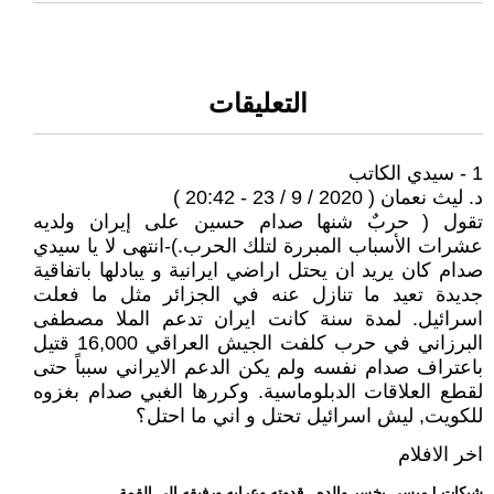
التعليقات
1 - سيدي الكاتب
د. ليث نعمان ( 2020 / 9 / 23 - 20:42 )
تقول ( حربٌ شنها صدام حسين على إيران ولديه
عشرات الأسباب المبررة لتلك الحرب.)-انتهى لا يا سيدي
صدام كان يريد ان يحتل اراضي ايرانية و يبادلها باتفاقية
جديدة تعيد ما تنازل عنه في الجزائر مثل ما فعلت
اسرائيل. لمدة سنة كانت ايران تدعم الملا مصطفى
البرزاني في حرب كلفت الجيش العراقي 16,000 قتيل
باعتراف صدام نفسه ولم يكن الدعم الايراني سبباً حتى
لقطع العلاقات الدبلوماسية. وكررها الغبي صدام بغزوه
للكويت, ليش اسرائيل تحتل و اني ما احتل؟
اخر الافلام
.. شبكات | ميسي يخسر والده.. قدوته وعرابه ورفيقه إلى القمة