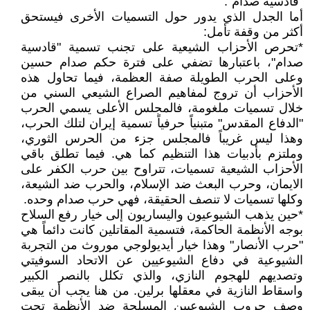
"قادسية صدام".
أما الجدل الذي يدور حول التسميات الأخرى فيستحق
أكثر من وقفة تأمل:
*تحرص الأحزاب الشيعية على تجنب تسمية "قادسية
صدام"، باعتبارها تضفي على فترة حكم صدام حسين
وعلى الحرب الطويلة صفة العظمة، فيما تحاول هذه
الأحزاب أن تروج لمفاهيم الصراع الشيعي السني من
خلال تسميات ملغومة، فالمجلس الأعلى يسمي الحرب
"الدفاع المقدس" متبنياً حرفياً تسمية إيران لتلك الحرب،
وهذا ليس غريباً فالمجلس جزء من الحرس الثوري،
وملتزم بأدبيات هذا التنظيم كما هي. فيما تطلق باقي
الأحزاب الشيعية تسميات، تتراوح بين حرب الكفر على
الايمان، وحرب البعث ضد الإسلام، والحرب ضد الشيعة،
وكلها تسميات لا تنصف الحقيقة، فهي حرب صدام وحده.
*حين يذهب الشيوعيون واليساريون إلى خيار رفع السلاح
بوجه الأنظمة الحاكمة، فتسمية المقاتلين كانت دائماً هي
"حرب الأنصار" وهذا خيار أيديولوجي موروث من التجربة
الشيوعية في دفاع الشيوعيين عن الاتحاد السوفيتي
وتصديهم للهجوم النازي، والذي تكلل بالنصر الكبير
واسقاط النازية في معقلها برلين. من هنا يجب أن يبقى
وصف حروب الشيوعيين المسلحة ضد الأنظمة تحت