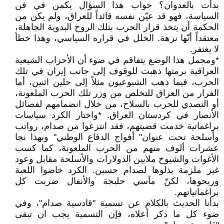
بدأت بالعدوان؟ جواب هذا السؤال يكمن في فن
السياسة، فهو قد عيّن نفسه قائداً للعراق، ولم يكن من
الحكمة أن يتخذ قرار الحرب بتلك الروح البدوية الجاهلة،
معتقداً أنّها نزهة. الخلل في قراره السياسي، وهذا خطأ
لا يغتفر.
*ومجمل هذا الوضع يتفاقم في ضوء أن الأحزاب الشيعية
العراقية برمتها ذهبت للوقوف إلى جانب إيران في تلك
الحرب، فيما ذهب الشيوعيون مثلاً إلى حلين اثنين، أما
الفرار من العراق للتخلص من وزر تلك الحرب الملعونة،
أو التصدي للحرب بالسلاح، من خلال انضمامهم لفصائل
الأنصار في كردستان العراق. *واختار الكرد سياسات
براغماتية خدمت قضيتهم، فقد انتزعوا من صدام، رواتب
وأسلحة تحت عنوان" أفواج الدفاع الوطني" وبهذا نجا
عشرات ألوف منهم من الحرب الملعونة، كما كسب
الأغوات والشيوخ ملايين الدولارات والأسلحة مقابل وعود
غير ملزمة بذلوها لصدام حسين. الكرد خاضوا اللعبة
وربحوها، لكنّ مآسي حلبجة والأنفال ضربت كل
براغماتياتهم.
بدأنا الحديث بالكلام عن تسمية "قادسية صدام"، وفي
ضوء كل ما ذكر أعلاه، فإن التسمية يجب ان تبقى