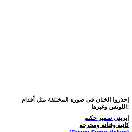
إحذروا الختان فى صوره المختلفة مثل أقدام
اللوتس وغيرها!
إيرينى سمير حكيم
كاتبة وفنانة ومخرجة
(Ereiny Samir Hakim)