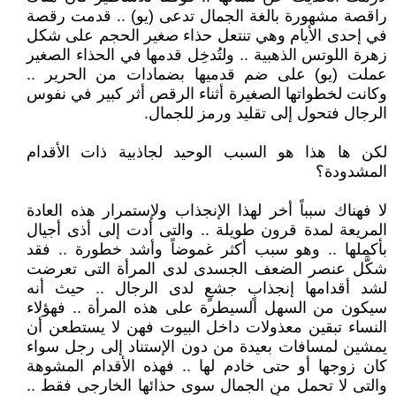
راقصة مشهورة بالغة الجمال تدعى (يو) .. قدمت رقصة
في إحدى الأيام وهي تنتعل حذاء صغير الحجم على شكل
زهرة اللوتس الذهبية .. ولتُدخِل قدمها في الحذاء الصغير
عملت (يو) على ضم قدميها بضمادات من الحرير ..
وكانت لخطواتها الصغيرة أثناء الرقص أثر كبير في نفوس
الرجال فتحول إلى تقليد ورمز للجمال.
لكن ها هذا هو السبب الوحيد لجاذبية ذات الأقدام
المشدودة؟
لا فهناك سبباً أخر لهذا الإنجذاب ولإستمرار هذه العادة
المريعة لمدة قرون طويلة .. والتى أدت إلى أذى أجيال
بأكملها .. وهو سبب أكثر غموضاً وأشد خطورة .. فقد
شكَّل عنصر الضعف الجسدى لدى المرأة التى تعرضت
لشد أقدامها إنجذابٍ جشعٍ لدى الرجال .. حيث أنه
سيكون من السهل السيطرة على هذه المرأة .. فهؤلاء
النساء تبقين معذولات داخل البيوت فهن لا يستطعن أن
يمشين لمسافات بعيدة من دون الإستناد إلى رجل سواء
كان زوجها أو حتى خادم لها .. فهذه الأقدام المشوهة
والتى لا تحمل من الجمال سوى حذائها الخارجى فقط ..