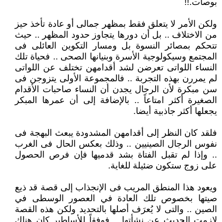
بوصات.!!
ولكن الأمر لا يتعلق فقط بمظهر جمالى أو عادة تأخذ حيز
من الاختلاف .. بل أن دورها يتجاوز حدود المظهر .. حيث
تتحكم بمصائر النسوة بل ومسار التكوين العائلى فى
المجتمع وسيكولوجية الأسرة وبنيانها الصحى .. فحياة تلك
النساء اللواتى تعرضن لشد أقدامهن تختلف عن اللواتى
لم يمررن بهذه التجربة .. فالمجموعة الأولى يتزوجن فى
سن مبكرة لأن الرجال يجدن أن النساء صاحبات الأقدام
الصغيرة أكثر امتاعاً .. بالإضافة إلى أن عمرها المبكر
يجعلها أكثر جاذبية أيضا.
فلقد كان النظر إلى أقدامهن المشدودة يبعث البهجة فى
نفوس الرجال الصينيين .. وذلك بعكس الحال فى الغرب
.. وإذا لم تقبل الفتاة بشد قدميها فإن فرص الحصول
على زوج ستكون ضئيلة للغاية.
ويعود هذا المنطق المريب فى الإنجذاب إلى قصة قد ذيع
صيتها بخصوص تلك العادة في العصور الوسطى في
الصين .. والتى لا يُعرَف أصلها بالتحديد ولكن هذه القصة
لازمت الحديث عن نشأتها .. فوفقاً للأساطير كان هناك