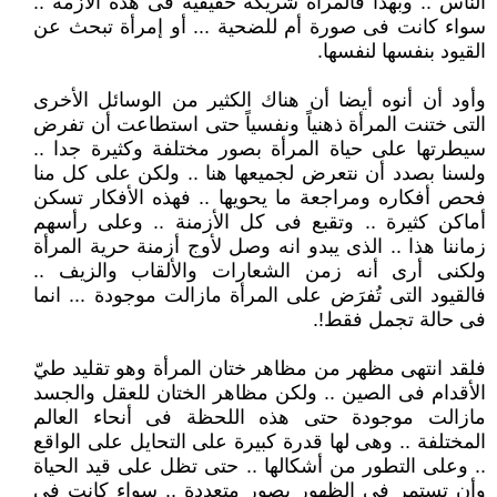
الناس .. وبهذا فالمرأة شريكة حقيقية فى هذه الأزمة ..
سواء كانت فى صورة أم للضحية ... أو إمرأة تبحث عن
القيود بنفسها لنفسها.
وأود أن أنوه أيضا أن هناك الكثير من الوسائل الأخرى
التى ختنت المرأة ذهنياً ونفسياً حتى استطاعت أن تفرض
سيطرتها على حياة المرأة بصور مختلفة وكثيرة جدا ..
ولسنا بصدد أن نتعرض لجميعها هنا .. ولكن على كل منا
فحص أفكاره ومراجعة ما يحويها .. فهذه الأفكار تسكن
أماكن كثيرة .. وتقبع فى كل الأزمنة .. وعلى رأسهم
زماننا هذا .. الذى يبدو انه وصل لأوج أزمنة حرية المرأة
ولكنى أرى أنه زمن الشعارات والألقاب والزيف ..
فالقيود التى تُفرَض على المرأة مازالت موجودة ... انما
فى حالة تجمل فقط!.
فلقد انتهى مظهر من مظاهر ختان المرأة وهو تقليد طيّ
الأقدام فى الصين .. ولكن مظاهر الختان للعقل والجسد
مازالت موجودة حتى هذه اللحظة فى أنحاء العالم
المختلفة .. وهى لها قدرة كبيرة على التحايل على الواقع
.. وعلى التطور من أشكالها .. حتى تظل على قيد الحياة
وأن تستمر فى الظهور بصور متعددة .. سواء كانت فى