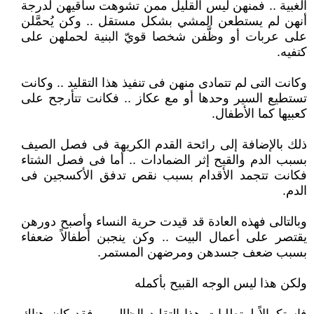
الغبية .. فمنهن ليس القليل ممن تشوهت ساقيهن لدرجة
أنهن لم يستطعن المشي بشكل مستقل .. وكن يُحمَّلن
على عربات أو وظَّفن شخصا قويّ البنية لحملهن على
كتفيه.
وكانت التى لم تتمادى منهن فى تنفيذ هذا التقليد .. وكانت
تستطيع السير وحدها أو مع عكاز .. فكانت تتأرجح على
كعبيها كما الأطفال.
ذلك بالإضافة إلى رائحة القدم الكريهة فى فصل الصيف
بسبب الدم والقيح إثر الضمادات .. أما فى فصل الشتاء
فكانت تتجمد الأقدام بسبب نقص تدفق الأكسجين فى
الدم.
وبالتالى فهذه العادة قد قيدت حرية النساء وأصبح دورهن
يقتصر على أعمال البيت .. وكن ينجبن أطفالاً ضعفاء
بسبب ضعف جسدهن ومرضهن المستمر.
ولكن هذا ليس الوجه القبيح بأكمله