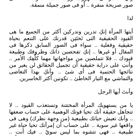
صور صريحة منفرة .. أو فى صور جميلة منمقة.
لذا
أيتها المرأة إنكِ تدرين وتدركين أكثر من الجميع ما هى
القيود الحقيقية التى تَختَتِن قدرتك على التنعم بحياة
حقيقية وفعلية .. سواء فى الصور السابق ذكرها فى
المقال أو غيرها .. إنكِ تفحصين ذاتك وظروفك وطبيعة
قيودك .. فلا تتملصين من مواجهاتها مهما كلَّفِك الأمر ..
وأنتِ على دراية حقيقية أن تجميل الحقائق لن يغير من
نتائجها الحتمية فى أى شئ .. وأنكِ بهذا التغاضى
والتماشي مع التيار الخاطئ .. تكونين أكثر الخاسرين.
وأنتَ أيها الرجل
يا من يستهويك المرأة المختتنة وتستعذب القيود .. لا
تتجاهل حقيقة أنك تحيا قوتك الوهمية على حساب ضعفها
.. وأنك تعيش حياتك بطبيعية (من وجهة نظرك) وهى فى
واقعها غير سوية .. على حساب أن إمرأتك تحيا حياة غير
طبيعية .. فهى تتشوه بما ليس سويّ .. فيك أنت ..