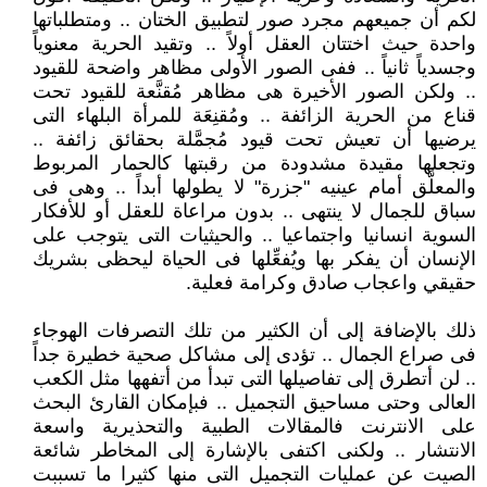
لكم أن جميعهم مجرد صور لتطبيق الختان .. ومتطلباتها
واحدة حيث اختتان العقل أولاً .. وتقيد الحرية معنوياً
وجسدياً ثانياً .. ففى الصور الأولى مظاهر واضحة للقيود
.. ولكن الصور الأخيرة هى مظاهر مُقنَّعة للقيود تحت
قناع من الحرية الزائفة .. ومُقنِعَة للمرأة البلهاء التى
يرضيها أن تعيش تحت قيود مُجمَّلة بحقائق زائفة ..
وتجعلها مقيدة مشدودة من رقبتها كالحمار المربوط
والمعلَّق أمام عينيه "جزرة" لا يطولها أبداً .. وهى فى
سباق للجمال لا ينتهى .. بدون مراعاة للعقل أو للأفكار
السوية انسانيا واجتماعيا .. والحيثيات التى يتوجب على
الإنسان أن يفكر بها ويُفعِّلها فى الحياة ليحظى بشريك
حقيقي واعجاب صادق وكرامة فعلية.
ذلك بالإضافة إلى أن الكثير من تلك التصرفات الهوجاء
فى صراع الجمال .. تؤدى إلى مشاكل صحية خطيرة جداً
.. لن أتطرق إلى تفاصيلها التى تبدأ من أتفهها مثل الكعب
العالى وحتى مساحيق التجميل .. فبإمكان القارئ البحث
على الانترنت فالمقالات الطبية والتحذيرية واسعة
الانتشار .. ولكنى اكتفى بالإشارة إلى المخاطر شائعة
الصيت عن عمليات التجميل التى منها كثيرا ما تسببت