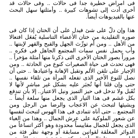
فى امراض خطيرة جدا فى حالات .. وفى حالات قد
أخرى أدت إلى تشوهات كبيرة .. وأمثلتها سهل البحث
عنها بالفيديوهات أيضاً.
هذا وإن دلّ على شئ فيدل على أن الختان إذا كان فى
صوره التقليدية من ختان الأعضاء التناسلية يُفعَل افتعالا
من الأهل .. ومن أم تورِّث الجهل والقبح والقهر لإبنتها ..
وأب يحمل نفس سمات المجتمع الجاهل فى فكره ..
مروراً بصور الختان الأخرى التى ذكرنا منها أمثلة مؤخراً ..
فهى تحدث فى حياة الصغيرات كنوع من الحادثة .. ومن
الإجبار على تلقن الألم وتقبل الإهانة واعتيادها .. حتى أن
نصل للنوع الأخير الذى تفعله المرأة من تلقاء نفسها ..
حتى وإن قلنا أنها تُجبَر عليه بشكل غير مباشر لأنها لا
تُقَبل ولا تدخل فى حيز التميز ونيل الاعتبار.. إلا بأن تندفع
بكل غشم فى هذا التيار الذى يجعل منها سلعة أيضاً ..
ويشيئها لتبحث عن الاعجاب والرضا من الرجل ومن
المجتمع .. حتى أناه تتمادى فى هذا الهوس لتبحث لنفسها
عن شعور الملوكية على عرش الجمال .. وهذا من الغباء
الذى يجعل للجمال مقاييساً محدودة وهو أكثر اتساعاً من
الدوائر المغلقة لقوانين مسابقة أو وجهة نظر فئة من