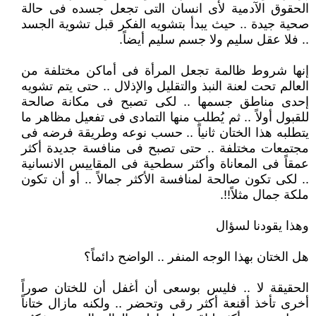
الحقوق الآدمية لأى انسان التى تجعل جسده فى حالة
صحية جيدة .. حيث يبدأ بتشويه الفكر قبل تشوية الجسد
.. فلا عقل سليم ولا جسم سليم أيضاً.
إنها شروط ظالمة تجعل المرأة فى أماكن مختلفة من
العالم تحت لعنة النبذ والتقليل والإذلال .. حتى يتم تشويه
إحدى مناطق جسمها .. لكى تصبح فى مكانة صالحة
للقبول أولاً .. ثم يُطلب منها التمادى فى تفعيل مظاهر ما
يتطلبه هذا الختان ثانياً .. حسب نوعه وطريقة فرضه فى
مجتمعات مختلفة .. حتى تصبح فى منافسة جديدة أكثر
عمقاً فى المعاناة وأكثر سطحية فى المقاييس الانسانية
.. لكى تكون صالحة لمنافسة الأكثر جمالاً .. أو أن تكون
ملكة جمال مثلاً!!.
وهذا يقودنا لسؤال
هل الختان بهذا الوجه المنفر .. الواضح دائماً؟
الحقيقة لا .. فليس بوسعى أن أغفل أن للختان صوراً
أخرى تأخذ أقنعة أكثر رقى وتحضر .. ولكنه مازال ختاناً