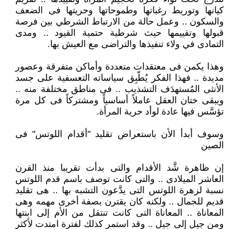
كيانها وتوريط رغباتها وطموحاتها وحريتها فى الضعف
والسكون .. وعمل حالة من الارتباط الشرطي بين فرصة
قبولها وتقييمها حيث شرطية حتمية القيود .. ومدى
التمادى في ولاء تنفيذها والتراضى مع العيش بها.
وهذا يكمن فى معتقدات متعددة وأماكن متفرقة وعصور
مديدة .. فهذا الفكر يُطّبِق سياساته التعسفية على جسد
الأنثى المُستهدَف التشذيب .. فى مناطق مختلفة منه ..
ويبقى ختان العقل عاملاً أساسياً ومشتركاً فى كل مرة
تؤسَّس فيها عادة لوأد حرية المرأة.
وسوف أبدأ الأن باستعراض تقليد "أقدام اللوتس" فى
الصين
إن ظاهرة شَّد الأقدام والتى بدأت تقريبا منذ القرن
العاشر الميلادى .. والتى كانت توصف باسم قدم اللوتس
نسبة لزهرة اللوتس التى يدَّعون التشبه بها .. هى تقليد
قديم للجمال .. ولكنه كان يقترن بصفة أخرى مهمه وهى
المعاناة .. المعاناة التى كانت تنتقل من الأم إلى ابنتها
ومن جيل إلى جيل .. وقد استمر كذلك لفترة امتدت لأكثر