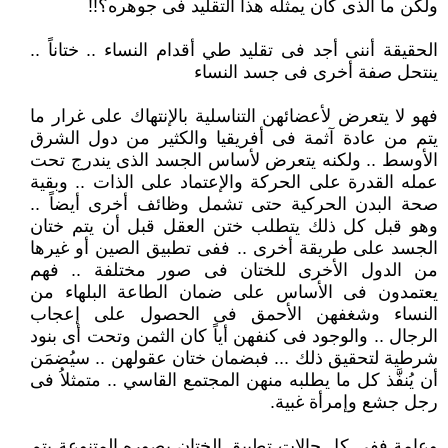
ولكن ما الذى كان يمثله هذا التقليد فى جوهره؟!!
الحقيقة أننى أجد فى تقليد طي أقدام النساء .. ختاناً ..
ينتحل صفة أخرى فى جسد النساء
فهو لا يتعرض لأعضائهن التناسلية بالإنتهاك على غرار ما
يتم من عادة آثمة فى أفريقيا والكثير من دول الشرق
الأوسط .. ولكنه يتعرض لأساس الجسد الذى يندرج تحت
عمله القدرة على الحركة والإعتماد على الذات .. وبقية
صحة البدن الحركية حتى تشمل وظائف أخرى أيضاً ..
وهو قبل كل ذلك يتطلب ختن العقل قبل أن يتم ختان
الجسد على طريقة أخرى .. ففى تطبيق الصين أو غيرها
من الدول الأخرى للختان فى صور مختلفة .. فهم
يعتمدون فى الأساس على ضمان الطاعة البلهاء من
النساء وشغفهن الأحمق فى الحصول على إعجاب
الرجال .. والوجود فى كنفهن أياً كان الثمن وتحت أى بنود
شرطية لتحقيق ذلك ... فبضمان ختان عقولهن .. سيُضمَن
أن يُنفَّذ كل ما يطلبه منهن المجتمع القاسي .. متمثلاُ فى
رجل جشع وإمرأة غبية.
وعامة ففى كل حالات تطبيق الختان بصوره المتنوعة يتم