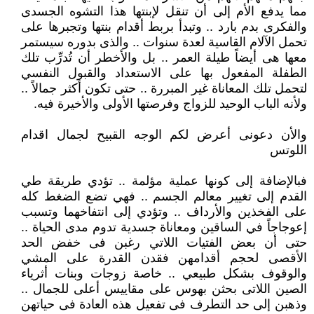
مما يدفع الأم إلى أن تنقل لإبنتها هذا التشوه الجسدى
والفكرى بدم بارد .. وتبدأ بربط أقدام بنتها وتجبرها على
تحمل الآلام القاسية لعدة سنوات .. والذى بدوره سيستمر
معها هى أيضاً طيلة العمر .. بل والأخطر أن تُدرِّب تلك
الطفلة المفعول بها على الاستعداد والقبول النفسي
لتحمل تلك المعاناة غير المبررة .. حتى تكون أكثر جمالاً ..
ولأنه الباب الوحيد للزواج وفرصتها الأولى والأخيرة فيه.
والأن دعونى أعرض لكم الوجه القبيح لجمال اقدام
اللوتس
فبالإضافة إلى كونها عملية مؤلمة .. تؤدي طريقة طي
القدم إلى تغيير معالم الجسم .. فهي تضع الضغط كله
على الفخذين والأرداف .. وتؤدي إلى انتفاخهما وتسبب
إعوجاجاً في الساقين ومعاناة جسدية تدوم مدى الحياة ..
حتى أن بعض الفتيات اللاتي رغبن فى خفض الحد
الأقصى لحجم أقدامهن فقدن القدرة على المشي
والوقوف بشكل طبيعي .. خاصة زوجات وبنات أثرياء
الصين اللاتى بحثن بهوس على مقاييس أعلى للجمال ..
وذهبن إلى حد التطرف فى تفعيل هذه العادة فى حياتهن