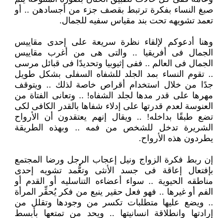
صبغ النساء بفكرة ترتبط بقصف جزء من أجسادهن .. أو
تعمد تشويهه تحت بند مقياس سفيه للجمال.
وهنا أدعوكم لإلقاء نظرة سريعة على إحدى مقاييس
الجمال فى أفريقيا .. والتى هى من أغرب مقاييس
الجمال فى العالم .. ففى إثيوبيا وتحديدًا فى قبائل مرسى
.. تقوم النساء بمد الجلد للشفاه السفلى بشكل طويل
جدًا من خلال استخدام أقراص خاصة لذلك .. ويتوقف
مهرها على قدر مدها لجلد الشفاه! .. وتعانى الفتاة من
العنوسة لعدم قدرتها على إدلاء شفاها بالقدر الكافى لكى
تضع طبقًا بداخله! .. ويقال إنهم يعتقدون أن الأرواح
الشريرة تدخل للشخص من فمه .. وبهذه الطريقة
يطردون هذه الأرواح.
إن ربط فكرة الزواج ونيل إعجاب الرجل ورضا المجتمع
بإفتعال إعاقة فى جسد الأنثى وتعُّمد تشويه إحدى
مناطقه الحيوية .. سواء أعضاءه التناسليه أو القدم أو
الفم أو غيرها .. فهو فعل حقير ينبع من فكر يُحقِّر المرأة
.. ويضع عليها متطلبات تكسر من وجودها وتقلل من
إرادتها وانطلاقة انسانيتها .. ويحد من تمتعها بأبسط