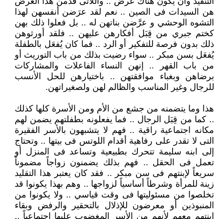
التنفيذ وأن يكون هناك عرض .. واللاتى قدمن هذا العرض
هن السيدات فى الصين .. نعم لقد عرَضن أنفسهن لهذا
التشوه الوحشي و عرَّضن بناتهن له .. بل فعلوا ذلك بهن
كختم جبري من قِبَل أفكارهن عليهن .. فلقد أورثوهن
ذلك بدون فرصة للتفكير أو الرد .. فما كان يُفعَل بالطفلة
يُفعَل بسن مبكر .. سواء رضيت بذلك من باب التوريث أو
من باب القهر .. إنهن النساء الفاعلات والمشاركات
برضاهن وبغباء موافقتهن .. باختيارهن للحل الأنسب
للرجال وغير المناسب والظالم لهن ولصغيراتهن.
هذا وما يتضمنه من جشع من الأم ومن الأسرة كلها كذلك
.. كما من قِبَل الرجال .. فما يفعلونه بطفلتهم يضمن لهم
مكانه اجتماعية راقية .. فهم لا يتشبهون بالأسر الفقيرة
التى لا تقدر على رفاهية أقدام اللوتس فى بيتها .. وتحتاج
إلى ابنه سليمة تتحرك بطبيعية وتساعد فى المنزل أو
تعمل فى الحقل .. فهم بذلك يضمنون زواجاً مضموناً
سريعاً لإبنتهم فى سن مبكر .. فقد كان يعتبر هذا التقليد
زينة للمرأة وشرطاً أساسياً لزواجها .. وهم بهذا يكونوا قد
تخلصوا من مسئوليتها فى وقت قياسي .. ولا يكونوا من
المنبوذين أو معرضون للإذلال بالتحقير والرفض وبقاء
ابنتهم معهم لأنهم من الأسر المغضوب عليها اجتماعياً ..