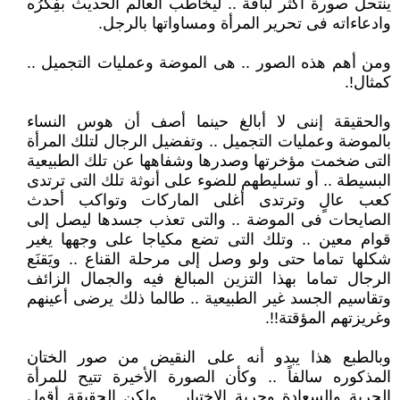
ينتحل صورة أكثر لباقة .. ليخاطب العالم الحديث بفِكرُه
وادعاءاته فى تحرير المرأة ومساواتها بالرجل.
ومن أهم هذه الصور .. هى الموضة وعمليات التجميل ..
كمثال!.
والحقيقة إننى لا أبالغ حينما أصف أن هوس النساء
بالموضة وعمليات التجميل .. وتفضيل الرجال لتلك المرأة
التى ضخمت مؤخرتها وصدرها وشفاهها عن تلك الطبيعية
البسيطة .. أو تسليطهم للضوء على أنوثة تلك التى ترتدى
كعب عالٍ وترتدى أغلى الماركات وتواكب أحدث
الصايحات فى الموضة .. والتى تعذب جسدها ليصل إلى
قوام معين .. وتلك التى تضع مكياجا على وجهها يغير
شكلها تماما حتى ولو وصل إلى مرحلة القناع .. ويَقنَع
الرجال تماما بهذا التزين المبالغ فيه والجمال الزائف
وتقاسيم الجسد غير الطبيعية .. طالما ذلك يرضى أعينهم
وغريزتهم المؤقتة!!.
وبالطبع هذا يبدو أنه على النقيض من صور الختان
المذكوره سالفاً .. وكأن الصورة الأخيرة تتيح للمرأة
الحرية والسعادة وحرية الإختيار .. ولكن الحقيقة أقول