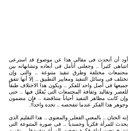
أود أن أتحدث فى مقالى هذا عن موضوع قد استرعى
انتباهى كثيراً .. وجعلنى أتأمل فى أبعاده وتشابهاته بين
مجتمعات مختلفة وطرق تنفيذ متنوعة .. والتى وإن
تختلف فى وسائل التنفيذ ومعايير التطبيق .. إلا أنها تتفق
جميعها فى أصل واحد للفكر .. ويكون هذا الاختلاف طبقاً
للعصر وتقاليد وثقافة المجتمعات التى يُفعَّل فيها .. حتى
وإن كانت مظاهر التنفيذ أحياناً متناقضة .. فإن مضمون
وجوهر هذا الفكر عندما تتفحصه .. تجده واحداً!.
إنه الختان .. بالمعنى الفعلى والمعنوى .. هذا التقليم الذى
يحدث للمرأة فكرياً وجسدياً .. فى صوره المتنوعة التى
تندرج تحت لواء فكرة تحجيم المرأة وتقييدها .. تقزيم