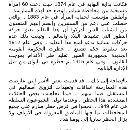
فكانت بداية النهاية في عام 1874 حيث دعت 60 امرأة
مسيحية من محافظة شيامن لوضع حد لهذه الممارسة ..
وأطلقن مؤسسة لحماية المرأة في عام 1883 .. والتي
حصلت على دعم من المبشرين وإنضم إليهم المثقفون
من الشباب الذين أدركوا أن هذا التقليد يعيق حركة
التطور التي تشهدها البلاد والعالم .. وتبعت ذلك عدة
حركات نسائية تدعو لمنع هذا التقليد .. وفي عام 1912
بعد سقوط حكم تشينغ .. حظرت الحكومة القومية
الجديدة لجمهورية الصين تقليد طي الأقدام بموجب
القانون .. وفي عام 1915 تم حظره في تايوان من قبل
الإدارة اليابانية.
بالإضافة إلى ذلك .. قد قدمت بعض الأسر التي عارضت
هذه الممارسة اتفاقات وتعهدات لتزويج أطفالهم في
المستقبل فيما بينهم .. فيما تجاهلت بعض العائلات
المتشددة هذا الحظر .. وعندما تولى الشيوعيون السلطة
في عام 1949 .. نجحوا في فرض حظر صارم على جميع
المحافظات بما فيها المناطق المعزولة في الأرياف ولا
يزال الحظر سارياً إلى يومنا هذا.