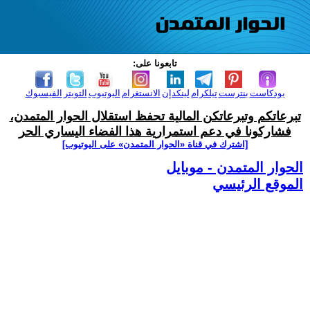
تابعونا على:
بودكاست
بنترست
تيلكرام
لينكدإن
الانستغرام
اليوتيوب
التويتر
الفيسبوك
تبرعاتكم وتبرعاتكن المالية تحفظ استقلال الحوار المتمدن،
فشاركونا في دعم استمرارية هذا الفضاء اليساري الحر
[اشترك في قناة ‫«الحوار المتمدن» على اليوتيوب]
الحوار المتمدن - موبايل
الموقع الرئيسي