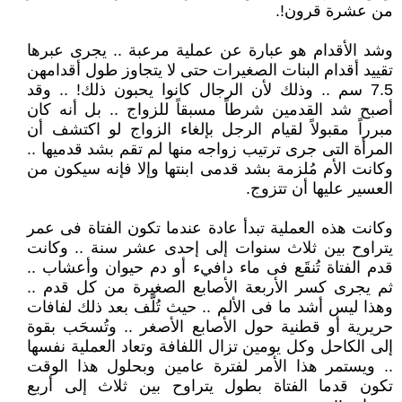
من عشرة قرون!.
وشد الأقدام هو عبارة عن عملية مرعبة .. يجرى عبرها
تقييد أقدام البنات الصغيرات حتى لا يتجاوز طول أقدامهن
7.5 سم .. وذلك لأن الرجال كانوا يحبون ذلك! .. وقد
أصبح شد القدمين شرطاً مسبقاً للزواج .. بل أنه كان
مبرراً مقبولاً لقيام الرجل بإلغاء الزواج لو اكتشف أن
المرأة التى جرى ترتيب زواجه منها لم تقم بشد قدميها ..
وكانت الأم مُلزمة بشد قدمى ابنتها وإلا فإنه سيكون من
العسير عليها أن تتزوج.
وكانت هذه العملية تبدأ عادة عندما تكون الفتاة فى عمر
يتراوح بين ثلاث سنوات إلى إحدى عشر سنة .. وكانت
قدم الفتاة تُنقَع فى ماء دافيء أو دم حيوان وأعشاب ..
ثم يجرى كسر الأربعة الأصابع الصغيرة من كل قدم ..
وهذا ليس أشد ما فى الألم .. حيث تُلَّف بعد ذلك لفافات
حريرية أو قطنية حول الأصابع الأصغر .. وتُسحَب بقوة
إلى الكاحل وكل يومين تزال اللفافة وتعاد العملية نفسها
.. ويستمر هذا الأمر لفترة عامين وبحلول هذا الوقت
تكون قدما الفتاة بطول يتراوح بين ثلاث إلى أربع