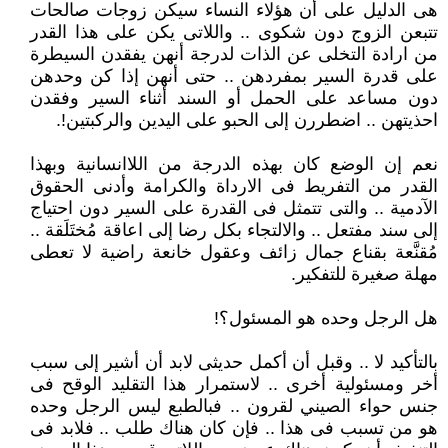
هى الدليل على أن هؤلاء النساء سيكن زوجات صالحات
تتبعن الزوج دون شكوى .. واللاتى يكن على هذا القدر
من ارادة التخلى عن الذات لدرجة أنهن يفقدن السيطرة
على قدرة السير بمفردهن .. حتى أنهن إذا كن وحدهن
دون مساعد على الحمل أو السند أثناء السير وفقدن
احذيتهن .. اضطررن إلى الحبو على اليدين والركبتين!.
نعم إن الوضع كان بهذه الدرجة من اللاانسانية وبهذا
القدر من التفريط فى الارداة والكرامة وأدنى الحقوق
الآدمية .. والتى تتمثل فى القدرة على السير دون احتياج
إلى سند مفتعل .. والالتجاء بكل رضا إلى اعاقة مُختَلَقة ..
مُقنَّعة بقناع جمال زائف وعقول خانعة راضية لا تعطى
مهلة صغيرة للتفكير.
هل الرجل وحده هو المسئول؟!
بالتأكيد لا .. وقبل أن أكمل حديثى لابد أن أشير إلى سبب
أخر ومسئولية أخرى .. لاستمرار هذا التقليد الوقح فى
جنس حواء الصيني لقرون .. فبالطبع ليس الرجل وحده
هو من تسبب فى هذا .. فإن كان هناك طلب .. فلابد فى