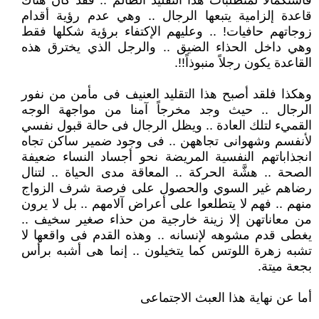
فاستكمالاً لمتطلبات هذا التقليد الظالم .. فقد كان هناك
قاعدة إلزامية يتبعها الرجال .. وهي عدم رؤية أقدام
زوجاتهم حافيات! .. وعليهم الإكتفاء برؤية شكلها فقط
وهي داخل الحذاء الضيق .. والرجل الذي يخترق هذه
القاعدة يكون رجلاً منبوذاً!!.
وهكذا فلقد أصبح هذا التقليد العنيف فى مأمن من نفور
الرجال .. حيث وجد مخرجاً آمنا من مواجهة الوجه
القميء لتلك العادة .. ويظل الرجال فى حالة قبول نفسي
لأنفسم وشهوانى تجاههن .. فى وجود ضمير ساكن تجاه
انجذاباتهم النفسية المريضة نحو أجساد النساء ضعيفة
الصحة .. هشَّة الحركة .. المعاقة مدى الحياة .. لتنال
رضاهم غير السوي والحصول على فرصة شرف الزواج
منهم .. فهم لا يتطلعوا على أعراض آلامهم .. بل لا يرون
من معاناتهن إلا زينة خارجية من حذاء صغير سخيف ..
يغطى قدم مشوهه لإنسانه .. وهذه القدم فى واقعها لا
تشبه زهرة اللوتس كما يتخيلون .. إنما هى أشبه برأس
بجعة ميتة.
أما عن نهاية هذا العبث الاجتماعى