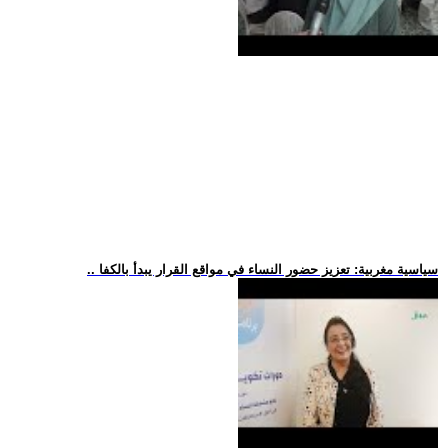
.. سياسية مغربية: تعزيز حضور النساء في مواقع القرار يبدأ بالكفا