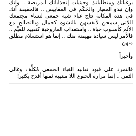
برغباتك ومتطلباتك وحيثيات إنجذاباتك المريضة .. وأنك
وإن تبدو المعيار والحَكَم فى المقاييس .. فالحقيقة أنك
فى هذه المكانة نتاج غباء شبه جمعى لنساء مجتمعك
اللاتى سمحن لأنفسهن بالتشوه كجمال وبالتصالح مع
الألم كأسلوب حياة .. واستعذاب المازوخية كتقييم للقيَّم ..
فالأمر ليس سيادة مهيمنة منك .. إنما هو استسلام مطلق
منهن.
وأخيراً
فالتمرد على قيود تقاليد الغباء الجمعي مُكلِّف وغالى
الثمن .. إنما مرارة الخنوع اللا منتهية ثمنها أفدح بكثير!