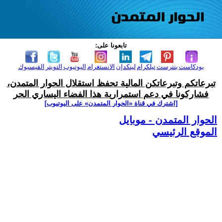
تابعونا على:
بودكاست
بنترست
تيلكرام
لينكدإن
الانستغرام
اليوتيوب
التويتر
الفيسبوك
تبرعاتكم وتبرعاتكن المالية تحفظ استقلال الحوار المتمدن،
فشاركونا في دعم استمرارية هذا الفضاء اليساري الحر
[اشترك في قناة ‫«الحوار المتمدن» على اليوتيوب]
الحوار المتمدن - موبايل
الموقع الرئيسي