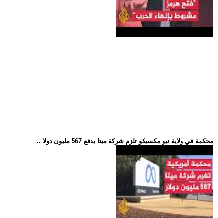
.. محكمة في ولاية نيو مكسيكو تلزم شركة ميتا بدفع 567 مليون دولا