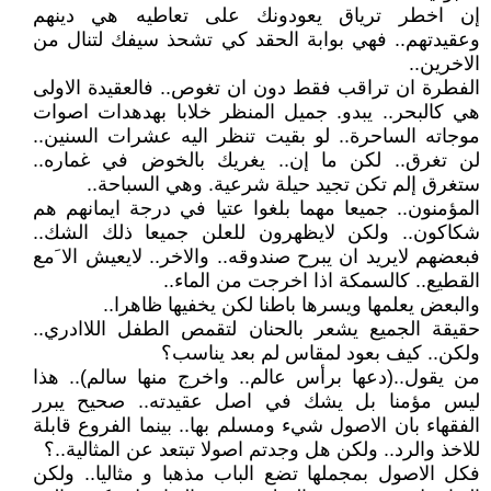
إن اخطر ترياق يعودونك على تعاطيه هي دينهم
وعقيدتهم.. فهي بوابة الحقد كي تشحذ سيفك لتنال من
الاخرين..
الفطرة ان تراقب فقط دون ان تغوص.. فالعقيدة الاولى
هي كالبحر.. يبدو. جميل المنظر خلابا بهدهدات اصوات
موجاته الساحرة.. لو بقيت تنظر اليه عشرات السنين..
لن تغرق.. لكن ما إن.. يغريك بالخوض في غماره..
ستغرق إلم تكن تجيد حيلة شرعية. وهي السباحة..
المؤمنون.. جميعا مهما بلغوا عتيا في درجة ايمانهم هم
شكاكون.. ولكن لايظهرون للعلن جميعا ذلك الشك..
فبعضهم لايريد ان يبرح صندوقه.. والاخر.. لايعيش الا َمع
القطيع.. كالسمكة اذا اخرجت من الماء..
والبعض يعلمها ويسرها باطنا لكن يخفيها ظاهرا..
حقيقة الجميع يشعر بالحنان لتقمص الطفل اللاادري..
ولكن.. كيف بعود لمقاس لم بعد يناسب؟
من يقول..(دعها برأس عالم.. واخرج منها سالم).. هذا
ليس مؤمنا بل يشك في اصل عقيدته.. صحيح يبرر
الفقهاء بان الاصول شيء ومسلم بها.. بينما الفروع قابلة
للاخذ والرد.. ولكن هل وجدتم اصولا تبتعد عن المثالية..؟
فكل الاصول بمجملها تضع الباب مذهبا و مثاليا.. ولكن