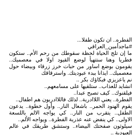
الفطره.. ان تكون طفلا...
#ماجدأمين_العراقي
ما إن تلج الحياة لحظة سقوطك من رحم الأم.. ستكون
فطريا وهنا ستتهيأ لوضع القيود اولا في معصميك..
يقومون بوضع اساور من حبات خرز زرقاء وبيضاء حول
معصميك.. ايذانا ببدء عبوديتك. واسترقاقك
نم ياعزيزي فبكاؤك بكر ..
انشايد للعذاب.. ستلقيها على مسامعهم..
فيلقنوك.. كيف تصبح عبدا..
الفطرة.. يعني اللاادرية.. لذلك فاللاادريون هم اطفال..
يقوم الهنود الحمر.. باشعال النار.. وأول خطوة.. يدعون
الطفل.. يتقرب من النار.. كي يواجه الالم باللسعة
الاولى.. كي ينفض عنه عذرية الفطرة.. ويواجه الألم..
سيلوثون صفحتك البيضاء.. وستشق طريقك في عالم
العبودية ..