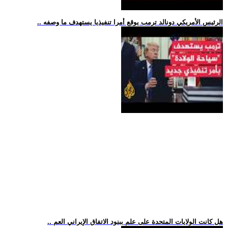
.. الرئيس الأمريكي دونالد ترمب يوقع أمرا تنفيذيا يستهدف ما وصفه
.. هل كانت الولايات المتحدة على علم ببنود الاتفاق الإيراني العم