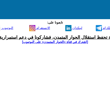
تابعونا على:
لكرام
لينكدإن
الانستغرام
اليوتيوب
ية تحفظ استقلال الحوار المتمدن، فشاركونا في دعم استمرارية 
[اشترك في قناة ‫«الحوار المتمدن» على اليوتيوب]