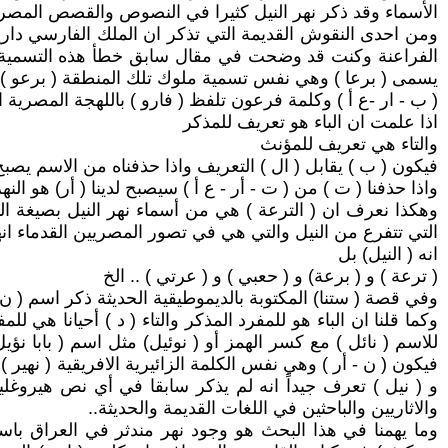
الأسماء وقد ذكر نهر النيل كثيرا في النصوص والقصص المصري
ومن احدى النقوش القديمة التي تذكر ان الملك الفارسي داريو
الفراعنة وكنت قد وضحت في مقال سابق خطأ هذه التسمية لان
يسمى ( برعا ) وهي نفس تسمية ملوك تلك المنطقة ( برعو ) وهي
( ب - ار -ع أ ) وكلمة فرعون تلفظ ( فارو ) باللهجة المصرية ا
اذا علمت ان الباء هو تعريف للمذكر
والتاء هي تعريف للمؤنث
فيكون ( ب ) يقابل ( ال ) التعريف واذا حذفناه من الاسم يصبح لد
واذا حذفنا ( ت ) من ( ت - أر - ع أ ) سيصبح لدينا ( أر) هو النهر 
وهكذا نعرف ان ( الترعة ) هي من أسماء نهر النيل بصيغة ال
التي تتفرع من النيل والتي هي في تصور المصريين القدماء انها
انه ( النيل) بل
( ترعة ) و ( برعة) و ( حعبي ) و ( عرتي ) .. الخ
وفي قصة ( ستنا) المكتوبة بالديموطيقية الحديثة ذكر اسم ( ن 
وكما قلنا ان الباء هو للمفرد المذكر والتاء ( د ) أحيانا هي
للاسم ( نائل ) مع كسر الهمز أو ( نوئيل) مثل اسم ( بابا نؤي
فيكون ( ن - أر ) وهي نفس الكلمة الزائيرية الافريقية ( نهير ) 
و ( نيل ) تعرف جيداً انه لم يذكر سابقا في أي نص هيروغليف
والاثاريين والباحثين في اللغات القديمة والحديثة..
وما يهمنا في هذا البحث هو وجود نهر مندثر في العراق باسم