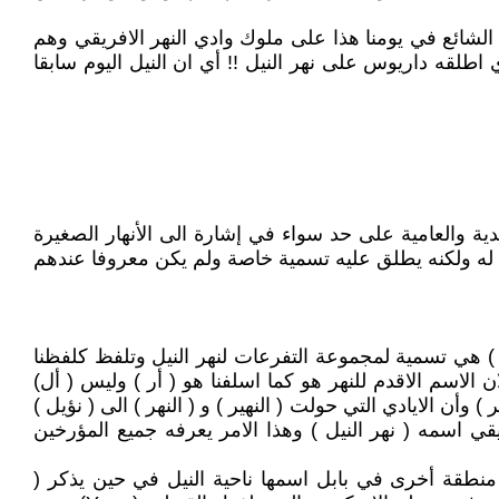
الشائع في يومنا هذا على ملوك وادي النهر الافريقي وهم
قه داريوس على نهر النيل !! أي ان النيل اليوم سابقا
ية والعامية على حد سواء في إشارة الى الأنهار الصغيرة
ابع له ولكنه يطلق عليه تسمية خاصة ولم يكن معروفا عندهم
أل ) هي تسمية لمجموعة التفرعات لنهر النيل وتلفظ كلفظنا
 الاسم الاقدم للنهر هو كما اسلفنا هو ( أر ) وليس ( أل)
وأن الايادي التي حولت ( النهير ) و ( النهر ) الى ( نؤيل )
قي اسمه ( نهر النيل ) وهذا الامر يعرفه جميع المؤرخين
 منطقة أخرى في بابل اسمها ناحية النيل في حين يذكر (