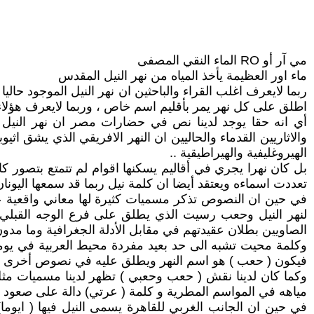
مي آر أو RO الماء النقي المصفى
ماء اور العظيمة يأخذ المياه من نهر النيل المقدس
ربما لايعرف اغلب القراء والباحثين ان نهر النيل الموجود حالي
اطلق على كل نهر يمر بأقليم اسم خاص ، وربما لايعرف هؤلاء 
أي انه حقا يوجد لدينا نص في حضارات مصر ان نهر النيل ي
والاثاريين القدماء والحاليين ان النهر الافريقي الذي يشق ا
الهيروغليفية والهيراطيقية ..
بل كان نهرا يجري في أقاليم يسكنها اقوام لم تتمتع بتصور كا
تعددت اسماءه ويعتقد أيضا ان كلمة نيل ربما قد سمعها اليون
في حين ان النصوص تذكر مسميات كثيرة لها معاني واقعية ع
لنهر النيل وحعب رسيت الذي يطلق على فرع الوجه القبلي ل
الصاويين بطلان عقيدتهم في مقابل الأدلة الجغرافية وما م
وكلمة محيت تشبه الى حد بعيد مفردة محيط العربية في يومنا
فيكون ( حعب ) هو اسم النهر ويطلق عليه في نصوص أخرى (
وكما كان لدينا نقش ( حعب وحعبي ) تظهر لدينا مسميات مثل
مياهه في المواسم المطرية و كلمة ( عرتي) دالة على صعود ال
في حين ان الجانب الغربي للقاهرة يسمى النيل فيها ( ايوما