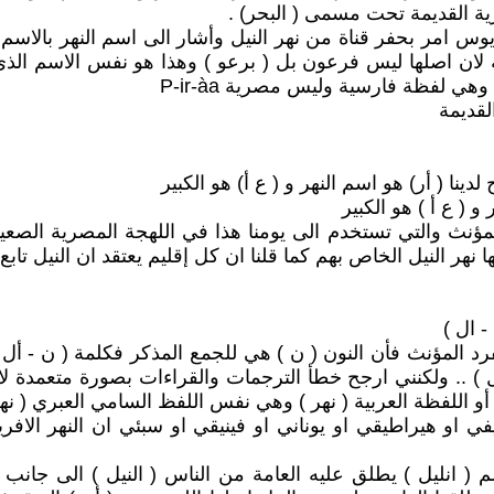
ة القديمة تحت مسمى ( البحر) .
س امر بحفر قناة من نهر النيل وأشار الى اسم النهر بالاسم 
 اصلها ليس فرعون بل ( برعو ) وهذا هو نفس الاسم الذي اطل
 لفظة فارسية وليس مصرية P-ir-àa
لقديمة
ينا ( أر) هو اسم النهر و ( ع أ) هو الكبير
و ( ع أ ) هو الكبير
مؤنث والتي تستخدم الى يومنا هذا في اللهجة المصرية الصعيد
 نهر النيل الخاص بهم كما قلنا ان كل إقليم يعتقد ان النيل ت
- ال )
 للمفرد المؤنث فأن النون ( ن ) هي للجمع المذكر فكلمة ( ن - 
ل ) .. ولكنني ارجح خطأ الترجمات والقراءات بصورة متعمدة لان
أو اللفظة العربية ( نهر ) وهي نفس اللفظ السامي العبري ( نهر ) 
ي او هيراطيقي او يوناني او فينيقي او سبئي ان النهر الافري
 ( انليل ) يطلق عليه العامة من الناس ( النيل ) الى جانب