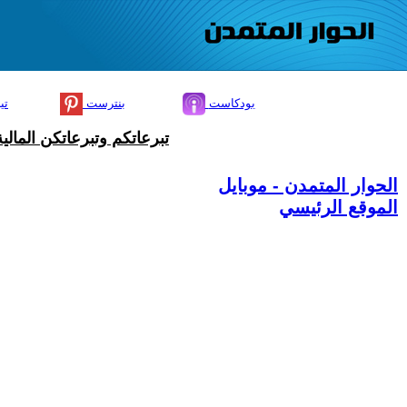
بودكاست
بنترست
تي
تبرعاتكم وتبرعاتكن المال
الحوار المتمدن - موبايل
الموقع الرئيسي