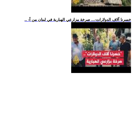
.. -خسرنا آلاف الدولارات-... صرخة مزارعي الهبارية في لبنان من آ