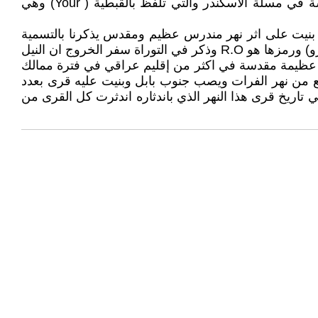
بروكش) في كتابه القاموس الجغرافي ان كلمة ( ايور) التي يطلقها العامة على نهر النيل اصلها اللغوي هو ( أور) المنقوشة في مسلة الاسكندر والتي تلفظ بالقبطية ( Your) وهي
قا بنيت على اثر نهر مندرس عظيم ومقدس يذكرنا بالتسمية
العلمية الشائعة للمياه النقية الصافية العذبة التي يشتريها العراقيين للشرب من الباعة المتجولين وتسمى ماء أر أو وتلفظ ( آرو) ورمزها هو R.O وذكر في التوراة سفر الخروج ان النيل
هر عظيمة مقدسة في اكثر من إقليم عراقي في فترة ممالك
نبع من نهر الفرات ويصب جنوب بابل وبنيت عليه قرى بعدد
 تاريخ قرى هذا النهر الذي باندثاره اندثرت كل القرى من