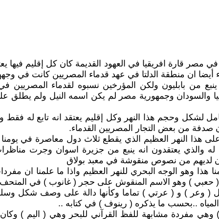
ا في مصر قارة افريقيا في العهود القديمة كان كل إقليم فيها يع
أيضا ان منطقة الدلتا في عهد قدماء المصريين كانت في وجهها 
نبع من بابليون ولكن المؤرخين نسبوه لقدماء المصريين في
ثيوبيا والسودان وجمهورية مصر لم يكن اسمه النيل ولم يطلق عل
مل لشكل وحجم هذا النهر وكل إقليم يعتقد انه تابع له فقط وك
ان صدفة من بعض التجار المصريين القدماء.
لى هذا النهر العظيم الذي يقطع ثلاث دول معاصرة في يومن
ه والذي يعتقدون انه ينبع من جزيرة اسوان وجرت مناظرات 
دون لديهم من نصوص منقوشة في معبد بولاق
 هذا وهو الوجه البحري للنهر العظيم واذا ما علمنا ان مفرد
 حعبي ) وهو الاسم المنقوش على حجر ( غانوب ) في المتحف
 ( وعر ) و ( عرتي ) تماما وكأنها دالة على وصف شكل وسلو
مياه ..بحسب ما يذكره ( رينوف ) في كتابه ..
) وهي مفردة مشابهة للفظ القرآني للبحر وهي ( اليم ) وكان 