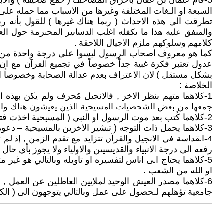
3-قام عثمان بن عفان بأحراق المصاحف ( جمع صحيفة ) والاب
السبعة او اللغات المختلفة وغيرها من الاسباب مما حمله على 
تطرقت الى هذه الاحداث ( ربما هناك غيرها ) للقول بأنه 
والمتفق عليه هذا ما تكفله اغلب الدساتير المحترمة حول ال
كلامهم وسلوكهم ملزم الاجيال اللاحقة .
كما هو معروف اصحاب الرسول ليسوا على درجة واحدة من الاخ
عدول تعتبر فكرة غبية جداً خصوصاً في تجميع القرآن مع ا
بشكل مستقل ) لان الاعتراف بعدم عدالة الصحابة وخصوصاً ا
الخلاصة :
1-كلاهما متهم بنظر الاخر , فالانجيل مُحرف ولم يكن بهذه
جمعها من بعض الشخصيات المسيحية الذين يعيشون هناك واقن
2-كلاهما كُتب بعد موت الرسول او النبي ( المسيحية اخذت فترة زمنية اطول ).
3-كلاهما يحمل ذات التوجه ( تبشير الاخرين بالمسيحية – دعوة الاخرين للاسلام ) وعليه لن يتوقف اتباع المسيحية والاسلام عن البحث عن اتباع جدد بشتى الطُرق .
4-القداسة في الانجيل والقرآن تتزايد مع تقدم الزمن , إذ ل
رفعه الى درجة الانبياء والقديسيىن والاولياء ولا يجوز بأي حال
5-كلاهما يحتاج الى اناس لتفسيره او تآويله وبالتالي هو غي
او الله من الشعب .
6-كلاهما مصدر العيش الوحيد لملايين العاطلين عن العمل ,
جامعية تؤهلهم للحصول على عمل وبالتالي يتوجهون الى ( الكني