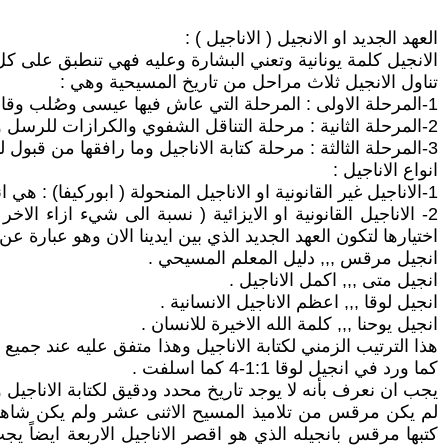
العهد الجديد او الانجيل ( الاناجيل ) :
الانجيل كلمة يونانية وتعني البشارة وعليه فهي تنطبق على
تناول الانجيل ثلاث مراحل من تاريخ المسيحية وهي :
1-المرحلة الاولى : المرحلة التي عاش فيها عيسى وصُلب وقام على ارض فلسطين .
2-المرحلة الثانية : مرحلة التناقل الشفوي والكرازات للرسل والترانيم وغيرها .
3-المرحلة الثالثة : مرحلة كتابة الاناجيل وما رافقها من قبول لبعضها ورفض البعض الاخر .
انواع الاناجيل :
1-الاناجيل غير القانونية او الاناجيل المنحولة ( ابوركيفا) : هي اناجيل لم تعتمدها الكنائس لاسباب خاصة بها مثل انجيل توما وانجيل المصريين وغيرها الكثير .
2- الاناجيل القانونية او الايزائية ( نسبة الى شيء ازاء ال
اختيارها لتكون العهد الجديد الذي بين ايدينا الان وهو عبارة 
انجيل مرقس ,,, دليل المعلم المسيحي .
انجيل متى ,,, اكمل الاناجيل .
انجيل لوقا ,,, اعظم الاناجيل الانسانية .
انجيل يوحنا ,,, كلمة الله الاخيرة للانسان .
هذا الترتيب الزمني لكتابة الاناجيل وهذا متفق عليه عند جمي
كما ورد في انجيل لوقا 1:1-4 كما اسلفت .
يجب ان نعرف بأنه لا يوجد تاريخ محدد ودقيق لكتابة الاناجيل ولكن التاريخ الارجح بين سنة 65 -70 م فكان ان
لم يكن مرقس من تلاميذ المسيح الاثنى عشر ولم يكن شاهد 
كتبها مرقس بانجيله الذي هو اقصر الاناجيل الاربعة ايضاً