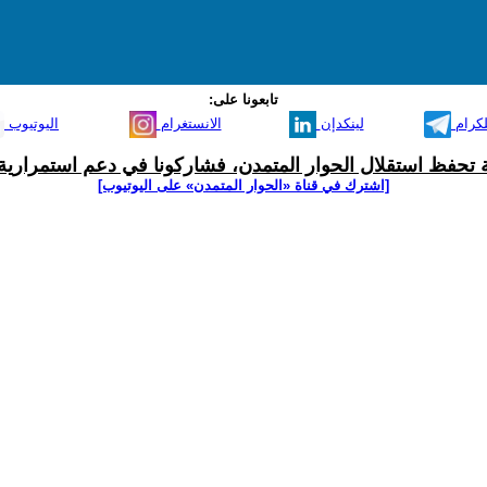
تابعونا على:
لكرام
لينكدإن
الانستغرام
اليوتيوب
ية تحفظ استقلال الحوار المتمدن، فشاركونا في دعم استمرارية 
[اشترك في قناة ‫«الحوار المتمدن» على اليوتيوب]