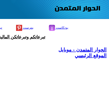
بودكاست
بنترست
تي
تبرعاتكم وتبرعاتكن المال
الحوار المتمدن - موبايل
الموقع الرئيسي