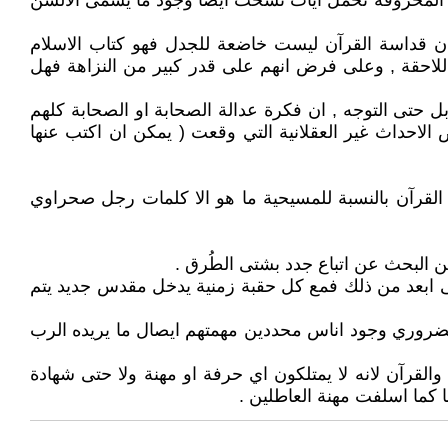
حف المحروقة تحمل ايات نسخت ايضاً وجود ما يسمى الالسن
ان قداسة القرآن ليست خاضعة للجدل فهو كتاب الاسلام
اللاحقة , وعلى فرض انهم على قدر كبير من النزاهة فهل
حتى التوجه , ان فكرة عدالة الصحابة او الصحابة كلهم
لاحداث غير العقلانية التي وقعت ( يمكن ان اكتب عنها
ا القرآن بالنسبة للمسيحية ما هو الا كلمات رجل صحراوي
ا الى ابعد من ذلك فمع كل حقبة زمنية يدخل مقدس جديد يتم
ن الضروري وجود اناس محددين مهمتهم ايصال ما يريده الرب
القرآن لانه لا يمتلكون اي حرفة او مهنة ولا حتى شهادة
 كما اسلفت مهنة العاطلين .