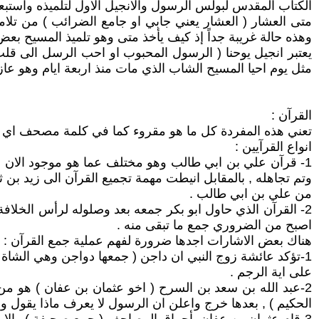
الكتاب المقدس لبولس الرسول والانجيل الاول لتلميذه واستبعاد ر
متى العشار ( العشار يعني جابي او جامع الضرائب ) من تلا
وهذه حالة غريبة جداً إذ كيف يأخذ متى وهو تلميذ المسيح ب
يعتبر انجيل يوحنا ( الرسول المحبوب او احب الرسل الى قلب ا
مثل يوم احيا المسيح الشاب الذي مات منذ اربعة ايام وهو عازر ( اغلب الاصحاح 11 يتحدث عن قصة عازر ول
القرآن :
تعني هذه المفردة كل ما هو مقروء كما في كلمة مصحف ا
انواع القرآيين :
1- قرآن علي بن ابي طالب وهو مختلف عما هو موجود الان ,
وتم تجاهله , بالمقابل انيطت مهمة تجميع القرآن الى زيد بن 
من علي بن ابي طالب .
2- القرآن الذي حاول ابو بكر جمعه بعد وصلوله لرأس الخل
اصبح من الضروري جمع ما تبقى منه .
هناك بعض الاشارات اجدها ضرورة لفهم عملية جمع القرآن :
1-تؤكد عائشة زوج النبي ان داجن ( جمعها دواجن وهي الشا
على اية الرجم .
2-عبد الله بن سعد بن السرح ( اخو عثمان بن عفان ) هو من كت
الحكيم ) , بعدها خرج واعلن ان الرسول لا يعرف ماذا يقول 