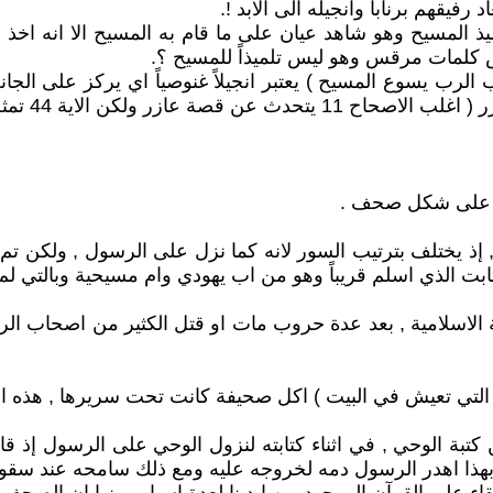
فيقهم برنابا وانجيله الى الابد !.
ميذ المسيح وهو شاهد عيان على ما قام به المسيح الا انه 
عض كلمات مرقس وهو ليس تلميذاً للمسيح ؟.
لرب يسوع المسيح ) يعتبر انجيلاً غنوصياً اي يركز على الجان
كن الاية 44 تمثل ذروة القصة ).
ي على شكل صحف .
 إذ يختلف بترتيب السور لانه كما نزل على الرسول , ولكن تم
ثابت الذي اسلم قريباً وهو من اب يهودي وام مسيحية وبالتي لم
افة الاسلامية , بعد عدة حروب مات او قتل الكثير من اصحاب 
ة التي تعيش في البيت ) اكل صحيفة كانت تحت سريرها , هذه 
بة الوحي , في اثناء كتابته لنزول الوحي على الرسول إذ قال ( 
وبهذا اهدر الرسول دمه لخروجه عليه ومع ذلك سامحه عند سقو