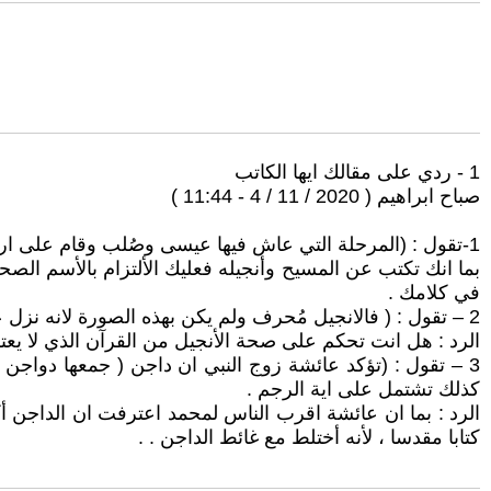
1 - ردي على مقالك ايها الكاتب
صباح ابراهيم ( 2020 / 11 / 4 - 11:44 )
1-تقول : (المرحلة التي عاش فيها عيسى وصُلب وقام على ارض فلسطين ).
بما انك تكتب عن المسيح وأنجيله فعليك الألتزام بالأسم الص
في كلامك .
2 – تقول : ( فالانجيل مُحرف ولم يكن بهذه الصورة لانه نزل على عيسى بن مريم كما يقول القرآن) .
الرد : هل انت تحكم على صحة الأنجيل من القرآن الذي لا يع
3 – تقول : (تؤكد عائشة زوج النبي ان داجن ( جمعها دواج
كذلك تشتمل على اية الرجم .
الرد : بما ان عائشة اقرب الناس لمحمد اعترفت ان الداجن أ
كتابا مقدسا ، لأنه أختلط مع غائط الداجن . .