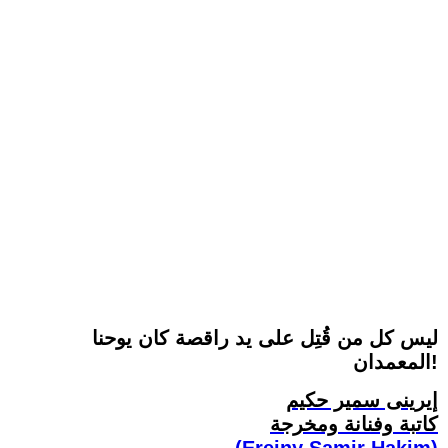
ليس كل من قُتِل على يد راقصة كان يوحنا
المعمدان!
إيرينى سمير حكيم
كاتبة وفنانة ومخرجة
(Ereiny Samir Hakim)