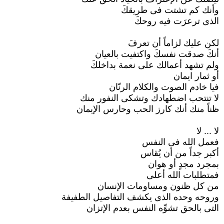
وأنك كم تشتت فى طريقكَ
الذى ترعرَت فيه روحكَ
لكن عليك لزاماً أن تعرفَ
أنكَ صدقت نفسكَ واكتفيت بالعيان
ولم تشهد أعمالك على نعمة بداخلكَ
أو ثمار ايمان
فيا خادم الصوت والكلام الرنّان
لا تنتحب اضطهادك وتشكى النفور منك
ظناً منك أنك كارز الحب وحارس الإيمان
لا ... لا
فعمل الله فى النفس
أكبر جداً من أن يُقاس
بمجرد مجدٍ أو هوان
فمتطلبات الله أعلى
من كل ظنون ومساومات الإنسان
وروحه وحده الذى يكشف التفاصيل الطفيفة
التى بالحق تشوِّه النفس بعدم الإتزان