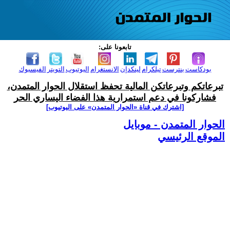
تابعونا على:
بودكاست
بنترست
تيلكرام
لينكدإن
الانستغرام
اليوتيوب
التويتر
الفيسبوك
تبرعاتكم وتبرعاتكن المالية تحفظ استقلال الحوار المتمدن،
فشاركونا في دعم استمرارية هذا الفضاء اليساري الحر
[اشترك في قناة ‫«الحوار المتمدن» على اليوتيوب]
الحوار المتمدن - موبايل
الموقع الرئيسي