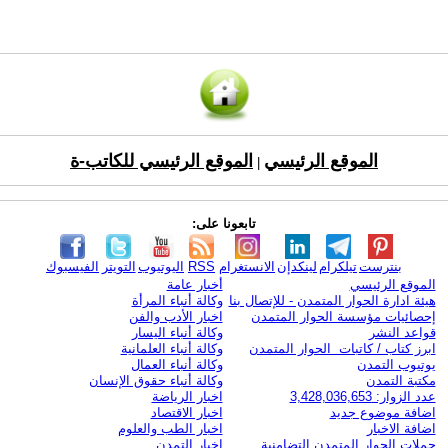
الموقع الرئيسي
الموقع الرئيسي للكاتب-ة
|
تابعونا على:
بنترست
تيلكرام
لينكدإن
الانستغرام
RSS
اليوتيوب
التويتر
الفيسبوك
الموقع الرئيسي
أخبار عامة
هيئة ادارة الحوار المتمدن - للإتصال بنا
وكالة أنباء المرأة
إحصائيات مؤسسة الحوار المتمدن
اخبار الأدب والفن
قواعد النشر
وكالة أنباء اليسار
ابرز كتاب / كاتبات الحوار المتمدن
وكالة أنباء العلمانية
يوتيوب التمدن
وكالة أنباء العمال
مكتبة التمدن
وكالة أنباء حقوق الإنسان
عدد الزوار: 3,428,036,653
اخبار الرياضة
اضافة موضوع جديد
اخبار الاقتصاد
اضافة الاخبار
اخبار الطب والعلوم
حملات الحوار المتمدن التضامنية
اخبار التمدن