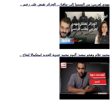
.. مهدي لعريبي: من السينما إلى -مافيا-... الجزائر تقبض على زعيم
.. محمد علام وهيثم سعيد: ألبوم محمد عدوية الجديد استكمالا لنجاح