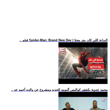
.. فيلم Spider-Man: Brand New Day | البداية اللي كان بيتر محتا
.. محمد عدوية يكشف كواليس ألبومه الجديد ومشروع عن والده أحمد عد